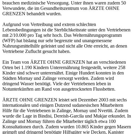
brauchen medizinische Versorgung. Unter ihnen waren zudem 50
Verwundete, die im Gesundheitszentrum von ÄRZTE OHNE
GRENZEN behandelt wurden.
Aufgrund von Vertreibung und extrem schlechten
Lebensbedingungen ist die Sterblichkeitsrate unter den Vertriebenen
mit 2/10.000 pro Tag sehr hoch. Das Welternährungsprogramm
(WFP) hat bislang nur sehr begrenzte und unangemessene
Nahrungsmittelhilfe geleistet und nicht alle Orte erreicht, an denen
Vertriebene Zuflucht gesucht haben.
Ein Team von ÄRZTE OHNE GRENZEN hat an verschiedenen
Orten bei 1.190 Kindern Unterernährung festgestellt, weitere 258
Kinder sind schwer unterernährt. Einige Hundert konnten in den
Städten Mornay und Zalinge versorgt werden. Zudem wird
dringend Wasser benötigt. Viele der Vertriebenen leben in
Notunterkünften am Rand von ausgetrockneten Flussbetten.
ÄRZTE OHNE GRENZEN leistet seit Dezember 2003 mit sechs
internationalen und einigen Dutzend sudanesischen Mitarbeitern
Hilfe für die Vertriebenen in Zalinge, Mornay und Nvertiti. Zudem
wurde die Lage in Bindisi, Dereish-Garcila und Mukjar erkundet. In
Zalinge und Mornay führen die Mitarbeiter täglich etwa 100
Konsultationen durch. Zudem wurden 10.865 Kinder gegen Masern
geimpft und dringend benötigte Hilfsgüter wie Decken, Kanister