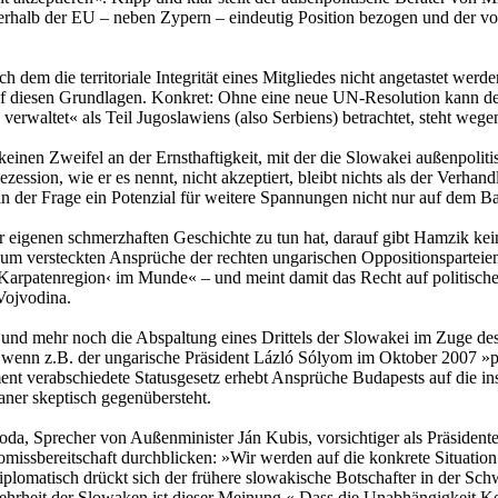
nerhalb der EU – neben Zypern – eindeutig Position bezogen und der 
dem die territoriale Integrität eines Mitgliedes nicht angetastet werd
f diesen Grundlagen. Konkret: Ohne eine neue UN-Resolution kann der 
erwaltet« als Teil Jugoslawiens (also Serbiens) betrachtet, steht wege
inen Zweifel an der Ernsthaftigkeit, mit der die Slowakei außenpolitisc
Sezession, wie er es nennt, nicht akzeptiert, bleibt nichts als der Ver
in der Frage ein Potenzial für weitere Spannungen nicht nur auf dem B
r eigenen schmerzhaften Geschichte zu tun hat, darauf gibt Hamzik kein
kaum versteckten Ansprüche der rechten ungarischen Oppositionsparteie
r Karpatenregion‹ im Munde« – und meint damit das Recht auf politisch
Vojvodina.
ert und mehr noch die Abspaltung eines Drittels der Slowakei im Zuge 
, wenn z.B. der ungarische Präsident Lázló Sólyom im Oktober 2007 »p
ment verabschiedete Statusgesetz erhebt Ansprüche Budapests auf die 
ner skeptisch gegenübersteht.
oda, Sprecher von Außenminister Ján Kubis, vorsichtiger als Präsident
romissbereitschaft durchblicken: »Wir werden auf die konkrete Situat
plomatisch drückt sich der frühere slowakische Botschafter in der Sc
Mehrheit der Slowaken ist dieser Meinung.« Dass die Unabhängigkeit 