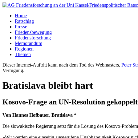
Home
Ratschlag
Presse
Friedensbewegung
Friedensforschung
Memorandum
Regionen
Themen
Dieser Internet-Auftritt kann nach dem Tod des Webmasters,
Peter St
Verfügung.
Bratislava bleibt hart
Kosovo-Frage an UN-Resolution gekoppelt
Von Hannes Hofbauer, Bratislava *
Die slowakische Regierung setzt für die Lösung des Kosovo-Problems 
»Wir werden eine einseitig ausgerufene Unabhängigkeit Kosovos nicht