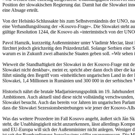
Position der slowakischen Regierung dar. Damit hat die Slowakei in
eine Absage erteilt.
Von der Helsinki-Schlussakte bis zum Selbstverständnis der UNO, nach 
eine Verhandlungslösung der »Kosovo-Frage«. Die Slowakei steht au
gültige Resolution 1244, die Kosovo als »interimistisch von der UNO v
Pavol Hamzik, kurzzeitig Außenminister unter Vladimir Meciar, lässt ke
fürchtet jedoch gleichzeitig den Präzedenzfall. Solange Serbien eine 
warum es in Zukunft zwei albanische Staaten geben soll. »Wir sehen 
Wieweit die Standhaftigkeit der Slowakei in der Kosovo-Frage mit de
Slowakei nicht denkbar«, meint er, spricht aber dann doch über die 
führt ständig den Begriff vom ›einheitlichen ungarischen Land in de
Slowakei, 1,4 Millionen in Rumänien und 300 000 in der serbischen 
Historisch nährt die brutale Madjarisierungspolitik im 19. Jahrhund
Ambitionen. Auch aktuell sind diese nicht vollständig verschwunden
Slowakei besucht. Auch das bereits vor Jahren im ungarischen Parla
dass die Slowakei Sezessionsbestrebungen wie jener der Kosovo-Alba
Was das weitere Prozedere im Fall Kosovo angeht, äußert sich Ján Sk
steht, die Unabhängigkeit nicht anzuerkennen, lässt allerdings Komp
und EU-Europa will sich der Außenminister nicht anlegen. Weniger di
ist seit der Bombardierung Jugoslawiens völlig unangemessen. Die 