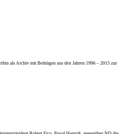
iterhin als Archiv mit Beiträgen aus den Jahren 1996 – 2015 zur
Ministerpräsident Robert Fico, Pavol Hamzik, gegenüber ND die