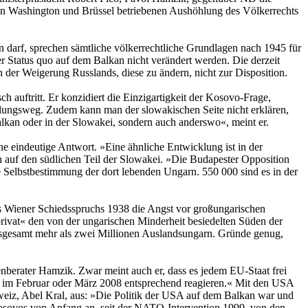
von Washington und Brüssel betriebenen Aushöhlung des Völkerrechts
en darf, sprechen sämtliche völkerrechtliche Grundlagen nach 1945 für
Status quo auf dem Balkan nicht verändert werden. Die derzeit
n der Weigerung Russlands, diese zu ändern, nicht zur Disposition.
h auftritt. Er konzidiert die Einzigartigkeit der Kosovo-Frage,
handlungsweg. Zudem kann man der slowakischen Seite nicht erklären,
alkan oder in der Slowakei, sondern auch anderswo«, meint er.
e eindeutige Antwort. »Eine ähnliche Entwicklung ist in der
n auf den südlichen Teil der Slowakei. »Die Budapester Opposition
e Selbstbestimmung der dort lebenden Ungarn. 550 000 sind es in der
des Wiener Schiedsspruchs 1938 die Angst vor großungarischen
rivat« den von der ungarischen Minderheit besiedelten Süden der
insgesamt mehr als zwei Millionen Auslandsungarn. Gründe genug,
enberater Hamzik. Zwar meint auch er, dass es jedem EU-Staat frei
ion im Februar oder März 2008 entsprechend reagieren.« Mit den USA
hweiz, Abel Kral, aus: »Die Politik der USA auf dem Balkan war und
Kosovos von Anfang an, seit der NATO-Intervention 1999, von den