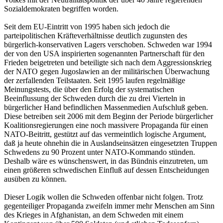
Sozialdemokraten begriffen worden.
Seit dem EU-Eintritt von 1995 haben sich jedoch die
parteipolitischen Kräfteverhältnisse deutlich zugunsten des
bürgerlich-konservativen Lagers verschoben. Schweden war 1994
der von den USA inspirierten sogenannten Partnerschaft für den
Frieden beigetreten und beteiligte sich nach dem Aggressionskrieg
der NATO gegen Jugoslawien an der militärischen Überwachung
der zerfallenden Teilstaaten. Seit 1995 laufen regelmäßige
Meinungstests, die über den Erfolg der systematischen
Beeinflussung der Schweden durch die zu drei Vierteln in
bürgerlicher Hand befindlichen Massenmedien Aufschluß geben.
Diese betreiben seit 2006 mit dem Beginn der Periode bürgerlicher
Koalitionsregierungen eine noch massivere Propaganda für einen
NATO-Beitritt, gestützt auf das vermeintlich logische Argument,
daß ja heute ohnehin die in Auslandseinsätzen eingesetzten Truppen
Schwedens zu 90 Prozent unter NATO-Kommando stünden.
Deshalb wäre es wünschenswert, in das Bündnis einzutreten, um
einen größeren schwedischen Einfluß auf dessen Entscheidungen
ausüben zu können.
Dieser Logik wollen die Schweden offenbar nicht folgen. Trotz
gegenteiliger Propaganda zweifeln immer mehr Menschen am Sinn
des Krieges in Afghanistan, an dem Schweden mit einem