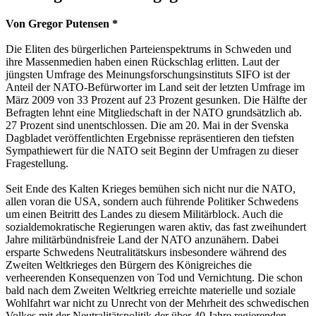
Von Gregor Putensen *
Die Eliten des bürgerlichen Parteienspektrums in Schweden und
ihre Massenmedien haben einen Rückschlag erlitten. Laut der
jüngsten Umfrage des Meinungsforschungsinstituts SIFO ist der
Anteil der NATO-Befürworter im Land seit der letzten Umfrage im
März 2009 von 33 Prozent auf 23 Prozent gesunken. Die Hälfte der
Befragten lehnt eine Mitgliedschaft in der NATO grundsätzlich ab.
27 Prozent sind unentschlossen. Die am 20. Mai in der Svenska
Dagbladet veröffentlichten Ergebnisse repräsentieren den tiefsten
Sympathiewert für die NATO seit Beginn der Umfragen zu dieser
Fragestellung.
Seit Ende des Kalten Krieges bemühen sich nicht nur die NATO,
allen voran die USA, sondern auch führende Politiker Schwedens
um einen Beitritt des Landes zu diesem Militärblock. Auch die
sozialdemokratische Regierungen waren aktiv, das fast zweihundert
Jahre militärbündnisfreie Land der NATO anzunähern. Dabei
ersparte Schwedens Neutralitätskurs insbesondere während des
Zweiten Weltkrieges den Bürgern des Königreiches die
verheerenden Konsequenzen von Tod und Vernichtung. Die schon
bald nach dem Zweiten Weltkrieg erreichte materielle und soziale
Wohlfahrt war nicht zu Unrecht von der Mehrheit des schwedischen
Volkes mit der Neutralitätspolitik der über 40 Jahre regierenden