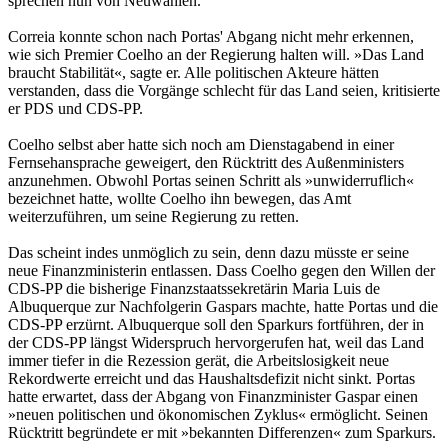
sprechen nun von Neuwahlen.
Correia konnte schon nach Portas' Abgang nicht mehr erkennen,
wie sich Premier Coelho an der Regierung halten will. »Das Land
braucht Stabilität«, sagte er. Alle politischen Akteure hätten
verstanden, dass die Vorgänge schlecht für das Land seien, kritisierte
er PDS und CDS-PP.
Coelho selbst aber hatte sich noch am Dienstagabend in einer
Fernsehansprache geweigert, den Rücktritt des Außenministers
anzunehmen. Obwohl Portas seinen Schritt als »unwiderruflich«
bezeichnet hatte, wollte Coelho ihn bewegen, das Amt
weiterzuführen, um seine Regierung zu retten.
Das scheint indes unmöglich zu sein, denn dazu müsste er seine
neue Finanzministerin entlassen. Dass Coelho gegen den Willen der
CDS-PP die bisherige Finanzstaatssekretärin Maria Luis de
Albuquerque zur Nachfolgerin Gaspars machte, hatte Portas und die
CDS-PP erzürnt. Albuquerque soll den Sparkurs fortführen, der in
der CDS-PP längst Widerspruch hervorgerufen hat, weil das Land
immer tiefer in die Rezession gerät, die Arbeitslosigkeit neue
Rekordwerte erreicht und das Haushaltsdefizit nicht sinkt. Portas
hatte erwartet, dass der Abgang von Finanzminister Gaspar einen
»neuen politischen und ökonomischen Zyklus« ermöglicht. Seinen
Rücktritt begründete er mit »bekannten Differenzen« zum Sparkurs.