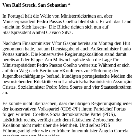
Von Ralf Streck, San Sebastian *
In Portugal hält die Welle von Ministerrücktritten an, aber
Ministerpräsident Pedro Passos Coelho bleibt stur: Er will das Land
»nicht im Stich lassen«. Die Blicke richten sich nun auf
Staatspräsident Anibal Cavaco Silva.
Nachdem Finanzminister Vítor Gaspar bereits am Montag den Hut
genommen hatte, trat am Dienstagabend auch Außenminister Paulo
Portas zurück. Die konservative Regierungskoalition stand damit
bereits auf der Kippe. Am Mittwoch spitzte sich die Lage für
Ministerpräsident Pedro Passos Coelho weiter zu: Während er sich
auf dem Weg nach Berlin zur »Konferenz zur Förderung der
Jugendbeschäftigung« befand, kündigten portugiesische Medien die
bevorstehenden Rücktritte von Landwirtschaftsministerin Assunção
Cristas, Sozialminister Pedro Mota Soares und vier Staatssekretären
an.
Es konnte nicht überraschen, dass die übrigen Regierungsmitglieder
der konservativen Volkspartei (CDS-PP) ihrem Parteichef Portas
folgen würden. Coelhos Sozialdemokratische Partei (PDS),
tatsächlich rechts, verfügt nach dem faktischen Zerbrechen der
Koalition nicht mehr über die Mehrheit. Und selbst PDS-
Führungsmitglieder wie der frühere Innenminister Ângelo Correia