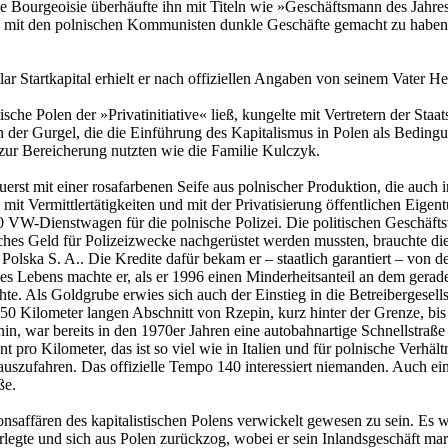
ie Bourgeoisie überhäufte ihn mit Titeln wie »Geschäftsmann des Jahre
tets, mit den polnischen Kommunisten dunkle Geschäfte gemacht zu habe
llar Startkapital erhielt er nach offiziellen Angaben von seinem Vater 
sche Polen der »Privatinitiative« ließ, kungelte mit Vertretern der Sta
in der Gurgel, die die Einführung des Kapitalismus in Polen als Beding
 zur Bereicherung nutzten wie die Familie Kulczyk.
erst mit einer rosafarbenen Seife aus polnischer Produktion, die auc
it Vermittlertätigkeiten und mit der Privatisierung öffentlichen Eigentu
 VW-Dienstwagen für die polnische Polizei. Die politischen Geschäfts
liches Geld für Polizeizwecke nachgerüstet werden mussten, brauchte di
a Polska S. A.. Die Kredite dafür bekam er – staatlich garantiert – von
s Lebens machte er, als er 1996 einen Minderheitsanteil an dem gerade
te. Als Goldgrube erwies sich auch der Einstieg in die Betreibergesell
 Kilometer langen Abschnitt von Rzepin, kurz hinter der Grenze, bis z
 war bereits in den 1970er Jahren eine autobahnartige Schnellstraße g
o Kilometer, das ist so viel wie in Italien und für polnische Verhält
 auszufahren. Das offizielle Tempo 140 interessiert niemanden. Auch 
ße.
nsaffären des kapitalistischen Polens verwickelt gewesen zu sein. Es w
verlegte und sich aus Polen zurückzog, wobei er sein Inlandsgeschäft ma