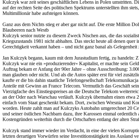
Kulczyk war zeit seines geschäftlichen Lebens in Polen umstritten. D
auf der rechten Seite des politischen Spektrums unterstellten ihm s
Multimillionär habe aufsteigen können.
Ganz aus dem Nichts stieg er aber gar nicht auf. Die erste Million Do
Blaubeeren nach Westb
Kulczyk senior nutzte zu diesem Zweck Nischen aus, die das sozialisti
Kriegszustands 1981 nicht abhalten. Das steckt heute all denen quer 
Gerechtigkeit verkannt haben – und nicht ganz banal als Gelegenheit
Jan Kulczyk begann, kaum mit dem Jurastudium fertig, zu handeln: Zu
Kulczyk war nie ein »produzierender« Kapitalist, er machte sein Geld m
Auftrag bekam er Anfang der 90er Jahre – ohne Ausschreibung: 3.000
man glauben oder nicht. Und als die Autos später erst für viel zusätz
kaufte er die bis dahin staatliche Telefongesellschaft Telekomunikacj
Anteile mit Gewinn an France Telecom. Vermutlich das Geschäft seine
Vierzigfache des Einstiegspreises an die Deutsche Telekom weiterreich
an der Oder nach Warschau verläuft. Kulczyk übernahm einen etwa 250
einfach vom Staat geschenkt bekam. Dort, zwischen Wresnia und Konin,
worden. Heute zahlt man auf Kulczyks Autobahn umgerechnet 20 Cent pr
und seiner östlichen Nachbarn dazu, ihre Karossen einmal ordentlich
Kostengründen weiterhin durch die Ortschaften entlang der alten Stra
Kulczyk stand immer wieder im Verdacht, in eine der vielen Korruptio
letzten derartigen Vorwürfen seine Investitionstätigkeit ins Ausland 