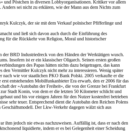
s« und Pöstchen in diversen Lobbyorganisationen. Kritiker vor allem
n. Anders sei nicht zu erklären, wie der Mann aus dem Nichts zum
Henryk Kulczyk, der sie mit dem Verkauf polnischer Pfifferlinge und
atsmacht und ließ sich davon auch durch die Einführung des
ung für die Rückkehr von Religion, Moral und historischer
h in der BRD Industriedreck von den Händen der Werktätigen wusch.
ms. Insofern ist er ein klassischer Oligarch. Seinen ersten großen
verbindungen des Papas hätten nichts dazu beigetragen, das kann
es den Vermittler Kulczyk nicht mehr zu interessieren. Wenig später
 der nach wie vor staatlichen PKO Bank Polski. 2005 verkaufte er die
 erst entstehenden Mobilfunkanbieter Era erwarb, den er 2006 für das
schaft der »Autobahn der Freiheit«, die von der Grenze bei Frankfurt
ur Stadt Konin, von dem er die letzten 50 Kilometer schlicht und
ebaut und bis vor einigen Jahren für den Nutzer kostenfrei betrieben
nisse sehr teuer. Entsprechend dient die Autobahn den Reichen Polens
ein Geschäftsmodell. Der Lkw-Verkehr dagegen wälzt sich aus
ar ihm jedoch nie etwas nachzuweisen. Auffällig ist, dass er nach den
rktschonend liquidierte, indem er es bei Gelegenheit einer Scheidung