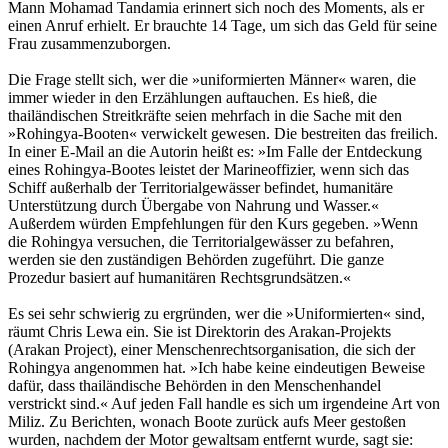
Mann Mohamad Tandamia erinnert sich noch des Moments, als er
einen Anruf erhielt. Er brauchte 14 Tage, um sich das Geld für seine
Frau zusammenzuborgen.
Die Frage stellt sich, wer die »uniformierten Männer« waren, die
immer wieder in den Erzählungen auftauchen. Es hieß, die
thailändischen Streitkräfte seien mehrfach in die Sache mit den
»Rohingya-Booten« verwickelt gewesen. Die bestreiten das freilich.
In einer E-Mail an die Autorin heißt es: »Im Falle der Entdeckung
eines Rohingya-Bootes leistet der Marineoffizier, wenn sich das
Schiff außerhalb der Territorialgewässer befindet, humanitäre
Unterstützung durch Übergabe von Nahrung und Wasser.«
Außerdem würden Empfehlungen für den Kurs gegeben. »Wenn
die Rohingya versuchen, die Territorialgewässer zu befahren,
werden sie den zuständigen Behörden zugeführt. Die ganze
Prozedur basiert auf humanitären Rechtsgrundsätzen.«
Es sei sehr schwierig zu ergründen, wer die »Uniformierten« sind,
räumt Chris Lewa ein. Sie ist Direktorin des Arakan-Projekts
(Arakan Project), einer Menschenrechtsorganisation, die sich der
Rohingya angenommen hat. »Ich habe keine eindeutigen Beweise
dafür, dass thailändische Behörden in den Menschenhandel
verstrickt sind.« Auf jeden Fall handle es sich um irgendeine Art von
Miliz. Zu Berichten, wonach Boote zurück aufs Meer gestoßen
wurden, nachdem der Motor gewaltsam entfernt wurde, sagt sie: