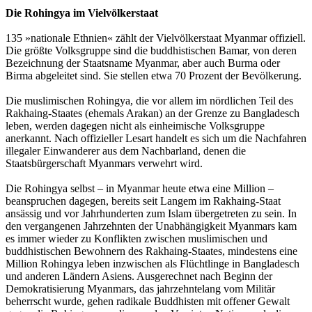
Die Rohingya im Vielvölkerstaat
135 »nationale Ethnien« zählt der Vielvölkerstaat Myanmar offiziell.
Die größte Volksgruppe sind die buddhistischen Bamar, von deren
Bezeichnung der Staatsname Myanmar, aber auch Burma oder
Birma abgeleitet sind. Sie stellen etwa 70 Prozent der Bevölkerung.
Die muslimischen Rohingya, die vor allem im nördlichen Teil des
Rakhaing-Staates (ehemals Arakan) an der Grenze zu Bangladesch
leben, werden dagegen nicht als einheimische Volksgruppe
anerkannt. Nach offizieller Lesart handelt es sich um die Nachfahren
illegaler Einwanderer aus dem Nachbarland, denen die
Staatsbürgerschaft Myanmars verwehrt wird.
Die Rohingya selbst – in Myanmar heute etwa eine Million –
beanspruchen dagegen, bereits seit Langem im Rakhaing-Staat
ansässig und vor Jahrhunderten zum Islam übergetreten zu sein. In
den vergangenen Jahrzehnten der Unabhängigkeit Myanmars kam
es immer wieder zu Konflikten zwischen muslimischen und
buddhistischen Bewohnern des Rakhaing-Staates, mindestens eine
Million Rohingya leben inzwischen als Flüchtlinge in Bangladesch
und anderen Ländern Asiens. Ausgerechnet nach Beginn der
Demokratisierung Myanmars, das jahrzehntelang vom Militär
beherrscht wurde, gehen radikale Buddhisten mit offener Gewalt