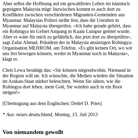
Aber selbst die Hoffnung auf ein gewaltfreies Leben im islamisch
geprägten Malaysia trügt: Inzwischen kommt es auch dort zu
Konflikten zwischen verschiedenen Migranten-Gemeinden aus
Myanmar. Malaysias Polizei stellte fest, dass die Unruhen in
Myanmar auf Malaysia übergreifen. »Ich habe gerade gehört, dass
ein Rohingya im Gebiet Ampang in Kuala Lumpur getötet wurde.
Aber es wäre für mich zu gefährlich, das jetzt dort zu überprüfen«,
sagt Zafar Ahmad, Präsident der in Malaysia ansässigen Rohingya-
Organisation MEHROM. am Telefon. »Es gibt keinen Ort, wo wir
uns frei bewegen können, weder in Myanmar noch in Malaysia«,
klagt er.
Chris Lewa bestätigt das: »Sie können nirgendwohin. Niemand in
der Region will sie. Ich wünschte, die Medien würden die Situation
im Arakan-Staat stärker beleuchten. Wenn Sie sähen, wie die
Rohingya dort leben, mein Gott, Sie würden auch in ein Boot
steigen!«
[Übertragung aus dem Englischen: Detlef D. Pries]
* Aus: neues deutschland, Montag, 15. Juli 2013
Von niemandem gewollt