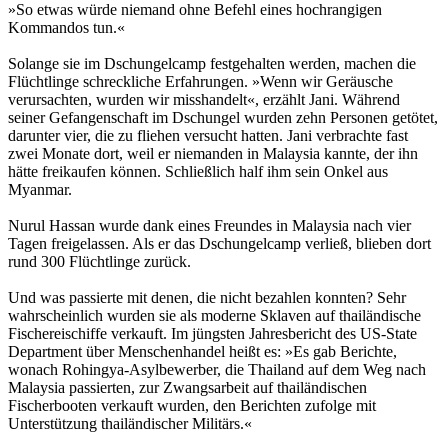
»So etwas würde niemand ohne Befehl eines hochrangigen
Kommandos tun.«
Solange sie im Dschungelcamp festgehalten werden, machen die
Flüchtlinge schreckliche Erfahrungen. »Wenn wir Geräusche
verursachten, wurden wir misshandelt«, erzählt Jani. Während
seiner Gefangenschaft im Dschungel wurden zehn Personen getötet,
darunter vier, die zu fliehen versucht hatten. Jani verbrachte fast
zwei Monate dort, weil er niemanden in Malaysia kannte, der ihn
hätte freikaufen können. Schließlich half ihm sein Onkel aus
Myanmar.
Nurul Hassan wurde dank eines Freundes in Malaysia nach vier
Tagen freigelassen. Als er das Dschungelcamp verließ, blieben dort
rund 300 Flüchtlinge zurück.
Und was passierte mit denen, die nicht bezahlen konnten? Sehr
wahrscheinlich wurden sie als moderne Sklaven auf thailändische
Fischereischiffe verkauft. Im jüngsten Jahresbericht des US-State
Department über Menschenhandel heißt es: »Es gab Berichte,
wonach Rohingya-Asylbewerber, die Thailand auf dem Weg nach
Malaysia passierten, zur Zwangsarbeit auf thailändischen
Fischerbooten verkauft wurden, den Berichten zufolge mit
Unterstützung thailändischer Militärs.«