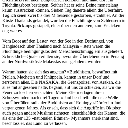
Flüchtlingsboot bestiegen. Seither hat er seine Beine monatelang
kaum ausstrecken können. Sieben Tag dauerte allein die Überfahrt.
Täglich seien zwei bis drei Mitreisende gestorben, erzählt er. An der
Küste Thailands gelandet, wurden die Flüchtlinge von Schleusern in
Toyota-Pick-ups gestapelt, einer über den anderen, zum Ersticken
eng war es.
Vom Boot auf den Laster, von der See in den Dschungel, von
Bangladesch über Thailand nach Malaysia – stets waren die
Flüchtlinge bedingungslos den Menschenschmugglern ausgeliefert.
Schreckliche Qualen erlitten sie, bevor die Überlebenden in Penang
an der Nordwestküste Malaysias »ausgeladen« wurden.
Warum hatten sie sich das angetan? »Buddhisten, bewaffnet mit
Pfeilen, Macheten und Knüppeln, kamen in unser Dorf und
zerstörten alles. Die NASAKA, die Grenzpolizei von Arakan, die
alles mit angesehen hatte, begann, auf uns zu schießen, als wir die
Feuer zu löschen versuchten. Meine Eltern erlagen ihren
Schusswunden nach drei Tagen.« Jani beschreibt die erste Welle
von Überfällen radikaler Buddhisten auf Rohingya-Dörfer im Juni
vergangenen Jahres. Als er sah, dass sich die Angriffe im Oktober
auch gegen andere Muslime richteten, einschließlich der Kaman, die
als eine der 135 »nationalen Ethnien« Myanmars anerkannt sind,
beschloss er, das Land zu verlassen.