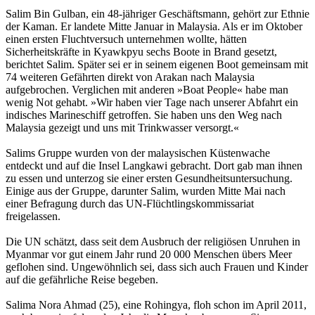
Salim Bin Gulban, ein 48-jähriger Geschäftsmann, gehört zur Ethnie
der Kaman. Er landete Mitte Januar in Malaysia. Als er im Oktober
einen ersten Fluchtversuch unternehmen wollte, hätten
Sicherheitskräfte in Kyawkpyu sechs Boote in Brand gesetzt,
berichtet Salim. Später sei er in seinem eigenen Boot gemeinsam mit
74 weiteren Gefährten direkt von Arakan nach Malaysia
aufgebrochen. Verglichen mit anderen »Boat People« habe man
wenig Not gehabt. »Wir haben vier Tage nach unserer Abfahrt ein
indisches Marineschiff getroffen. Sie haben uns den Weg nach
Malaysia gezeigt und uns mit Trinkwasser versorgt.«
Salims Gruppe wurden von der malaysischen Küstenwache
entdeckt und auf die Insel Langkawi gebracht. Dort gab man ihnen
zu essen und unterzog sie einer ersten Gesundheitsuntersuchung.
Einige aus der Gruppe, darunter Salim, wurden Mitte Mai nach
einer Befragung durch das UN-Flüchtlingskommissariat
freigelassen.
Die UN schätzt, dass seit dem Ausbruch der religiösen Unruhen in
Myanmar vor gut einem Jahr rund 20 000 Menschen übers Meer
geflohen sind. Ungewöhnlich sei, dass sich auch Frauen und Kinder
auf die gefährliche Reise begeben.
Salima Nora Ahmad (25), eine Rohingya, floh schon im April 2011,