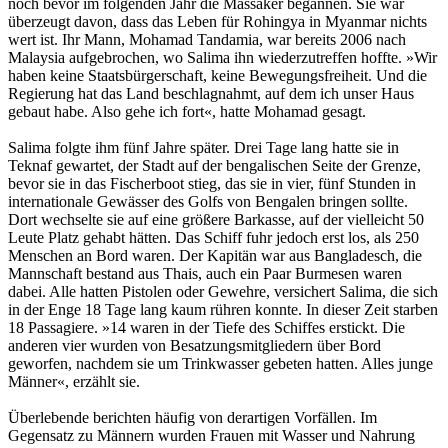
noch bevor im folgenden Jahr die Massaker begannen. Sie war
überzeugt davon, dass das Leben für Rohingya in Myanmar nichts
wert ist. Ihr Mann, Mohamad Tandamia, war bereits 2006 nach
Malaysia aufgebrochen, wo Salima ihn wiederzutreffen hoffte. »Wir
haben keine Staatsbürgerschaft, keine Bewegungsfreiheit. Und die
Regierung hat das Land beschlagnahmt, auf dem ich unser Haus
gebaut habe. Also gehe ich fort«, hatte Mohamad gesagt.
Salima folgte ihm fünf Jahre später. Drei Tage lang hatte sie in
Teknaf gewartet, der Stadt auf der bengalischen Seite der Grenze,
bevor sie in das Fischerboot stieg, das sie in vier, fünf Stunden in
internationale Gewässer des Golfs von Bengalen bringen sollte.
Dort wechselte sie auf eine größere Barkasse, auf der vielleicht 50
Leute Platz gehabt hätten. Das Schiff fuhr jedoch erst los, als 250
Menschen an Bord waren. Der Kapitän war aus Bangladesch, die
Mannschaft bestand aus Thais, auch ein Paar Burmesen waren
dabei. Alle hatten Pistolen oder Gewehre, versichert Salima, die sich
in der Enge 18 Tage lang kaum rühren konnte. In dieser Zeit starben
18 Passagiere. »14 waren in der Tiefe des Schiffes erstickt. Die
anderen vier wurden von Besatzungsmitgliedern über Bord
geworfen, nachdem sie um Trinkwasser gebeten hatten. Alles junge
Männer«, erzählt sie.
Überlebende berichten häufig von derartigen Vorfällen. Im
Gegensatz zu Männern wurden Frauen mit Wasser und Nahrung