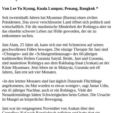
Von Lee Yu Kyung, Kuala Lumpur, Penang, Bangkok *
Seit zweieinhalb Jahren hat Myanmar (Burma) einen zivilen
Präsidenten. Das zuvor verschlossene Land öffnet sich politisch und
wirtschaftlich. Für die muslimische Minderheit der Rohingya aber ist
das ohnehin schwere Leben zur Hölle geworden, der sie zu
entkommen suchen.
Jani Alam, 25 Jahre alt, kann sich nur mit Schmerzen auf seinen
geschwollenen Füßen bewegen. Die einzige Therapie für Jani sind
»Übungen« und die »Schlangenölmassage« des 60-jährigen
traditionellen Heilers Guramia Saiyid. Beide, Jani und Guramia,
sind staatenlose Rohingya aus dem Rakhaing-Staat (Arakan) an der
Küste Myanmars. Jetzt leben sie in Malaysia, Guramia seit elf
Jahren, Jani erst seit vier Monaten.
»In den letzten Monaten sind fast täglich Dutzende Flüchtlinge
angekommen, im Mai wurden es etwas weniger«, sagt Jamar Udin,
ein 41-jähriger Nachbar, auch er ein Rohingya. Viele der
Neuankömmlinge hätten Schwierigkeiten beim Gehen. Die Ursache
ist Mangel an körperlicher Bewegung.
Jani war im vergangenen November von Arakan über den
Grenzfluss Naf nach Bangladesch geflohen und hatte dort ein