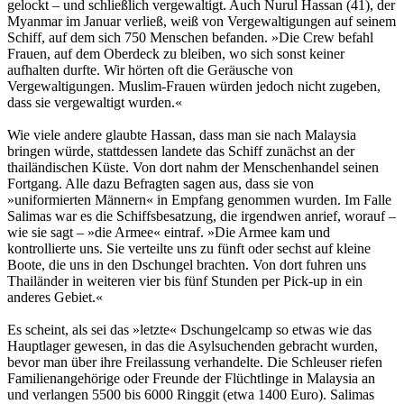
gelockt – und schließlich vergewaltigt. Auch Nurul Hassan (41), der
Myanmar im Januar verließ, weiß von Vergewaltigungen auf seinem
Schiff, auf dem sich 750 Menschen befanden. »Die Crew befahl
Frauen, auf dem Oberdeck zu bleiben, wo sich sonst keiner
aufhalten durfte. Wir hörten oft die Geräusche von
Vergewaltigungen. Muslim-Frauen würden jedoch nicht zugeben,
dass sie vergewaltigt wurden.«
Wie viele andere glaubte Hassan, dass man sie nach Malaysia
bringen würde, stattdessen landete das Schiff zunächst an der
thailändischen Küste. Von dort nahm der Menschenhandel seinen
Fortgang. Alle dazu Befragten sagen aus, dass sie von
»uniformierten Männern« in Empfang genommen wurden. Im Falle
Salimas war es die Schiffsbesatzung, die irgendwen anrief, worauf –
wie sie sagt – »die Armee« eintraf. »Die Armee kam und
kontrollierte uns. Sie verteilte uns zu fünft oder sechst auf kleine
Boote, die uns in den Dschungel brachten. Von dort fuhren uns
Thailänder in weiteren vier bis fünf Stunden per Pick-up in ein
anderes Gebiet.«
Es scheint, als sei das »letzte« Dschungelcamp so etwas wie das
Hauptlager gewesen, in das die Asylsuchenden gebracht wurden,
bevor man über ihre Freilassung verhandelte. Die Schleuser riefen
Familienangehörige oder Freunde der Flüchtlinge in Malaysia an
und verlangen 5500 bis 6000 Ringgit (etwa 1400 Euro). Salimas