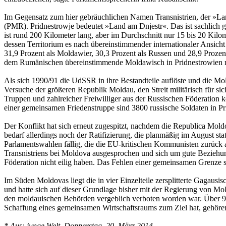
Im Gegensatz zum hier gebräuchlichen Namen Transnistrien, der »Land 
(PMR). Pridnestrowje bedeutet »Land am Dnjestr«. Das ist sachlich g
ist rund 200 Kilometer lang, aber im Durchschnitt nur 15 bis 20 Kil
dessen Territorium es nach übereinstimmender internationaler Ansic
31,9 Prozent als Moldawier, 30,3 Prozent als Russen und 28,9 Prozent a
dem Rumänischen übereinstimmende Moldawisch in Pridnestrowien mit
Als sich 1990/91 die UdSSR in ihre Bestandteile auflöste und die Mol
Versuche der größeren Republik Moldau, den Streit militärisch für sich
Truppen und zahlreicher Freiwilliger aus der Russischen Föderation
einer gemeinsamen Friedenstruppe sind 3800 russische Soldaten in Pri
Der Konflikt hat sich erneut zugespitzt, nachdem die Republica Mo
bedarf allerdings noch der Ratifizierung, die planmäßig im August s
Parlamentswahlen fällig, die die EU-kritischen Kommunisten zurück a
Transnistriens bei Moldova ausgesprochen und sich um gute Beziehun
Föderation nicht eilig haben. Das Fehlen einer gemeinsamen Grenze s
Im Süden Moldovas liegt die in vier Einzelteile zersplitterte Gagau
und hatte sich auf dieser Grundlage bisher mit der Regierung von Mo
den moldauischen Behörden vergeblich verboten worden war. Über 9
Schaffung eines gemeinsamen Wirtschaftsraums zum Ziel hat, gehöre
* Aus: junge Welt, Donnerstag, 20. März 2014