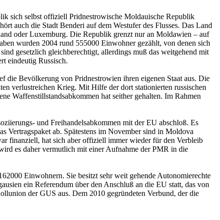
ik sich selbst offiziell Pridnestrowische Moldauische Republik
hört auch die Stadt Benderi auf dem West­ufer des Flusses. Das Land
aarland oder Luxemburg. Die Republik grenzt nur an Moldawien – auf
Angaben wurden 2004 rund 555000 Einwohner gezählt, von denen sich
 sind gesetzlich gleichberechtigt, allerdings muß das weitgehend mit
t eindeutig Russisch.
ief die Bevölkerung von Pridnestrowien ihren eigenen Staat aus. Die
en verlustreichen Krieg. Mit Hilfe der dort stationierten russischen
sene Waffenstillstandsabkommen hat seither gehalten. Im Rahmen
ssoziierungs- und Freihandelsabkommen mit der EU abschloß. Es
 das Vertragspaket ab. Spätestens im November sind in Moldova
inanziell, hat sich aber offiziell immer wieder für den Verbleib
wird es daher vermutlich mit einer Aufnahme der PMR in die
d 162000 Einwohnern. Sie besitzt sehr weit gehende Autonomierechte
agausien ein Referendum über den Anschluß an die EU statt, das von
Zollunion der GUS aus. Dem 2010 gegründeten Verbund, der die