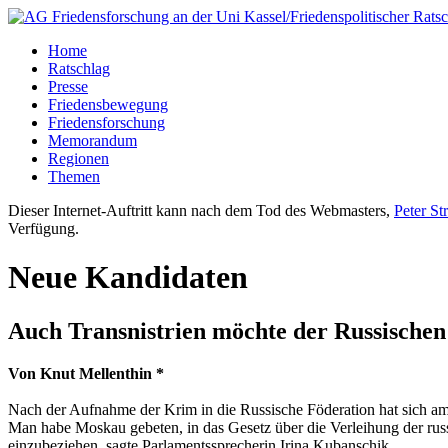
Home
Ratschlag
Presse
Friedensbewegung
Friedensforschung
Memorandum
Regionen
Themen
Dieser Internet-Auftritt kann nach dem Tod des Webmasters,
Peter St
Verfügung.
Neue Kandidaten
Auch Transnistrien möchte der Russischen
Von Knut Mellenthin *
Nach der Aufnahme der Krim in die Russische Föderation hat sich am 
Man habe Moskau gebeten, in das Gesetz über die Verleihung der russ
einzubeziehen, sagte Parlamentssprecherin Irina Kubanschik.