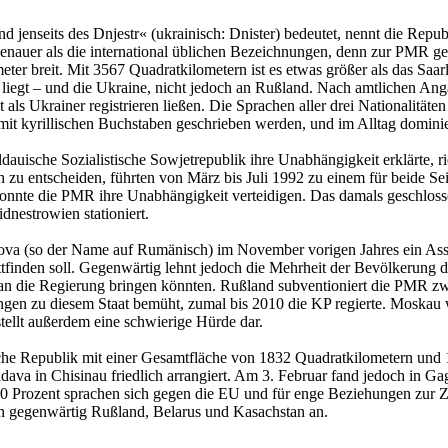
jenseits des Dnjestr« (ukrainisch: Dnister) bedeutet, nennt die Republ
enauer als die international üblichen Bezeichnungen, denn zur PMR ge
ometer breit. Mit 3567 Quadratkilometern ist es etwas größer als das S
ht liegt – und die Ukraine, nicht jedoch an Rußland. Nach amtlichen 
ls Ukrainer registrieren ließen. Die Sprachen aller drei Nationalitäten
 kyrillischen Buchstaben geschrieben werden, und im Alltag dominier
dauische Sozialistische Sowjetrepublik ihre Unabhängigkeit erklärte, r
 zu entscheiden, führten von März bis Juli 1992 zu einem für beide Seit
 konnte die PMR ihre Unabhängigkeit verteidigen. Das damals geschlos
dnestrowien stationiert.
ldova (so der Name auf Rumänisch) im November vorigen Jahres ein A
tattfinden soll. Gegenwärtig lehnt jedoch die Mehrheit der Bevölkerung
n die Regierung bringen könnten. Rußland subventioniert die PMR zwar f
gen zu diesem Staat bemüht, zumal bis 2010 die KP regierte. Moskau 
tellt außerdem eine schwierige Hürde dar.
sische Republik mit einer Gesamtfläche von 1832 Quadratkilometern un
ldava in Chisinau friedlich arrangiert. Am 3. Februar fand jedoch in G
0 Prozent sprachen sich gegen die EU und für enge Beziehungen zur 
n gegenwärtig Rußland, Belarus und Kasachstan an.