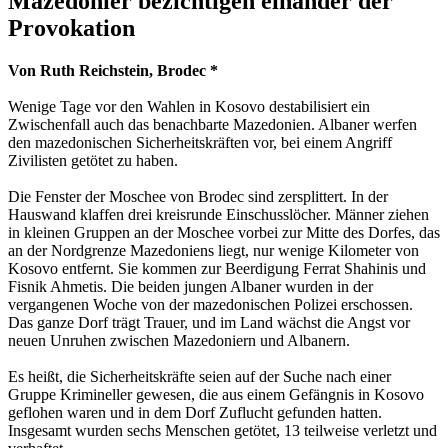
Mazedonier bezichtigen einander der
Provokation
Von Ruth Reichstein, Brodec *
Wenige Tage vor den Wahlen in Kosovo destabilisiert ein
Zwischenfall auch das benachbarte Mazedonien. Albaner werfen
den mazedonischen Sicherheitskräften vor, bei einem Angriff
Zivilisten getötet zu haben.
Die Fenster der Moschee von Brodec sind zersplittert. In der
Hauswand klaffen drei kreisrunde Einschusslöcher. Männer ziehen
in kleinen Gruppen an der Moschee vorbei zur Mitte des Dorfes, das
an der Nordgrenze Mazedoniens liegt, nur wenige Kilometer von
Kosovo entfernt. Sie kommen zur Beerdigung Ferrat Shahinis und
Fisnik Ahmetis. Die beiden jungen Albaner wurden in der
vergangenen Woche von der mazedonischen Polizei erschossen.
Das ganze Dorf trägt Trauer, und im Land wächst die Angst vor
neuen Unruhen zwischen Mazedoniern und Albanern.
Es heißt, die Sicherheitskräfte seien auf der Suche nach einer
Gruppe Krimineller gewesen, die aus einem Gefängnis in Kosovo
geflohen waren und in dem Dorf Zuflucht gefunden hatten.
Insgesamt wurden sechs Menschen getötet, 13 teilweise verletzt und