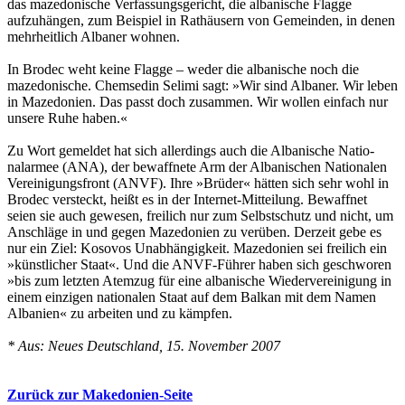
das mazedonische Verfassungsgericht, die albanische Flagge
aufzuhängen, zum Beispiel in Rathäusern von Gemeinden, in denen
mehrheitlich Albaner wohnen.
In Brodec weht keine Flagge – weder die albanische noch die
mazedonische. Chemsedin Selimi sagt: »Wir sind Albaner. Wir leben
in Mazedonien. Das passt doch zusammen. Wir wollen einfach nur
unsere Ruhe haben.«
Zu Wort gemeldet hat sich allerdings auch die Albanische Natio-
nalarmee (ANA), der bewaffnete Arm der Albanischen Nationalen
Vereinigungsfront (ANVF). Ihre »Brüder« hätten sich sehr wohl in
Brodec versteckt, heißt es in der Internet-Mitteilung. Bewaffnet
seien sie auch gewesen, freilich nur zum Selbstschutz und nicht, um
Anschläge in und gegen Mazedonien zu verüben. Derzeit gebe es
nur ein Ziel: Kosovos Unabhängigkeit. Mazedonien sei freilich ein
»künstlicher Staat«. Und die ANVF-Führer haben sich geschworen
»bis zum letzten Atemzug für eine albanische Wiedervereinigung in
einem einzigen nationalen Staat auf dem Balkan mit dem Namen
Albanien« zu arbeiten und zu kämpfen.
* Aus: Neues Deutschland, 15. November 2007
Zurück zur Makedonien-Seite