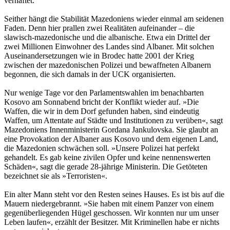
verhaftet.
Seither hängt die Stabilität Mazedoniens wieder einmal am seidenen
Faden. Denn hier prallen zwei Realitäten aufeinander – die
slawisch-mazedonische und die albanische. Etwa ein Drittel der
zwei Millionen Einwohner des Landes sind Albaner. Mit solchen
Auseinandersetzungen wie in Brodec hatte 2001 der Krieg
zwischen der mazedonischen Polizei und bewaffneten Albanern
begonnen, die sich damals in der UCK organisierten.
Nur wenige Tage vor den Parlamentswahlen im benachbarten
Kosovo am Sonnabend bricht der Konflikt wieder auf. »Die
Waffen, die wir in dem Dorf gefunden haben, sind eindeutig
Waffen, um Attentate auf Städte und Institutionen zu verüben«, sagt
Mazedoniens Innenministerin Gordana Jankulovska. Sie glaubt an
eine Provokation der Albaner aus Kosovo und dem eigenen Land,
die Mazedonien schwächen soll. »Unsere Polizei hat perfekt
gehandelt. Es gab keine zivilen Opfer und keine nennenswerten
Schäden«, sagt die gerade 28-jährige Ministerin. Die Getöteten
bezeichnet sie als »Terroristen«.
Ein alter Mann steht vor den Resten seines Hauses. Es ist bis auf die
Mauern niedergebrannt. »Sie haben mit einem Panzer von einem
gegenüberliegenden Hügel geschossen. Wir konnten nur um unser
Leben laufen«, erzählt der Besitzer. Mit Kriminellen habe er nichts