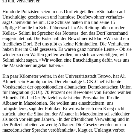
zu tun, versichert er.
Hunderte Polizisten seien in das Dorf eingefallen. »Sie haben auf
Unschuldige geschossen und harmlose Dorfbewohner verhaftet«,
sagt Chemsidin Selimi. Die Schüsse hätten ihn und seine 15-
köpfige Familie im Schlaf überrascht. »Als Rettung blieb nur der
Keller.« Selimi ist Sprecher des Notrates, den das Dorf kurzerhand
eingerichtet hat. Die Botschaft der Bewohner ist klar: »Wir sind ein
friedliches Dorf. Bei uns gibt es keine Kriminellen. Die Verhafteten
haben hier im Café gesessen. Es waren ganz normale Leute.« Ob sie
wieder zu den Waffen greifen wollen, um sich zu verteidigen, will
Selimi nicht sagen. »Wir wollen eine Entschädigung dafür, was uns
die Mazedonier angetan haben.«
Ein paar Kilometer weiter, in der Universitätsstadt Tetovo, hat Ali
Ahmeti sein Hauptquartier. Der ehemalige UCK-Chef ist heute
Vorsitzender der oppositionellen albanischen Demokratischen Union
für Integration (DUI). 70 Prozent der Bewohner von Brodec wählen
Ahmetis DUI. »Der Polizeieinsatz ist eine Provokation für die
Albaner in Mazedonien. Sie wollen uns einschüchtern, uns
ruhigstellen«, sagt der Politiker. Er wünsche sich den Krieg nicht
zurück, aber die Situation der Albaner in Mazedonien sei schlechter
als noch vor einigen Jahren. »In der öffentlichen Verwaltung und in
der Polizei arbeiten zu wenig Albaner. Die Gesetze werden nur in
mazedonischer Sprache veröffentlicht«, klagt er. Unlängst verbot