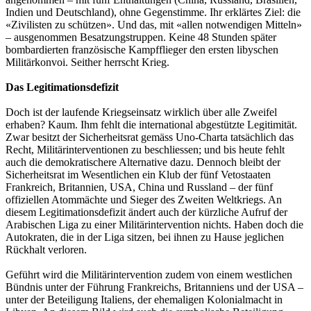
Indien und Deutschland), ohne Gegenstimme. Ihr erklärtes Ziel: die
«Zivilisten zu schützen». Und das, mit «allen notwendigen Mitteln»
– ausgenommen Besatzungstruppen. Keine 48 Stunden später
bombardierten französische Kampfflieger den ersten libyschen
Militärkonvoi. Seither herrscht Krieg.
Das Legitimationsdefizit
Doch ist der laufende Kriegseinsatz wirklich über alle Zweifel
erhaben? Kaum. Ihm fehlt die international abgestützte Legitimität.
Zwar besitzt der Sicherheitsrat gemäss Uno-Charta tatsächlich das
Recht, Militärinterventionen zu beschliessen; und bis heute fehlt
auch die demokratischere Alternative dazu. Dennoch bleibt der
Sicherheitsrat im Wesentlichen ein Klub der fünf Vetostaaten
Frankreich, Britannien, USA, China und Russ­land – der fünf
offiziellen Atommächte und Sieger des Zweiten Weltkriegs. An
diesem Legitimationsdefizit ändert auch der kürzliche Aufruf der
Arabischen Liga zu einer Militärintervention nichts. Haben doch die
Autokraten, die in der Liga sitzen, bei ihnen zu Hause jeglichen
Rückhalt verloren.
Geführt wird die Militärintervention zudem von einem westlichen
Bündnis unter der Führung Frankreichs, Britanniens und der USA –
unter der Beteiligung Italiens, der ehemaligen Kolonialmacht in