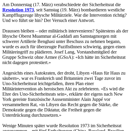
Am Donnerstag (17. März) verabschiedete der Sicherheitsrat die
Resolution 1973
, seit Samstag (19. März) bombardieren westliche
Kampfflugzeuge libysche Militärziele. War die Intervention richtig?
Und wo führt sie hin? Der Versuch einer Antwort.
Draussen bleiben – oder militärisch intervenieren? Spätestens als der
libysche Oberst Muammar al-Gaddafi am Samstagmorgen mit
schwerer Artillerie Benghasi unter Beschuss zu nehmen begann,
wurde es auch für überzeugte PazifistInnen schwierig, gegen einen
Militäreingriff zu plädieren. Josef Lang, Vorstandsmitglied der
Gruppe Schweiz ohne Armee (GSoA): «Ich hätte im Sicherheitsrat
nicht dagegen protestiert.»
Angesichts eines Autokraten, der droht, Libyen «Haus für Haus zu
säubern», war es Frankreich und Britannien zwei Tage zuvor im
Uno-Sicherheitsrat leichtgefallen, ihren Plan einer
Militärintervention als heroischen Akt zu zelebrieren. «Es wird die
Ehre des Uno-Sicherheitsrats sein», erklärte der eigens nach New
York gereiste französische Aussenminister Alain Juppé vor
versammeltem Rat, «in Libyen das Recht gegen die Stärke, die
Demokratie gegen die Diktatur, die Freiheit gegen die
Unterdrückung durchzusetzen.»
Wenige Minuten später wurde Resolution 1973 im Sicherheitsrat
angenommen – mit fünf Enthaltungen (China, Russland, Brasilien,