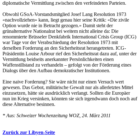
diplomatische Vermittlung zwischen den verfeindeten Parteien.
Obwohl GSoA-Vorstandsmitglied Josef Lang Resolution 1973
«nachvollziehen» kann, liegt genau hier seine Kritik: «Die zivile
Option wurde nie in Betracht gezogen.» Damit steht der
grünalternative Nationalrat bei weitem nicht alleine da: Die
renommierte Brüsseler Denkfabrik International Crisis Group (ICG)
war Tage vor der Verabschiedung der Resolution 1973 mit
derselben Forderung an den Sicherheitsrat herangetreten. ICG-
Präsidentin Louise Arbour rief den Sicherheitsrat dazu auf, unter der
Vermittlung beidseits anerkannter Persönlichkeiten einen
Waffenstillstand zu verhandeln – gefolgt von der Förderung eines
Dialogs über den Aufbau demokratischer Institutionen.
Eine naive Forderung? Sie wäre nicht nur einen Versuch wert
gewesen. Das Gebot, militärische Gewalt nur als allerletztes Mittel
einzusetzen, hätte sie ausdrücklich verlangt. Sollten die Europäer
nun im Krieg versinken, könnten sie sich irgendwann doch noch auf
diese Alternative besinnen.
* Aus: Schweizer Wochenzeitung WOZ, 24. März 2011
Zurück zur Libyen-Seite