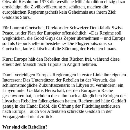
Obwohl Resolution 1973 die westliche Militärkoalition einzig dazu
ermächtigt, die Zivilbevölkerung zu schützen, machen die
europäischen Regierungschefs kein Geheimnis aus ihrem Ziel:
Gaddafis Sturz.
Für Laurent Goetschel, Direktor der Schweizer Denkfabrik Swiss
Peace, ist der Plan der Europäer offensichtlich: «Das Regime soll
wegknicken, die Good Guys das Zepter übernehmen – und Europa
soll als Geburtshelferin beistehen.» Die Flugverbotszone, so
Goetschel, laufe faktisch auf die Stärkung der Rebellen hinaus.
Kurz: Europa hält den Rebellen den Rücken frei, während diese
erneut den Marsch nach Tripolis in Angriff nehmen.
Damit verteidigen Europas Regierungen in erster Linie ihre eigenen
Interessen: Das Unterstützen der Rebellen ist der Versuch, das
schlimmstmögliche Zukunftsszenario in Libyen zu verhindern: ein
Libyen unter Gaddafis Herrschaft, der den Europäern Rache
geschworen hat, nachdem diese ihn nach anfänglichen Erfolgen der
libyschen Rebellen fallengelassen hatten. Rachemittel hätte Gaddafi
genug in der Hand: Erdöl, die Öffnung der Flüchtlingsschleusen
nach Europa – auch vor Attentaten schreckte Gaddafi in der
Vergangenheit nicht zurück.
Wer sind die Rebellen?