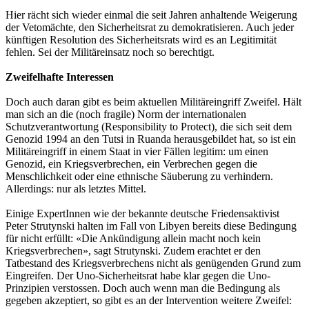
Hier rächt sich wieder einmal die seit Jahren anhaltende Weigerung
der Vetomächte, den Sicherheitsrat zu demokratisieren. Auch jeder
künftigen Resolution des Sicherheitsrats wird es an Legitimität
fehlen. Sei der Militäreinsatz noch so berechtigt.
Zweifelhafte Interessen
Doch auch daran gibt es beim aktuellen Militäreingriff Zweifel. Hält
man sich an die (noch fragile) Norm der internationalen
Schutzverantwortung (Responsibility to Protect), die sich seit dem
Genozid 1994 an den Tutsi in Ruanda herausgebildet hat, so ist ein
Militäreingriff in einem Staat in vier Fällen legitim: um einen
Genozid, ein Kriegsverbrechen, ein Verbrechen gegen die
Menschlichkeit oder eine ethnische Säuberung zu verhindern.
Allerdings: nur als letztes Mittel.
Einige ExpertInnen wie der bekannte deutsche Friedensaktivist
Peter Strutynski halten im Fall von Libyen bereits diese Bedingung
für nicht erfüllt: «Die Ankündigung allein macht noch kein
Kriegsverbrechen», sagt Strutynski. Zudem erachtet er den
Tatbestand des Kriegsverbrechens nicht als genügenden Grund zum
Eingreifen. Der Uno-Sicherheitsrat habe klar gegen die Uno-
Prinzipien verstossen. Doch auch wenn man die Bedingung als
gegeben akzeptiert, so gibt es an der Intervention weitere Zweifel: