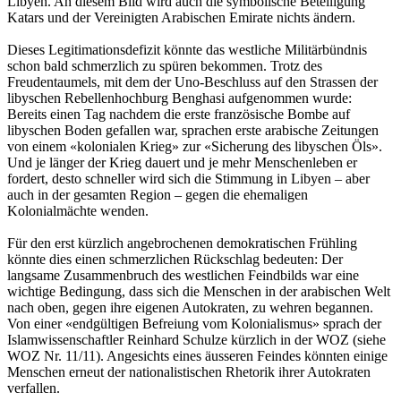
Libyen. An diesem Bild wird auch die symbolische Beteiligung
Katars und der Vereinigten Arabischen Emirate nichts ändern.
Dieses Legitimationsdefizit könnte das westliche Militärbündnis
schon bald schmerzlich zu spüren bekommen. Trotz des
Freudentaumels, mit dem der Uno-Beschluss auf den Strassen der
libyschen Rebellenhochburg Benghasi aufgenommen wurde:
Bereits einen Tag nachdem die erste französische Bombe auf
libyschen Boden gefallen war, sprachen erste arabische Zeitungen
von einem «kolonialen Krieg» zur «Sicherung des libyschen Öls».
Und je länger der Krieg dauert und je mehr Menschenleben er
fordert, desto schneller wird sich die Stimmung in Libyen – aber
auch in der gesamten Region – gegen die ehemaligen
Kolonialmächte wenden.
Für den erst kürzlich angebrochenen demokratischen Frühling
könnte dies einen schmerzlichen Rückschlag bedeuten: Der
langsame Zusammenbruch des westlichen Feindbilds war eine
wichtige Bedingung, dass sich die Menschen in der arabischen Welt
nach oben, gegen ihre eigenen Autokraten, zu wehren begannen.
Von einer «endgültigen Befreiung vom Kolonialismus» sprach der
Islamwissenschaftler Reinhard Schulze kürzlich in der WOZ (siehe
WOZ Nr. 11/11). Angesichts eines äusseren Feindes könnten einige
Menschen erneut der nationalistischen Rhetorik ihrer Autokraten
verfallen.