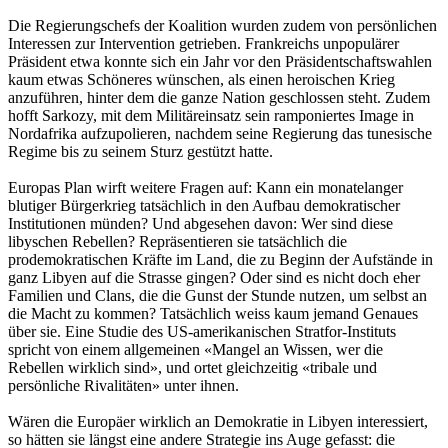
Die Regierungschefs der Koalition wurden zudem von persönlichen
Interessen zur Intervention getrieben. Frankreichs unpopulärer
Präsident etwa konnte sich ein Jahr vor den Präsidentschaftswahlen
kaum etwas Schöneres wünschen, als einen heroischen Krieg
anzuführen, hinter dem die ganze Nation geschlossen steht. Zudem
hofft Sarkozy, mit dem Militäreinsatz sein ramponiertes Image in
Nordafrika aufzupolieren, nachdem seine Regierung das tunesische
Regime bis zu seinem Sturz gestützt hatte.
Europas Plan wirft weitere Fragen auf: Kann ein monatelanger
blutiger Bürgerkrieg tatsächlich in den Aufbau demokratischer
Institutionen münden? Und abgesehen davon: Wer sind diese
libyschen Rebellen? Repräsentieren sie tatsächlich die
prodemokratischen Kräfte im Land, die zu Beginn der Aufstände in
ganz Libyen auf die Strasse gingen? Oder sind es nicht doch eher
Familien und Clans, die die Gunst der Stunde nutzen, um selbst an
die Macht zu kommen? Tatsächlich weiss kaum jemand Genaues
über sie. Eine Studie des US-amerikanischen Stratfor-Instituts
spricht von einem allgemeinen «Mangel an Wissen, wer die
Rebellen wirklich sind», und ortet gleichzeitig «tribale und
persönliche Rivalitäten» unter ihnen.
Wären die Europäer wirklich an Demokratie in Libyen interessiert,
so hätten sie längst eine andere Strategie ins Auge gefasst: die