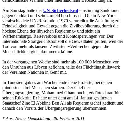
demokratische Wahlen unter internationaler Beobachtung an.
Am Samstag hatte der
UN-Sicherheitsrat
einstimmig Sanktionen
gegen Gaddafi und sein Umfeld beschlossen. Die in New York
verabschiedete UN-Resolution 1970 verurteilt »die Anstiftung zu
Feindseligkeit und Gewalt gegen die Zivilbevölkerung durch die
höchste Ebene der libyschen Regierung« und sieht ein
Waffenembargo, Reiseverbote und Kontosperrungen vor. Der
Internationale Strafgerichtshof soll die Gewalttaten prüfen, weil der
Tod von mehr als tausend Zivilisten »Verbrechen gegen die
Menschlichkeit gleichkommen« könne.
In der vergangenen Woche sind mehr als 100 000 Menschen vor
den Unruhen aus Libyen geflohen, teilte das Flüchtlingshilfswerk
der Vereinten Nationen in Genf mit.
In Tunesien gab es am Wochenende neue Proteste, bei denen
mindestens drei Menschen starben. Der Chef der
Übergangsregierung, Mohammed Ghannouchi, erklärte daraufhin
seinen Rücktritt. Er hatte unter dem am 14. Januar gestürzten
Staatschef Zine El Abidine Ben Ali als Regierungschef gedient und
danach den Vorsitz der Übergangsregierung übernommen.
* Aus: Neues Deutschland, 28. Februar 2011