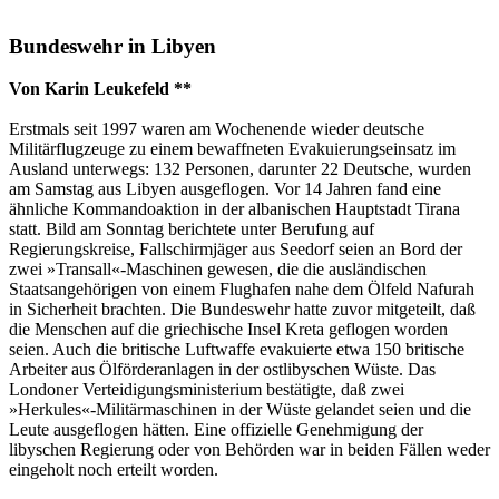
Bundeswehr in Libyen
Von Karin Leukefeld **
Erstmals seit 1997 waren am Wochenende wieder deutsche
Militärflugzeuge zu einem bewaffneten Evakuierungseinsatz im
Ausland unterwegs: 132 Personen, darunter 22 Deutsche, wurden
am Samstag aus Libyen ausgeflogen. Vor 14 Jahren fand eine
ähnliche Kommandoaktion in der albanischen Hauptstadt Tirana
statt. Bild am Sonntag berichtete unter Berufung auf
Regierungskreise, Fallschirmjäger aus Seedorf seien an Bord der
zwei »Transall«-Maschinen gewesen, die die ausländischen
Staatsangehörigen von einem Flughafen nahe dem Ölfeld Nafurah
in Sicherheit brachten. Die Bundeswehr hatte zuvor mitgeteilt, daß
die Menschen auf die griechische Insel Kreta geflogen worden
seien. Auch die britische Luftwaffe evakuierte etwa 150 britische
Arbeiter aus Ölförderanlagen in der ostlibyschen Wüste. Das
Londoner Verteidigungsministerium bestätigte, daß zwei
»Herkules«-Militärmaschinen in der Wüste gelandet seien und die
Leute ausgeflogen hätten. Eine offizielle Genehmigung der
libyschen Regierung oder von Behörden war in beiden Fällen weder
eingeholt noch erteilt worden.