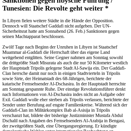
Sanktionen gegen libysche Führung /
Tunesien: Die Revolte geht weiter *
In Libyen fielen weitere Städte in die Hände der Opposition.
Dennoch will Staatschef Gaddafi nicht aufgeben. Der UN-
Sicherheitsrat hatte am Sonnabend (26. Feb.) Sanktionen gegen
seinen Machtapparat beschlossen.
Zwölf Tage nach Beginn der Unruhen in Libyen ist Staatschef
Muammar al-Gaddafi die Herrschaft über das eigene Land
weitgehend entglitten. Seine Gegner nahmen am Sonntag sowohl
die drittgrößte Stadt Misurata als auch die nur 50 Kilometer westlich
der Hauptstadt Tripolis gelegene Stadt Al-Sawija ein. Der Gaddafi-
Clan herrsche damit nur noch in einigen Stadtvierteln in Tripolis
sowie Sirte, der Heimatstadt des 68-Jährigen, berichtete der
katarische Fernsehsender Al-Dschasira. In der Hauptstadt herrschte
am Sonntag gespannte Ruhe. Der einstige Revolutionsführer denkt
nach Informationen von Al-Dschasira indes nicht an Aufgabe oder
Exil. Gaddafi wolle eher sterben als Tripolis verlassen, berichtete der
Sender unter Berufung auf engste Familienkreise. Während sich der
Gaddafi-Clan im Militärkomplex Bab al-Asisija in Tripolis
verschanzt hat, bildete der bisherige Justizminister Mustafa Abdul
Dschalil nach Angaben des Fernsehsenders Al-Arabija in Bengasi,
der zweitgrößten Stadt, eine Übergangsregierung. Er kündigte