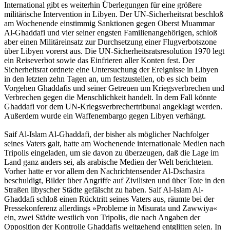
International gibt es weiterhin Überlegungen für eine größere
militärische Intervention in Libyen. Der UN-Sicherheitsrat beschloß
am Wochenende einstimmig Sanktionen gegen Oberst Muammar
Al-Ghaddafi und vier seiner engsten Familienangehörigen, schloß
aber einen Militäreinsatz zur Durchsetzung einer Flugverbotszone
über Libyen vorerst aus. Die UN-Sicherheitsratsresolution 1970 legt
ein Reiseverbot sowie das Einfrieren aller Konten fest. Der
Sicherheitsrat ordnete eine Untersuchung der Ereignisse in Libyen
in den letzten zehn Tagen an, um festzustellen, ob es sich beim
Vorgehen Ghaddafis und seiner Getreuen um Kriegsverbrechen und
Verbrechen gegen die Menschlichkeit handelt. In dem Fall könnte
Ghaddafi vor dem UN-Kriegsverbrechertribunal angeklagt werden.
Außerdem wurde ein Waffenembargo gegen Libyen verhängt.
Saif Al-Islam Al-Ghaddafi, der bisher als möglicher Nachfolger
seines Vaters galt, hatte am Wochenende internationale Medien nach
Tripolis eingeladen, um sie davon zu überzeugen, daß die Lage im
Land ganz anders sei, als arabische Medien der Welt berichteten.
Vorher hatte er vor allem den Nachrichtensender Al-Dschasira
beschuldigt, Bilder über Angriffe auf Zivilisten und über Tote in den
Straßen libyscher Städte gefälscht zu haben. Saif Al-Islam Al-
Ghaddafi schloß einen Rücktritt seines Vaters aus, räumte bei der
Pressekonferenz allerdings »Probleme in Misurata und Zawwiya«
ein, zwei Städte westlich von Tripolis, die nach Angaben der
Opposition der Kontrolle Ghaddafis weitgehend entglitten seien. In