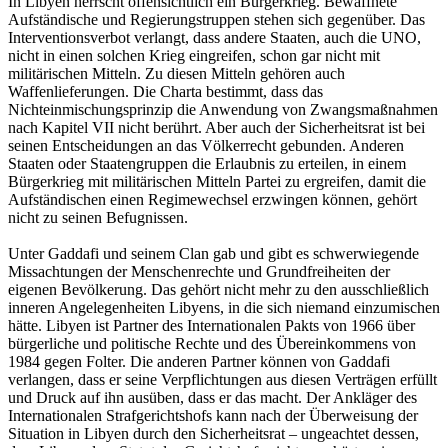
In Libyen herrscht offensichtlich ein Bürgerkrieg. Bewaffnete
Aufständische und Regierungstruppen stehen sich gegenüber. Das
Interventionsverbot verlangt, dass andere Staaten, auch die UNO,
nicht in einen solchen Krieg eingreifen, schon gar nicht mit
militärischen Mitteln. Zu diesen Mitteln gehören auch
Waffenlieferungen. Die Charta bestimmt, dass das
Nichteinmischungsprinzip die Anwendung von Zwangsmaßnahmen
nach Kapitel VII nicht berührt. Aber auch der Sicherheitsrat ist bei
seinen Entscheidungen an das Völkerrecht gebunden. Anderen
Staaten oder Staatengruppen die Erlaubnis zu erteilen, in einem
Bürgerkrieg mit militärischen Mitteln Partei zu ergreifen, damit die
Aufständischen einen Regimewechsel erzwingen können, gehört
nicht zu seinen Befugnissen.
Unter Gaddafi und seinem Clan gab und gibt es schwerwiegende
Missachtungen der Menschenrechte und Grundfreiheiten der
eigenen Bevölkerung. Das gehört nicht mehr zu den ausschließlich
inneren Angelegenheiten Libyens, in die sich niemand einzumischen
hätte. Libyen ist Partner des Internationalen Pakts von 1966 über
bürgerliche und politische Rechte und des Übereinkommens von
1984 gegen Folter. Die anderen Partner können von Gaddafi
verlangen, dass er seine Verpflichtungen aus diesen Verträgen erfüllt
und Druck auf ihn ausüben, dass er das macht. Der Ankläger des
Internationalen Strafgerichtshofs kann nach der Überweisung der
Situation in Libyen durch den Sicherheitsrat – ungeachtet dessen,