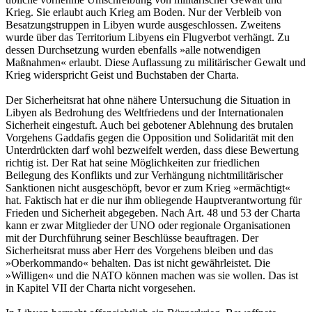
Krieg. Sie erlaubt auch Krieg am Boden. Nur der Verbleib von
Besatzungstruppen in Libyen wurde ausgeschlossen. Zweitens
wurde über das Territorium Libyens ein Flugverbot verhängt. Zu
dessen Durchsetzung wurden ebenfalls »alle notwendigen
Maßnahmen« erlaubt. Diese Auflassung zu militärischer Gewalt und
Krieg widerspricht Geist und Buchstaben der Charta.
Der Sicherheitsrat hat ohne nähere Untersuchung die Situation in
Libyen als Bedrohung des Weltfriedens und der Internationalen
Sicherheit eingestuft. Auch bei gebotener Ablehnung des brutalen
Vorgehens Gaddafis gegen die Opposition und Solidarität mit den
Unterdrückten darf wohl bezweifelt werden, dass diese Bewertung
richtig ist. Der Rat hat seine Möglichkeiten zur friedlichen
Beilegung des Konflikts und zur Verhängung nichtmilitärischer
Sanktionen nicht ausgeschöpft, bevor er zum Krieg »ermächtigt«
hat. Faktisch hat er die nur ihm obliegende Hauptverantwortung für
Frieden und Sicherheit abgegeben. Nach Art. 48 und 53 der Charta
kann er zwar Mitglieder der UNO oder regionale Organisationen
mit der Durchführung seiner Beschlüsse beauftragen. Der
Sicherheitsrat muss aber Herr des Vorgehens bleiben und das
»Oberkommando« behalten. Das ist nicht gewährleistet. Die
»Willigen« und die NATO können machen was sie wollen. Das ist
in Kapitel VII der Charta nicht vorgesehen.