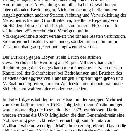
Androhung oder Anwendung von militärischer Gewalt in den
internationalen Beziehungen, Nichteinmischung in die inneren
Angelegenheiten anderer Staaten, Achtung und Verwirklichung der
Menschenrechte und Grundfreiheiten, friedliche Regelung von
Streitfällen. Diese Grundprinzipien sind in der UNO-Charta, in
zahlreichen völkerrechtlichen Verträgen und im
Völkergewohnheitsrecht verankert und für alle Staaten verbindlich.
Sie dürfen nicht isoliert voneinander, sondern müssen in ihrem
Zusammenhang ausgelegt und angewendet werden.
Der Luftkrieg gegen Libyen ist ein Bruch des strikten
Gewaltverbots. Die Berufung auf Kapitel VII der Charta zur
Rechtfertigung des Krieges kann nicht überzeugen. Nach diesem
Kapitel soll der Sicherheitsrat bei Bedrohungen und Brüchen des
Friedens oder aggressiven Handlungen Empfehlungen geben und
Maßnahmen ergreifen, um den Weltfrieden und die internationale
Sicherheit zu wahren oder wiederherzustellen.
Im Falle Libyens hat der Sicherheitsrat mit der knappen Mehrheit
von zehn Ja-Stimmen der 15 Ratsmitglieder (neun Zustimmungen
waren notwendig) die Resolution Nr. 1973 beschlossen. Darin
werden erstens die UNO-Mitglieder, die dem Generalsekretär eine
Notifizierung geschickt haben, ermächtigt, zum Schutz von
Zivilisten »alle notwendigen Maßnahmen zu ergreifen«. Das ist die
übliche vornehme Umschreibung von militärischer Gewalt und