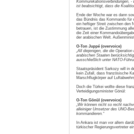
Kommunikationsverbindungen, - we
ist beabsichtigt, dass die Koalit
Ende der Woche war es dann sowe
das Bündnis das Kommando für d
ein heftiger Streit zwischen den
betrauen, ist die Zustimmung alle
die Zeit einer Kommandoübergabe 
der arabischen Welt. Außenminis
O-Ton Juppé (overvoice)
„All diejenigen, die die Operati
arabischen Staaten berücksichtige
ausschließlich unter NATO-Führun
Staatspräsident Sarkozy will in 
kein Zufall, dass französische K
Marschflugkörper auf Luftabwehrs
Doch die Türkei wollte diese fra
Verteidigungsminister Gönül:
O-Ton Gönül (overvoice)
„Wir können nicht so recht nachv
alleiniger Umsetzer des UNO-Besc
kommandieren.“
In Ankara ist man vor allem darü
türkischer Regierungsvertreter ei