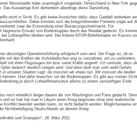
ster Westerwelle habe ursprünglich vorgehabt, Deutschland in New York geg
. Das Auswärtige Amt dementiert allerdings diese Darstellung.
riffe nicht in Sicht. Es gibt keine Anzeichen dafür, dass Gaddafi einlenken wir
 auszuschließen. Dabei könnten sich die kriegsführenden Parteien sogar auf d
verbietet zwar die Entsendung einer Besatzungsstreitmacht. Für
tlich begrenzte Einsatz von Bodentruppen durch das Mandat gedeckt. Es könnt
t bei Luftangriffen bleiben wird. Der frühere KFOR-Befehlshaber im Kosovo un
einhard:
ner derzeitigen Operationsführung erfolgreich sein wird. Die Frage ist, ob es
äfte mit den Kräften der Aufständischen eng zu verzahnen, um zu verhindern,
aft mit ihren Flugzeugen ihn bzw. seine Kräfte angreift. Ich vermute, dass di
en Opfer dadurch deutlich steigen wird. Und dann läuft man sehr wohl Gefahr,
h in unseren Staaten sagt, da müssten wir etwas tun. Wir müssen die beiden
 trennen. Und dafür brauchen sie die Bodentruppen. Es gibt aus meiner Sich
Bodenkrieg je durch Luftwaffeneinsätze alleine zu einem vernünftigen Ende
 also noch erheblich länger dauern als von Washington und Paris gedacht. Den
an und im Irak hat man in Libyen einen Krieg begonnen ohne eine realistische
che Konflikt beendet werden kann, ist nicht bedacht worden. Möglicherweise ei
die Nichtbeteiligung Deutschlands an diesem Krieg.
itkräfte und Strategien", 26. März 2011