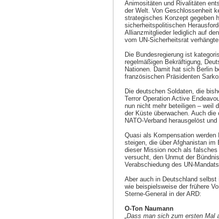
Animositäten und Rivalitäten ent
der Welt. Von Geschlossenheit ke
strategisches Konzept gegeben hat
sicherheitspolitischen Herausfor
Allianzmitglieder lediglich auf 
vom UN-Sicherheitsrat verhängte
Die Bundesregierung ist kategori
regelmäßigen Bekräftigung, Deuts
Nationen. Damit hat sich Berlin b
französischen Präsidenten Sarko
Die deutschen Soldaten, die bi
Terror Operation Active Endeavour
nun nicht mehr beteiligen – weil
der Küste überwachen. Auch die 
NATO-Verband herausgelöst und 
Quasi als Kompensation werden
steigen, die über Afghanistan im
dieser Mission noch als falsches 
versucht, den Unmut der Bündnisp
Verabschiedung des UN-Mandats u
Aber auch in Deutschland selbst 
wie beispielsweise der frühere 
Sterne-General in der ARD:
O-Ton Naumann
„Dass man sich zum ersten Mal al