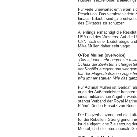
Hussein setzte Obama allerdings 
Für viele unerwartet enthielten 
Resolution. Das verabschiedete M
hinaus. Erlaubt sind „alle notwe
des Diktators zu schützen.
Allerdings ermächtigt die Resolut
USA und des Westens. Auf die UN
CNN nach einer Exitstrategie un
Mike Mullen daher sehr vage:
O-Ton Mullen (overvoice)
„Das ist eine sehr begrenzte mili
Schutz der Zivilisten sichergeste
der Konflikt ausgeht und wer gew
hat der Flugverbotszone zugestimm
wird immer stärker. Wie das ganze
Für Admiral Mullen ist Gaddafi als
auch der Außenminister konnten si
eines militärischen Angriffs we
starker Verband der Royal Marines
Pläne“ für den Einsatz von Boden
Die Flugverbotszone und die Luft
für die Rebellen. Streng genomme
ist die eigentliche Zielsetzung 
Merkel, darf die internationale Ge