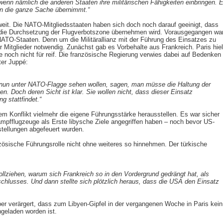
nn nämlich die anderen Staaten ihre militärischen Fähigkeiten einbringen. 
ion die ganze Sache übernimmt.“
it. Die NATO-Mitgliedsstaaten haben sich doch noch darauf geeinigt, dass
ie Durchsetzung der Flugverbotszone übernehmen wird. Vorausgegangen wa
 NATO-Staaten. Denn um die Militärallianz mit der Führung des Einsatzes zu
r Mitglieder notwendig. Zunächst gab es Vorbehalte aus Frankreich. Paris hiel
noch nicht für reif. Die französische Regierung verwies dabei auf Bedenken 
ter Juppé:
on nun unter NATO-Flagge sehen wollen, sagen, man müsse die Haltung der
n. Doch deren Sicht ist klar. Sie wollen nicht, dass dieser Einsatz
g stattfindet.“
dem Konflikt vielmehr die eigene Führungsstärke herausstellen. Es war sicher
ampfflugzeuge als Erste libysche Ziele angegriffen haben – noch bevor US-
tellungen abgefeuert wurden.
nzösische Führungsrolle nicht ohne weiteres so hinnehmen. Der türkische
ollziehen, warum sich Frankreich so in den Vordergrund gedrängt hat, als
hlusses. Und dann stellte sich plötzlich heraus, dass die USA den Einsatz
ber verärgert, dass zum Libyen-Gipfel in der vergangenen Woche in Paris kein
ngeladen worden ist.