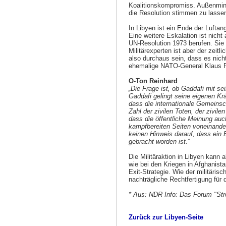
Koalitionskompromiss. Außenmini
die Resolution stimmen zu lassen
In Libyen ist ein Ende der Luftang
Eine weitere Eskalation ist nicht
UN-Resolution 1973 berufen. Sie 
Militärexperten ist aber der zei
also durchaus sein, dass es nich
ehemalige NATO-General Klaus R
O-Ton Reinhard
„Die Frage ist, ob Gaddafi mit sei
Gaddafi gelingt seine eigenen Kr
dass die internationale Gemeinsch
Zahl der zivilen Toten, der zivil
dass die öffentliche Meinung auc
kampfbereiten Seiten voneinander
keinen Hinweis darauf, dass ein 
gebracht worden ist.“
Die Militäraktion in Libyen kann
wie bei den Kriegen in Afghanist
Exit-Strategie. Wie der militäris
nachträgliche Rechtfertigung für 
* Aus: NDR Info: Das Forum "Stre
Zurück zur Libyen-Seite