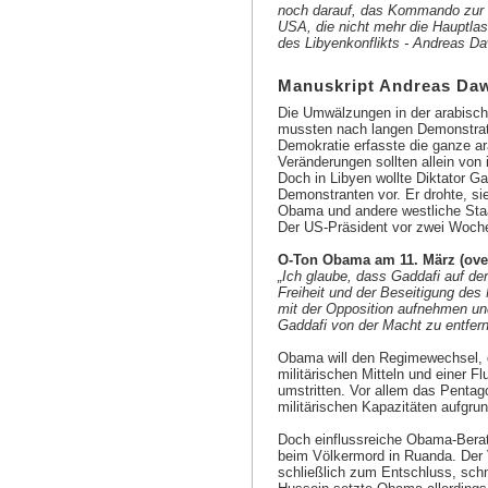
noch darauf, das Kommando zur D
USA, die nicht mehr die Hauptla
des Libyenkonflikts - Andreas Da
Manuskript Andreas Daw
Die Umwälzungen in der arabisch
mussten nach langen Demonstrat
Demokratie erfasste die ganze a
Veränderungen sollten allein von
Doch in Libyen wollte Diktator G
Demonstranten vor. Er drohte, sie
Obama und andere westliche Staat
Der US-Präsident vor zwei Woch
O-Ton Obama am 11. März (ove
„Ich glaube, dass Gaddafi auf de
Freiheit und der Beseitigung des
mit der Opposition aufnehmen und
Gaddafi von der Macht zu entfern
Obama will den Regimewechsel, 
militärischen Mitteln und einer F
umstritten. Vor allem das Pentag
militärischen Kapazitäten aufgrun
Doch einflussreiche Obama-Berate
beim Völkermord in Ruanda. Der 
schließlich zum Entschluss, sch