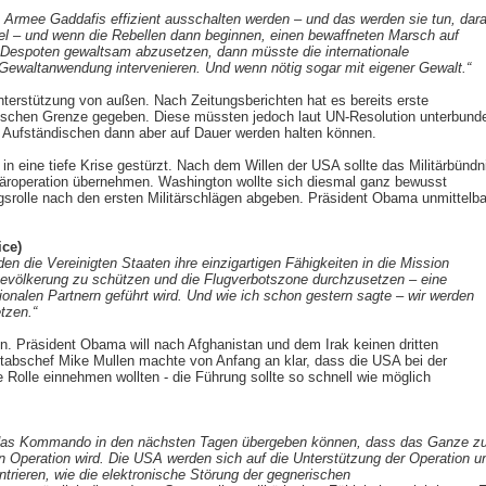
e Armee Gaddafis effizient ausschalten werden – und das werden sie tun, dar
fel – und wenn die Rebellen dann beginnen, einen bewaffneten Marsch auf
 Despoten gewaltsam abzusetzen, dann müsste die internationale
ewaltanwendung intervenieren. Und wenn nötig sogar mit eigener Gewalt.“
terstützung von außen. Nach Zeitungsberichten hat es bereits erste
tischen Grenze gegeben. Diese müssten jedoch laut UN-Resolution unterbund
ie Aufständischen dann aber auf Dauer werden halten können.
in eine tiefe Krise gestürzt. Nach dem Willen der USA sollte das Militärbündn
itäroperation übernehmen. Washington wollte sich diesmal ganz bewusst
srolle nach den ersten Militärschlägen abgeben. Präsident Obama unmittelba
ce)
n die Vereinigten Staaten ihre einzigartigen Fähigkeiten in die Mission
lbevölkerung zu schützen und die Flugverbotszone durchzusetzen – eine
ionalen Partnern geführt wird. Und wie ich schon gestern sagte – wir werden
tzen.“
. Präsident Obama will nach Afghanistan und dem Irak keinen dritten
tabschef Mike Mullen machte von Anfang an klar, dass die USA bei der
 Rolle einnehmen wollten - die Führung sollte so schnell wie möglich
 das Kommando in den nächsten Tagen übergeben können, dass das Ganze z
ten Operation wird. Die USA werden sich auf die Unterstützung der Operation u
trieren, wie die elektronische Störung der gegnerischen