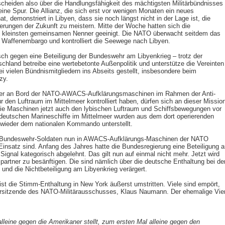
scheiden also über die Handlungsfähigkeit des mächtigsten Militärbündnisses
ine Spur. Die Allianz, die sich erst vor wenigen Monaten ein neues
, demonstriert in Libyen, dass sie noch längst nicht in der Lage ist, die
derungen der Zukunft zu meistern. Mitte der Woche hatten sich die
den kleinsten gemeinsamen Nenner geeinigt. Die NATO überwacht seitdem das
 Waffenembargo und kontrolliert die Seewege nach Libyen.
sch gegen eine Beteiligung der Bundeswehr am Libyenkrieg – trotz der
chland betreibe eine wertebetonte Außenpolitik und unterstütze die Vereinten
ei vielen Bündnismitgliedern ins Abseits gestellt, insbesondere beim
zy.
sher an Bord der NATO-AWACS-Aufklärungsmaschinen im Rahmen der Anti-
 den Luftraum im Mittelmeer kontrolliert haben, dürfen sich an dieser Missio
 die Maschinen jetzt auch den lybischen Luftraum und Schiffsbewegungen vor
deutschen Marineschiffe im Mittelmeer wurden aus dem dort operierenden
wieder dem nationalen Kommando unterstellt.
 Bundeswehr-Soldaten nun in AWACS-Aufklärungs-Maschinen der NATO
 Einsatz sind. Anfang des Jahres hatte die Bundesregierung eine Beteiligung a
Signal kategorisch abgelehnt. Das gilt nun auf einmal nicht mehr. Jetzt wird
artner zu besänftigen. Die sind nämlich über die deutsche Enthaltung bei de
nd die Nichtbeteiligung am Libyenkrieg verärgert.
ist die Stimm-Enthaltung in New York äußerst umstritten. Viele sind empört,
Vorsitzende des NATO-Militärausschusses, Klaus Naumann. Der ehemalige Vier
leine gegen die Amerikaner stellt, zum ersten Mal alleine gegen den