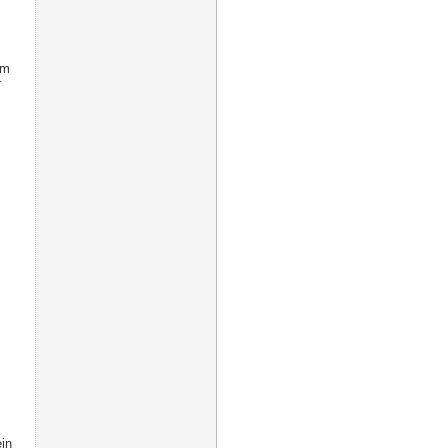
im
r
in