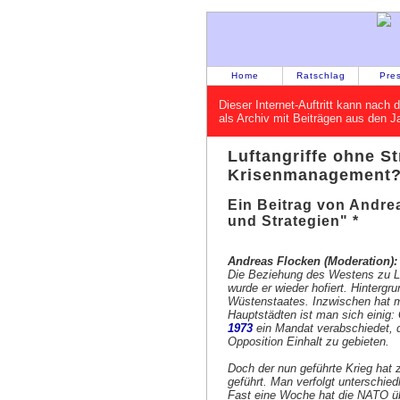
Home
Ratschlag
Pre
Dieser Internet-Auftritt kann nac
als Archiv mit Beiträgen aus den 
Luftangriffe ohne St
Krisenmanagement
Ein Beitrag von Andre
und Strategien" *
Andreas Flocken (Moderation):
Die Beziehung des Westens zu Li
wurde er wieder hofiert. Hintergr
Wüstenstaates. Inzwischen hat m
Hauptstädten ist man sich einig:
1973
ein Mandat verabschiedet, d
Opposition Einhalt zu gebieten.
Doch der nun geführte Krieg hat 
geführt. Man verfolgt unterschied
Fast eine Woche hat die NATO übe