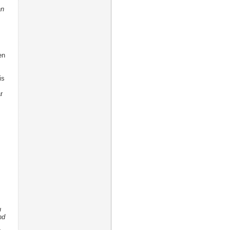
an
en
is
r
u
nd