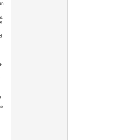
en
d.
ie
e
d
e
t
n
ne