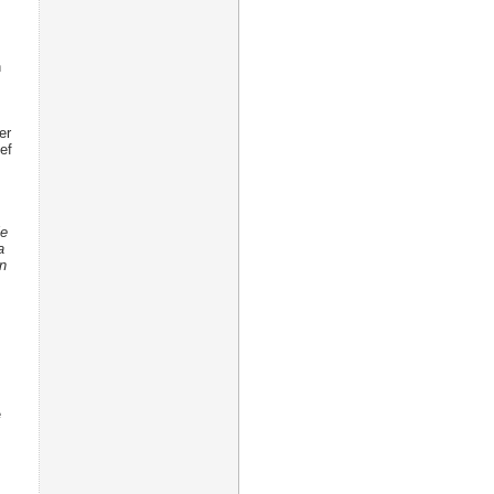
n
er
ef
ie
a
n
e
s