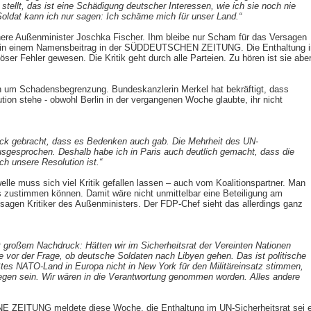
stellt, das ist eine Schädigung deutscher Interessen, wie ich sie noch nie
Soldat kann ich nur sagen: Ich schäme mich für unser Land.“
ühere Außenminister Joschka Fischer. Ihm bleibe nur Scham für das Versagen
er in einem Namensbeitrag in der SÜDDEUTSCHEN ZEITUNG. Die Enthaltung 
öser Fehler gewesen. Die Kritik geht durch alle Parteien. Zu hören ist sie abe
 um Schadensbegrenzung. Bundeskanzlerin Merkel hat bekräftigt, dass
tion stehe - obwohl Berlin in der vergangenen Woche glaubte, ihr nicht
ck gebracht, dass es Bedenken auch gab. Die Mehrheit des UN-
ausgesprochen. Deshalb habe ich in Paris auch deutlich gemacht, dass die
ch unsere Resolution ist.“
lle muss sich viel Kritik gefallen lassen – auch vom Koalitionspartner. Man
s zustimmen können. Damit wäre nicht unmittelbar eine Beteiligung am
sagen Kritiker des Außenministers. Der FDP-Chef sieht das allerdings ganz
 großem Nachdruck: Hätten wir im Sicherheitsrat der Vereinten Nationen
 vor der Frage, ob deutsche Soldaten nach Libyen gehen. Das ist politische
tes NATO-Land in Europa nicht in New York für den Militäreinsatz stimmen,
egen sein. Wir wären in die Verantwortung genommen worden. Alles andere
ITUNG meldete diese Woche, die Enthaltung im UN-Sicherheitsrat sei e