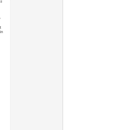
Es
r
t
in