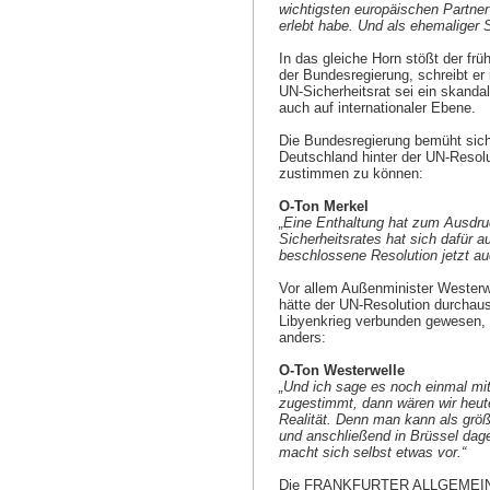
wichtigsten europäischen Partner 
erlebt habe. Und als ehemaliger 
In das gleiche Horn stößt der fr
der Bundesregierung, schreibt 
UN-Sicherheitsrat sei ein skandal
auch auf internationaler Ebene.
Die Bundesregierung bemüht sich
Deutschland hinter der UN-Resolu
zustimmen zu können:
O-Ton Merkel
„Eine Enthaltung hat zum Ausdru
Sicherheitsrates hat sich dafür 
beschlossene Resolution jetzt au
Vor allem Außenminister Westerwe
hätte der UN-Resolution durchau
Libyenkrieg verbunden gewesen, 
anders:
O-Ton Westerwelle
„Und ich sage es noch einmal mit
zugestimmt, dann wären wir heute
Realität. Denn man kann als größ
und anschließend in Brüssel dag
macht sich selbst etwas vor.“
Die FRANKFURTER ALLGEMEINE ZE