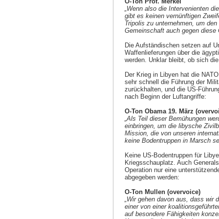
O-Ton Prof. Merkel
„Wenn also die Intervenienten di
gibt es keinen vernünftigen Zwei
Tripolis zu unternehmen, um den
Gemeinschaft auch gegen diese G
Die Aufständischen setzen auf Un
Waffenlieferungen über die ägyp
werden. Unklar bleibt, ob sich d
Der Krieg in Libyen hat die NATO 
sehr schnell die Führung der Mil
zurückhalten, und die US-Führung
nach Beginn der Luftangriffe:
O-Ton Obama 19. März (overvoi
„Als Teil dieser Bemühungen werde
einbringen, um die libysche Zivi
Mission, die von unseren internat
keine Bodentruppen in Marsch se
Keine US-Bodentruppen für Libyen
Kriegsschauplatz. Auch Generals
Operation nur eine unterstützende
abgegeben werden:
O-Ton Mullen (overvoice)
„Wir gehen davon aus, dass wir
einer von einer koalitionsgeführ
auf besondere Fähigkeiten konzen