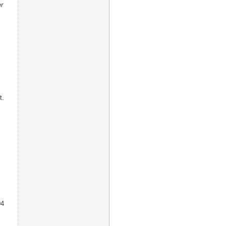
r
t.
94