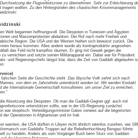
urchsetzung der Flugverbotszone zu übernehmen. Sehr zur Erleichterung de
st tragen wollten. Zu den Hintergründen des chaotischen Krisenmanagements
widzinski:
idzinski
en Welt begannen hoffnungsvoll. Die Despoten in Tunesien und Ägypten
ionen und Massenprotesten abdanken. Der Ruf nach mehr Freiheit und
rabische Region. Die USA und der Westen hielten sich bewusst zurück. Die
 innen heraus kommen. Alles andere wurde als kontraproduktiv angesehen.
addafi das Feld nicht kampflos räumen. Er ging mit Gewalt gegen die
 zu vernichten und setzte seinen Militärapparat ein. Dabei war für Präsident
s- und Regierungschefs längst klar, dass die Zeit von Gaddafi abgelaufen is
en:
rvoice)
r falschen Seite der Geschichte steht. Das libysche Volk sehnt sich nach
 Mannes, von dem es Jahrzehnte unterdrückt worden ist. Wir werden Kontakt
 die Internationale Gemeinschaft konsultieren, um unser Ziel zu erreichen,
en.“
die Absetzung des Despoten. Ob man die Gaddafi-Gegner ggf. auch mit
lugverbotszone unterstützen sollte, war in der US-Regierung zunächst
on war skeptisch. Verteidigungsminister Gates verwies auf die begrenzten
d der Operationen in Afghanistan und im Irak.
r warnten, die USA dürften in Libyen nicht ähnlich tatenlos zusehen, wie 19
Vormarsch von Gaddafis Truppen auf die Rebellenhochburg Bengasi führte
nell zu handeln. Anders als sein Vorgänger Bush beim Sturz von Saddam