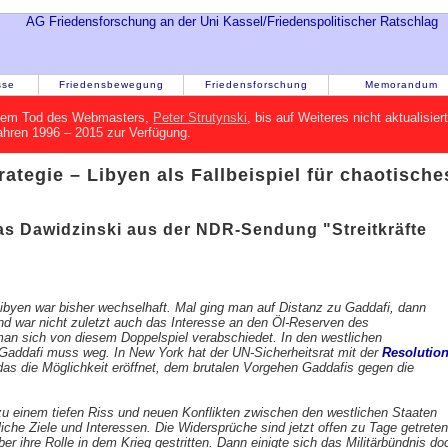
sse
Friedensbewegung
Friedensforschung
Memorandum
h dem Tod des Webmasters,
Peter Strutynski
, bis auf Weiteres nicht aktualisie
Jahren 1996 – 2015 zur Verfügung.
rategie – Libyen als Fallbeispiel für chaotische
?
as Dawidzinski aus der NDR-Sendung "Streitkräfte
byen war bisher wechselhaft. Mal ging man auf Distanz zu Gaddafi, dann
und war nicht zuletzt auch das Interesse an den Öl-Reserven des
an sich von diesem Doppelspiel verabschiedet. In den westlichen
 Gaddafi muss weg. In New York hat der UN-Sicherheitsrat mit der
Resolutio
as die Möglichkeit eröffnet, dem brutalen Vorgehen Gaddafis gegen die
zu einem tiefen Riss und neuen Konflikten zwischen den westlichen Staaten
liche Ziele und Interessen. Die Widersprüche sind jetzt offen zu Tage getreten
r ihre Rolle in dem Krieg gestritten. Dann einigte sich das Militärbündnis do