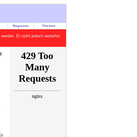
Regionen
Themen
rt werden. Er steht jedoch weiterhin
s
n
.
ch