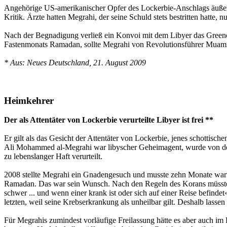
Angehörige US-amerikanischer Opfer des Lockerbie-Anschlags äußerte
Kritik. Ärzte hatten Megrahi, der seine Schuld stets bestritten hatte,
Nach der Begnadigung verließ ein Konvoi mit dem Libyer das Greeno
Fastenmonats Ramadan, sollte Megrahi von Revolutionsführer Muam
* Aus: Neues Deutschland, 21. August 2009
Heimkehrer
Der als Attentäter von Lockerbie verurteilte Libyer ist frei **
Er gilt als das Gesicht der Attentäter von Lockerbie, jenes schotti
Ali Mohammed al-Megrahi war libyscher Geheimagent, wurde von der 
zu lebenslanger Haft verurteilt.
2008 stellte Megrahi ein Gnadengesuch und musste zehn Monate warten
Ramadan. Das war sein Wunsch. Nach den Regeln des Korans müsste Me
schwer ... und wenn einer krank ist oder sich auf einer Reise befind
letzten, weil seine Krebserkrankung als unheilbar gilt. Deshalb lass
Für Megrahis zumindest vorläufige Freilassung hätte es aber auch im F