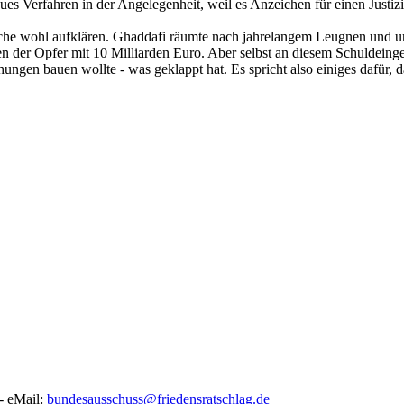
eues Verfahren in der Angelegenheit, weil es Anzeichen für einen Justizi
he wohl aufklären. Ghaddafi räumte nach jahrelangem Leugnen und un
enen der Opfer mit 10 Milliarden Euro. Aber selbst an diesem Schuldei
ngen bauen wollte - was geklappt hat. Es spricht also einiges dafür, 
- eMail:
bundesausschuss@friedensratschlag.de