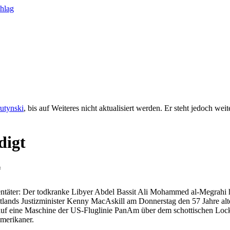
rutynski
, bis auf Weiteres nicht aktualisiert werden. Er steht jedoch we
digt
*
äter: Der todkranke Libyer Abdel Bassit Ali Mohammed al-Megrahi hat
tlands Justizminister Kenny MacAskill am Donnerstag den 57 Jahre alte
uf eine Maschine der US-Fluglinie PanAm über dem schottischen Locker
merikaner.