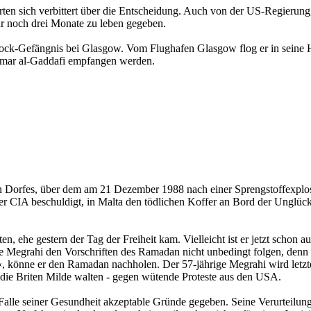
n sich verbittert über die Entscheidung. Auch von der US-Regierung, 
 nur noch drei Monate zu leben gegeben.
ck-Gefängnis bei Glasgow. Vom Flughafen Glasgow flog er in seine He
mar al-Gaddafi empfangen werden.
schen Dorfes, über dem am 21 Dezember 1988 nach einer Sprengstoffexpl
CIA beschuldigt, in Malta den tödlichen Koffer an Bord der Unglück
, ehe gestern der Tag der Freiheit kam. Vielleicht ist er jetzt schon
grahi den Vorschriften des Ramadan nicht unbedingt folgen, denn so s
et«, könne er den Ramadan nachholen. Der 57-jährige Megrahi wird letz
en die Briten Milde walten - gegen wütende Proteste aus den USA.
alle seiner Gesundheit akzeptable Gründe gegeben. Seine Verurteilung be