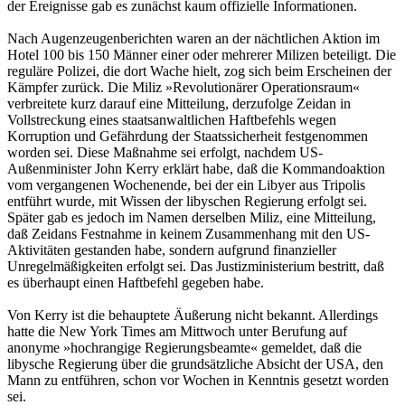
der Ereignisse gab es zunächst kaum offizielle Informationen.
Nach Augenzeugenberichten waren an der nächtlichen Aktion im
Hotel 100 bis 150 Männer einer oder mehrerer Milizen beteiligt. Die
reguläre Polizei, die dort Wache hielt, zog sich beim Erscheinen der
Kämpfer zurück. Die Miliz »Revolutionärer Operationsraum«
verbreitete kurz darauf eine Mitteilung, derzufolge Zeidan in
Vollstreckung eines staatsanwaltlichen Haftbefehls wegen
Korruption und Gefährdung der Staatssicherheit festgenommen
worden sei. Diese Maßnahme sei erfolgt, nachdem US-
Außenminister John Kerry erklärt habe, daß die Kommandoaktion
vom vergangenen Wochenende, bei der ein Libyer aus Tripolis
entführt wurde, mit Wissen der libyschen Regierung erfolgt sei.
Später gab es jedoch im Namen derselben Miliz, eine Mitteilung,
daß Zeidans Festnahme in keinem Zusammenhang mit den US-
Aktivitäten gestanden habe, sondern aufgrund finanzieller
Unregelmäßigkeiten erfolgt sei. Das Justizministerium bestritt, daß
es überhaupt einen Haftbefehl gegeben habe.
Von Kerry ist die behauptete Äußerung nicht bekannt. Allerdings
hatte die New York Times am Mittwoch unter Berufung auf
anonyme »hochrangige Regierungsbeamte« gemeldet, daß die
libysche Regierung über die grundsätzliche Absicht der USA, den
Mann zu entführen, schon vor Wochen in Kenntnis gesetzt worden
sei.