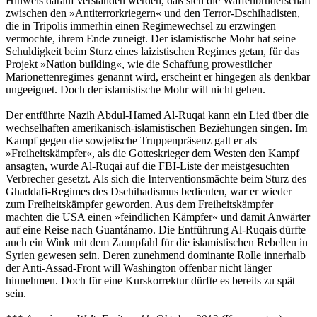
Hinweis darauf verstanden werden, daß sich die Waffenbrüderschaft
zwischen den »Antiterrorkriegern« und den Terror-Dschihadisten,
die in Tripolis immerhin einen Regimewechsel zu erzwingen
vermochte, ihrem Ende zuneigt. Der islamistische Mohr hat seine
Schuldigkeit beim Sturz eines laizistischen Regimes getan, für das
Projekt »Nation building«, wie die Schaffung prowestlicher
Marionettenregimes genannt wird, erscheint er hingegen als denkbar
ungeeignet. Doch der islamistische Mohr will nicht gehen.
Der entführte Nazih Abdul-Hamed Al-Ruqai kann ein Lied über die
wechselhaften amerikanisch-islamistischen Beziehungen singen. Im
Kampf gegen die sowjetische Truppenpräsenz galt er als
»Freiheitskämpfer«, als die Gotteskrieger dem Westen den Kampf
ansagten, wurde Al-Ruqai auf die FBI-Liste der meistgesuchten
Verbrecher gesetzt. Als sich die Interventionsmächte beim Sturz des
Ghaddafi-Regimes des Dschihadismus bedienten, war er wieder
zum Freiheitskämpfer geworden. Aus dem Freiheitskämpfer
machten die USA einen »feindlichen Kämpfer« und damit Anwärter
auf eine Reise nach Guantánamo. Die Entführung Al-Ruqais dürfte
auch ein Wink mit dem Zaunpfahl für die islamistischen Rebellen in
Syrien gewesen sein. Deren zunehmend dominante Rolle innerhalb
der Anti-Assad-Front will Washington offenbar nicht länger
hinnehmen. Doch für eine Kurskorrektur dürfte es bereits zu spät
sein.