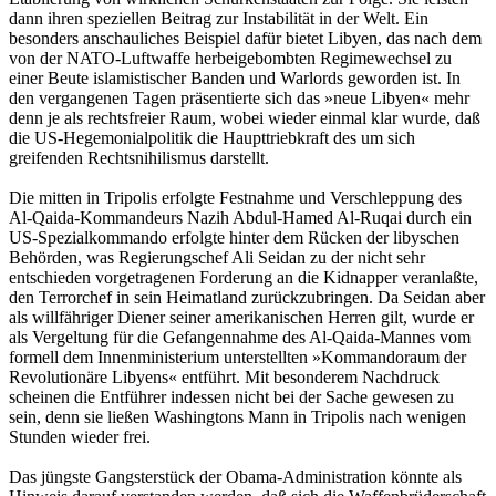
dann ihren speziellen Beitrag zur Instabilität in der Welt. Ein
besonders anschauliches Beispiel dafür bietet Libyen, das nach dem
von der NATO-Luftwaffe herbeigebombten Regimewechsel zu
einer Beute islamistischer Banden und Warlords geworden ist. In
den vergangenen Tagen präsentierte sich das »neue Libyen« mehr
denn je als rechtsfreier Raum, wobei wieder einmal klar wurde, daß
die US-Hegemonialpolitik die Haupttriebkraft des um sich
greifenden Rechtsnihilismus darstellt.
Die mitten in Tripolis erfolgte Festnahme und Verschleppung des
Al-Qaida-Kommandeurs Nazih Abdul-Hamed Al-Ruqai durch ein
US-Spezialkommando erfolgte hinter dem Rücken der libyschen
Behörden, was Regierungschef Ali Seidan zu der nicht sehr
entschieden vorgetragenen Forderung an die Kidnapper veranlaßte,
den Terrorchef in sein Heimatland zurückzubringen. Da Seidan aber
als willfähriger Diener seiner amerikanischen Herren gilt, wurde er
als Vergeltung für die Gefangennahme des Al-Qaida-Mannes vom
formell dem Innenministerium unterstellten »Kommandoraum der
Revolutionäre Libyens« entführt. Mit besonderem Nachdruck
scheinen die Entführer indessen nicht bei der Sache gewesen zu
sein, denn sie ließen Washingtons Mann in Tripolis nach wenigen
Stunden wieder frei.
Das jüngste Gangsterstück der Obama-Administration könnte als