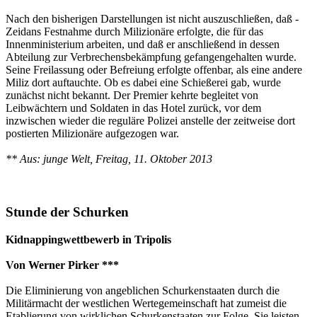
Nach den bisherigen Darstellungen ist nicht auszuschließen, daß ­
Zeidans Festnahme durch Milizionäre erfolgte, die für das
Innenministerium arbeiten, und daß er anschließend in dessen
Abteilung zur Verbrechensbekämpfung gefangengehalten wurde.
Seine Freilassung oder Befreiung erfolgte offenbar, als eine andere
Miliz dort auftauchte. Ob es dabei eine Schießerei gab, wurde
zunächst nicht bekannt. Der Premier kehrte begleitet von
Leibwächtern und Soldaten in das Hotel zurück, vor dem
inzwischen wieder die reguläre Polizei anstelle der zeitweise dort
postierten Milizionäre aufgezogen war.
** Aus: junge Welt, Freitag, 11. Oktober 2013
Stunde der Schurken
Kidnappingwettbewerb in Tripolis
Von Werner Pirker ***
Die Eliminierung von angeblichen Schurkenstaaten durch die
Militärmacht der westlichen Wertegemeinschaft hat zumeist die
Etablierung von wirklichen Schurkenstaaten zur Folge. Sie leisten