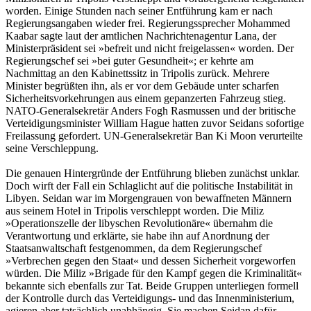
worden. Einige Stunden nach seiner Entführung kam er nach
Regierungsangaben wieder frei. Regierungssprecher Mohammed
Kaabar sagte laut der amtlichen Nachrichtenagentur Lana, der
Ministerpräsident sei »befreit und nicht freigelassen« worden. Der
Regierungschef sei »bei guter Gesundheit«; er kehrte am
Nachmittag an den Kabinettssitz in Tripolis zurück. Mehrere
Minister begrüßten ihn, als er vor dem Gebäude unter scharfen
Sicherheitsvorkehrungen aus einem gepanzerten Fahrzeug stieg.
NATO-Generalsekretär Anders Fogh Rasmussen und der britische
Verteidigungsminister William Hague hatten zuvor Seidans sofortige
Freilassung gefordert. UN-Generalsekretär Ban Ki Moon verurteilte
seine Verschleppung.
Die genauen Hintergründe der Entführung blieben zunächst unklar.
Doch wirft der Fall ein Schlaglicht auf die politische Instabilität in
Libyen. Seidan war im Morgengrauen von bewaffneten Männern
aus seinem Hotel in Tripolis verschleppt worden. Die Miliz
»Operationszelle der libyschen Revolutionäre« übernahm die
Verantwortung und erklärte, sie habe ihn auf Anordnung der
Staatsanwaltschaft festgenommen, da dem Regierungschef
»Verbrechen gegen den Staat« und dessen Sicherheit vorgeworfen
würden. Die Miliz »Brigade für den Kampf gegen die Kriminalität«
bekannte sich ebenfalls zur Tat. Beide Gruppen unterliegen formell
der Kontrolle durch das Verteidigungs- und das Innenministerium,
agieren aber tatsächlich unabhängig. Sie machen Seidan dafür