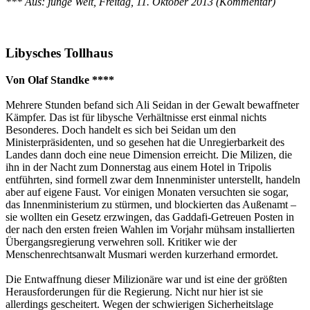
*** Aus: junge Welt, Freitag, 11. Oktober 2013 (Kommentar)
Libysches Tollhaus
Von Olaf Standke ****
Mehrere Stunden befand sich Ali Seidan in der Gewalt bewaffneter
Kämpfer. Das ist für libysche Verhältnisse erst einmal nichts
Besonderes. Doch handelt es sich bei Seidan um den
Ministerpräsidenten, und so gesehen hat die Unregierbarkeit des
Landes dann doch eine neue Dimension erreicht. Die Milizen, die
ihn in der Nacht zum Donnerstag aus einem Hotel in Tripolis
entführten, sind formell zwar dem Innenminister unterstellt, handeln
aber auf eigene Faust. Vor einigen Monaten versuchten sie sogar,
das Innenministerium zu stürmen, und blockierten das Außenamt –
sie wollten ein Gesetz erzwingen, das Gaddafi-Getreuen Posten in
der nach den ersten freien Wahlen im Vorjahr mühsam installierten
Übergangsregierung verwehren soll. Kritiker wie der
Menschenrechtsanwalt Musmari werden kurzerhand ermordet.
Die Entwaffnung dieser Milizionäre war und ist eine der größten
Herausforderungen für die Regierung. Nicht nur hier ist sie
allerdings gescheitert. Wegen der schwierigen Sicherheitslage