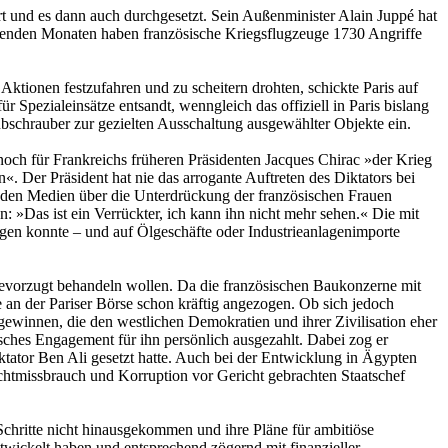
rt und es dann auch durchgesetzt. Sein Außenminister Alain Juppé hat
egenden Monaten haben französische Kriegsflugzeuge 1730 Angriffe
 Aktionen festzufahren und zu scheitern drohten, schickte Paris auf
pezialeinsätze entsandt, wenngleich das offiziell in Paris bislang
bschrauber zur gezielten Ausschaltung ausgewählter Objekte ein.
noch für Frankreichs früheren Präsidenten Jacques Chirac »der Krieg
«. Der Präsident hat nie das arrogante Auftreten des Diktators bei
r den Medien über die Unterdrückung der französischen Frauen
: »Das ist ein Verrückter, ich kann ihn nicht mehr sehen.« Die mit
en konnte – und auf Ölgeschäfte oder Industrieanlagenimporte
bevorzugt behandeln wollen. Da die französischen Baukonzerne mit
an der Pariser Börse schon kräftig angezogen. Ob sich jedoch
ewinnen, die den westlichen Demokratien und ihrer Zivilisation eher
isches Engagement für ihn persönlich ausgezahlt. Dabei zog er
iktator Ben Ali gesetzt hatte. Auch bei der Entwicklung in Ägypten
chtmissbrauch und Korruption vor Gericht gebrachten Staatschef
 Schritte nicht hinausgekommen und ihre Pläne für ambitiöse
twickelt haben und entsprechend zögernd mit finanzieller