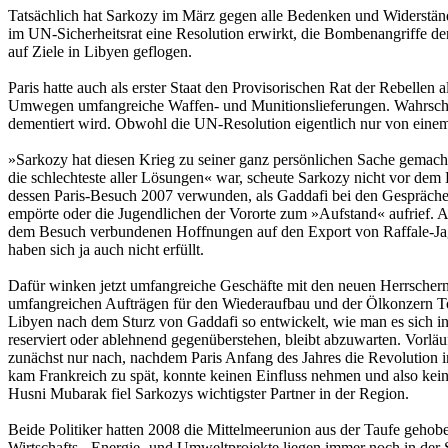
Tatsächlich hat Sarkozy im März gegen alle Bedenken und Widerstände
im UN-Sicherheitsrat eine Resolution erwirkt, die Bombenangriffe 
auf Ziele in Libyen geflogen.
Paris hatte auch als erster Staat den Provisorischen Rat der Rebellen
Umwegen umfangreiche Waffen- und Munitionslieferungen. Wahrscheinli
dementiert wird. Obwohl die UN-Resolution eigentlich nur von einem
»Sarkozy hat diesen Krieg zu seiner ganz persönlichen Sache gemacht
die schlechteste aller Lösungen« war, scheute Sarkozy nicht vor dem E
dessen Paris-Besuch 2007 verwunden, als Gaddafi bei den Gesprächen
empörte oder die Jugendlichen der Vororte zum »Aufstand« aufrief. Am
dem Besuch verbundenen Hoffnungen auf den Export von Raffale-Jagd
haben sich ja auch nicht erfüllt.
Dafür winken jetzt umfangreiche Geschäfte mit den neuen Herrschern
umfangreichen Aufträgen für den Wiederaufbau und der Ölkonzern To
Libyen nach dem Sturz von Gaddafi so entwickelt, wie man es sich in
reserviert oder ablehnend gegenüberstehen, bleibt abzuwarten. Vorläu
zunächst nur nach, nachdem Paris Anfang des Jahres die Revolution in
kam Frankreich zu spät, konnte keinen Einfluss nehmen und also kei
Husni Mubarak fiel Sarkozys wichtigster Partner in der Region.
Beide Politiker hatten 2008 die Mittelmeerunion aus der Taufe gehoben
Wirtschafts-, Energie- und Umweltprojekte liegen immer noch in der S