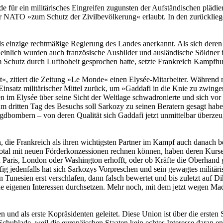
 für ein militärisches Eingreifen zugunsten der Aufständischen plädie
der NATO »zum Schutz der Zivilbevölkerung« erlaubt. In den zurückli
 als einzige rechtmäßige Regierung des Landes anerkannt. Als sich deren
ch wurden auch französische Ausbilder und ausländische Söldner für S
 Schutz durch Lufthoheit gesprochen hatte, setzte Frankreich Kampfhu
«, zitiert die Zeitung »Le Monde« einen Elysée-Mitarbeiter. Während 
insatz militärischer Mittel zurück, um »Gaddafi in die Knie zu zwingen
 im Elysée über seine Sicht der Weltlage schwadronierte und sich vo
 dritten Tag des Besuchs soll Sarkozy zu seinen Beratern gesagt haben
bombern – von deren Qualität sich Gaddafi jetzt unmittelbar überzeug
, die Frankreich als ihren wichtigsten Partner im Kampf auch danach 
tal mit neuen Förderkonzessionen rechnen können, haben deren Kurse 
 Paris, London oder Washington erhofft, oder ob Kräfte die Oberhand g
fig jedenfalls hat sich Sarkozys Vorpreschen und sein gewagtes militär
 Tunesien erst verschlafen, dann falsch bewertet und bis zuletzt auf D
ne eigenen Interessen durchsetzen. Mehr noch, mit dem jetzt wegen Ma
 und als erste Kopräsidenten geleitet. Diese Union ist über die ersten
chublade, weil die europäischen Staaten kein echtes Interesse daran en