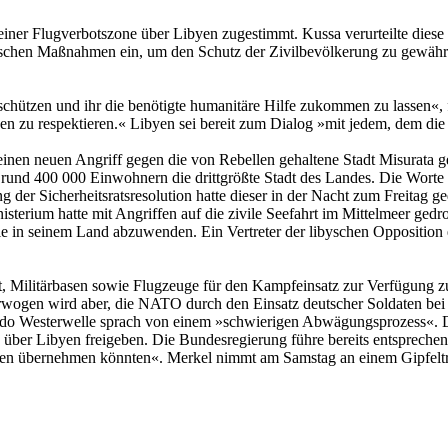
er Flugverbotszone über Libyen zugestimmt. Kussa verurteilte diese
rischen Maßnahmen ein, um den Schutz der Zivilbevölkerung zu gewährl
chützen und ihr die benötigte humanitäre Hilfe zukommen zu lassen«, f
nen zu respektieren.« Libyen sei bereit zum Dialog »mit jedem, dem die te
inen neuen Angriff gegen die von Rebellen gehaltene Stadt Misurata g
 mit rund 400 000 Einwohnern die drittgrößte Stadt des Landes. Die Wo
g der Sicherheitsratsresolution hatte dieser in der Nacht zum Freitag
terium hatte mit Angriffen auf die zivile Seefahrt im Mittelmeer gedr
e in seinem Land abzuwenden. Ein Vertreter der libyschen Opposition e
t, Militärbasen sowie Flugzeuge für den Kampfeinsatz zur Verfügung zu 
. Erwogen wird aber, die NATO durch den Einsatz deutscher Soldaten b
ido Westerwelle sprach von einem »schwierigen Abwägungsprozess«. 
 über Libyen freigeben. Die Bundesregierung führe bereits entspreche
übernehmen könnten«. Merkel nimmt am Samstag an einem Gipfeltreffen