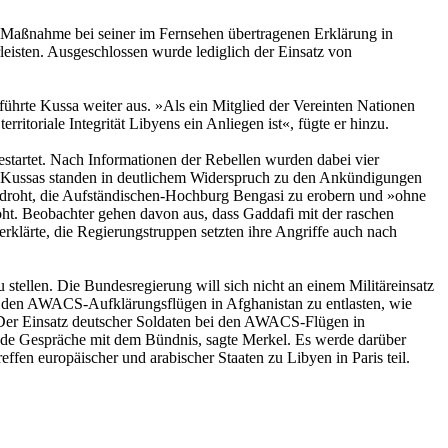
 Maßnahme bei seiner im Fernsehen übertragenen Erklärung in
eisten. Ausgeschlossen wurde lediglich der Einsatz von
ührte Kussa weiter aus. »Als ein Mitglied der Vereinten Nationen
rritoriale Integrität Libyens ein Anliegen ist«, fügte er hinzu.
estartet. Nach Informationen der Rebellen wurden dabei vier
rte Kussas standen in deutlichem Widerspruch zu den Ankündigungen
 gedroht, die Aufständischen-Hochburg Bengasi zu erobern und »ohne
oht. Beobachter gehen davon aus, dass Gaddafi mit der raschen
rklärte, die Regierungstruppen setzten ihre Angriffe auch nach
stellen. Die Bundesregierung will sich nicht an einem Militäreinsatz
ei den AWACS-Aufklärungsflügen in Afghanistan zu entlasten, wie
Der Einsatz deutscher Soldaten bei den AWACS-Flügen in
nde Gespräche mit dem Bündnis, sagte Merkel. Es werde darüber
 europäischer und arabischer Staaten zu Libyen in Paris teil.