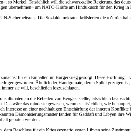
en«, so Merkel. Tatsächlich will die schwarz-gelbe Regierung das deuts
gen übernehmen– um NATO-Kräfte am Hindukusch für den Krieg in 
-Sicherheitsrats. Die Sozialdemokraten kritisierten die »Zurückhaltu
unächst für ein Einhalten im Bürgerkrieg gesorgt: Diese Hoffnung – wen
niedriger geworden. Ähnlich der Handgranate, deren Splint gezogen ist,
mmer sie will, beschließen loszuschlagen.
nsultimaten an die Rebellen von Bengasi stellte, tatsächlich beabsich
n. Das wäre das mindeste gewesen, wenn es tatsächlich, wie behaupte
ch Interesse an einer nachhaltigen Entschärfung der inneren Konflikte 
kannten Dämonisierungsmuster fanden für Gaddafi und Libyen ihre Wi
nhalt geboten werden.
n, dem Beschluss für ein Kriegsszenario gegen Libyen seine Zustimmun