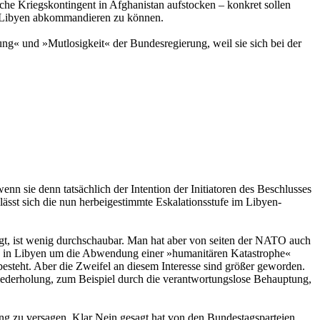
che Kriegskontingent in Afghanistan aufstocken – konkret sollen
Libyen abkommandieren zu können.
ng« und »Mutlosigkeit« der Bundesregierung, weil sie sich bei der
n sie denn tatsächlich der Intention der Initiatoren des Beschlusses
 lässt sich die nun herbeigestimmte Eskalationsstufe im Libyen-
tigt, ist wenig durchschaubar. Man hat aber von seiten der NATO auch
t, in Libyen um die Abwendung einer »humanitären Katastrophe«
besteht. Aber die Zweifel an diesem Interesse sind größer geworden.
ederholung, zum Beispiel durch die verantwortungslose Behauptung,
g zu versagen. Klar Nein gesagt hat von den Bundestagsparteien