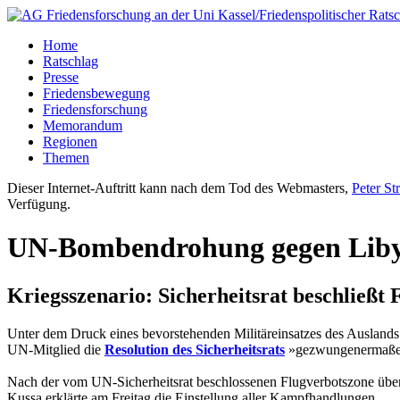
Home
Ratschlag
Presse
Friedensbewegung
Friedensforschung
Memorandum
Regionen
Themen
Dieser Internet-Auftritt kann nach dem Tod des Webmasters,
Peter St
Verfügung.
UN-Bombendrohung gegen Lib
Kriegsszenario: Sicherheitsrat beschließt 
Unter dem Druck eines bevorstehenden Militäreinsatzes des Auslands
UN-Mitglied die
Resolution des Sicherheitsrats
»gezwungenermaßen« 
Nach der vom UN-Sicherheitsrat beschlossenen Flugverbotszone über 
Kussa erklärte am Freitag die Einstellung aller Kampfhandlungen.