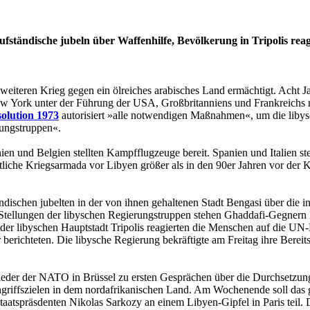
fständische jubeln über Waffenhilfe, Bevölkerung in Tripolis reag
 weiteren Krieg gegen ein ölreiches arabisches Land ermächtigt. Acht
w York unter der Führung der USA, Großbritanniens und Frankreichs me
olution 1973
autorisiert »alle notwendigen Maßnahmen«, um die liby
zungstruppen«.
en und Belgien stellten Kampfflugzeuge bereit. Spanien und Italien st
tliche Kriegsarmada vor ­Libyen größer als in den 90er Jahren vor der 
schen jubelten in der von ihnen gehaltenen Stadt Bengasi über die in
ellungen der libyschen Regierungstruppen stehen Ghaddafi-Gegnern la
der libyschen Hauptstadt Tripolis reagierten die Menschen auf die UN
erichteten. Die libysche Regierung bekräftigte am Freitag ihre Bereit
eder der NATO in Brüssel zu ersten Gesprächen über die Durchsetzung
Angriffszielen in dem nordafrikanischen Land. Am Wochenende soll da
atspräsdenten Nikolas Sarkozy an einem Libyen-Gipfel in Paris teil. 