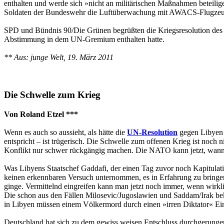
enthalten und werde sich »nicht an militärischen Maßnahmen beteilig
Soldaten der Bundeswehr die Luftüberwachung mit AWACS-Flugzeu
SPD und Bündnis 90/Die Grünen begrüßten die Kriegsresolution des UN
Abstimmung in dem UN-Gremium enthalten hatte.
** Aus: junge Welt, 19. März 2011
Die Schwelle zum Krieg
Von Roland Etzel ***
Wenn es auch so aussieht, als hätte die
UN-Resolution
gegen Libyen z
entspricht – ist trügerisch. Die Schwelle zum offenen Krieg ist noch 
Konflikt nur schwer rückgängig machen. Die NATO kann jetzt, wann i
Was Libyens Staatschef Gaddafi, der einen Tag zuvor noch Kapitulatio
keinen erkennbaren Versuch unternommen, es in Erfahrung zu bringe
ginge. Vermittelnd eingreifen kann man jetzt noch immer, wenn wirkli
Die schon aus den Fällen Milosevic/Jugoslawien und Saddam/Irak be
in Libyen müssen einem Völkermord durch einen »irren Diktator« Ei
Deutschland hat sich zu dem gewiss weisen Entschluss durchgerunge