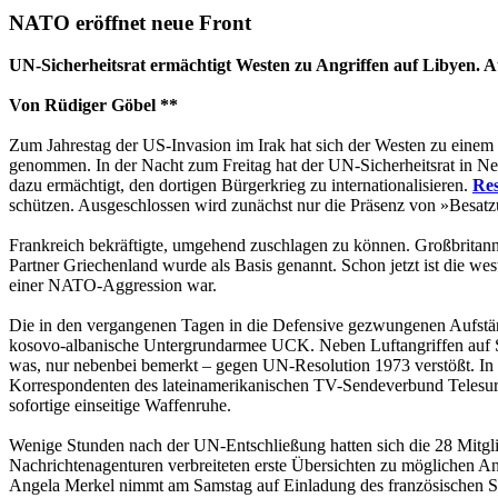
NATO eröffnet neue Front
UN-Sicherheitsrat ermächtigt Westen zu Angriffen auf Libyen. Au
Von Rüdiger Göbel **
Zum Jahrestag der US-Invasion im Irak hat sich der Westen zu einem
genommen. In der Nacht zum Freitag hat der UN-Sicherheitsrat in Ne
dazu ermächtigt, den dortigen Bürgerkrieg zu internationalisieren.
Res
schützen. Ausgeschlossen wird zunächst nur die Präsenz von »Besat
Frankreich bekräftigte, umgehend zuschlagen zu können. Großbritanni
Partner Griechenland wurde als Basis genannt. Schon jetzt ist die wes
einer NATO-Aggression war.
Die in den vergangenen Tagen in die Defensive gezwungenen Aufständi
kosovo-albanische Untergrundarmee UCK. Neben Luftangriffen auf St
was, nur nebenbei bemerkt – gegen UN-Resolution 1973 verstößt. In 
Korrespondenten des lateinamerikanischen TV-Sendeverbund Telesur b
sofortige einseitige Waffenruhe.
Wenige Stunden nach der UN-Entschließung hatten sich die 28 Mitgli
Nachrichtenagenturen verbreiteten erste Übersichten zu möglichen 
Angela Merkel nimmt am Samstag auf Einladung des französischen Sta