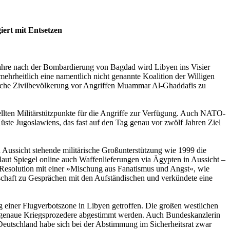
iert mit Entsetzen
 Jahre nach der Bombardierung von Bagdad wird Libyen ins Visier
hrheitlich eine namentlich nicht genannte Koalition der Willigen
sche Zivilbevölkerung vor Angriffen Muammar Al-Ghaddafis zu
ellten Militärstützpunkte für die Angriffe zur Verfügung. Auch NATO-
Küste Jugoslawiens, das fast auf den Tag genau vor zwölf Jahren Ziel
 Aussicht stehende militärische Großunterstützung wie 1999 die
ut Spiegel online auch Waffenlieferungen via Ägypten in Aussicht –
-Resolution mit einer »Mischung aus Fanatismus und Angst«, wie
schaft zu Gesprächen mit den Aufständischen und verkündete eine
 einer Flugverbotszone in Libyen getroffen. Die großen westlichen
s genaue Kriegsprozedere abgestimmt werden. Auch Bundeskanzlerin
Deutschland habe sich bei der Abstimmung im Sicherheitsrat zwar