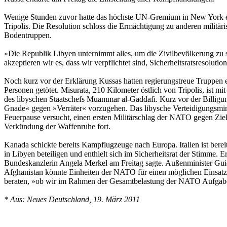
Wenige Stunden zuvor hatte das höchste UN-Gremium in New York ein
Tripolis. Die Resolution schloss die Ermächtigung zu anderen militä
Bodentruppen.
»Die Republik Libyen unternimmt alles, um die Zivilbevölkerung zu s
akzeptieren wir es, dass wir verpflichtet sind, Sicherheitsratsresolutio
Noch kurz vor der Erklärung Kussas hatten regierungstreue Truppen e
Personen getötet. Misurata, 210 Kilometer östlich von Tripolis, ist
des libyschen Staatschefs Muammar al-Gaddafi. Kurz vor der Billigun
Gnade« gegen »Verräter« vorzugehen. Das libysche Verteidigungsminis
Feuerpause versucht, einen ersten Militärschlag der NATO gegen Ziel
Verkündung der Waffenruhe fort.
Kanada schickte bereits Kampflugzeuge nach Europa. Italien ist berei
in Libyen beteiligen und enthielt sich im Sicherheitsrat der Stimme
Bundeskanzlerin Angela Merkel am Freitag sagte. Außenminister Gu
Afghanistan könnte Einheiten der NATO für einen möglichen Einsatz
beraten, »ob wir im Rahmen der Gesamtbelastung der NATO Aufgaben 
* Aus: Neues Deutschland, 19. März 2011