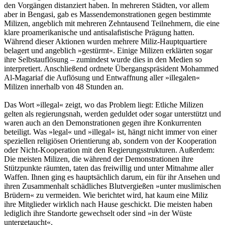
den Vorgängen distanziert haben. In mehreren Städten, vor allem
aber in Bengasi, gab es Massendemonstrationen gegen bestimmte
Milizen, angeblich mit mehreren Zehntausend Teilnehmern, die eine
klare proamerikanische und antisalafistische Prägung hatten.
Während dieser Aktionen wurden mehrere Miliz-Hauptquartiere
belagert und angeblich »gestürmt«. Einige Milizen erklärten sogar
ihre Selbstauflösung – zumindest wurde dies in den Medien so
interpretiert. Anschließend ordnete Übergangspräsident Mohammed
Al-Magariaf die Auflösung und Entwaffnung aller »illegalen«
Milizen innerhalb von 48 Stunden an.
Das Wort »illegal« zeigt, wo das Problem liegt: Etliche Milizen
gelten als regierungsnah, werden geduldet oder sogar unterstützt und
waren auch an den Demonstrationen gegen ihre Konkurrenten
beteiligt. Was »legal« und »illegal« ist, hängt nicht immer von einer
speziellen religiösen Orientierung ab, sondern von der Kooperation
oder Nicht-Kooperation mit den Regierungsstrukturen. Außerdem:
Die meisten Milizen, die während der Demonstrationen ihre
Stützpunkte räumten, taten das freiwillig und unter Mitnahme aller
Waffen. Ihnen ging es hauptsächlich darum, ein für ihr Ansehen und
ihren Zusammenhalt schädliches Blutvergießen »unter muslimischen
Brüdern« zu vermeiden. Wie berichtet wird, hat kaum eine Miliz
ihre Mitglieder wirklich nach Hause geschickt. Die meisten haben
lediglich ihre Standorte gewechselt oder sind »in der Wüste
untergetaucht«.