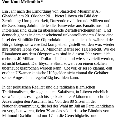
Von Knut Mellenthin *
Ein Jahr nach der Ermordung von Staatschef Muammar Al-
Ghaddafi am 20. Oktober 2011 bietet Libyen ein Bild der
Zerrüttung: Unregierbarkeit, Dutzende rivalisierende Milizen und
die Zerstörung Jahrhunderte alter Bauwerke aus Fanatismus und
Intoleranz sind kaum zu übersehende Zerfallserscheinungen. Und
dennoch gibt es in dem anscheinend unkontrollierbaren Chaos eine
Insel der Stabilität: Die Ölproduktion hat, nachdem sie während des
Bürgerkriegs zeitweise fast komplett eingestellt worden war, wieder
ihre frühere Höhe von 1,6 Millionen Barrel pro Tag erreicht. Wo die
Einnahmen aus dem Ölexport – es sind in diesem Jahr vermutlich
mehr als 40 Milliarden Dollar – bleiben und wie sie verteilt werden,
ist nicht bekannt. Der libysche Staat, soweit von einem solchen
überhaupt gesprochen werden kann, gibt vor, er sei so klamm, daß
er ohne US-amerikanische Hilfsgelder nicht einmal die Gehälter
seiner Angestellten regelmäßig bezahlen kann.
In der politischen Realität sind die radikalen islamischen
Traditionalisten, die sogenannten Salafisten, in Libyen erheblich
schwächer, als es angesichts spektakulärer Aktionen und schriller
Äußerungen den Anschein hat. Von den 80 Sitzen in der
Nationalversammlung, die bei der Wahl im Juli an Parteikandidaten
zu vergeben waren, fielen 39 an das säkularistische Bündnis von
Mahmud Dschibril und nur 17 an die Gerechtigkeits- und