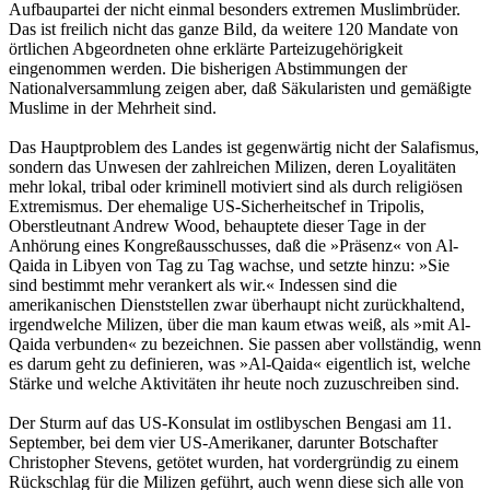
Aufbaupartei der nicht einmal besonders extremen Muslimbrüder.
Das ist freilich nicht das ganze Bild, da weitere 120 Mandate von
örtlichen Abgeordneten ohne erklärte Parteizugehörigkeit
eingenommen werden. Die bisherigen Abstimmungen der
Nationalversammlung zeigen aber, daß Säkularisten und gemäßigte
Muslime in der Mehrheit sind.
Das Hauptproblem des Landes ist gegenwärtig nicht der Salafismus,
sondern das Unwesen der zahlreichen Milizen, deren Loyalitäten
mehr lokal, tribal oder kriminell motiviert sind als durch religiösen
Extremismus. Der ehemalige US-Sicherheitschef in Tripolis,
Oberstleutnant Andrew Wood, behauptete dieser Tage in der
Anhörung eines Kongreßausschusses, daß die »Präsenz« von Al-
Qaida in Libyen von Tag zu Tag wachse, und setzte hinzu: »Sie
sind bestimmt mehr verankert als wir.« Indessen sind die
amerikanischen Dienststellen zwar überhaupt nicht zurückhaltend,
irgendwelche Milizen, über die man kaum etwas weiß, als »mit Al-
Qaida verbunden« zu bezeichnen. Sie passen aber vollständig, wenn
es darum geht zu definieren, was »Al-Qaida« eigentlich ist, welche
Stärke und welche Aktivitäten ihr heute noch zuzuschreiben sind.
Der Sturm auf das US-Konsulat im ostlibyschen Bengasi am 11.
September, bei dem vier US-Amerikaner, darunter Botschafter
Christopher Stevens, getötet wurden, hat vordergründig zu einem
Rückschlag für die Milizen geführt, auch wenn diese sich alle von