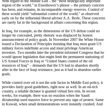
With regard to the Middle East – the “most strategically important
region of the world,” in Eisenhower’s phrase -- the primary concern
has been, and remains, its incomparable energy reserves. Control of
these would yield “substantial control of the world,” as observed
early on by the influential liberal adviser A.A. Berle. These concerns
are rarely far in the background in affairs concerning this region.
In Iraq, for example, as the dimensions of the US defeat could no
longer be concealed, pretty rhetoric was displaced by honest
announcement of policy goals. In November 2007 the White House
issued a Declaration of Principles insisting that Iraq must grant US
military forces indefinite access and must privilege American
investors. Two months later the president informed Congress that he
would ignore legislation that might limit the permanent stationing of
US Armed Forces in Iraq or “United States control of the oil
resources of Iraq” – demands that the US had to abandon shortly
after in the face of Iraqi resistance, just as it had to abandon earlier
goals.
While control over oil is not the sole factor in Middle East policy, it
provides fairly good guidelines, right now as well. In an oil-rich
country, a reliable dictator is granted virtual free rein. In recent
weeks, for example, there was no reaction when the Saudi
dictatorship used massive force to prevent any sign of protest. Same
in Kuwait, when small demonstrations were instantly crushed. And