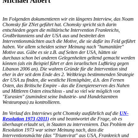
Michael Albert
Im Folgenden dokumentieren wir ein längeres Interview, das Noam
Chomsky für ZNet geführt hat. Chomsky spricht sich darin
entschieden gegen die militärische Intervention Frankreichs,
Großbritanniens und der USA aus und bestreitet den
Interventionsmächten auch die Motive, die sie dafür ins Feld geführt
haben. Vor allem scheiden seiner Meinung nach "humanitäre"
Motive aus. Gäbe es sie z.B. auf Seiten der USA, hätten sie
durchaus schon bei anderen Gelegenheiten geltend gemacht werden
können (als ein Beispiel führt er den israelischen Luftkrieg gegen
Libanon 2006 an). Die wahren Gründe für die Intervention sind
eher in der seit dem Ende des 2. Weltkriegs bestimmenden Strategie
der USA zu finden, die westliche Hemisphäre, d.h. den Fernen
Osten, das Britische Empire - das die Energiereserven des Nahen
und Mittleren Osten einschloss - und so viel wie möglich von
"Eurasien" (zumindest seine Industrie- und Handelszentren
Westeuropas) zu kontrollieren.
Im Verlauf des Interviews geht Chomsky ausführlich auf die
UN-
Resolution 1973 (2011)
ein und beantwortet die Frage, ob es
überhaupt erlaubt sei, in Staaten zu intervenieren. Das Problem der
Resolution 1973 war seiner Meinung nach, dass die
Interventionsmächte (das "Triumvirat" aus USA, Frankreich und