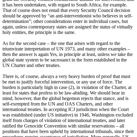
it has been undertaken, with regard to South Africa, for example.
That of course does not entail that every Security Council decision
should be approved by “an anti-interventionist who believes in self-
determination”; other considerations enter in individual cases, but
again, unless contemporary states are assigned the status of virtually
holy entities, the principle is the same.
As for the second case – the one that arises with regard to the
triumvirate interpretation of UN 1973, and many other examples –
then the answer is again Yes, in principle at least, unless we take the
global state system to be sacrosanct in the form established in the
UN Charter and other treaties.
There is, of course, always a very heavy burden of proof that must
be met to justify forceful intervention, or any use of force. The
burden is particularly high in case (2), in violation of the Charter, at
least for states that profess to be law-abiding. We should bear in
mind, however, that the global hegemon rejects that stance, and is
self-exempted from the UN and OAS Charters, and other
international treaties. In accepting ICJ jurisdiction when the Court
was established (under US initiative) in 1946, Washington excluded
itself from charges of violation of international treaties, and later
ratified the Genocide Convention with similar reservations – all
positions that have been upheld by international tribunals, since their
procedures require acceptance of jurisdiction. More generally, US