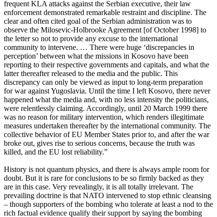
frequent KLA attacks against the Serbian executive, their law
enforcement demonstrated remarkable restraint and discipline. The
clear and often cited goal of the Serbian administration was to
observe the Milosevic-Holbrooke Agreement [of October 1998] to
the letter so not to provide any excuse to the international
community to intervene. … There were huge ‘discrepancies in
perception’ between what the missions in Kosovo have been
reporting to their respective governments and capitals, and what the
latter thereafter released to the media and the public. This
discrepancy can only be viewed as input to long-term preparation
for war against Yugoslavia. Until the time I left Kosovo, there never
happened what the media and, with no less intensity the politicians,
were relentlessly claiming. Accordingly, until 20 March 1999 there
was no reason for military intervention, which renders illegitimate
measures undertaken thereafter by the international community. The
collective behavior of EU Member States prior to, and after the war
broke out, gives rise to serious concerns, because the truth was
killed, and the EU lost reliability.”
History is not quantum physics, and there is always ample room for
doubt. But it is rare for conclusions to be so firmly backed as they
are in this case. Very revealingly, it is all totally irrelevant. The
prevailing doctrine is that NATO intervened to stop ethnic cleansing
– though supporters of the bombing who tolerate at least a nod to the
rich factual evidence qualify their support by saying the bombing