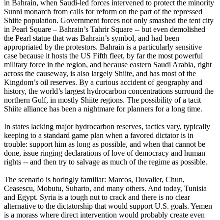
in Bahrain, when Saudi-led forces intervened to protect the minority
Sunni monarch from calls for reform on the part of the repressed
Shiite population. Government forces not only smashed the tent city
in Pearl Square – Bahrain’s Tahrir Square -- but even demolished
the Pearl statue that was Bahrain’s symbol, and had been
appropriated by the protestors. Bahrain is a particularly sensitive
case because it hosts the US Fifth fleet, by far the most powerful
military force in the region, and because eastern Saudi Arabia, right
across the causeway, is also largely Shiite, and has most of the
Kingdom’s oil reserves. By a curious accident of geography and
history, the world’s largest hydrocarbon concentrations surround the
northern Gulf, in mostly Shiite regions. The possibility of a tacit
Shiite alliance has been a nightmare for planners for a long time.
In states lacking major hydrocarbon reserves, tactics vary, typically
keeping to a standard game plan when a favored dictator is in
trouble: support him as long as possible, and when that cannot be
done, issue ringing declarations of love of democracy and human
rights -- and then try to salvage as much of the regime as possible.
The scenario is boringly familiar: Marcos, Duvalier, Chun,
Ceasescu, Mobutu, Suharto, and many others. And today, Tunisia
and Egypt. Syria is a tough nut to crack and there is no clear
alternative to the dictatorship that would support U.S. goals. Yemen
is a morass where direct intervention would probably create even