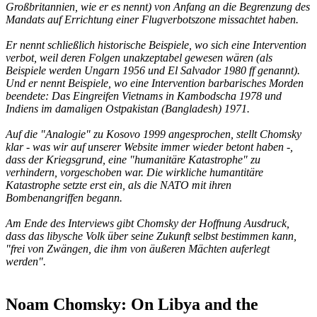
Großbritannien, wie er es nennt) von Anfang an die Begrenzung des
Mandats auf Errichtung einer Flugverbotszone missachtet haben.
Er nennt schließlich historische Beispiele, wo sich eine Intervention
verbot, weil deren Folgen unakzeptabel gewesen wären (als
Beispiele werden Ungarn 1956 und El Salvador 1980 ff genannt).
Und er nennt Beispiele, wo eine Intervention barbarisches Morden
beendete: Das Eingreifen Vietnams in Kambodscha 1978 und
Indiens im damaligen Ostpakistan (Bangladesh) 1971.
Auf die "Analogie" zu Kosovo 1999 angesprochen, stellt Chomsky
klar - was wir auf unserer Website immer wieder betont haben -,
dass der Kriegsgrund, eine "humanitäre Katastrophe" zu
verhindern, vorgeschoben war. Die wirkliche humantitäre
Katastrophe setzte erst ein, als die NATO mit ihren
Bombenangriffen begann.
Am Ende des Interviews gibt Chomsky der Hoffnung Ausdruck,
dass das libysche Volk über seine Zukunft selbst bestimmen kann,
"frei von Zwängen, die ihm von äußeren Mächten auferlegt
werden".
Noam Chomsky: On Libya and the