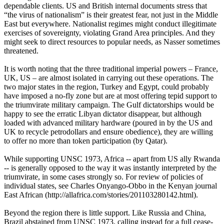
dependable clients. US and British internal documents stress that
“the virus of nationalism” is their greatest fear, not just in the Middle
East but everywhere. Nationalist regimes might conduct illegitimate
exercises of sovereignty, violating Grand Area principles. And they
might seek to direct resources to popular needs, as Nasser sometimes
threatened.
It is worth noting that the three traditional imperial powers – France,
UK, US – are almost isolated in carrying out these operations. The
two major states in the region, Turkey and Egypt, could probably
have imposed a no-fly zone but are at most offering tepid support to
the triumvirate military campaign. The Gulf dictatorships would be
happy to see the erratic Libyan dictator disappear, but although
loaded with advanced military hardware (poured in by the US and
UK to recycle petrodollars and ensure obedience), they are willing
to offer no more than token participation (by Qatar).
While supporting UNSC 1973, Africa -- apart from US ally Rwanda
-- is generally opposed to the way it was instantly interpreted by the
triumvirate, in some cases strongly so. For review of policies of
individual states, see Charles Onyango-Obbo in the Kenyan journal
East African (http://allafrica.com/stories/201103280142.html).
Beyond the region there is little support. Like Russia and China,
Brazil abstained from UNSC 1973, calling instead for a full cease-