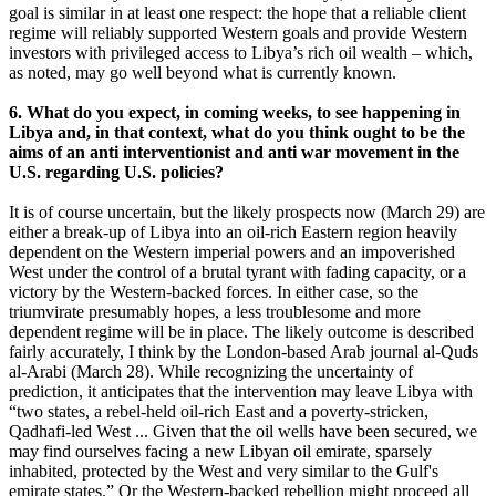
goal is similar in at least one respect: the hope that a reliable client
regime will reliably supported Western goals and provide Western
investors with privileged access to Libya’s rich oil wealth – which,
as noted, may go well beyond what is currently known.
6. What do you expect, in coming weeks, to see happening in
Libya and, in that context, what do you think ought to be the
aims of an anti interventionist and anti war movement in the
U.S. regarding U.S. policies?
It is of course uncertain, but the likely prospects now (March 29) are
either a break-up of Libya into an oil-rich Eastern region heavily
dependent on the Western imperial powers and an impoverished
West under the control of a brutal tyrant with fading capacity, or a
victory by the Western-backed forces. In either case, so the
triumvirate presumably hopes, a less troublesome and more
dependent regime will be in place. The likely outcome is described
fairly accurately, I think by the London-based Arab journal al-Quds
al-Arabi (March 28). While recognizing the uncertainty of
prediction, it anticipates that the intervention may leave Libya with
“two states, a rebel-held oil-rich East and a poverty-stricken,
Qadhafi-led West ... Given that the oil wells have been secured, we
may find ourselves facing a new Libyan oil emirate, sparsely
inhabited, protected by the West and very similar to the Gulf's
emirate states.” Or the Western-backed rebellion might proceed all