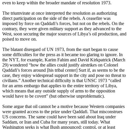
even to keep within the broader mandate of resolution 1973.
The triumvirate at once interpreted the resolution as authorizing
direct participation on the side of the rebels. A ceasefire was
imposed by force on Qaddafi’s forces, but not on the rebels. On the
contrary, they were given military support as they advanced to the
West, soon securing the major sources of Libya’s oil production, and
poised to move on.
The blatant disregard of UN 1973, from the start began to cause
some difficulties for the press as it became too glaring to ignore. In
the NYT, for example, Karim Fahim and David Kirkpatrick (March
29) wondered “how the allies could justify airstrikes on Colonel
Qaddafi’s forces around [his tribal center] Surt if, as seems to be the
case, they enjoy widespread support in the city and pose no threat to
civilians.” Another technical difficulty is that UNSC 1973 “called
for an arms embargo that applies to the entire territory of Libya,
which means that any outside supply of arms to the opposition
would have to be covert” (but otherwise unproblematic).
Some argue that oil cannot be a motive because Western companies
were granted access to the prize under Qaddafi. That misconstrues
US concerns. The same could have been said about Iraq under
Saddam, or Iran and Cuba for many years, still today. What
Washington seeks is what Bush announced: control, or at least