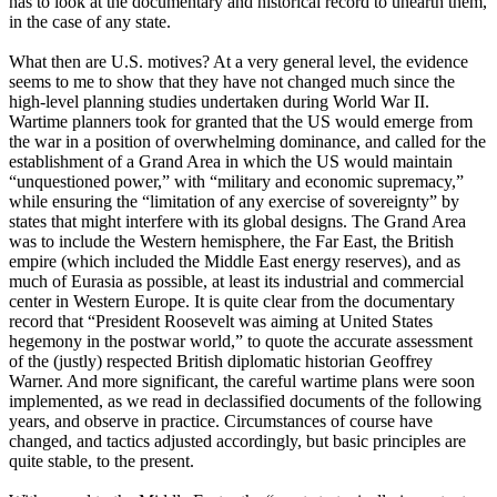
has to look at the documentary and historical record to unearth them,
in the case of any state.
What then are U.S. motives? At a very general level, the evidence
seems to me to show that they have not changed much since the
high-level planning studies undertaken during World War II.
Wartime planners took for granted that the US would emerge from
the war in a position of overwhelming dominance, and called for the
establishment of a Grand Area in which the US would maintain
“unquestioned power,” with “military and economic supremacy,”
while ensuring the “limitation of any exercise of sovereignty” by
states that might interfere with its global designs. The Grand Area
was to include the Western hemisphere, the Far East, the British
empire (which included the Middle East energy reserves), and as
much of Eurasia as possible, at least its industrial and commercial
center in Western Europe. It is quite clear from the documentary
record that “President Roosevelt was aiming at United States
hegemony in the postwar world,” to quote the accurate assessment
of the (justly) respected British diplomatic historian Geoffrey
Warner. And more significant, the careful wartime plans were soon
implemented, as we read in declassified documents of the following
years, and observe in practice. Circumstances of course have
changed, and tactics adjusted accordingly, but basic principles are
quite stable, to the present.