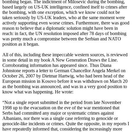
bombing began. The indictment of Milosevic during the bombing,
based largely on US-UK intelligence, confined itself to crimes after
the bombing, with one exception, which we know could not be
taken seriously by US-UK leaders, who at the same moment were
actively supporting even worse crimes. Furthermore, there was good
reason to believe that a diplomatic solution might have been in
reach: in fact, the UN resolution imposed after 78 days of bombing
was pretty much a compromise between the Serbian and NATO
position as it began.
All of this, including these impeccable western sources, is reviewed
in some detail in my book A New Generation Draws the Line.
Corroborating information has appeared since. Thus Diana
Johnstone reports a letter to German Chancellor Angela Merkel on
October 26, 2007 by Dietmar Hartwig, who had been head of the
European mission in Kosovo before it was withdrawn on March 20
as the bombing was announced, and was in a very good position to
know what was happening. He wrote:
“Not a single report submitted in the period from late November
1998 up to the evacuation on the eve of the war mentioned that
Serbs had committed any major or systematic crimes against
Albanians, nor there was a single case referring to genocide or
genocide-like incidents or crimes. Quite the opposite, in my reports I
have repeatedly informed that, considering the increasingly more