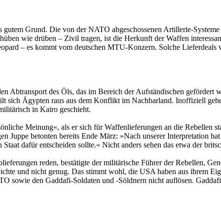
utem Grund. Die von der NATO abgeschossenen Artillerie-Systeme Gad
ben wie drüben – Zivil tragen, ist die Herkunft der Waffen interessa
r Leopard – es kommt vom deutschen MTU-Konzern. Solche Lieferdeals v
en Abtransport des Öls, das im Bereich der Aufständischen gefördert wi
hält sich Ägypten raus aus dem Konflikt im Nachbarland. Inoffiziell 
ilitärisch in Kairo geschieht.
liche Meinung«, als er sich für Waffenlieferungen an die Rebellen st
en Juppe betonten bereits Ende März: »Nach unserer Interpretation ha
Staat dafür entscheiden sollte.« Nicht anders sehen das etwa der brit
ieferungen reden, bestätigte der militärische Führer der Rebellen, Ge
eichte und nicht genug. Das stimmt wohl, die USA haben aus ihrem Eige
TO sowie den Gaddafi-Soldaten und -Söldnern nicht auflösen. Gaddafi 