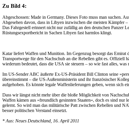
Zu Bild 4:
Abgeschossen: Made in Germany. Dieses Foto muss man suchen. Aus g
Abgesehen davon, dass in Libyen inzwischen die meisten Kämpfer – hü
Das Fahrgestell erinnert nicht nur zufällig an den deutschen Panze
Rüstungsexportbericht in Sachen Libyen fast harmlos klingt.
Katar liefert Waffen und Munition. Im Gegenzug besorgt das Emirat d
Transportwege für den Nachschub an die Rebellen gibt es. Offiziell 
wiederum bedeutet, dass die USA sie steuern – so wie fast alles, was m
Im US-Sender ABC äußerte Ex-US-Präsident Bill Clinton seine »persön
übereinstimmt – die US-Außenministerin und ihr französischer Kolleg
aufgehoben. Es könnte legale Waffenlieferungen geben, wenn sich ein 
Dass wir längst nicht mehr über die bloße Möglichkeit von Nachschubl
Waffen kämen aus »freundlich gesinnten Staaten«, doch es sind nur l
gelernt. So wird man das militärische Patt zwischen Rebellen und NA
besser politischen Verstand einsetzt.
* Aus: Neues Deutschland, 16. April 2011