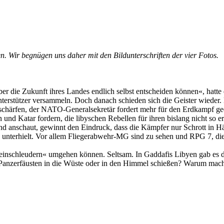
. Wir begnügen uns daher mit den Bildunterschriften der vier Fotos.
 über die Zukunft ihres Landes endlich selbst entscheiden können«, ha
terstützer versammeln. Doch danach schieden sich die Geister wieder. 
erschärfen, der NATO-Generalsekretär fordert mehr für den Erdkampf ge
lien und Katar fordern, die libyschen Rebellen für ihren bislang nicht
nd anschaut, gewinnt den Eindruck, dass die Kämpfer nur Schrott in Hä
 unterhielt. Vor allem Fliegerabwehr-MG sind zu sehen und RPG 7, di
»Steinschleudern« umgehen können. Seltsam. In Gaddafis Libyen gab es
 Panzerfäusten in die Wüste oder in den Himmel schießen? Warum mache