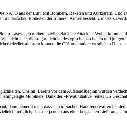
? Die NATO aus der Luft. Mit Bombern, Raketen und Aufklärern. Und a
n militärischen Einheiten der früheren Armee besteht. Um das zu verifi
n Pic-up-Lastwagen »reiten« zivil Gekleidete Attacken. Woher komme
 Vielleicht jene, die so gar nicht landestypisch ausschauen und jungen
Sicherheitsdienstleister« können die CIA und andere westlichen Dienste –
glichkeiten. Unsinn! Bereits vor dem Aufstandsbeginn wurden verdächt
i lahmgelegte Mobilnetz. Dank der »Privatinitiative« eines US-Geschä
aut, dann bemerkt man, dass sich in Sachen Handfeuerwaffen bei den en
ielleicht möglich, dass die ja noch aus einer belgischen Lieferung 