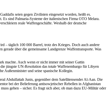
dafis seien gegen Zivilisten eingesetzt worden, heißt es.
nt. Es sind Palmaria-Systeme der italienischen Firma OTO Melara.
erschleiern reale Waffengeschäfte. Weshalb der deutsche
rd – täglich 100 000 Barrel, trotz des Krieges. Doch auch andere
gehen gerade über die gemeinsame Landgrenze Waffentransporte. Was
ark machte. Auch wenn er nicht immer mit seiner Gattin
t die jüngste UN-Resolution das totale Waffenembargo für Libyen
sche Außenminister und seine spanische Kollegin.
neral Abdulfattah Junis, gegenüber dem Satellitensender Al-Aan. Die
ntor bei der Belieferung antisowjetischer Rebellen in Afghanistan
muss gehen – sicher. Es fragt sich aber, ob man dazu EU-Militär oder