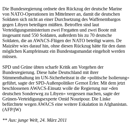
Die Bundesregierung ordnete den Rückzug der deutsche Marine
von NATO-Operationen im Mittelmeer an, damit die deutschen
Soldaten sich nicht an einer Durchsetzung des Waffenembargos
gegen Libyen beteiligen müßten. Betroffen sind laut
Verteidigungsministerium zwei Fregatten und zwei Boote mit
insgesamt rund 550 Soldaten, außerdem bis zu 70 deutsche
Soldaten, die an AWACS-Flügen der NATO beteiligt waren. De
Maizière wies darauf hin, ohne diesen Rückzug hätte für den dann
möglichen Kampfeinsatz ein Bundestagsmandat eingeholt werden
müssen.
SPD und Grüne übten scharfe Kritik am Vorgehen der
Bundesregierung. Diese habe Deutschland mit ihrer
Stimmenthaltung im UN-Sicherheitsrat in die »politische Isolierung«
geführt, sagte der SPD-Außenpolitiker Gernot Erler. Mit dem jetzt
beschlossenen AWACS-Einsatz wolle die Regierung nur »den
deutschen Sonderweg zu Libyen« vergessen machen, sagte der
Grünen-Verteidigungsexperte Omid Nouripour. Die Linke
befürchtete wegen AWACS eine weitere Eskalation in Afghanistan.
(AFP/jW)
** Aus: junge Welt, 24. März 2011