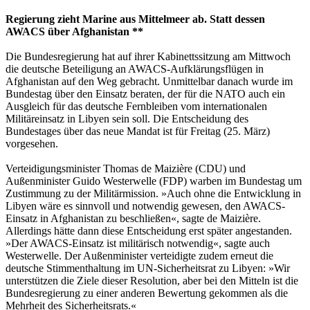
Regierung zieht Marine aus Mittelmeer ab. Statt dessen
AWACS über Afghanistan **
Die Bundesregierung hat auf ihrer Kabinettssitzung am Mittwoch
die deutsche Beteiligung an AWACS-Aufklärungsflügen in
Afghanistan auf den Weg gebracht. Unmittelbar danach wurde im
Bundestag über den Einsatz beraten, der für die NATO auch ein
Ausgleich für das deutsche Fernbleiben vom internationalen
Militäreinsatz in Libyen sein soll. Die Entscheidung des
Bundestages über das neue Mandat ist für Freitag (25. März)
vorgesehen.
Verteidigungsminister Thomas de Maizière (CDU) und
Außenminister Guido Westerwelle (FDP) warben im Bundestag um
Zustimmung zu der Militärmission. »Auch ohne die Entwicklung in
Libyen wäre es sinnvoll und notwendig gewesen, den AWACS-
Einsatz in Afghanistan zu beschließen«, sagte de Maizière.
Allerdings hätte dann diese Entscheidung erst später angestanden.
»Der AWACS-Einsatz ist militärisch notwendig«, sagte auch
Westerwelle. Der Außenminister verteidigte zudem erneut die
deutsche Stimmenthaltung im UN-Sicherheitsrat zu Libyen: »Wir
unterstützen die Ziele dieser Resolution, aber bei den Mitteln ist die
Bundesregierung zu einer anderen Bewertung gekommen als die
Mehrheit des Sicherheitsrats.«