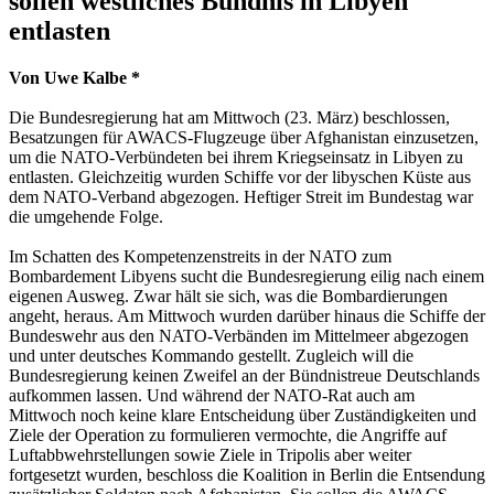
sollen westliches Bündnis in Libyen
entlasten
Von Uwe Kalbe *
Die Bundesregierung hat am Mittwoch (23. März) beschlossen,
Besatzungen für AWACS-Flugzeuge über Afghanistan einzusetzen,
um die NATO-Verbündeten bei ihrem Kriegseinsatz in Libyen zu
entlasten. Gleichzeitig wurden Schiffe vor der libyschen Küste aus
dem NATO-Verband abgezogen. Heftiger Streit im Bundestag war
die umgehende Folge.
Im Schatten des Kompetenzenstreits in der NATO zum
Bombardement Libyens sucht die Bundesregierung eilig nach einem
eigenen Ausweg. Zwar hält sie sich, was die Bombardierungen
angeht, heraus. Am Mittwoch wurden darüber hinaus die Schiffe der
Bundeswehr aus den NATO-Verbänden im Mittelmeer abgezogen
und unter deutsches Kommando gestellt. Zugleich will die
Bundesregierung keinen Zweifel an der Bündnistreue Deutschlands
aufkommen lassen. Und während der NATO-Rat auch am
Mittwoch noch keine klare Entscheidung über Zuständigkeiten und
Ziele der Operation zu formulieren vermochte, die Angriffe auf
Luftabbwehrstellungen sowie Ziele in Tripolis aber weiter
fortgesetzt wurden, beschloss die Koalition in Berlin die Entsendung