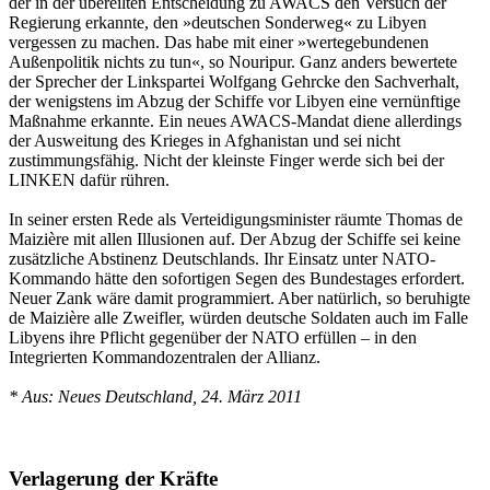
der in der übereilten Entscheidung zu AWACS den Versuch der
Regierung erkannte, den »deutschen Sonderweg« zu Libyen
vergessen zu machen. Das habe mit einer »wertegebundenen
Außenpolitik nichts zu tun«, so Nouripur. Ganz anders bewertete
der Sprecher der Linkspartei Wolfgang Gehrcke den Sachverhalt,
der wenigstens im Abzug der Schiffe vor Libyen eine vernünftige
Maßnahme erkannte. Ein neues AWACS-Mandat diene allerdings
der Ausweitung des Krieges in Afghanistan und sei nicht
zustimmungsfähig. Nicht der kleinste Finger werde sich bei der
LINKEN dafür rühren.
In seiner ersten Rede als Verteidigungsminister räumte Thomas de
Maizière mit allen Illusionen auf. Der Abzug der Schiffe sei keine
zusätzliche Abstinenz Deutschlands. Ihr Einsatz unter NATO-
Kommando hätte den sofortigen Segen des Bundestages erfordert.
Neuer Zank wäre damit programmiert. Aber natürlich, so beruhigte
de Maizière alle Zweifler, würden deutsche Soldaten auch im Falle
Libyens ihre Pflicht gegenüber der NATO erfüllen – in den
Integrierten Kommandozentralen der Allianz.
* Aus: Neues Deutschland, 24. März 2011
Verlagerung der Kräfte