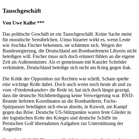
Tauschgeschäft
Von Uwe Kalbe ***
Das politische Geschäft ist ein Tauschgeschäft. Keine Sache meist
für moralische Sensibelchen. Umso bizarrer wirkt es, wenn Leute
wie Joschka Fischer bekennen, sie schämten sich. Wegen der
Bundesregierung, die Deutschland am Bombardement Libyens nicht
beteiligen will. Fischer muss sich doch erinnert fühlen an die eigene
Zeit als Außenminister. Als er gemeinsam mit Kanzler Schröder
verkündete, Deutschland beteilige sich nicht am Krieg gegen Irak.
Die Kritik der Opposition zur Rechten war schrill, Scham spielte
eine wichtige Rolle dabei. Doch auch wenn noch heute ab und zu
vom »Friedenskanzler« die Rede ist, hat sich doch längst gezeigt,
dass die deutsche Nichtbeteiligung keine Verweigerung war. BND-
Beamte lieferten Koordinaten an die Bombardierer, Fuchs-
Spürpanzer beteiligten sich etwas abseits, in Kuweit, am Kampf
gegen das Böse. Deutsche US-Stützpunkte waren feste Glieder in
der logistischen Kette des Krieges und deutsche Schiffe im
Persischen Golf übernahmen Aufgaben zur Unterstützung der
Angreifer.