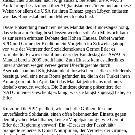
zusätzlicher Soldaten nach Afghanistan. Sie sollen die AWACS-
Aufklärungsbesatzungen über Afghanistan verstärken und auf diese
Weise vor allem die USA für ihren Einsatz gegen Libyen entlasten,
wie das Bundeskabinett am Mittwoch entschied.
Diese Entsendung macht ein neues Mandat des Bundestages nötig,
das schon am Freitag beschlossen werden soll. Am Mittwoch kam
es zur ersten erhitzten Debatte des Hohen Hauses. Dabei warfen
SPD und Grüne der Koalition ein Vorgehen im Schweinsgalopp
vor, wie der Vertreter der Sozialdemokraten Gernot Erler es
formulierte. Er wies darauf hin, dass der Bundestag das AWACS-
Mandat bereits 2009 erteilt hatte. Zum Einsatz kam es allerdings
unter anderem wegen verweigerter Überflugrechte durch
Aserbaidshan und Kirgisistan nicht. Inzwischen ist dieses Hindernis
beseitigt, weil eine neue Route gefunden ist, die in der Türkei ihren
Anfang nimmt. Im April läuft das Mandat jedoch aus und muss
deshalb erneuert werden. Die Bundesregierung präsentiere der
NATO in einer Geschenkpackung, was sie längst zugesagt habe, so
Erler.
Kurzum: Die SPD plädiert, wie auch die Grünen, für eine
unverfälschte Solidarität, einen offen bekennenden Einsatz gegen
den libyschen Machthaber, keine »Mogelpackung«, wie Gernot
Erler der Regierung vorwarf. Ein »Desaster der Passsivität«
prangerte seinerseits Omid Nouripur an, der Vertreter der Grünen,