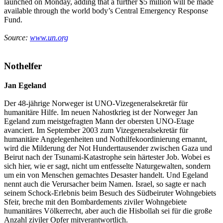
launched on Monday, adding that a further $5 million will be made
available through the world body’s Central Emergency Response
Fund.
Source:
www.un.org
Nothelfer
Jan Egeland
Der 48-jährige Norweger ist UNO-Vizegeneralsekretär für
humanitäre Hilfe. Im neuen Nahostkrieg ist der Norweger Jan
Egeland zum meistgefragten Mann der obersten UNO-Etage
avanciert. Im September 2003 zum Vizegeneralsekretär für
humanitäre Angelegenheiten und Nothilfekoordinierung ernannt,
wird die Milderung der Not Hunderttausender zwischen Gaza und
Beirut nach der Tsunami-Katastrophe sein härtester Job. Wobei es
sich hier, wie er sagt, nicht um entfesselte Naturgewalten, sondern
um ein von Menschen gemachtes Desaster handelt. Und Egeland
nennt auch die Verursacher beim Namen. Israel, so sagte er nach
seinem Schock-Erlebnis beim Besuch des Südbeiruter Wohngebiets
Sfeir, breche mit den Bombardements ziviler Wohngebiete
humanitäres Völkerrecht, aber auch die Hisbollah sei für die große
Anzahl ziviler Opfer mitverantwortlich.