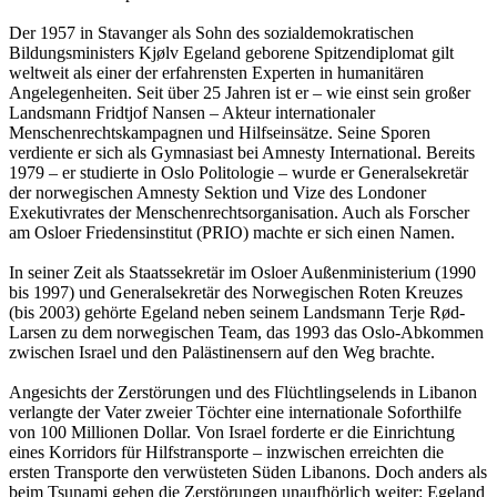
Der 1957 in Stavanger als Sohn des sozialdemokratischen
Bildungsministers Kjølv Egeland geborene Spitzendiplomat gilt
weltweit als einer der erfahrensten Experten in humanitären
Angelegenheiten. Seit über 25 Jahren ist er – wie einst sein großer
Landsmann Fridtjof Nansen – Akteur internationaler
Menschenrechtskampagnen und Hilfseinsätze. Seine Sporen
verdiente er sich als Gymnasiast bei Amnesty International. Bereits
1979 – er studierte in Oslo Politologie – wurde er Generalsekretär
der norwegischen Amnesty Sektion und Vize des Londoner
Exekutivrates der Menschenrechtsorganisation. Auch als Forscher
am Osloer Friedensinstitut (PRIO) machte er sich einen Namen.
In seiner Zeit als Staatssekretär im Osloer Außenministerium (1990
bis 1997) und Generalsekretär des Norwegischen Roten Kreuzes
(bis 2003) gehörte Egeland neben seinem Landsmann Terje Rød-
Larsen zu dem norwegischen Team, das 1993 das Oslo-Abkommen
zwischen Israel und den Palästinensern auf den Weg brachte.
Angesichts der Zerstörungen und des Flüchtlingselends in Libanon
verlangte der Vater zweier Töchter eine internationale Soforthilfe
von 100 Millionen Dollar. Von Israel forderte er die Einrichtung
eines Korridors für Hilfstransporte – inzwischen erreichten die
ersten Transporte den verwüsteten Süden Libanons. Doch anders als
beim Tsunami gehen die Zerstörungen unaufhörlich weiter: Egeland