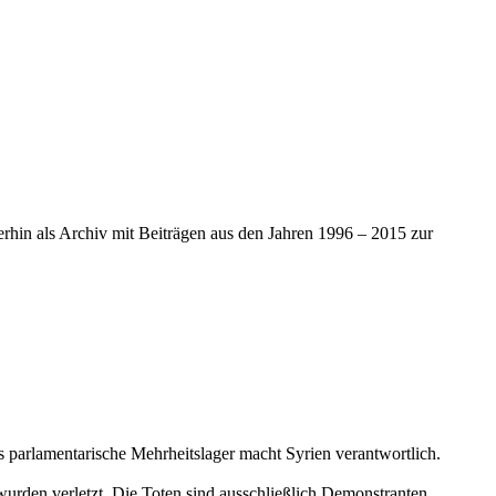
iterhin als Archiv mit Beiträgen aus den Jahren 1996 – 2015 zur
s parlamentarische Mehrheitslager macht Syrien verantwortlich.
urden verletzt. Die Toten sind ausschließlich Demonstranten.