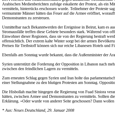
Arabischen Medienberichten zufolge eskalierte der Protest, als ein
vermitteln, hinterrücks erschossen wurde. Teilnehmer der Proteste 
vermummte Männer hätten das Feuer auf die Armee eröffnet, woraufhin
Demonstranten zu zerstreuen.
Unmittelbar nach Bekanntwerden der Ereignisse in Beirut, kam es au
Stromausfälle treffen diese Gebiete besonders stark. Während von off
Einwohner dieser Regionen, dass sie von der Regierung bestraft werd
offensichtlich. Der extrem kalte Winter sorgt bei der armen Bevölke
Preisen für Treibstoff können sich nur reiche Libanesen Hotels und F
Ebenfalls am Sonntag wurde bekannt, dass die Außenminister der Arab
Syrien unterstützt die Forderung der Opposition in Libanon nach meh
zwischen den feindlichen Lagern zu vermitteln.
Zum erneuten Schlag gegen Syrien und Iran holte das parlamentarisch
einer Stellungnahme zu den blutigen Protesten am Sonntag. Oppositi
Die Hisbollah machte hingegen die Regierung von Fuad Siniora verant
hätten, zwischen Armee und Demonstranten zu vermitteln. Sollten die
Erklärung. »Oder wurde von anderer Seite geschossen? Dann wollen
* Aus: Neues Deutschland, 29. Januar 2008