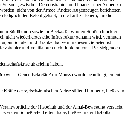
em Versuch, zwischen Demonstranten und libanesischer Armee zu
n worden, nicht von der Armee. Andere Augenzeugen berichteten,
lediglich den Befehl gehabt, in die Luft zu feuern, um die
on in Südlibanon sowie im Beeka-Tal wurden Straßen blockiert.
ch nicht wiederhergestellte Infrastruktur genannt wird, vermuten
ktur, an Schulen und Krankenhäusern in diesen Gebieten ist
zstrahler und Ventilatoren nicht funktionieren. Bei steigenden
dentschaftskrise abgelehnt haben.
rückweist. Generalsekretär Amr Moussa wurde beauftragt, erneut
Kräfte der syrisch-iranischen Achse stiften Unruhen«, hieß es in
ls Verantwortliche der Hisbollah und der Amal-Bewegung versucht
er den Schießbefehl erteilt habe, hieß es in der Hisbollah-