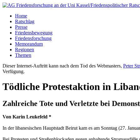
Home
Ratschlag
Presse
Friedensbewegung
Friedensforschung
Memorandum
Regionen
Themen
Dieser Internet-Auftritt kann nach dem Tod des Webmasters,
Peter St
Verfügung.
Tödliche Protestaktion in Liba
Zahlreiche Tote und Verletzte bei Demonst
Von Karin Leukefeld *
In der libanesischen Hauptstadt Beirut kam es am Sonntag (27. Januar
Bei Protesten und Straßenblockaden gegen anhaltende Stromausfälle s