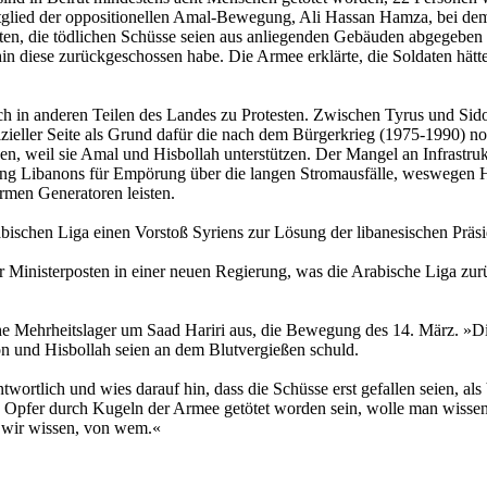
 Mitglied der oppositionellen Amal-Bewegung, Ali Hassan Hamza, bei d
sagten, die tödlichen Schüsse seien aus anliegenden Gebäuden abgegebe
 diese zurückgeschossen habe. Die Armee erklärte, die Soldaten hätten 
ch in anderen Teilen des Landes zu Protesten. Zwischen Tyrus und Sid
izieller Seite als Grund dafür die nach dem Bürgerkrieg (1975-1990) no
en, weil sie Amal und Hisbollah unterstützen. Der Mangel an Infrastru
rung Libanons für Empörung über die langen Stromausfälle, weswegen Hei
irmen Generatoren leisten.
ischen Liga einen Vorstoß Syriens zur Lösung der libanesischen Präsi
r Ministerposten in einer neuen Regierung, was die Arabische Liga zu
e Mehrheitslager um Saad Hariri aus, die Bewegung des 14. März. »Die 
on und Hisbollah seien an dem Blutvergießen schuld.
wortlich und wies darauf hin, dass die Schüsse erst gefallen seien, a
 Opfer durch Kugeln der Armee getötet worden sein, wolle man wissen, w
 wir wissen, von wem.«