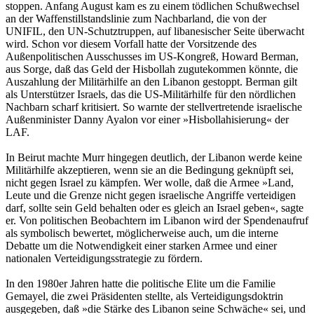
stoppen. Anfang August kam es zu einem tödlichen Schußwechsel
an der Waffenstillstandslinie zum Nachbarland, die von der
UNIFIL, den UN-Schutztruppen, auf libanesischer Seite überwacht
wird. Schon vor diesem Vorfall hatte der Vorsitzende des
Außenpolitischen Ausschusses im US-Kongreß, Howard Berman,
aus Sorge, daß das Geld der Hisbollah zugutekommen könnte, die
Auszahlung der Militärhilfe an den Libanon gestoppt. Berman gilt
als Unterstützer Israels, das die US-Militärhilfe für den nördlichen
Nachbarn scharf kritisiert. So warnte der stellvertretende israelische
Außenminister Danny Ayalon vor einer »Hisbollahisierung« der
LAF.
In Beirut machte Murr hingegen deutlich, der Libanon werde keine
Militärhilfe akzeptieren, wenn sie an die Bedingung geknüpft sei,
nicht gegen Israel zu kämpfen. Wer wolle, daß die Armee »Land,
Leute und die Grenze nicht gegen israelische Angriffe verteidigen
darf, sollte sein Geld behalten oder es gleich an Israel geben«, sagte
er. Von politischen Beobachtern im Libanon wird der Spendenaufruf
als symbolisch bewertet, möglicherweise auch, um die interne
Debatte um die Notwendigkeit einer starken Armee und einer
nationalen Verteidigungsstrategie zu fördern.
In den 1980er Jahren hatte die politische Elite um die Familie
Gemayel, die zwei Präsidenten stellte, als Verteidigungsdoktrin
ausgegeben, daß »die Stärke des Libanon seine Schwäche« sei, und