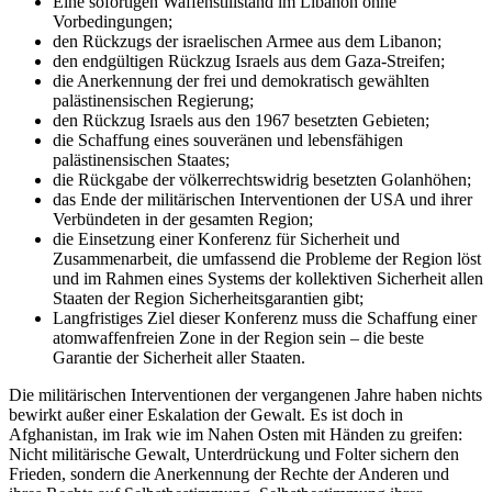
Eine sofortigen Waffenstillstand im Libanon ohne
Vorbedingungen;
den Rückzugs der israelischen Armee aus dem Libanon;
den endgültigen Rückzug Israels aus dem Gaza-Streifen;
die Anerkennung der frei und demokratisch gewählten
palästinensischen Regierung;
den Rückzug Israels aus den 1967 besetzten Gebieten;
die Schaffung eines souveränen und lebensfähigen
palästinensischen Staates;
die Rückgabe der völkerrechtswidrig besetzten Golanhöhen;
das Ende der militärischen Interventionen der USA und ihrer
Verbündeten in der gesamten Region;
die Einsetzung einer Konferenz für Sicherheit und
Zusammenarbeit, die umfassend die Probleme der Region löst
und im Rahmen eines Systems der kollektiven Sicherheit allen
Staaten der Region Sicherheitsgarantien gibt;
Langfristiges Ziel dieser Konferenz muss die Schaffung einer
atomwaffenfreien Zone in der Region sein – die beste
Garantie der Sicherheit aller Staaten.
Die militärischen Interventionen der vergangenen Jahre haben nichts
bewirkt außer einer Eskalation der Gewalt. Es ist doch in
Afghanistan, im Irak wie im Nahen Osten mit Händen zu greifen:
Nicht militärische Gewalt, Unterdrückung und Folter sichern den
Frieden, sondern die Anerkennung der Rechte der Anderen und