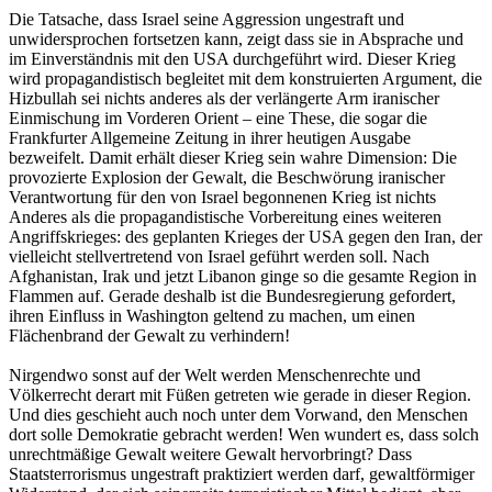
Die Tatsache, dass Israel seine Aggression ungestraft und
unwidersprochen fortsetzen kann, zeigt dass sie in Absprache und
im Einverständnis mit den USA durchgeführt wird. Dieser Krieg
wird propagandistisch begleitet mit dem konstruierten Argument, die
Hizbullah sei nichts anderes als der verlängerte Arm iranischer
Einmischung im Vorderen Orient – eine These, die sogar die
Frankfurter Allgemeine Zeitung in ihrer heutigen Ausgabe
bezweifelt. Damit erhält dieser Krieg sein wahre Dimension: Die
provozierte Explosion der Gewalt, die Beschwörung iranischer
Verantwortung für den von Israel begonnenen Krieg ist nichts
Anderes als die propagandistische Vorbereitung eines weiteren
Angriffskrieges: des geplanten Krieges der USA gegen den Iran, der
vielleicht stellvertretend von Israel geführt werden soll. Nach
Afghanistan, Irak und jetzt Libanon ginge so die gesamte Region in
Flammen auf. Gerade deshalb ist die Bundesregierung gefordert,
ihren Einfluss in Washington geltend zu machen, um einen
Flächenbrand der Gewalt zu verhindern!
Nirgendwo sonst auf der Welt werden Menschenrechte und
Völkerrecht derart mit Füßen getreten wie gerade in dieser Region.
Und dies geschieht auch noch unter dem Vorwand, den Menschen
dort solle Demokratie gebracht werden! Wen wundert es, dass solch
unrechtmäßige Gewalt weitere Gewalt hervorbringt? Dass
Staatsterrorismus ungestraft praktiziert werden darf, gewaltförmiger