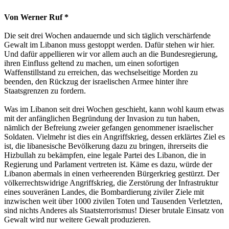
Von Werner Ruf *
Die seit drei Wochen andauernde und sich täglich verschärfende
Gewalt im Libanon muss gestoppt werden. Dafür stehen wir hier.
Und dafür appellieren wir vor allem auch an die Bundesregierung,
ihren Einfluss geltend zu machen, um einen sofortigen
Waffenstillstand zu erreichen, das wechselseitige Morden zu
beenden, den Rückzug der israelischen Armee hinter ihre
Staatsgrenzen zu fordern.
Was im Libanon seit drei Wochen geschieht, kann wohl kaum etwas
mit der anfänglichen Begründung der Invasion zu tun haben,
nämlich der Befreiung zweier gefangen genommener israelischer
Soldaten. Vielmehr ist dies ein Angriffskrieg, dessen erklärtes Ziel es
ist, die libanesische Bevölkerung dazu zu bringen, ihrerseits die
Hizbullah zu bekämpfen, eine legale Partei des Libanon, die in
Regierung und Parlament vertreten ist. Käme es dazu, würde der
Libanon abermals in einen verheerenden Bürgerkrieg gestürzt. Der
völkerrechtswidrige Angriffskrieg, die Zerstörung der Infrastruktur
eines souveränen Landes, die Bombardierung ziviler Ziele mit
inzwischen weit über 1000 zivilen Toten und Tausenden Verletzten,
sind nichts Anderes als Staatsterrorismus! Dieser brutale Einsatz von
Gewalt wird nur weitere Gewalt produzieren.