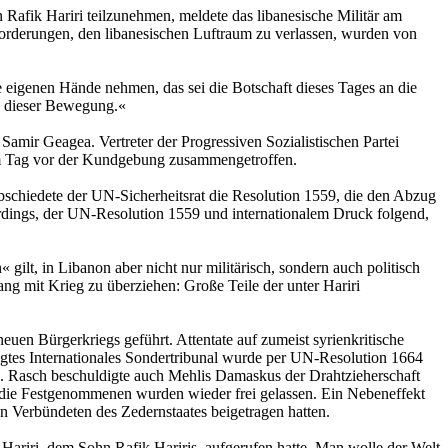
Rafik Hariri teilzunehmen, meldete das libanesische Militär am
orderungen, den libanesischen Luftraum zu verlassen, wurden von
 eigenen Hände nehmen, das sei die Botschaft dieses Tages an die
ng dieser Bewegung.«
Samir Geagea. Vertreter der Progressiven Sozialistischen Partei
s am Tag vor der Kundgebung zusammengetroffen.
schiedete der UN-Sicherheitsrat die Resolution 1559, die den Abzug
erdings, der UN-Resolution 1559 und internationalem Druck folgend,
gilt, in Libanon aber nicht nur militärisch, sondern auch politisch
g mit Krieg zu überziehen: Große Teile der unter Hariri
euen Bürgerkriegs geführt. Attentate auf zumeist syrienkritische
gtes Internationales Sondertribunal wurde per UN-Resolution 1664
n. Rasch beschuldigte auch Mehlis Damaskus der Drahtzieherschaft
f, die Festgenommenen wurden wieder frei gelassen. Ein Nebeneffekt
n Verbündeten des Zedernstaates beigetragen hatten.
Hariri, dem Sohn Rafik Hariris, aufgerufen hatte. Man wolle der Welt