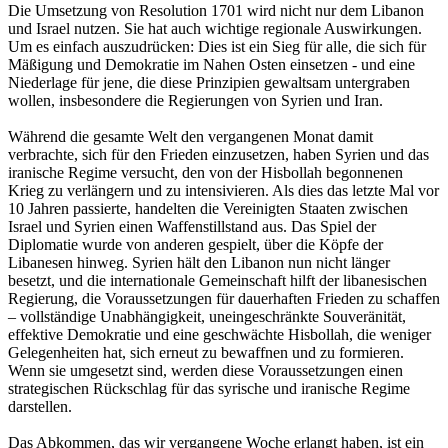
Die Umsetzung von Resolution 1701 wird nicht nur dem Libanon
und Israel nutzen. Sie hat auch wichtige regionale Auswirkungen.
Um es einfach auszudrücken: Dies ist ein Sieg für alle, die sich für
Mäßigung und Demokratie im Nahen Osten einsetzen - und eine
Niederlage für jene, die diese Prinzipien gewaltsam untergraben
wollen, insbesondere die Regierungen von Syrien und Iran.
Während die gesamte Welt den vergangenen Monat damit
verbrachte, sich für den Frieden einzusetzen, haben Syrien und das
iranische Regime versucht, den von der Hisbollah begonnenen
Krieg zu verlängern und zu intensivieren. Als dies das letzte Mal vor
10 Jahren passierte, handelten die Vereinigten Staaten zwischen
Israel und Syrien einen Waffenstillstand aus. Das Spiel der
Diplomatie wurde von anderen gespielt, über die Köpfe der
Libanesen hinweg. Syrien hält den Libanon nun nicht länger
besetzt, und die internationale Gemeinschaft hilft der libanesischen
Regierung, die Voraussetzungen für dauerhaften Frieden zu schaffen
– vollständige Unabhängigkeit, uneingeschränkte Souveränität,
effektive Demokratie und eine geschwächte Hisbollah, die weniger
Gelegenheiten hat, sich erneut zu bewaffnen und zu formieren.
Wenn sie umgesetzt sind, werden diese Voraussetzungen einen
strategischen Rückschlag für das syrische und iranische Regime
darstellen.
Das Abkommen, das wir vergangene Woche erlangt haben, ist ein