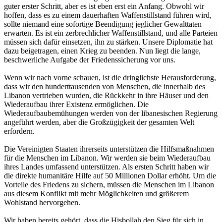
guter erster Schritt, aber es ist eben erst ein Anfang. Obwohl wir
hoffen, dass es zu einem dauerhaften Waffenstillstand führen wird,
sollte niemand eine sofortige Beendigung jeglicher Gewalttaten
erwarten. Es ist ein zerbrechlicher Waffenstillstand, und alle Parteien
müssen sich dafür einsetzen, ihn zu stärken. Unsere Diplomatie hat
dazu beigetragen, einen Krieg zu beenden. Nun liegt die lange,
beschwerliche Aufgabe der Friedenssicherung vor uns.
Wenn wir nach vorne schauen, ist die dringlichste Herausforderung,
dass wir den hunderttausenden von Menschen, die innerhalb des
Libanon vertrieben wurden, die Rückkehr in ihre Häuser und den
Wiederaufbau ihrer Existenz ermöglichen. Die
Wiederaufbaubemühungen werden von der libanesischen Regierung
angeführt werden, aber die Großzügigkeit der gesamten Welt
erfordern.
Die Vereinigten Staaten ihrerseits unterstützen die Hilfsmaßnahmen
für die Menschen im Libanon. Wir werden sie beim Wiederaufbau
ihres Landes umfassend unterstützen. Als ersten Schritt haben wir
die direkte humanitäre Hilfe auf 50 Millionen Dollar erhöht. Um die
Vorteile des Friedens zu sichern, müssen die Menschen im Libanon
aus diesem Konflikt mit mehr Möglichkeiten und größerem
Wohlstand hervorgehen.
Wir haben bereits gehört, dass die Hisbollah den Sieg für sich in