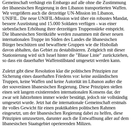
Gemeinschaft verhängt ein Embargo auf alle ohne die Zustimmung
der libanesischen Regierung in den Libanon transportierten Waffen.
Wir vergrößern auch die derzeitige UN-Mission im Libanon,
UNIFIL. Die neue UNIFIL-Mission wird über ein robustes Mandat,
bessere Ausrüstung und 15.000 Soldaten verfügen - was einer
siebenfachen Erhöhung ihrer derzeitigen Truppenstärke entspricht.
Die libanesischen Streitkräfte werden zusammen mit dieser neuen
internationalen Truppe im Süden des Landes die libanesischen
Bürger beschützen und bewaffnete Gruppen wie die Hisbollah
davon abhalten, das Gebiet zu destabilisieren. Zeitgleich mit dieser
Stationierung wird sich Israel hinter die "Blaue Linie" zurückziehen,
so dass ein dauerhafter Waffenstillstand umgesetzt werden kann.
Zuletzt gibt diese Resolution klar die politischen Prinzipien zur
Sicherung eines dauerhaften Friedens vor: keine ausländischen
Truppen, keine Waffen und keine Autorität im Libanon außer die
der souveränen libanesischen Regierung. Diese Prinzipien stellen
einen seit langem existierenden internationalen Konsens dar, der
zwar seit Jahrzehnten immer wieder bestätigt, jedoch nie vollständig
umgesetzt wurde. Jetzt hat die internationale Gemeinschaft erstmals
ihr volles Gewicht für einen praktikablen politischen Rahmen
eingesetzt, um der libanesischen Regierung dabei zu helfen, diese
Prinzipien umzusetzen, darunter auch die Entwaffnung aller auf dem
libanesischen Staatsgebiet operierenden Milizen.