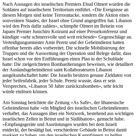
Nach Aussagen des israelischen Premiers Ehud Olmert wurden die
Soldaten auf israelischem Territorium entführt. »Die Ereignisse an
diesem Morgen sind keine Terrorattacke, sondern die Aktion eines
souveränen Staates, der Israel ohne Grund angegriffen hat. Libanon
wird den Preis dafür zahlen«, schimpfte Olmert im Beisein von
Japans Premier Junichiro Koizumi auf einer Pressekonferenz und
kündigte »sehr schmerzvolle und weit reichende« Gegenschläge an.
Verteidigungsminister Amir Peretz und der Geheimdienst hatten
offenbar bereits alles vorbereitet. Die schnelle Mobilisierung der
Truppen und die Ausweitung der Operation sind Belege dafür, dass
Israel schon vor den Entführungen einen Plan in der Schublade
hatte: Die zielgerichteten Bombardierungen beweisen, wie detailliert
der Auslandsgeheimdienst samt Kollaborateuren Libanon
ausgekundschaftet hatte: Die Israelis besitzen genaue Zieldaten von
jeder Seifenfabrik, jeder Schule. Peretz wusste, dass er sein
Versprechen, »Libanon 50 Jahre zurückzubomben«, sehr leicht
würde einlösen können.
Am Sonntag berichtete die Zeitung »As Safir«, der libanesische
Geheimdienst habe »ein Mitglied des israelischen Geheimdienstes
verhaftet, das Aussagen über ein Netzwerk, bestehend aus wichtigen
israelischen Zellen in Beirut und in Südlibanon«, gemacht habe.
»Empfangsgeräte und Ausrüstungen wurden bei dem Israeli
entdeckt, der bestätigt hat, verschiedene Gebäude in Beirut damit
markiert zu haben, um den israelischen Kampfjägern zu helfen,