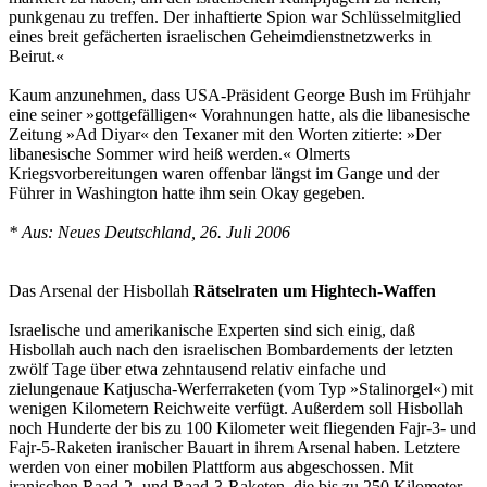
punkgenau zu treffen. Der inhaftierte Spion war Schlüsselmitglied
eines breit gefächerten israelischen Geheimdienstnetzwerks in
Beirut.«
Kaum anzunehmen, dass USA-Präsident George Bush im Frühjahr
eine seiner »gottgefälligen« Vorahnungen hatte, als die libanesische
Zeitung »Ad Diyar« den Texaner mit den Worten zitierte: »Der
libanesische Sommer wird heiß werden.« Olmerts
Kriegsvorbereitungen waren offenbar längst im Gange und der
Führer in Washington hatte ihm sein Okay gegeben.
* Aus: Neues Deutschland, 26. Juli 2006
Das Arsenal der Hisbollah
Rätselraten um Hightech-Waffen
Israelische und amerikanische Experten sind sich einig, daß
Hisbollah auch nach den israelischen Bombardements der letzten
zwölf Tage über etwa zehntausend relativ einfache und
zielungenaue Katjuscha-Werferraketen (vom Typ »Stalinorgel«) mit
wenigen Kilometern Reichweite verfügt. Außerdem soll Hisbollah
noch Hunderte der bis zu 100 Kilometer weit fliegenden Fajr-3- und
Fajr-5-Raketen iranischer Bauart in ihrem Arsenal haben. Letztere
werden von einer mobilen Plattform aus abgeschossen. Mit
iranischen Raad-2- und Raad-3-Raketen, die bis zu 250 Kilometer