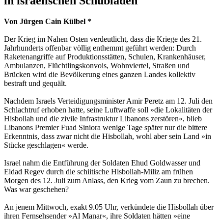
in israelischen Schubladen
Von Jürgen Cain Külbel *
Der Krieg im Nahen Osten verdeutlicht, dass die Kriege des 21.
Jahrhunderts offenbar völlig enthemmt geführt werden: Durch
Raketenangriffe auf Produktionsstätten, Schulen, Krankenhäuser,
Ambulanzen, Flüchtlingskonvois, Wohnviertel, Straßen und
Brücken wird die Bevölkerung eines ganzen Landes kollektiv
bestraft und gequält.
Nachdem Israels Verteidigungsminister Amir Peretz am 12. Juli den
Schlachtruf erhoben hatte, seine Luftwaffe soll »die Lokalitäten der
Hisbollah und die zivile Infrastruktur Libanons zerstören«, blieb
Libanons Premier Fuad Siniora wenige Tage später nur die bittere
Erkenntnis, dass zwar nicht die Hisbollah, wohl aber sein Land »in
Stücke geschlagen« werde.
Israel nahm die Entführung der Soldaten Ehud Goldwasser und
Eldad Regev durch die schiitische Hisbollah-Miliz am frühen
Morgen des 12. Juli zum Anlass, den Krieg vom Zaun zu brechen.
Was war geschehen?
An jenem Mittwoch, exakt 9.05 Uhr, verkündete die Hisbollah über
ihren Fernsehsender »Al Manar«, ihre Soldaten hätten »eine