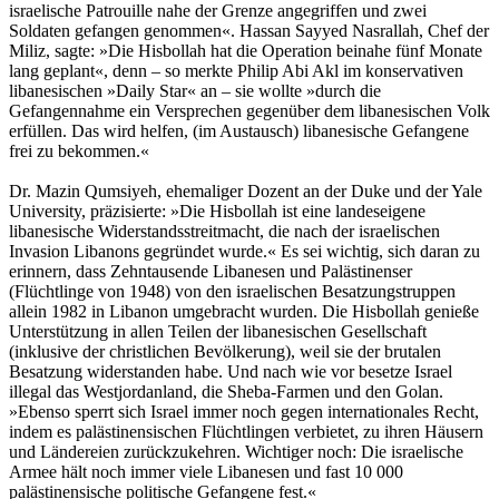
israelische Patrouille nahe der Grenze angegriffen und zwei
Soldaten gefangen genommen«. Hassan Sayyed Nasrallah, Chef der
Miliz, sagte: »Die Hisbollah hat die Operation beinahe fünf Monate
lang geplant«, denn – so merkte Philip Abi Akl im konservativen
libanesischen »Daily Star« an – sie wollte »durch die
Gefangennahme ein Versprechen gegenüber dem libanesischen Volk
erfüllen. Das wird helfen, (im Austausch) libanesische Gefangene
frei zu bekommen.«
Dr. Mazin Qumsiyeh, ehemaliger Dozent an der Duke und der Yale
University, präzisierte: »Die Hisbollah ist eine landeseigene
libanesische Widerstandsstreitmacht, die nach der israelischen
Invasion Libanons gegründet wurde.« Es sei wichtig, sich daran zu
erinnern, dass Zehntausende Libanesen und Palästinenser
(Flüchtlinge von 1948) von den israelischen Besatzungstruppen
allein 1982 in Libanon umgebracht wurden. Die Hisbollah genieße
Unterstützung in allen Teilen der libanesischen Gesellschaft
(inklusive der christlichen Bevölkerung), weil sie der brutalen
Besatzung widerstanden habe. Und nach wie vor besetze Israel
illegal das Westjordanland, die Sheba-Farmen und den Golan.
»Ebenso sperrt sich Israel immer noch gegen internationales Recht,
indem es palästinensischen Flüchtlingen verbietet, zu ihren Häusern
und Ländereien zurückzukehren. Wichtiger noch: Die israelische
Armee hält noch immer viele Libanesen und fast 10 000
palästinensische politische Gefangene fest.«