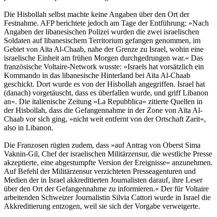
Die Hisbollah selbst machte keine Angaben über den Ort der
Festnahme. AFP berichtete jedoch am Tage der Entführung: »Nach
Angaben der libanesischen Polizei wurden die zwei israelischen
Soldaten auf libanesischem Territorium gefangen genommen, im
Gebiet von Aïta Al-Chaab, nahe der Grenze zu Israel, wohin eine
israelische Einheit am frühen Morgen durchgedrungen war.« Das
französische Voltaire-Network wusste: »Israels hat vorsätzlich ein
Kommando in das libanesische Hinterland bei Aïta Al-Chaab
geschickt. Dort wurde es von der Hisbollah angegriffen. Israel hat
(danach) vorgetäuscht, dass es überfallen wurde, und griff Libanon
an«. Die italienische Zeitung »La Repubblica« zitierte Quellen in
der Hisbollah, dass die Gefangennahme in der Zone von Aïta Al-
Chaab vor sich ging, »nicht weit entfernt von der Ortschaft Zarit«,
also in Libanon.
Die Franzosen rügten zudem, dass »auf Antrag von Oberst Sima
Vaknin-Gil, Chef der israelischen Militärzensur, die westliche Presse
akzeptierte, eine abgestumpfte Version der Ereignisse« anzunehmen.
Auf Befehl der Militärzensur verzichteten Presseagenturen und
Medien der in Israel akkreditierten Journalisten darauf, ihre Leser
über den Ort der Gefangennahme zu informieren.« Der für Voltaire
arbeitenden Schweizer Journalistin Silvia Cattori wurde in Israel die
Akkreditierung entzogen, weil sie sich der Vorgabe verweigerte.