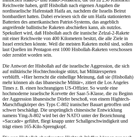
Reichweite haben, griff Hisbollah nach eigenen Angaben die
nordisraelische Hafenstadt Haifa an, nachdem die Israelis Beirut
bombardiert hatten. Dabei erwiesen sich die um Haifa stationierten
Batterien des amerikanischen Patriot-Systems, das angeblich
angreifende ballistische Raketen abschießen kann, als nutzlos.
Spekuliert wird, daß Hisbollah auch die iranische Zelzal-2-Rakete
mit einer Reichweite von 400 Kilometern besitzt, die alle Ziele in
Israel erreichen könnte. Weil die meisten Raketen mobil sind, sollen
laut Quellen im Pentagon erst 1000 Hisbollah-Raketen verschossen
oder zerstört worden sein.
Die Antwort der Hisbollah auf die israelische Aggression, die sich
auf militärische Hochtechnologie stützt, hat Militärexperten
verblüfft. »Hier herrscht die einhellige Meinung, daß sie (Hisbollah)
mehr können als das libanesische Militär«, zitiert die Los Angeles
Times z. B. einen hochrangigen US-Offizier. So wurde eine
hochmoderne israelische Korvette der Saar-5-Klasse, die zu Beginn
der Aggression libanesische Dörfer beschoß, von einem Hightech-
Marschflugkörper des Typs C-802 iranischer Bauart getroffen und
schwer beschädigt. Die ursprünglich chinesische Entwicklung
namens Ying-Ji-802 wird bei der NATO unter der Bezeichnung
»Saccade« geführt, fliegt knapp unter Schallgeschwindigkeit und
trägt einen 165-Kilo-Sprengkopf.