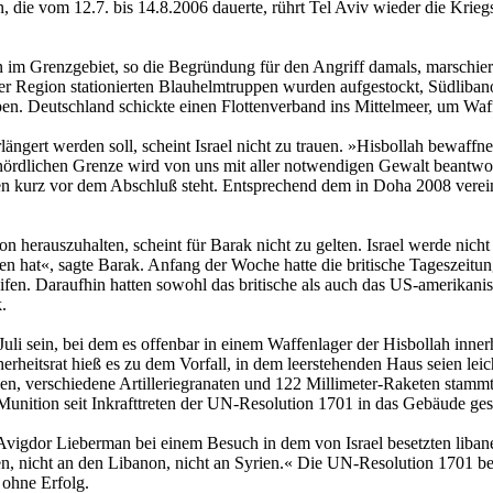
, die vom 12.7. bis 14.8.2006 dauerte, rührt Tel Aviv wieder die Kri
 im Grenzgebiet, so die Begründung für den Angriff damals, marschierte
 Region stationierten Blauhelmtruppen wurden aufgestockt, Südlibanon 
pen. Deutschland schickte einen Flottenverband ins Mittelmeer, um Waf
ert werden soll, scheint Israel nicht zu trauen. »Hisbollah bewaffnet
 nördlichen Grenze wird von uns mit aller notwendigen Gewalt beantwo
n kurz vor dem Abschluß steht. Entsprechend dem in Doha 2008 verein
 herauszuhalten, scheint für Barak nicht zu gelten. Israel werde nich
keten hat«, sagte Barak. Anfang der Woche hatte die britische Tageszei
fen. Daraufhin hatten sowohl das britische als auch das US-amerikan
.
 Juli sein, bei dem es offenbar in einem Waffenlager der Hisbollah inn
itsrat hieß es zu dem Vorfall, in dem leerstehenden Haus seien lei
, verschiedene Artilleriegranaten und 122 Millimeter-Raketen stamm
d Munition seit Inkrafttreten der UN-Resolution 1701 in das Gebäude g
 Avigdor Lieberman bei einem Besuch in dem von Israel besetzten liba
en, nicht an den Libanon, nicht an Syrien.« Die UN-Resolution 1701 b
 ohne Erfolg.