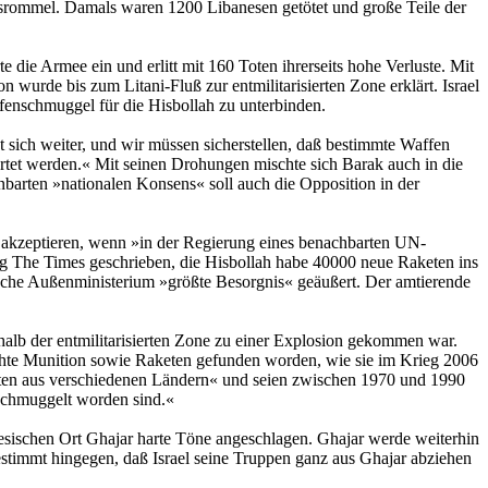
egsrommel. Damals waren 1200 Libanesen getötet und große Teile der
 die Armee ein und erlitt mit 160 Toten ihrerseits hohe Verluste. Mit
wurde bis zum Litani-Fluß zur entmilitarisierten Zone erklärt. Israel
fenschmuggel für die Hisbollah zu unterbinden.
 sich weiter, und wir müssen sicherstellen, daß bestimmte Waffen
rtet werden.« Mit seinen Drohungen mischte sich Barak auch in die
barten »nationalen Konsens« soll auch die Opposition in der
t akzeptieren, wenn »in der Regierung eines benachbarten UN-
tung The Times geschrieben, die Hisbollah habe 40000 neue Raketen ins
ische Außenministerium »größte Besorgnis« geäußert. Der amtierende
erhalb der entmilitarisierten Zone zu einer Explosion gekommen war.
chte Munition sowie Raketen gefunden worden, wie sie im Krieg 2006
ten aus verschiedenen Ländern« und seien zwischen 1970 und 1990
eschmuggelt worden sind.«
nesischen Ort Ghajar harte Töne angeschlagen. Ghajar werde weiterhin
estimmt hingegen, daß Israel seine Truppen ganz aus Ghajar abziehen