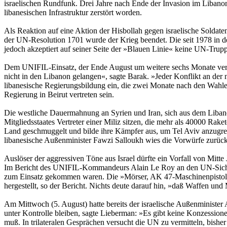
israelischen Rundfunk. Drei Jahre nach Ende der Invasion im Libanon
libanesischen Infrastruktur zerstört worden.
Als Reaktion auf eine Aktion der Hisbollah gegen israelische Soldaten
der UN-Resolution 1701 wurde der Krieg beendet. Die seit 1978 in der
jedoch akzeptiert auf seiner Seite der »Blauen Linie« keine UN-Trup
Dem UNIFIL-Einsatz, der Ende August um weitere sechs Monate verläng
nicht in den Libanon gelangen«, sagte Barak. »Jeder Konflikt an der
libanesische Regierungsbildung ein, die zwei Monate nach den Wahle
Regierung in Beirut vertreten sein.
Die westliche Dauermahnung an Syrien und Iran, sich aus dem Libanon
Mitgliedsstaates Vertreter einer Miliz sitzen, die mehr als 40000 Ra
Land geschmuggelt und bilde ihre Kämpfer aus, um Tel Aviv anzugrei
libanesische Außenminister Fawzi Salloukh wies die Vorwürfe zurück
Auslöser der aggressiven Töne aus Israel dürfte ein Vorfall von Mitte
Im Bericht des UNIFIL-Kommandeurs Alain Le Roy an den UN-Sicherhe
zum Einsatz gekommen waren. Die »Mörser, AK 47-Maschinenpistolen
hergestellt, so der Bericht. Nichts deute darauf hin, »daß Waffen un
Am Mittwoch (5. August) hatte bereits der israelische Außenminister
unter Kontrolle bleiben, sagte Lieberman: »Es gibt keine Konzession
muß. In trilateralen Gesprächen versucht die UN zu vermitteln, bisher