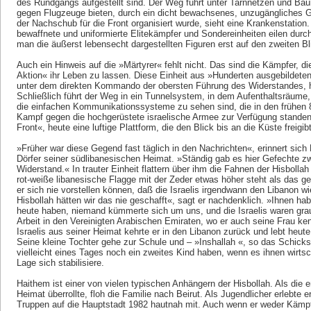
des Rundgangs aufgestellt sind. Der Weg führt unter Tarnnetzen und Bau
gegen Flugzeuge bieten, durch ein dicht bewachsenes, unzugängliches 
der Nachschub für die Front organisiert wurde, sieht eine Krankenstation.
bewaffnete und uniformierte Elitekämpfer und Sondereinheiten eilen durch
man die äußerst lebensecht dargestellten Figuren erst auf den zweiten Bl
Auch ein Hinweis auf die »Märtyrer« fehlt nicht. Das sind die Kämpfer, die 
Aktion« ihr Leben zu lassen. Diese Einheit aus »Hunderten ausgebildeten
unter dem direkten Kommando der obersten Führung des Widerstandes, he
Schließlich führt der Weg in ein Tunnelsystem, in dem Aufenthaltsräum
die einfachen Kommunikationssysteme zu sehen sind, die in den frühen 8
Kampf gegen die hochgerüstete israelische Armee zur Verfügung standen
Front«, heute eine luftige Plattform, die den Blick bis an die Küste freigibt
»Früher war diese Gegend fast täglich in den Nachrichten«, erinnert sich
Dörfer seiner südlibanesischen Heimat. »Ständig gab es hier Gefechte z
Widerstand.« In trauter Einheit flattern über ihm die Fahnen der Hisbolla
rot-weiße libanesische Flagge mit der Zeder etwas höher steht als das g
er sich nie vorstellen können, daß die Israelis irgendwann den Libanon 
Hisbollah hätten wir das nie geschafft«, sagt er nachdenklich. »Ihnen ha
heute haben, niemand kümmerte sich um uns, und die Israelis waren gr
Arbeit in den Vereinigten Arabischen Emiraten, wo er auch seine Frau k
Israelis aus seiner Heimat kehrte er in den Libanon zurück und lebt heute
Seine kleine Tochter gehe zur Schule und – »Inshallah «, so das Schicksa
vielleicht eines Tages noch ein zweites Kind haben, wenn es ihnen wirtsc
Lage sich stabilisiere.
Haithem ist einer von vielen typischen Anhängern der Hisbollah. Als die e
Heimat überrollte, floh die Familie nach Beirut. Als Jugendlicher erlebte 
Truppen auf die Hauptstadt 1982 hautnah mit. Auch wenn er weder Kämpfer