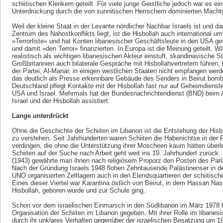
schiitischen Klerikern geteilt. Für viele junge Geistliche jedoch war es 
Unterdrückung durch die von sunnitischen Herrschern dominierten Macht
Weil der kleine Staat in der Levante nördlicher Nachbar Israels ist und da
Zentrum des Nahostkonflikts liegt, ist die Hisbollah auch international ums
»Terrorliste« und hat Konten libanesischer Geschäftsleute in den USA gesp
und damit »den Terror« finanzierten. In Europa ist die Meinung geteilt. 
realistisch als wichtigen libanesischen Akteur einstuft, skandinavische 
Großbritannien auch bilaterale Gespräche mit Hisbollahvertretern führen
der Partei, Al-Manar, in einigen westlichen Staaten nicht empfangen werde
das deutlich als Presse erkennbare Gebäude des Senders in Beirut bomba
Deutschland pflegt Kontakte mit der Hisbollah fast nur auf Geheimdienst
USA und Israel. Mehrmals hat der Bundesnachrichtendienst (BND) beim
Israel und der Hisbollah assistiert.
Lange unterdrückt
Ohne die Geschichte der Schiiten im Libanon ist die Entstehung der Hisbo
zu verstehen. Seit Jahrhunderten waren Schiiten die Habenichtse in der 
verdingen, die ohne die Unterstützung ihrer Moscheen kaum hätten über
Schiiten auf der Suche nach Arbeit geht weit ins 19. Jahrhundert zurück
(1943) gewährte man ihnen nach religiösem Proporz den Posten des Parla
Nach der Gründung Israels 1948 flohen Zehntausende Palästinenser in d
UNO organisierten Zeltlagern auch in den Elendsquartieren der schiitisc
Eines dieser Viertel war Karantina östlich von Beirut, in dem Hassan Nasr
Hisbollah, geboren wurde und zur Schule ging.
Schon vor dem israelischen Einmarsch in den Südlibanon im März 1978 
Organisation der Schiiten im Libanon gegeben. Mit ihrer Rolle im libane
durch ihr unklares Verhalten gegenüber der israelischen Besatzung um 19