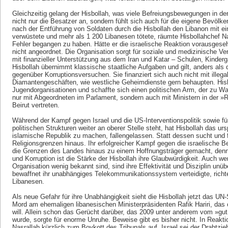
Gleichzeitig gelang der Hisbollah, was viele Befreiungsbewegungen in der
nicht nur die Besatzer an, sondern fühlt sich auch für die eigene Bevölker
nach der Entführung von Soldaten durch die Hisbollah den Libanon mit
verwüstete und mehr als 1 200 Libanesen tötete, räumte Hisbollahchef Na
Fehler begangen zu haben. Hätte er die israelische Reaktion vorausgesehe
nicht angeordnet. Die Organisation sorgt für soziale und medizinische V
mit finanzieller Unterstützung aus dem Iran und Katar – Schulen, Kinder
Hisbollah übernimmt klassische staatliche Aufgaben und gilt, anders als
gegenüber Korruptionsversuchen. Sie finanziert sich auch nicht mit illega
Diamantengeschäften, wie westliche Geheimdienste gern behaupten. Hisbo
Jugendorganisationen und schaffte sich einen politischen Arm, der zu Wahl
nur mit Abgeordneten im Parlament, sondern auch mit Ministern in der »R
Beirut vertreten.
Während der Kampf gegen Israel und die US-Interventionspolitik sowie fü
politischen Strukturen weiter an oberer Stelle steht, hat Hisbollah das ur
islamische Republik zu machen, fallengelassen. Statt dessen sucht und fi
Religionsgrenzen hinaus. Ihr erfolgreicher Kampf gegen die israelische B
die Grenzen des Landes hinaus zu einem Hoffnungsträger gemacht, denn i
und Korruption ist die Stärke der Hisbollah ihre Glaubwürdigkeit. Auch we
Organisation wenig bekannt sind, sind ihre Effektivität und Disziplin unü
bewaffnet ihr unabhängiges Telekommunikationssystem verteidigte, richte
Libanesen.
Als neue Gefahr für ihre Unabhängigkeit sieht die Hisbollah jetzt das UN
Mord am ehemaligen libanesischen Ministerpräsidenten Rafik Hariri, das o
will. Allein schon das Gerücht darüber, das 2009 unter anderem vom »gut 
wurde, sorgte für enorme Unruhe. Beweise gibt es bisher nicht. In Reaktio
Nasrallah kürzlich zum Boykott des Tribunals auf. Israel sei der Drahtzieh