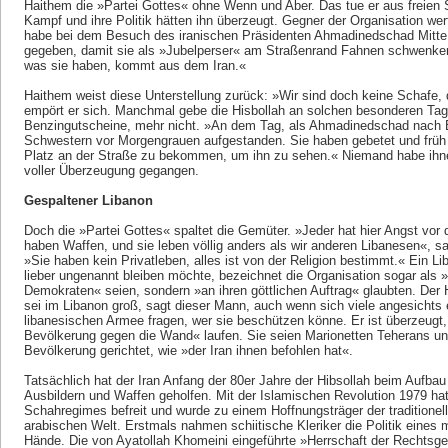
Haithem die »Partei Gottes« ohne Wenn und Aber. Das tue er aus freien S
Kampf und ihre Politik hätten ihn überzeugt. Gegner der Organisation wer
habe bei dem Besuch des iranischen Präsidenten Ahmadinedschad Mitte
gegeben, damit sie als »Jubelperser« am Straßenrand Fahnen schwenken
was sie haben, kommt aus dem Iran.«
Haithem weist diese Unterstellung zurück: »Wir sind doch keine Schafe, 
empört er sich. Manchmal gebe die Hisbollah an solchen besonderen Tage
Benzingutscheine, mehr nicht. »An dem Tag, als Ahmadinedschad nach B
Schwestern vor Morgengrauen aufgestanden. Sie haben gebetet und früh
Platz an der Straße zu bekommen, um ihn zu sehen.« Niemand habe ihne
voller Überzeugung gegangen.
Gespaltener Libanon
Doch die »Partei Gottes« spaltet die Gemüter. »Jeder hat hier Angst vor d
haben Waffen, und sie leben völlig anders als wir anderen Libanesen«, sa
»Sie haben kein Privatleben, alles ist von der Religion bestimmt.« Ein 
lieber ungenannt bleiben möchte, bezeichnet die Organisation sogar als 
Demokraten« seien, sondern »an ihren göttlichen Auftrag« glaubten. Der 
sei im Libanon groß, sagt dieser Mann, auch wenn sich viele angesichts 
libanesischen Armee fragen, wer sie beschützen könne. Er ist überzeugt, 
Bevölkerung gegen die Wand« laufen. Sie seien Marionetten Teherans un
Bevölkerung gerichtet, wie »der Iran ihnen befohlen hat«.
Tatsächlich hat der Iran Anfang der 80er Jahre der Hibsollah beim Aufbau 
Ausbildern und Waffen geholfen. Mit der Islamischen Revolution 1979 hatt
Schahregimes befreit und wurde zu einem Hoffnungsträger der traditionell u
arabischen Welt. Erstmals nahmen schiitische Kleriker die Politik eines
Hände. Die von Ayatollah Khomeini eingeführte »Herrschaft der Rechtsgel