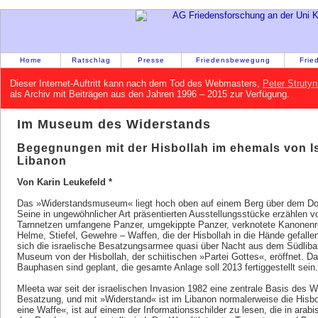
Home
Ratschlag
Presse
Friedensbewegung
Frie
Dieser Internet-Auftritt kann nach dem Tod des Webmasters,
Peter Strutyn
als Archiv mit Beiträgen aus den Jahren 1996 – 2015 zur Verfügung.
Im Museum des Widerstands
Begegnungen mit der Hisbollah im ehemals von Is
Libanon
Von Karin Leukefeld *
Das »Widerstandsmuseum« liegt hoch oben auf einem Berg über dem Dor
Seine in ungewöhnlicher Art präsentierten Ausstellungsstücke erzählen 
Tarnnetzen umfangene Panzer, umgekippte Panzer, verknotete Kanonenro
Helme, Stiefel, Gewehre – Waffen, die der Hisbollah in die Hände gefal
sich die israelische Besatzungsarmee quasi über Nacht aus dem Südlib
Museum von der Hisbollah, der schiitischen »Partei Gottes«, eröffnet. D
Bauphasen sind geplant, die gesamte Anlage soll 2013 fertiggestellt sein.
Mleeta war seit der israelischen Invasion 1982 eine zentrale Basis des W
Besatzung, und mit »Widerstand« ist im Libanon normalerweise die Hisbo
eine Waffe«, ist auf einem der Informationsschilder zu lesen, die in arab