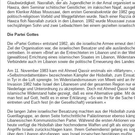
Glaubwürdigkeit. Nasrallah, der als Jugendlicher in der Amal organisiert 
Hawza, dem Seminar schiitischer Geistlicher, im irakischen Najaf, ausgeb
dem Kleriker Abbas Moussawi, dem ersten Generalsekretär der 1982 gegr
politisch-religiösen Vorbild und Weggefährten wurde. Nach einer Razzia 
Hawza floh Nasrallah zurück in den Libanon. 1992 wurde Moussawi zusa
sechsjährigen Sohn und zwei Leibwächtern bei einem gezielten israelische
Die Partei Gottes
Die »Partei Gottes« entstand 1982, als die israelische Armee erneut den 
Ziel der Organisation war, die israelischen Besatzer und alle ausländisc
vertreiben. In einem »Brief an die Entrechteten im Libanon und in der We
(gewaltlose) Errichtung eines islamischen Staates im Libanon, Widerstan
Verbündete auch im Libanon sowie die politische Erneuerung des Landes
Am 11. November 1983 kam mit Ahmed Qassir erstmals ein »Märtyrer«, e
»Selbstmordattentäter« bezeichneten Kämpfer der Hisbollah, zum Einsatz,
in Tyr in die Luft sprengte. Im Widerstandsmuseum von Mleeti wird an ihn
Invasion 1982 habe Israel den Libanesen und der gesamten Region nur e
Niederlage und Unterordnung zu akzeptieren. Doch mit Ahmed Qassir hab
islamische Widerstand habe gezeigt, daß es eine Alternative gäbe. Mit de
man fest auf Gott, heißt es in einer Erklärung: »So wie Ihr für die Sache G
eintreten und Euch fest (in der Gesellschaft) verankern.«
Die langen Jahre israelischer Besatzung machten aus der Hisbollah zunäc
Guerillagruppe, an deren Seite fortschrittliche Palästinenser ebenso käm
Libanesischen Kommunistischen Partei. Während die ersten Aktionen von
heute verfügt die Hisbollah über hochmoderne Waffen und gilt als einzige
Angriffe Israels zurückschlagen kann. Ihrem Geheimdienst gelang es soga
über dem Libanon abzufangen, was Israel inzwischen bestätigen mußte.