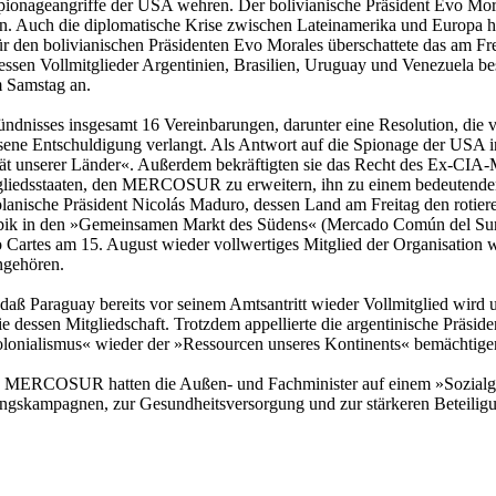
ionageangriffe der USA wehren. Der bolivianische Präsident Evo Mor
n. Auch die diplomatische Krise zwischen Lateinamerika und Europa h
ür den bolivianischen Präsidenten Evo Morales überschattete das am Fre
Vollmitglieder Argentinien, Brasilien, Uruguay und Venezuela besch
m Samstag an.
ündnisses insgesamt 16 Vereinbarungen, darunter eine Resolution, die
sene Entschuldigung verlangt. Als Antwort auf die Spionage der USA
ät unserer Länder«. Außerdem bekräftigten sie das Recht des Ex-CIA-
Mitgliedsstaaten, den MERCOSUR zu erweitern, ihn zu einem bedeutende
anische Präsident Nicolás Maduro, dessen Land am Freitag den rotier
ribik in den »Gemeinsamen Markt des Südens« (Mercado Común del Sur)
o Cartes am 15. August wieder vollwertiges Mitglied der Organisation
ngehören.
gt, daß Paraguay bereits vor seinem Amtsantritt wieder Vollmitglied wir
essen Mitgliedschaft. Trotzdem appellierte die argentinische Präsiden
Kolonialismus« wieder der »Ressourcen unseres Kontinents« bemächtige
s MERCOSUR hatten die Außen- und Fachminister auf einem »Sozialgi
ungskampagnen, zur Gesundheitsversorgung und zur stärkeren Beteilig