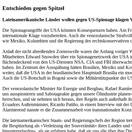
Entschieden gegen Spitzel
Lateinamerikanische Länder wollen gegen US-Spionage klagen 
Die Spionageangriffe der USA könnten Konsequenzen haben. Am Fre
internationale Klage vorzubereiten. Auch die venezolanische Strafvollzu
wie Mexiko, Kolumbien und die Regierung des rechtskonservativen ch
Anlaß der nicht abreißenden Zorneswelle waren die Anfang voriger W
Mitarbeiters Edward Snowden über ein Spionagenetzwerk der USA in
flächendeckend von den US-Diensten NSA, CIA und FBI überwacht wo
haben. Im Zentrum der Ausspähung hätten Brasilien, Mexiko und Kolu
weiter, daß die USA in der brasilianischen Hauptstadt Brasilia ein m
Auch die US-Botschaft in Bogotá sowie die Militärstützpunkte der U
Der venezolanische Minister für Energie und Bergbau, Rafael Ramírez
uns ausspionieren und Sabotageakte gegen unsere Ölindustrie planen
herrschen, und sie nehmen sich heraus, ihre Regeln auch außerhalb i
Ecuadors Außenminister, Ricardo Patiño, in einem Interview mit der U
Alarmierend nannte er die Zusammenarbeit von transnationalen Konze
Die lateinamerikanischen Staats- und Regierungschefs der Region tret
die Bespitzelung als »Verletzung der Souveränität« ihres Landes und 
hinuntergelaufen«, als sie erfahren habe, daß sie uns alle über ihre