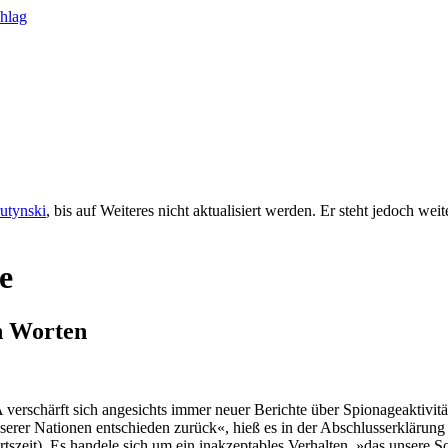
rutynski
, bis auf Weiteres nicht aktualisiert werden. Er steht jedoch we
e
en Worten
rschärft sich angesichts immer neuer Berichte über Spionageaktivit
erer Nationen entschieden zurück«, hieß es in der Abschlusserklärung
szeit). Es handele sich um ein inakzeptables Verhalten, »das unsere S