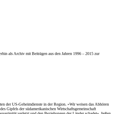
iterhin als Archiv mit Beiträgen aus den Jahren 1996 – 2015 zur
äten der US-Geheimdienste in der Region. »Wir weisen das Abhören
 des Gipfels der südamerikanischen Wirtschaftsgemeinschaft
ouveränität verletzt und den Beziehungen der Länder schadet«, ließen