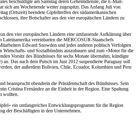
ales beschuldigte am Samstag deren Geheimdienste, die E-Mail-
at sich am Wochenende weiter zugespitzt. Das Anfang Juli von
itag (Ortszeit) beendete Gipfeltreffen des südamerikanischen
lossen, ihre Botschafter aus den vier europäischen Ländern zu
 von den vier europäischen Ländern eine umfassende Aufklärung über
 in Lateinamerika vereinbarten die MERCOSUR-Staatschefs
Mitarbeiters Edward Snowden und jedes anderen politisch Verfolgten
n Wirtschafts- und Sozialbündnis auszubauen und zum »Motor für die
enden Vorsitz des Bündnisses für sechs Monate übernahm, kündigte
 an. Das nach dem Putsch im Juni 2012 suspendierte Paraguay soll
 werden, der außerdem Bolivien, Chile, Ecuador, Kolumbien und Peru
d und beansprucht obendrein die Präsidentschaft des Bündnisses. Sein
tin Cristina Fernández an die Einheit in der Region. Eine Spaltung
n wollten.
pfel« ein umfangreiches Entwicklungsprogramm für die Region
ung der Beschäftigten in den Unternehmen.