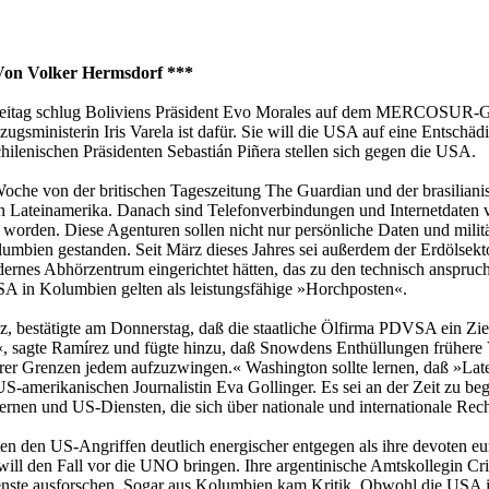
Von Volker Hermsdorf ***
itag schlug Boliviens Präsident Evo Morales auf dem MERCOSUR-Gip
gsministerin Iris Varela ist dafür. Sie will die USA auf eine Entschädig
ilenischen Präsidenten Sebastián Piñera stellen sich gegen die USA.
oche von der britischen Tageszeitung The Guardian und der brasiliani
 Lateinamerika. Danach sind Telefonverbindungen und Internetdaten 
rden. Diese Agenturen sollen nicht nur persönliche Daten und militä
mbien gestanden. Seit März dieses Jahres sei außerdem der Erdölsekto
odernes Abhörzentrum eingerichtet hätten, das zu den technisch anspruch
SA in Kolumbien gelten als leistungsfähige »Horchposten«.
, bestätigte am Donnerstag, daß die staatliche Ölfirma PDVSA ein Ziel
«, sagte Ramírez und fügte hinzu, daß Snowdens Enthüllungen frühere 
hrer Grenzen jedem aufzuzwingen.« Washington sollte lernen, daß »Lat
S-amerikanischen Journalistin Eva Gollinger. Es sei an der Zeit zu begr
rnen und US-Diensten, die sich über nationale und internationale Rec
en den US-Angriffen deutlich ­energischer entgegen als ihre devoten eu
will den Fall vor die UNO bringen. Ihre argentinische Amtskollegin Cris
 Dienste ausforschen. Sogar aus Kolumbien kam Kritik. Obwohl die USA 