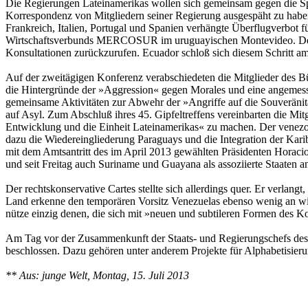
Die Regierungen Lateinamerikas wollen sich gemeinsam gegen die Sp
Korrespondenz von Mitgliedern seiner Regierung ausgespäht zu habe
Frankreich, Italien, Portugal und Spanien verhängte Überflugverbot f
Wirtschaftsverbunds MERCOSUR im uruguayischen Montevideo. Dessen 
Konsultationen zurückzurufen. Ecuador schloß sich diesem Schritt a
Auf der zweitägigen Konferenz verabschiedeten die Mitglieder des B
die Hintergründe der »Aggression« gegen Morales und eine angemes
gemeinsame Aktivitäten zur Abwehr der »Angriffe auf die Souveränit
auf Asyl. Zum Abschluß ihres 45. Gipfeltreffens vereinbarten die 
Entwicklung und die Einheit Lateinamerikas« zu machen. Der venezol
dazu die Wiedereingliederung Paraguays und die Integration der Ka
mit dem Amtsantritt des im April 2013 gewählten Präsidenten Horaci
und seit Freitag auch Suriname und Guayana als assoziierte Staaten a
Der rechtskonservative Cartes stellte sich allerdings quer. Er verlan
Land erkenne den temporären Vorsitz Venezuelas ebenso wenig an wie d
nütze einzig denen, die sich mit »neuen und subtileren Formen des 
Am Tag vor der Zusammenkunft der Staats- und Regierungschefs de
beschlossen. Dazu gehören unter anderem Projekte für Alphabetisier
** Aus: junge Welt, Montag, 15. Juli 2013