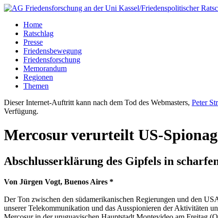
Home
Ratschlag
Presse
Friedensbewegung
Friedensforschung
Memorandum
Regionen
Themen
Dieser Internet-Auftritt kann nach dem Tod des Webmasters,
Peter St
Verfügung.
Mercosur verurteilt US-Spionag
Abschlusserklärung des Gipfels in scharf
Von Jürgen Vogt, Buenos Aires *
Der Ton zwischen den südamerikanischen Regierungen und den USA ve
unserer Telekommunikation und das Ausspionieren der Aktivitäten uns
Mercosur in der uruguayischen Hauptstadt Montevideo am Freitag (Ort