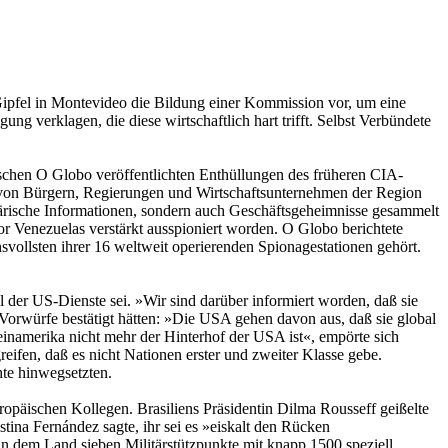
fel in Montevideo die Bildung einer Kommission vor, um eine
ung verklagen, die diese wirtschaftlich hart trifft. Selbst Verbündete
schen O Globo veröffentlichten Enthüllungen des früheren CIA-
von Bürgern, Regierungen und Wirtschaftsunternehmen der Region
rische Informationen, sondern auch Geschäftsgeheimnisse gesammelt
r Venezuelas verstärkt ausspioniert worden. O Globo berichtete
svollsten ihrer 16 weltweit operierenden Spionagestationen gehört.
 der US-Dienste sei. »Wir sind darüber informiert worden, daß sie
Vorwürfe bestätigt hätten: »Die USA gehen davon aus, daß sie global
einamerika nicht mehr der Hinterhof der USA ist«, empörte sich
eifen, daß es nicht Nationen erster und zweiter Klasse gebe.
hte hinwegsetzten.
ropäischen Kollegen. Brasiliens Präsidentin Dilma Rousseff geißelte
tina Fernández sagte, ihr sei es »eiskalt den Rücken
in dem Land sieben Militärstützpunkte mit knapp 1500 speziell