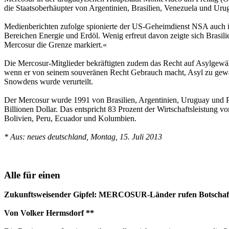
die Staatsoberhäupter von Argentinien, Brasilien, Venezuela und Uru
Medienberichten zufolge spionierte der US-Geheimdienst NSA auch i
Bereichen Energie und Erdöl. Wenig erfreut davon zeigte sich Brasili
Mercosur die Grenze markiert.«
Die Mercosur-Mitglieder bekräftigten zudem das Recht auf Asylgewähr
wenn er von seinem souveränen Recht Gebrauch macht, Asyl zu gewä
Snowdens wurde verurteilt.
Der Mercosur wurde 1991 von Brasilien, Argentinien, Uruguay und Para
Billionen Dollar. Das entspricht 83 Prozent der Wirtschaftsleistung v
Bolivien, Peru, Ecuador und Kolumbien.
* Aus: neues deutschland, Montag, 15. Juli 2013
Alle für einen
Zukunftsweisender Gipfel: MERCOSUR-Länder rufen Botschafte
Von Volker Hermsdorf **