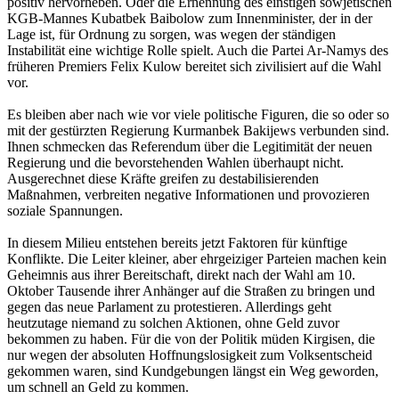
positiv hervorheben. Oder die Ernennung des einstigen sowjetischen
KGB-Mannes Kubatbek Baibolow zum Innenminister, der in der
Lage ist, für Ordnung zu sorgen, was wegen der ständigen
Instabilität eine wichtige Rolle spielt. Auch die Partei Ar-Namys des
früheren Premiers Felix Kulow bereitet sich zivilisiert auf die Wahl
vor.
Es bleiben aber nach wie vor viele politische Figuren, die so oder so
mit der gestürzten Regierung Kurmanbek Bakijews verbunden sind.
Ihnen schmecken das Referendum über die Legitimität der neuen
Regierung und die bevorstehenden Wahlen überhaupt nicht.
Ausgerechnet diese Kräfte greifen zu destabilisierenden
Maßnahmen, verbreiten negative Informationen und provozieren
soziale Spannungen.
In diesem Milieu entstehen bereits jetzt Faktoren für künftige
Konflikte. Die Leiter kleiner, aber ehrgeiziger Parteien machen kein
Geheimnis aus ihrer Bereitschaft, direkt nach der Wahl am 10.
Oktober Tausende ihrer Anhänger auf die Straßen zu bringen und
gegen das neue Parlament zu protestieren. Allerdings geht
heutzutage niemand zu solchen Aktionen, ohne Geld zuvor
bekommen zu haben. Für die von der Politik müden Kirgisen, die
nur wegen der absoluten Hoffnungslosigkeit zum Volksentscheid
gekommen waren, sind Kundgebungen längst ein Weg geworden,
um schnell an Geld zu kommen.