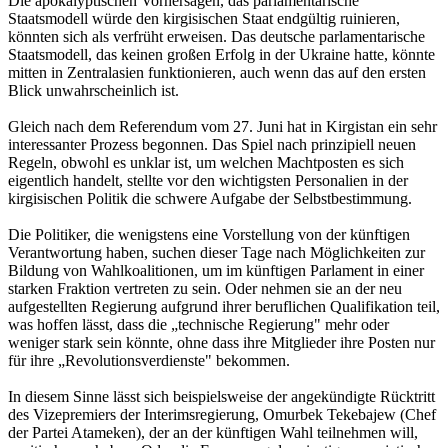
Die apokalyptischen Vorhersagen, das parlamentarische
Staatsmodell würde den kirgisischen Staat endgültig ruinieren,
könnten sich als verfrüht erweisen. Das deutsche parlamentarische
Staatsmodell, das keinen großen Erfolg in der Ukraine hatte, könnte
mitten in Zentralasien funktionieren, auch wenn das auf den ersten
Blick unwahrscheinlich ist.
Gleich nach dem Referendum vom 27. Juni hat in Kirgistan ein sehr
interessanter Prozess begonnen. Das Spiel nach prinzipiell neuen
Regeln, obwohl es unklar ist, um welchen Machtposten es sich
eigentlich handelt, stellte vor den wichtigsten Personalien in der
kirgisischen Politik die schwere Aufgabe der Selbstbestimmung.
Die Politiker, die wenigstens eine Vorstellung von der künftigen
Verantwortung haben, suchen dieser Tage nach Möglichkeiten zur
Bildung von Wahlkoalitionen, um im künftigen Parlament in einer
starken Fraktion vertreten zu sein. Oder nehmen sie an der neu
aufgestellten Regierung aufgrund ihrer beruflichen Qualifikation teil,
was hoffen lässt, dass die „technische Regierung" mehr oder
weniger stark sein könnte, ohne dass ihre Mitglieder ihre Posten nur
für ihre „Revolutionsverdienste" bekommen.
In diesem Sinne lässt sich beispielsweise der angekündigte Rücktritt
des Vizepremiers der Interimsregierung, Omurbek Tekebajew (Chef
der Partei Atameken), der an der künftigen Wahl teilnehmen will,