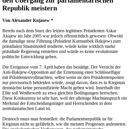
den Übergang zur parlamentarischen
Republik meistern
Von Alexander Knjasew *
Bereits nach dem Sturz des letzten legitimen Präsidenten Askar
Akajew im Jahr 2005 war jedoch offensichtlich gewesen: Obwohl
die damalige neue Führung (Präsident Kurmanbek Bakijew) zum
präsidialen Staatsmodell tendierte, würde keine wirklich starke
präsidiale Regierung entstehen und würde es keine evolutionäre
politische Entwicklung geben.
Die Ereignisse vom 7. April haben das bestätigt. Der Verzicht der
Anti-Bakijew-Opposition auf die Ernennung einer Schlüsselfigur
mit Präsidentenvollmachten, selbst wenn sie den Präsidentenposten
nur provisorisch bekleiden würde, zeugt davon, dass es in Kirgistan
demnächst keine personifizierte Macht geben wird. Innerhalb der
Elite soll Wettbewerb zu etwa gleichen Bedingungen herrschen.
Diese Konkurrenz ist sehr hart, weil der alleinige Machtanspruch ein
Merkmal der Entscheidungsträger und Herrschenden in dem
zentralasiatischen Land ist.
Dennoch muss man feststellen: die Parlamentsrepublik ist für
Kirgistan nicht so gefährlich, wie die meisten Prognosen andeuteten.