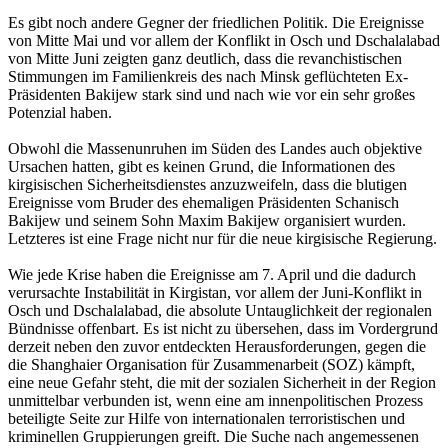
Es gibt noch andere Gegner der friedlichen Politik. Die Ereignisse
von Mitte Mai und vor allem der Konflikt in Osch und Dschalalabad
von Mitte Juni zeigten ganz deutlich, dass die revanchistischen
Stimmungen im Familienkreis des nach Minsk geflüchteten Ex-
Präsidenten Bakijew stark sind und nach wie vor ein sehr großes
Potenzial haben.
Obwohl die Massenunruhen im Süden des Landes auch objektive
Ursachen hatten, gibt es keinen Grund, die Informationen des
kirgisischen Sicherheitsdienstes anzuzweifeln, dass die blutigen
Ereignisse vom Bruder des ehemaligen Präsidenten Schanisch
Bakijew und seinem Sohn Maxim Bakijew organisiert wurden.
Letzteres ist eine Frage nicht nur für die neue kirgisische Regierung.
Wie jede Krise haben die Ereignisse am 7. April und die dadurch
verursachte Instabilität in Kirgistan, vor allem der Juni-Konflikt in
Osch und Dschalalabad, die absolute Untauglichkeit der regionalen
Bündnisse offenbart. Es ist nicht zu übersehen, dass im Vordergrund
derzeit neben den zuvor entdeckten Herausforderungen, gegen die
die Shanghaier Organisation für Zusammenarbeit (SOZ) kämpft,
eine neue Gefahr steht, die mit der sozialen Sicherheit in der Region
unmittelbar verbunden ist, wenn eine am innenpolitischen Prozess
beteiligte Seite zur Hilfe von internationalen terroristischen und
kriminellen Gruppierungen greift. Die Suche nach angemessenen