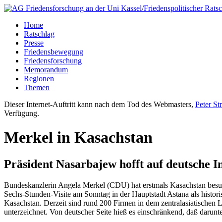
Home
Ratschlag
Presse
Friedensbewegung
Friedensforschung
Memorandum
Regionen
Themen
Dieser Internet-Auftritt kann nach dem Tod des Webmasters,
Peter St
Verfügung.
Merkel in Kasachstan
Präsident Nasarbajew hofft auf deutsche I
Bundeskanzlerin Angela Merkel (CDU) hat erstmals Kasachstan besuch
Sechs-Stunden-Visite am Sonntag in der Hauptstadt Astana als histor
Kasachstan. Derzeit sind rund 200 Firmen in dem zentralasiatisch
unterzeichnet. Von deutscher Seite hieß es einschränkend, daß darunt