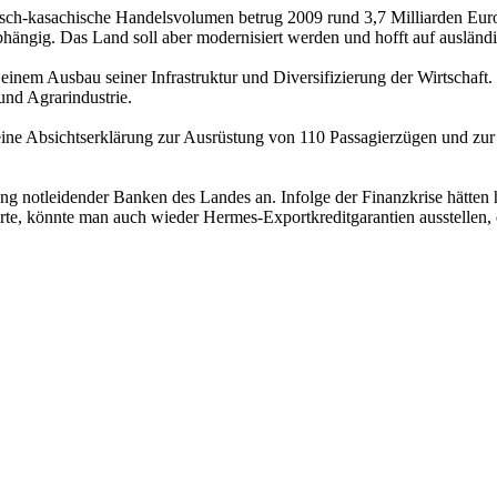
ch-kasachische Handelsvolumen betrug 2009 rund 3,7 Milliarden Euro.
bhängig. Das Land soll aber modernisiert werden und hofft auf ausländi
inem Ausbau seiner Infrastruktur und Diversifizierung der Wirtschaft. D
nd Agrarindustrie.
e Absichtserklärung zur Ausrüstung von 110 Passagierzügen und zur L
ung notleidender Banken des Landes an. Infolge der Finanzkrise hätten 
te, könnte man auch wieder Hermes-Exportkreditgarantien ausstellen, 