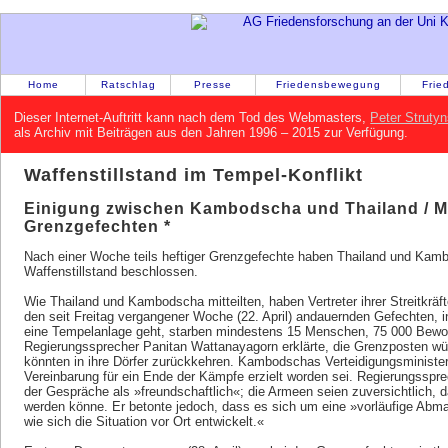
Home
Ratschlag
Presse
Friedensbewegung
Frie
Dieser Internet-Auftritt kann nach dem Tod des Webmasters,
Peter Strutyn
als Archiv mit Beiträgen aus den Jahren 1996 – 2015 zur Verfügung.
Waffenstillstand im Tempel-Konflikt
Einigung zwischen Kambodscha und Thailand / Mi
Grenzgefechten *
Nach einer Woche teils heftiger Grenzgefechte haben Thailand und Ka
Waffenstillstand beschlossen.
Wie Thailand und Kambodscha mitteilten, haben Vertreter ihrer Streitkräf
den seit Freitag vergangener Woche (22. April) andauernden Gefechten, 
eine Tempelanlage geht, starben mindestens 15 Menschen, 75 000 Bewoh
Regierungssprecher Panitan Wattanayagorn erklärte, die Grenzposten wür
könnten in ihre Dörfer zurückkehren. Kambodschas Verteidigungsminister
Vereinbarung für ein Ende der Kämpfe erzielt worden sei. Regierungsspre
der Gespräche als »freundschaftlich«; die Armeen seien zuversichtlich, 
werden könne. Er betonte jedoch, dass es sich um eine »vorläufige Ab
wie sich die Situation vor Ort entwickelt.«