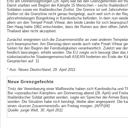
Erst am Donnerstagmorgen (28. April) war bei den Grenzgefechten ein tha
Damit starben seit Beginn der Kämpfe 15 Menschen – sechs thailändis
Soldaten sowie ein thailändischer Zivilist. Die Grenze ist seit Jahrzehnten
Stellen ist die Grenzlinie nicht genau festgelegt, auch weil sich in der 
jahrzehntelangen Bürgerkrieg in Kambodscha befinden. In dem nun wieder
allem um den Tempel Preah Vihear, den beide Länder für sich beanspruche
Den Haag hatte 1962 entschieden, dass die Ruinen aus dem elften Jah
Thailand aber nicht akzeptiert.
Zunächst ereigneten sich die Zusammenstöße an zwei anderen Tempelanla
sich beanspruchen. Am Dienstag dann wurde auch nahe Preah Vihear ge
Seiten für den Beginn der Feindseligkeiten verantwortlich. Zuletzt war der
friedlich beizulegen, erhöht worden. Die EU zeigte sich besorgt über da
südostasiatische Staatengemeinschaft ASEAN forderten ein Ende der Käm
Gesprächen auf. 11
* Aus: Neues Deutschland, 29. April 2011
Neue Grenzgefechte
Trotz der Vereinbarung einer Waffenruhe haben sich Kambodscha und Tha
Bei »sporadischen Kämpfen« am Donnerstag abend (28. April) und Freitag
thailändischer Soldat getötet worden, sagte ein Sprecher der Armee Bang
worden. Die Situation habe sich beruhigt, bleibe aber angespannt. Die 
einen »kurzen Zusammenstoß« am Freitag morgen.
(AFP/jW)
Quelle: junge Welt, 30. April 2011