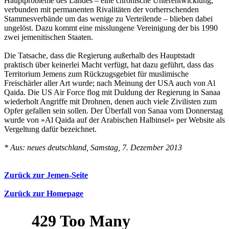
Hauptprobleme des Landes – eine chronische Unterentwicklung,
verbunden mit permanenten Rivalitäten der vorherrschenden
Stammesverbände um das wenige zu Verteilende – blieben dabei
ungelöst. Dazu kommt eine misslungene Vereinigung der bis 1990
zwei jemenitischen Staaten.
Die Tatsache, dass die Regierung außerhalb des Hauptstadt
praktisch über keinerlei Macht verfügt, hat dazu geführt, dass das
Territorium Jemens zum Rückzugsgebiet für muslimische
Freischärler aller Art wurde; nach Meinung der USA auch von Al
Qaida. Die US Air Force flog mit Duldung der Regierung in Sanaa
wiederholt Angriffe mit Drohnen, denen auch viele Zivilisten zum
Opfer gefallen sein sollen. Der Überfall von Sanaa vom Donnerstag
wurde von »Al Qaida auf der Arabischen Halbinsel« per Website als
Vergeltung dafür bezeichnet.
* Aus: neues deutschland, Samstag, 7. Dezember 2013
Zurück zur Jemen-Seite
Zurück zur Homepage