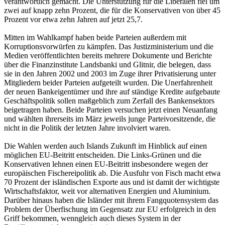
verantwortlich gemacht. Die Unterstützung für die Liberalen fiel um
zwei auf knapp zehn Prozent, die für die Konservativen von über 45
Prozent vor etwa zehn Jahren auf jetzt 25,7.
Mitten im Wahlkampf haben beide Parteien außerdem mit
Korruptionsvorwürfen zu kämpfen. Das Justizministerium und die
Medien veröffentlichten bereits mehrere Dokumente und Berichte
über die Finanzinstitute Landsbanki und Glitnir, die belegen, dass
sie in den Jahren 2002 und 2003 im Zuge ihrer Privatisierung unter
Mitgliedern beider Parteien aufgeteilt wurden. Die Unerfahrenheit
der neuen Bankeigentümer und ihre auf ständige Kredite aufgebaute
Geschäftspolitik sollen maßgeblich zum Zerfall des Bankensektors
beigetragen haben. Beide Parteien versuchen jetzt einen Neuanfang
und wählten ihrerseits im März jeweils junge Parteivorsitzende, die
nicht in die Politik der letzten Jahre involviert waren.
Die Wahlen werden auch Islands Zukunft im Hinblick auf einen
möglichen EU-Beitritt entscheiden. Die Links-Grünen und die
Konservativen lehnen einen EU-Beitritt insbesondere wegen der
europäischen Fischereipolitik ab. Die Ausfuhr von Fisch macht etwa
70 Prozent der isländischen Exporte aus und ist damit der wichtigste
Wirtschaftsfaktor, weit vor alternativen Energien und Aluminium.
Darüber hinaus haben die Isländer mit ihrem Fangquotensystem das
Problem der Überfischung im Gegensatz zur EU erfolgreich in den
Griff bekommen, wenngleich auch dieses System in der