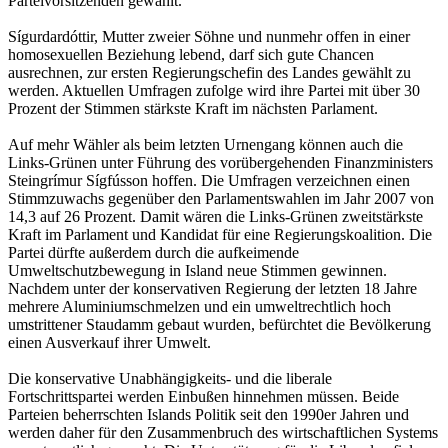
Parteivorsitzenden gewählt.
Sígurdardóttir, Mutter zweier Söhne und nunmehr offen in einer
homosexuellen Beziehung lebend, darf sich gute Chancen
ausrechnen, zur ersten Regierungschefin des Landes gewählt zu
werden. Aktuellen Umfragen zufolge wird ihre Partei mit über 30
Prozent der Stimmen stärkste Kraft im nächsten Parlament.
Auf mehr Wähler als beim letzten Urnengang können auch die
Links-Grünen unter Führung des vorübergehenden Finanzministers
Steingrímur Sígfússon hoffen. Die Umfragen verzeichnen einen
Stimmzuwachs gegenüber den Parlamentswahlen im Jahr 2007 von
14,3 auf 26 Prozent. Damit wären die Links-Grünen zweitstärkste
Kraft im Parlament und Kandidat für eine Regierungskoalition. Die
Partei dürfte außerdem durch die aufkeimende
Umweltschutzbewegung in Island neue Stimmen gewinnen.
Nachdem unter der konservativen Regierung der letzten 18 Jahre
mehrere Aluminiumschmelzen und ein umweltrechtlich hoch
umstrittener Staudamm gebaut wurden, befürchtet die Bevölkerung
einen Ausverkauf ihrer Umwelt.
Die konservative Unabhängigkeits- und die liberale
Fortschrittspartei werden Einbußen hinnehmen müssen. Beide
Parteien beherrschten Islands Politik seit den 1990er Jahren und
werden daher für den Zusammenbruch des wirtschaftlichen Systems