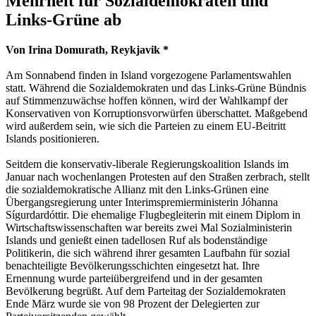
Mehrheit für Sozialdemokraten und
Links-Grüne ab
Von Irina Domurath, Reykjavik *
Am Sonnabend finden in Island vorgezogene Parlamentswahlen
statt. Während die Sozialdemokraten und das Links-Grüne Bündnis
auf Stimmenzuwächse hoffen können, wird der Wahlkampf der
Konservativen von Korruptionsvorwürfen überschattet. Maßgebend
wird außerdem sein, wie sich die Parteien zu einem EU-Beitritt
Islands positionieren.
Seitdem die konservativ-liberale Regierungskoalition Islands im
Januar nach wochenlangen Protesten auf den Straßen zerbrach, stellt
die sozialdemokratische Allianz mit den Links-Grünen eine
Übergangsregierung unter Interimspremierministerin Jóhanna
Sígurdardóttir. Die ehemalige Flugbegleiterin mit einem Diplom in
Wirtschaftswissenschaften war bereits zwei Mal Sozialministerin
Islands und genießt einen tadellosen Ruf als bodenständige
Politikerin, die sich während ihrer gesamten Laufbahn für sozial
benachteiligte Bevölkerungsschichten eingesetzt hat. Ihre
Ernennung wurde parteiübergreifend und in der gesamten
Bevölkerung begrüßt. Auf dem Parteitag der Sozialdemokraten
Ende März wurde sie von 98 Prozent der Delegierten zur