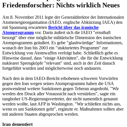
Friedensforscher: Nichts wirklich Neues
Am 8. November 2011 legte der Generaldirektor der Internationalen
Atomenergieorganisation (IAEO, englische Abkürzung IAEA) den
mit Spannung erwarteten
Bericht über das iranische
Atomprogramm
vor. Darin äußert sich die IAEO "ernsthaft
besorgt" über eine mögliche militärische Dimension des iranischen
Atomprogramms geäußert. Es gebe "glaubwürdige" Informationen,
wonach der Iran bis 2003 ein "stukturiertes Programm" zur
Entwicklung von Atomwaffen verfolgt habe. Schließlich gebe es
Hinweise darauf, dass "einige Aktivitäten", die für die Entwicklung
nuklearer Sprengköpfe "relevant" sind, auch in der Zeit danach
fortgeführt wurden und möglicherweise noch andauern.
Nach den in dem IAEO-Bericht erhobenen schweren Vorwürfen
gegen den Iran wegen seines Atomprogramms haben die USA
postwendend weitere Sanktionen gegen Teheran angedroht. "Wir
werden den Druck aller Voraussicht nach verstärken", sagte ein
ranghoher US-Regierungsvertreter, der nicht namentlich genannt
werden wollte, laut AFP in Washington. "Wir schließen nichts aus,
wenn es um Sanktionen geht", ergänzte er. Maßnahmen sollten aber
mit anderen Staaten abgesprochen werden.
Iran dementiert