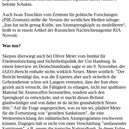
betonte Schakin.
Auch Iwan Truschkin vom Zentrum für politische Forschungen
(PIR-Zentrum) stellte die Version der westlichen Medien infrage:
„Iran hat nicht genug Kräfte, um Atomsprengköpfe zu modellieren“,
heißt es in einem Artikel der Russischen Nachrichtenagentur RIA
Novosti.
Was tun?
Skepsis überwiegt auch bei Oliver Meier vom Institut für
Friedensforschung und Sicherheitspolitik der Uni Hamburg. In
einem Interview im Deutschlandradio sagte er am 9. November, der
IAEO-Bericht enthalte nichts wirklich Neues. Meier wörtlich: "Der
Bericht bestätigt das, was die Experten aber auch sicherlich die
Geheimdienste schon seit Langem vermuten, dass der Iran eben
gezielt auch versucht, die Fähigkeit zu erlangen, nicht nur spaltbares
Material für Atomwaffen herzustellen, sondern auch den
Sprengkopf zu entwickeln; und er macht diesen Befund
glaubwürdiger und von daher ist da nichts grundsätzlich Neues
drin." Auf die Frage angesprochen, was zu tun sei, plädiert Meier
für die Fortsetzung von "gezielten Sanktionen", die eine
Weiterentwicklung des militärtischen Atomprogramms erschweren
können. Dagegen hält er nicht von einer Verschärfung "umfassender
Sanktionen", z.B. gegen die iranische Nationalbank. In deren Folge