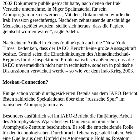
2002 Dokumente publik gemacht hatte, nach denen der Irak
Versuche unternehme, in Niger Spaltmaterial für sein
Atomprogramm zu erwerben. „Mit den ‚Dokumenten’ wurde die
Irak-Invasion gerechtfertigt. Nachdem zehntausende unschuldige
Menschen getötet wurden, stellte sich heraus, dass die Papiere
gefälscht worden waren“, sagte Salehi.
Nach einem Artikel in Focus (online) gab auch die "New York
Times" bedenken, dass der IAEO-Bericht keine große Aussagekraft
besitze. Grund seien die Einschränkungen des Ahmadinedschad-
Regimes für die Inspektoren. Problematisch sei außerdem, dass die
IAEO unvermeidlich nicht nur in technische, sondern in politische
Diskussionen verwickelt werde – so wie vor dem Irak-Krieg 2003.
Moskau-Connection?
Einige schon vorab durchgesickerten Details aus dem IAEO-Bericht
lösten zahlreiche Spekulationen über eine "russische Spur" im
iranischen Atomprogramm aus.
Besonders ausführlich sei im IAEO-Bericht die fünfjährige Arbeit
des Atomphysikers Wjatscheslaw Danilenko im iranischen
Atomphysik-Zentrum beschrieben. Er soll die entscheidende Rolle
für den technologischen Durchbruch Teherans gespielt haben. Wie
eine Quelle aus dem Umfeld der Atomenergie-Holding Rosatom