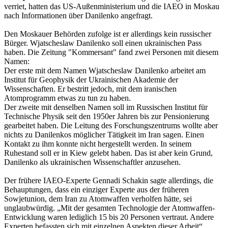
verriet, hatten das US-Außenministerium und die IAEO in Moskau
nach Informationen über Danilenko angefragt.
Den Moskauer Behörden zufolge ist er allerdings kein russischer
Bürger. Wjatscheslaw Danilenko soll einen ukrainischen Pass
haben. Die Zeitung "Kommersant" fand zwei Personen mit diesem
Namen:
Der erste mit dem Namen Wjatscheslaw Danilenko arbeitet am
Institut für Geophysik der Ukrainischen Akademie der
Wissenschaften. Er bestritt jedoch, mit dem iranischen
Atomprogramm etwas zu tun zu haben.
Der zweite mit denselben Namen soll im Russischen Institut für
Technische Physik seit den 1950er Jahren bis zur Pensionierung
gearbeitet haben. Die Leitung des Forschungszentrums wollte aber
nichts zu Danilenkos möglicher Tätigkeit im Iran sagen. Einen
Kontakt zu ihm konnte nicht hergestellt werden. In seinem
Ruhestand soll er in Kiew gelebt haben. Das ist aber kein Grund,
Danilenko als ukrainischen Wissenschaftler anzusehen.
Der frühere IAEO-Experte Gennadi Schakin sagte allerdings, die
Behauptungen, dass ein einziger Experte aus der früheren
Sowjetunion, dem Iran zu Atomwaffen verholfen hätte, sei
unglaubwürdig. „Mit der gesamten Technologie der Atomwaffen-
Entwicklung waren lediglich 15 bis 20 Personen vertraut. Andere
Experten befassten sich mit einzelnen Aspekten dieser Arbeit“,