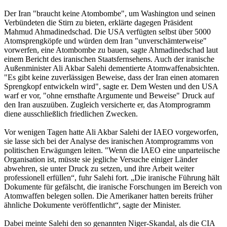
Der Iran "braucht keine Atombombe", um Washington und seinen
Verbündeten die Stirn zu bieten, erklärte dagegen Präsident
Mahmud Ahmadinedschad. Die USA verfügten selbst über 5000
Atomsprengköpfe und würden dem Iran "unverschämterweise"
vorwerfen, eine Atombombe zu bauen, sagte Ahmadinedschad laut
einem Bericht des iranischen Staatsfernsehens. Auch der iranische
Außenminister Ali Akbar Salehi dementierte Atomwaffenabsichten.
"Es gibt keine zuverlässigen Beweise, dass der Iran einen atomaren
Sprengkopf entwickeln wird", sagte er. Dem Westen und den USA
warf er vor, "ohne ernsthafte Argumente und Beweise" Druck auf
den Iran auszuüben. Zugleich versicherte er, das Atomprogramm
diene ausschließlich friedlichen Zwecken.
Vor wenigen Tagen hatte Ali Akbar Salehi der IAEO vorgeworfen,
sie lasse sich bei der Analyse des iranischen Atomprogramms von
politischen Erwägungen leiten. "Wenn die IAEO eine unparteiische
Organisation ist, müsste sie jegliche Versuche einiger Länder
abwehren, sie unter Druck zu setzen, und ihre Arbeit weiter
professionell erfüllen“, fuhr Salehi fort. „Die iranische Führung hält
Dokumente für gefälscht, die iranische Forschungen im Bereich von
Atomwaffen belegen sollen. Die Amerikaner hatten bereits früher
ähnliche Dokumente veröffentlicht“, sagte der Minister.
Dabei meinte Salehi den so genannten Niger-Skandal, als die CIA