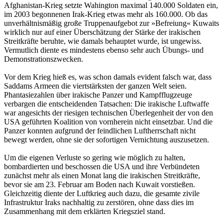
Afghanistan-Krieg setzte Wahington maximal 140.000 Soldaten ein,
im 2003 begonnenen Irak-Krieg etwas mehr als 160.000. Ob das
unverhältnismäßig große Truppenaufgebot zur »Befreiung« Kuwaits
wirklich nur auf einer Überschätzung der Stärke der irakischen
Streitkräfte beruhte, wie damals behauptet wurde, ist ungewiss.
Vermutlich diente es mindestens ebenso sehr auch Übungs- und
Demonstrationszwecken.
Vor dem Krieg hieß es, was schon damals evident falsch war, dass
Saddams Armeen die viertstärksten der ganzen Welt seien.
Phantasiezahlen über irakische Panzer und Kampfflugzeuge
verbargen die entscheidenden Tatsachen: Die irakische Luftwaffe
war angesichts der riesigen technischen Überlegenheit der von den
USA geführten Koalition von vornherein nicht einsetzbar. Und die
Panzer konnten aufgrund der feindlichen Luftherrschaft nicht
bewegt werden, ohne sie der sofortigen Vernichtung auszusetzen.
Um die eigenen Verluste so gering wie möglich zu halten,
bombardierten und beschossen die USA und ihre Verbündeten
zunächst mehr als einen Monat lang die irakischen Streitkräfte,
bevor sie am 23. Februar am Boden nach Kuwait vorstießen.
Gleichzeitig diente der Luftkrieg auch dazu, die gesamte zivile
Infrastruktur Iraks nachhaltig zu zerstören, ohne dass dies im
Zusammenhang mit dem erklärten Kriegsziel stand.