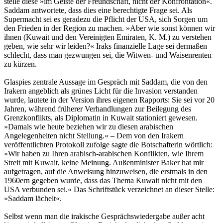
stelle diese »im Geiste der Freundschaft, nicht der Konfrontation«.
Saddam antwortete, dass dies eine berechtigte Frage sei. Als
Supermacht sei es geradezu die Pflicht der USA, sich Sorgen um
den Frieden in der Region zu machen. »Aber wie sonst können wir
ihnen (Kuwait und den Vereinigten Emiraten, K. M.) zu verstehen
geben, wie sehr wir leiden?« Iraks finanzielle Lage sei dermaßen
schlecht, dass man gezwungen sei, die Witwen- und Waisenrenten
zu kürzen.
Glaspies zentrale Aussage im Gespräch mit Saddam, die von den
Irakern angeblich als grünes Licht für die Invasion verstanden
wurde, lautete in der Version ihres eigenen Rapports: Sie sei vor 20
Jahren, während früherer Verhandlungen zur Beilegung des
Grenzkonflikts, als Diplomatin in Kuwait stationiert gewesen.
»Damals wie heute beziehen wir zu diesen arabischen
Angelegenheiten nicht Stellung.« – Dem von den Irakern
veröffentlichten Protokoll zufolge sagte die Botschafterin wörtlich:
»Wir haben zu Ihren arabisch-arabischen Konflikten, wie Ihrem
Streit mit Kuwait, keine Meinung. Außenminister Baker hat mir
aufgetragen, auf die Anweisung hinzuweisen, die erstmals in den
1960ern gegeben wurde, dass das Thema Kuwait nicht mit den
USA verbunden sei.« Das Schriftstück verzeichnet an dieser Stelle:
»Saddam lächelt«.
Selbst wenn man die irakische Gesprächswiedergabe außer acht