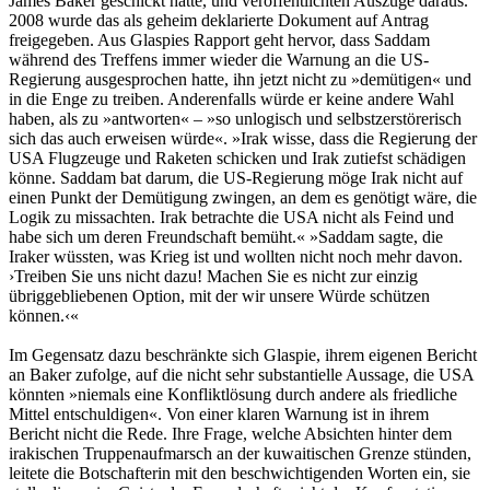
James Baker geschickt hatte, und veröffentlichten Auszüge daraus.
2008 wurde das als geheim deklarierte Dokument auf Antrag
freigegeben. Aus Glaspies Rapport geht hervor, dass Saddam
während des Treffens immer wieder die Warnung an die US-
Regierung ausgesprochen hatte, ihn jetzt nicht zu »demütigen« und
in die Enge zu treiben. Anderenfalls würde er keine andere Wahl
haben, als zu »antworten« – »so unlogisch und selbstzerstörerisch
sich das auch erweisen würde«. »Irak wisse, dass die Regierung der
USA Flugzeuge und Raketen schicken und Irak zutiefst schädigen
könne. Saddam bat darum, die US-Regierung möge Irak nicht auf
einen Punkt der Demütigung zwingen, an dem es genötigt wäre, die
Logik zu missachten. Irak betrachte die USA nicht als Feind und
habe sich um deren Freundschaft bemüht.« »Saddam sagte, die
Iraker wüssten, was Krieg ist und wollten nicht noch mehr davon.
›Treiben Sie uns nicht dazu! Machen Sie es nicht zur einzig
übriggebliebenen Option, mit der wir unsere Würde schützen
können.‹«
Im Gegensatz dazu beschränkte sich Glaspie, ihrem eigenen Bericht
an Baker zufolge, auf die nicht sehr substantielle Aussage, die USA
könnten »niemals eine Konfliktlösung durch andere als friedliche
Mittel entschuldigen«. Von einer klaren Warnung ist in ihrem
Bericht nicht die Rede. Ihre Frage, welche Absichten hinter dem
irakischen Truppenaufmarsch an der kuwaitischen Grenze stünden,
leitete die Botschafterin mit den beschwichtigenden Worten ein, sie