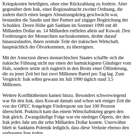
Kriegskosten beteiligten, ohne eine Rückzahlung zu fordern. Aber
gegenüber dem Irak, einer Regionalmacht zweiter Ordnung, die
zudem durch einen langen Abnutzungskrieg geschwächt war,
bestanden die Saudis und ihre Partner auf zügiger Begleichung der
Schulden. Deren Höhe gab Saddam im Sommer 1990 mit 40
Milliarden Dollar an. 14 Milliarden entfielen allein auf Kuwait. Den
Forderungen der Monarchien nachzukommen, drohte darauf
hinauszulaufen, ihnen zentrale Teile der irakischen Wirtschaft,
hauptsächlich der Ölvorkommen, zu übereignen.
Mit der Annexion dieses monarchischen Staates schaffte sich die
irakische Führung nicht nur einen der hartnäckigsten Gläubiger vom
Hals, sondern setzte sich zugleich in den Besitz einer Ölförderung,
die zu jener Zeit bei fast zwei Millionen Barrel pro Tag lag. Zum
Vergleich: Irak selbst gewann im Juli 1990 täglich rund 3,5
Millionen.
Weitere Konfliktthemen kamen hinzu. Besonders schwerwiegend
war für den Irak, dass Kuwait damals und schon seit einiger Zeit die
von der OPEC festgelegte Förderquote um fast 100 Prozent
überschritt. Praktisch kam das einem Wirtschaftskrieg gegen den
Irak gleich. Zwangsläufige Folge war ein niedriger Ölpreis, der den
Irak jedes Jahr um die zehn Milliarden Dollar kostete. Unerwähnt
blieb in Saddams Polemik lediglich, dass diese Verluste ebenso den
verhassten Iran trafen.