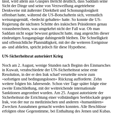
lässt, wird allein aus Glaspies Bericht deutlich, dass Saddam seine
Sicht der Dinge und seine von Verzweiflung angetriebene
Denkweise mit äußerster Direktheit und Schonungslosigkeit
offenbart hatte, während die US-Botschafterin sich, vermutlich
weisungsgemäß, »bedeckt gehalten« hatte. So konnte die US-
Regierung die nächsten Schritte des irakischen Präsidenten genau
vorausberechnen, was umgekehrt nicht der Fall war. Ob man
Saddam nicht sogar bewusst getäuscht hatte, mag angesichts dieser
eindeutigen Ausgangslage dahingestellt bleiben. Die Schnelligkeit
und offensichtliche Planmäßigkeit, mit der die weiteren Ereignisse
an- und abliefen, spricht jedoch für diese Hypothese.
UN-Sicherheitsrat autorisiert Krieg
Noch am 2. August, wenige Stunden nach Beginn des Einmarsches
in Kuwait, verabschiedete der UN-Sicherheitsrat seine erste
Resolution, in der er den Irak scharf verurteilte sowie zum
»sofortigen und bedingungslosen« Rückzug aufforderte. Zehn
weitere folgten bis Jahresende. Schon vier Tage später folgte eine
zweite Entschließung, mit der weitreichende internationale
Sanktionen angeordnet wurden. Am 25. August autorisierte der
Sicherheitsrat die Errichtung einer vollständigen Seeblockade gegen
Irak, von der nur zu medizinischen und anderen »humanitären«
Zwecken Ausnahmen gemacht werden konnten. Alle Beschlüsse
erfolgten ohne Gegenstimme, bei Enthaltung des Jemen und Kubas.