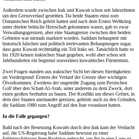
Außerdem wurde zwischen Irak und Kuwait schon seit Jahrzehnten
um den Grenzverlauf gestritten. Da beide Staaten einst zum
Osmanischen Reich gehört hatten und nach dem Ersten Weltkrieg
unter direkte britische Herrschaft gekommen waren, gab es zwar
Verwaltungsgrenzen, aber eine Staatsgrenze zwischen den beiden
Gebieten war niemals markiert worden. Saddam behauptete mit
historisch falschen und politisch irrelevanten Behauptungen sogar,
dass ganz Kuwait rechtmäßig ein Teil Iraks sei. Tatsächlich hatte es
bis 1920 keinen irakischen Staat gegeben, wohl aber schon seit
Jahrhunderten ein begrenzt souveränes kuwaitisches Fürstentum.
Zwei Fragen standen aus irakischer Sicht bei diesen Streitigkeiten
im Vordergrund: Erstens der Verlauf der Grenze über wichtigen
Ölvorkommen. Zweitens der ungeteilte Zugang zum Persischen
Golf über den Schatt-Al-Arab, unter anderem zu dem Zweck, dort
einen großen Seehafen zu bauen. Der Konflikt um dieses Gebiet, in
dem drei Staaten aneinander grenzen, gehörte auch zu den Gründen,
die Saddam 1980 zum Angriff auf den Iran veranlasst hatten.
In die Falle gegangen?
Bald nach der Besetzung Kuwaits durch den Irak kam der Verdacht
auf, die US-Regierung habe Saddam bewusst zu einer
Fehleinschätzung ihrer Reaktion gebracht, um ihn in eine Lage zu