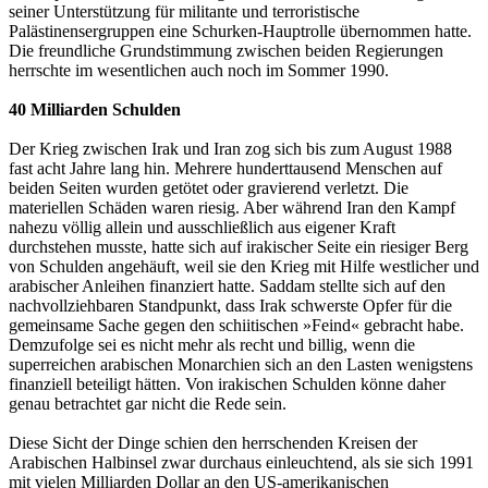
seiner Unterstützung für militante und terroristische
Palästinensergruppen eine Schurken-Hauptrolle übernommen hatte.
Die freundliche Grundstimmung zwischen beiden Regierungen
herrschte im wesentlichen auch noch im Sommer 1990.
40 Milliarden Schulden
Der Krieg zwischen Irak und Iran zog sich bis zum August 1988
fast acht Jahre lang hin. Mehrere hunderttausend Menschen auf
beiden Seiten wurden getötet oder gravierend verletzt. Die
materiellen Schäden waren riesig. Aber während Iran den Kampf
nahezu völlig allein und ausschließlich aus eigener Kraft
durchstehen musste, hatte sich auf irakischer Seite ein riesiger Berg
von Schulden angehäuft, weil sie den Krieg mit Hilfe westlicher und
arabischer Anleihen finanziert hatte. Saddam stellte sich auf den
nachvollziehbaren Standpunkt, dass Irak schwerste Opfer für die
gemeinsame Sache gegen den schiitischen »Feind« gebracht habe.
Demzufolge sei es nicht mehr als recht und billig, wenn die
superreichen arabischen Monarchien sich an den Lasten wenigstens
finanziell beteiligt hätten. Von irakischen Schulden könne daher
genau betrachtet gar nicht die Rede sein.
Diese Sicht der Dinge schien den herrschenden Kreisen der
Arabischen Halbinsel zwar durchaus einleuchtend, als sie sich 1991
mit vielen Milliarden Dollar an den US-amerikanischen