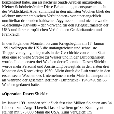
konzentriert habe, um als nächstes Saudi-Arabien anzugreifen.
Kleiner Schönheitsfehler: Diese Behauptungen entsprachen nicht
der Wirklichkeit. Aber zumindest in den nächsten Wochen blieb der
»Schutz unserer arabischen Verbündeten« vor einer angeblich
unmittelbar drohenden irakischen Aggression – und nicht etwa die
»Befreiung« Kuwaits – der Vorwand für den Kriegsaufmarsch der
USA und ihrer europäischen Verbündeten Großbritannien und
Frankreich.
In den folgenden Monaten bis zum Kriegsbeginn am 17. Januar
1991 vollzogen die USA die umfangreichste und schnellste
Truppenverlegung, die jemals in der Geschichte von einem Staat
über eine so weite Strecke zu Wasser und in der Luft organisiert
wurde. In den ersten drei Wochen der »Operation Desert Shield«
wurde mehr Personal und Ausrüstung bewegt als in den ersten drei
Monaten des Koreakriegs 1950. Allein durch die Luft wurde in den
ersten sechs Wochen des Unternehmens mehr Material transportiert
als während der gesamten Berliner »Luftbrücke« 1948/49, die 65
Wochen gedauert hatte.
»Operation Desert Shield«
Im Januar 1991 standen schließlich fast eine Million Soldaten aus 34
Ländern zum Angriff bereit. Das bei weitem größte Kontingent
stellten mit 575.000 Mann die USA. Zum Vergleich: Im