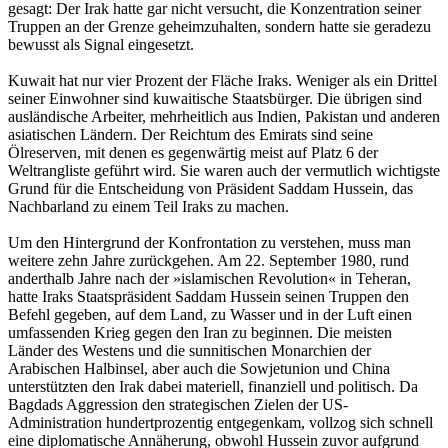
gesagt: Der Irak hatte gar nicht versucht, die Konzentration seiner
Truppen an der Grenze geheimzuhalten, sondern hatte sie geradezu
bewusst als Signal eingesetzt.
Kuwait hat nur vier Prozent der Fläche Iraks. Weniger als ein Drittel
seiner Einwohner sind kuwaitische Staatsbürger. Die übrigen sind
ausländische Arbeiter, mehrheitlich aus Indien, Pakistan und anderen
asiatischen Ländern. Der Reichtum des Emirats sind seine
Ölreserven, mit denen es gegenwärtig meist auf Platz 6 der
Weltrangliste geführt wird. Sie waren auch der vermutlich wichtigste
Grund für die Entscheidung von Präsident Saddam Hussein, das
Nachbarland zu einem Teil Iraks zu machen.
Um den Hintergrund der Konfrontation zu verstehen, muss man
weitere zehn Jahre zurückgehen. Am 22. September 1980, rund
anderthalb Jahre nach der »islamischen Revolution« in Teheran,
hatte Iraks Staatspräsident Saddam Hussein seinen Truppen den
Befehl gegeben, auf dem Land, zu Wasser und in der Luft einen
umfassenden Krieg gegen den Iran zu beginnen. Die meisten
Länder des Westens und die sunnitischen Monarchien der
Arabischen Halbinsel, aber auch die Sowjetunion und China
unterstützten den Irak dabei materiell, finanziell und politisch. Da
Bagdads Aggression den strategischen Zielen der US-
Administration hundertprozentig entgegenkam, vollzog sich schnell
eine diplomatische Annäherung, obwohl Hussein zuvor aufgrund