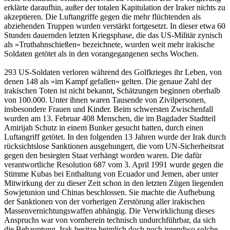
erklärte daraufhin, außer der totalen Kapitulation der Iraker nichts zu
akzeptieren. Die Luftangriffe gegen die mehr flüchtenden als
abziehenden Truppen wurden verstärkt fortgesetzt. In dieser etwa 60
Stunden dauernden letzten Kriegsphase, die das US-Militär zynisch
als »Truthahnschießen« bezeichnete, wurden weit mehr irakische
Soldaten getötet als in den vorangegangenen sechs Wochen.
293 US-Soldaten verloren während des Golfkrieges ihr Leben, von
denen 148 als »im Kampf gefallen« gelten. Die genaue Zahl der
irakischen Toten ist nicht bekannt, Schätzungen beginnen oberhalb
von 100.000. Unter ihnen waren Tausende von Zivilpersonen,
insbesondere Frauen und Kinder. Beim schwersten Zwischenfall
wurden am 13. Februar 408 Menschen, die im Bagdader Stadtteil
Amirijah Schutz in einem Bunker gesucht hatten, durch einen
Luftangriff getötet. In den folgenden 13 Jahren wurde der Irak durch
rücksichtslose Sanktionen ausgehungert, die vom UN-Sicherheitsrat
gegen den besiegten Staat verhängt worden waren. Die dafür
verantwortliche Resolution 687 vom 3. April 1991 wurde gegen die
Stimme Kubas bei Enthaltung von Ecuador und Jemen, aber unter
Mitwirkung der zu dieser Zeit schon in den letzten Zügen liegenden
Sowjetunion und Chinas beschlossen. Sie machte die Aufhebung
der Sanktionen von der vorherigen Zerstörung aller irakischen
Massenvernichtungswaffen abhängig. Die Verwirklichung dieses
Anspruchs war von vornherein technisch undurchführbar, da sich
die Behauptung, Irak besitze heimlich doch noch irgendwo solche