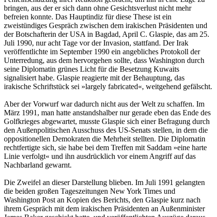
bringen, aus der er sich dann ohne Gesichtsverlust nicht mehr
befreien konnte. Das Hauptindiz für diese These ist ein
zweistündiges Gespräch zwischen dem irakischen Präsidenten und
der Botschafterin der USA in Bagdad, April C. Glaspie, das am 25.
Juli 1990, nur acht Tage vor der Invasion, stattfand. Der Irak
veröffentlichte im September 1990 ein angebliches Protokoll der
Unterredung, aus dem hervorgehen sollte, dass Washington durch
seine Diplomatin grünes Licht für die Besetzung Kuwaits
signalisiert habe. Glaspie reagierte mit der Behauptung, das
irakische Schriftstück sei »largely fabricated«, weitgehend gefälscht.
Aber der Vorwurf war dadurch nicht aus der Welt zu schaffen. Im
März 1991, man hatte anstandshalber nur gerade eben das Ende des
Golfkrieges abgewartet, musste Glaspie sich einer Befragung durch
den Außenpolitischen Ausschuss des US-Senats stellen, in dem die
oppositionellen Demokraten die Mehrheit stellten. Die Diplomatin
rechtfertigte sich, sie habe bei dem Treffen mit Saddam »eine harte
Linie verfolgt« und ihn ausdrücklich vor einem Angriff auf das
Nachbarland gewarnt.
Die Zweifel an dieser Darstellung blieben. Im Juli 1991 gelangten
die beiden großen Tageszeitungen New York Times und
Washington Post an Kopien des Berichts, den Glaspie kurz nach
ihrem Gespräch mit dem irakischen Präsidenten an Außenminister