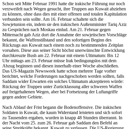
Schon seit Mitte Februar 1991 hatte die irakische Führung nur noch
verzweifelt nach Wegen gesucht, ihre Truppen aus Kuwait abziehen
zu können, ohne dass dies mit einer offenen und totalen Kapitulation
verbunden sein sollte. Am 16. Februar schaltete sich die
Sowjetunion ein, indem sie den irakischen Außenminister Tariq Aziz
zu Gesprächen nach Moskau einlud. Am 21. Februar gegen
Mitternacht gab Aziz dort die Annahme der sowjetischen Vorschläge
bekannt, die Waffenstillstand und den sofortigen Beginn des
Rückzugs aus Kuwait nach einem noch zu bestimmenden Zeitplan
vorsahen. Diese aus seiner Sicht höchst unerwünschte Entwicklung
durchkreuzte Bush am 22. Februar mit einem Ultimatum: Bis 12
Uhr mittags am 23. Februar müsse Irak bedingungslos mit dem
Abzug beginnen und diesen innerhalb einer Woche abschließen.
Das US-Magazin Newsweek hatte schon mehrere Tage vorher
berichtet, welche Forderungen nachgeschoben werden sollten, falls
Saddam wider Erwarten ein solches Ultimatum akzeptieren würde:
Rückzug der Truppen unter Zurücklassung aller schweren Waffen
auf freigehaltenen Wegen, aber bei Fortsetzung der Luftangriffe
gegen andere Gebiete.
Nach Ablauf der Frist begann die Bodenoffensive. Die irakischen
Soldaten in Kuwait, die kaum Widerstand leisteten und sich sofort
zu Tausenden ergaben, wurden in knapp 48 Stunden überrannt. In
der Nacht vom 25. zum 26. Februar gab Saddam den Befehl an
seine Streitkräfte bekannt, Kuwait zu verlassen. Die US-Regierung