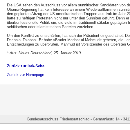
Die USA sehen den Ausschluss vor allem sunnitischer Kandidaten von de
Obama-Regierung hat kein Interesse an einem Wiederaufflammen sunniti
den geplanten Abzug der US-amerikanischen Truppen aus Irak im Jahr 2
hatte zu heftigen Protesten nicht nur unter den Sunniten geführt. Denn er 
überkonfessionelle Politik ein, die viele im traditionell säkular geprägten 
schiitischen oder islamistischen Parteien vorziehen.
Um den Konflikt zu entschärfen, hat sich der Präsident eingeschaltet. Der
Dschalal Talabani. Er habe »Bruder Medhat al-Mahmud« gebeten, die Leg
Entscheidungen zu überprüfen. Mahmud ist Vorsitzender des Obersten G
* Aus: Neues Deutschland, 25. Januar 2010
Zurück zur Irak-Seite
Zurück zur Homepage
Bundesausschuss Friedensratschlag - Germaniastr. 14 - 341