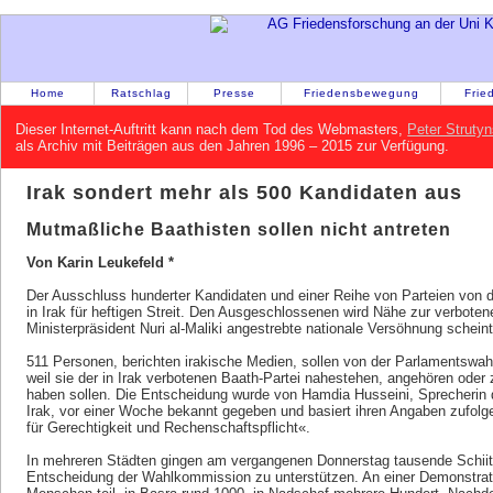
Home
Ratschlag
Presse
Friedensbewegung
Frie
Dieser Internet-Auftritt kann nach dem Tod des Webmasters,
Peter Strutyn
als Archiv mit Beiträgen aus den Jahren 1996 – 2015 zur Verfügung.
Irak sondert mehr als 500 Kandidaten aus
Mutmaßliche Baathisten sollen nicht antreten
Von Karin Leukefeld *
Der Ausschluss hunderter Kandidaten und einer Reihe von Parteien von
in Irak für heftigen Streit. Den Ausgeschlossenen wird Nähe zur verbote
Ministerpräsident Nuri al-Maliki angestrebte nationale Versöhnung scheint
511 Personen, berichten irakische Medien, sollen von der Parlamentswa
weil sie der in Irak verbotenen Baath-Partei nahestehen, angehören ode
haben sollen. Die Entscheidung wurde von Hamdia Husseini, Sprecheri
Irak, vor einer Woche bekannt gegeben und basiert ihren Angaben zufol
für Gerechtigkeit und Rechenschaftspflicht«.
In mehreren Städten gingen am vergangenen Donnerstag tausende Schiite
Entscheidung der Wahlkommission zu unterstützen. An einer Demonstrat