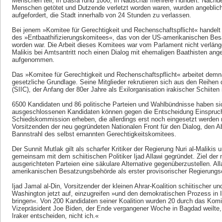
Menschen teil, in Basra rund 1000, in Nadschaf mehrere Hundert. Nachd
Menschen getötet und Dutzende verletzt worden waren, wurden angeblich
aufgefordert, die Stadt innerhalb von 24 Stunden zu verlassen.
Bei jenem »Komitee für Gerechtigkeit und Rechenschaftspflicht« handelt
des »Entbaathifizierungskomitees«, das von der US-amerikanischen Bes
worden war. Die Arbeit dieses Komitees war vom Parlament nicht verläng
Malikis bei Amtsantritt noch einen Dialog mit ehemaligen Baathisten ange
aufgenommen.
Das »Komitee für Gerechtigkeit und Rechenschaftspflicht« arbeitet dem
gesetzliche Grundlage. Seine Mitglieder rekrutieren sich aus den Reihen
(SIIC), der Anfang der 80er Jahre als Exilorganisation irakischer Schiite
6500 Kandidaten und 86 politische Parteien und Wahlbündnisse haben s
ausgeschlossenen Kandidaten können gegen die Entscheidung Einspruch 
Schiedskommission erheben, die allerdings erst noch eingesetzt werde
Vorsitzenden der neu gegründeten Nationalen Front für den Dialog, den Ab
Bannstrahl des selbst ernannten Gerechtigkeitskomitees.
Der Sunnit Mutlak gilt als scharfer Kritiker der Regierung Nuri al-Malikis
gemeinsam mit dem schiitischen Politiker Ijad Allawi gegründet. Ziel der n
ausgerichteten Parteien eine säkulare Alternative gegenüberzustellen. Al
amerikanischen Besatzungsbehörde als erster provisorischer Regierungs
Ijad Jamal al-Din, Vorsitzender der kleinen Ahrar-Koalition schiitischer un
Washington jetzt auf, einzugreifen »und den demokratischen Prozess in I
bringen«. Von 200 Kandidaten seiner Koalition wurden 20 durch das Ko
Vizepräsident Joe Biden, der Ende vergangener Woche in Bagdad weilte,
Iraker entscheiden, nicht ich.«