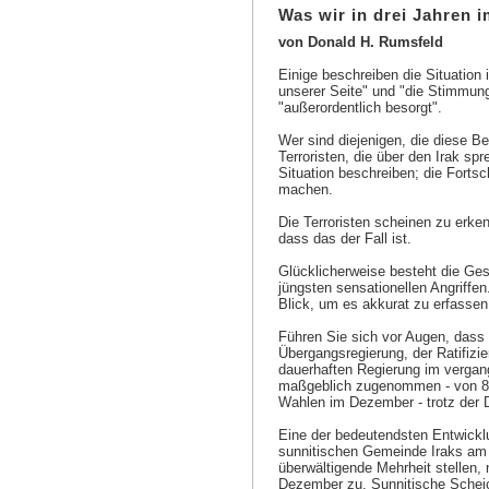
Was wir in drei Jahren i
von Donald H. Rumsfeld
Einige beschreiben die Situation i
unserer Seite" und "die Stimmung
"außerordentlich besorgt".
Wer sind diejenigen, die diese B
Terroristen, die über den Irak sp
Situation beschreiben; die Fortsc
machen.
Die Terroristen scheinen zu erken
dass das der Fall ist.
Glücklicherweise besteht die Ges
jüngsten sensationellen Angriffen
Blick, um es akkurat zu erfassen
Führen Sie sich vor Augen, dass d
Übergangsregierung, der Ratifizie
dauerhaften Regierung im vergang
maßgeblich zugenommen - von 8,5
Wahlen im Dezember - trotz der 
Eine der bedeutendsten Entwickl
sunnitischen Gemeinde Iraks am p
überwältigende Mehrheit stellen,
Dezember zu. Sunnitische Scheich