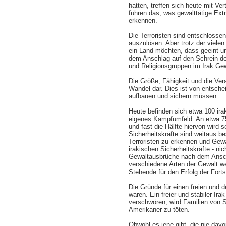
hatten, treffen sich heute mit Ver
führen das, was gewalttätige Ext
erkennen.
Die Terroristen sind entschlosse
auszulösen. Aber trotz der vielen
ein Land möchten, dass geeint un
dem Anschlag auf den Schrein der
und Religionsgruppen im Irak Gewa
Die Größe, Fähigkeit und die Ver
Wandel dar. Dies ist von entschei
aufbauen und sichern müssen.
Heute befinden sich etwa 100 irak
eigenes Kampfumfeld. An etwa 75 P
und fast die Hälfte hiervon wird s
Sicherheitskräfte sind weitaus be
Terroristen zu erkennen und Gew
irakischen Sicherheitskräfte - ni
Gewaltausbrüche nach dem Ansch
verschiedene Arten der Gewalt weit
Stehende für den Erfolg der Fort
Die Gründe für einen freien und 
waren. Ein freier und stabiler Ira
verschwören, wird Familien von S
Amerikaner zu töten.
Obwohl es jene gibt, die nie davo