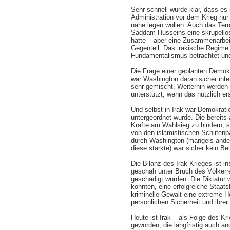
Sehr schnell wurde klar, dass e
Administration vor dem Krieg nur
nahe legen wollen. Auch das Ter
Saddam Husseins eine skrupellose
hatte – aber eine Zusammenarbeit
Gegenteil. Das irakische Regime 
Fundamentalismus betrachtet und
Die Frage einer geplanten Demokra
war Washington daran sicher inter
sehr gemischt. Weiterhin werden
unterstützt, wenn das nützlich ers
Und selbst in Irak war Demokratie
untergeordnet wurde. Die bereit
Kräfte am Wahlsieg zu hindern, 
von den islamistischen Schiitenpa
durch Washington (mangels andere
diese stärkte) war sicher kein Be
Die Bilanz des Irak-Krieges ist i
geschah unter Bruch des Völkerre
geschädigt wurden. Die Diktatur 
konnten, eine erfolgreiche Staats
kriminelle Gewalt eine extreme H
persönlichen Sicherheit und ihrer
Heute ist Irak – als Folge des Kr
geworden, die langfristig auch a