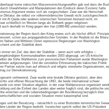
s überhaupt keine irakischen Massenvernichtungswaffen gab und dass die Bus
 durch Unwahrheiten und Manipulationen den Eindruck deren Existenz hatte
rorismus-Argument erwies sich als vorgeschoben: Zwar war die Herrschaft
 Diktatur, die selbst vor völkermörderischer Gewalt nicht zurückgeschreckt
 mit Al Qaida oder anderen islamischen Terroristen bestand nicht, im
war schließlich im Westen lange als Bollwerk gegen religiösen
 auch deshalb im Krieg gegen den Iran (1980-88) unterstützt worden.
tisierung der Region durch den Krieg erwies sich als höchst diffizil: Prinzipie
essiert, schon aus propagandistischen Gründen. In der Realität ist die Bilanz
 im Nahen und Mittleren Osten repressive Regierungen von Washington
cheint und der Stabilität dient.
 immer ein Ziel, das dem der Stabilität – wenn auch sehr erfolglos –
s angekündigten Kommunalwahlen wurden 2003 abgesagt, um US-kritische
selbst der frühe Wahltermin zum provisorischen Parlament wurde Washington
rteien aufgezwungen. Und die verstärkte Ethnisierung der irakischen Politik
r Partner setzte man auf ethnisch und religiös orientierte Organisationen, w
itrag zur Demokratisierung.
nsgesamt verheerend. Zwar wurde eine brutale Diktatur gestürzt, aber dies
chts und offener Missachtung der UNO, die beide international schwer
wurde von einer Situation abgelöst, in der zwar Wahlprozesse organisiert werd
bildung und die Einheit des Landes aber weiter fraglich sind, die politische un
öhe erreichen und die Lebensbedingungen der Bevölkerung bezüglich ihrer
 wirtschaftlichen und sozialen Situation meist katastrophal sind.
ieges und der Besatzung – tatsächlich zu einer Brutstätte terroristischer Gewa
ndere Länder der Region bedroht. Inzwischen spricht selbst der US-Präsident