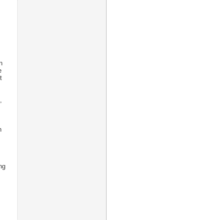
n
e
t
,
n
ng