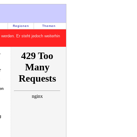
Regionen
Themen
rt werden. Er steht jedoch weiterhin
-
r
g
en
g