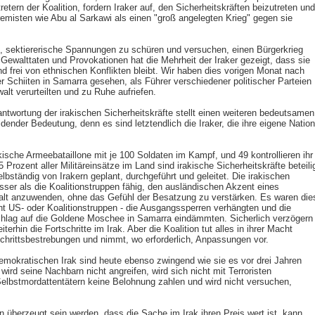
tretern der Koalition, fordern Iraker auf, den Sicherheitskräften beizutreten und
remisten wie Abu al Sarkawi als einen "groß angelegten Krieg" gegen sie
n, sektiererische Spannungen zu schüren und versuchen, einen Bürgerkrieg
 Gewalttaten und Provokationen hat die Mehrheit der Iraker gezeigt, dass sie
d frei von ethnischen Konflikten bleibt. Wir haben dies vorigen Monat nach
 Schiiten in Samarra gesehen, als Führer verschiedener politischer Parteien
lt verurteilten und zu Ruhe aufriefen.
antwortung der irakischen Sicherheitskräfte stellt einen weiteren bedeutsamen
dender Bedeutung, denn es sind letztendlich die Iraker, die ihre eigene Nation
ische Armeebataillone mit je 100 Soldaten im Kampf, und 49 kontrollieren ihr
rozent aller Militäreinsätze im Land sind irakische Sicherheitskräfte beteilig
elbständig von Irakern geplant, durchgeführt und geleitet. Die irakischen
sser als die Koalitionstruppen fähig, den ausländischen Akzent eines
alt anzuwenden, ohne das Gefühl der Besatzung zu verstärken. Es waren die
cht US- oder Koalitionstruppen - die Ausgangssperren verhängten und die
lag auf die Goldene Moschee in Samarra eindämmten. Sicherlich verzögern
erhin die Fortschritte im Irak. Aber die Koalition tut alles in ihrer Macht
schrittsbestrebungen und nimmt, wo erforderlich, Anpassungen vor.
demokratischen Irak sind heute ebenso zwingend wie sie es vor drei Jahren
k wird seine Nachbarn nicht angreifen, wird sich nicht mit Terroristen
elbstmordattentätern keine Belohnung zahlen und wird nicht versuchen,
n überzeugt sein werden, dass die Sache im Irak ihren Preis wert ist, kann