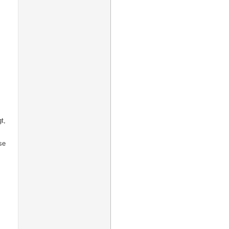
t,
se