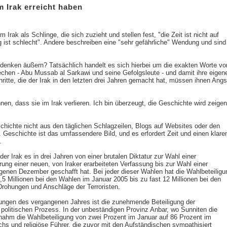
m Irak erreicht haben
m Irak als Schlinge, die sich zuzieht und stellen fest, "die Zeit ist nicht auf
 ist schlecht". Andere beschreiben eine "sehr gefährliche" Wendung und sind
edenken äußern? Tatsächlich handelt es sich hierbei um die exakten Worte vo
rechen - Abu Mussab al Sarkawi und seine Gefolgsleute - und damit ihre eigen
hritte, die der Irak in den letzten drei Jahren gemacht hat, müssen ihnen Angs
nen, dass sie im Irak verlieren. Ich bin überzeugt, die Geschichte wird zeigen
chichte nicht aus den täglichen Schlagzeilen, Blogs auf Websites oder den
. Geschichte ist das umfassendere Bild, und es erfordert Zeit und einen klare
.
er Irak es in drei Jahren von einer brutalen Diktatur zur Wahl einer
rung einer neuen, von Iraker erarbeiteten Verfassung bis zur Wahl einer
enen Dezember geschafft hat. Bei jeder dieser Wahlen hat die Wahlbeteiligu
 Millionen bei den Wahlen im Januar 2005 bis zu fast 12 Millionen bei den
Drohungen und Anschläge der Terroristen.
ungen des vergangenen Jahres ist die zunehmende Beteiligung der
olitischen Prozess. In der unbeständigen Provinz Anbar, wo Sunniten die
 nahm die Wahlbeteiligung von zwei Prozent im Januar auf 86 Prozent im
s und religiöse Führer, die zuvor mit den Aufständischen sympathisiert