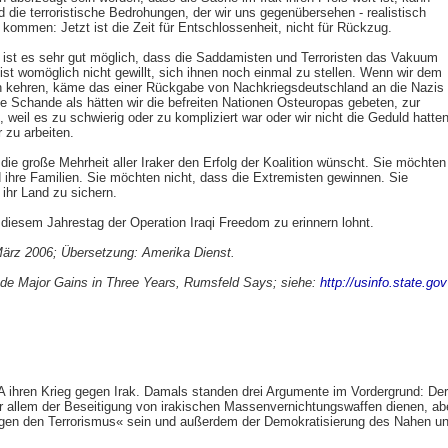
nd die terroristische Bedrohungen, der wir uns gegenübersehen - realistisch
kommen: Jetzt ist die Zeit für Entschlossenheit, nicht für Rückzug.
 ist es sehr gut möglich, dass die Saddamisten und Terroristen das Vakuum
t ist womöglich nicht gewillt, sich ihnen noch einmal zu stellen. Wenn wir dem
n kehren, käme das einer Rückgabe von Nachkriegsdeutschland an die Nazis
e Schande als hätten wir die befreiten Nationen Osteuropas gebeten, zur
weil es zu schwierig oder zu kompliziert war oder wir nicht die Geduld hatten
 zu arbeiten.
die große Mehrheit aller Iraker den Erfolg der Koalition wünscht. Sie möchten
d ihre Familien. Sie möchten nicht, dass die Extremisten gewinnen. Sie
 ihr Land zu sichern.
 diesem Jahrestag der Operation Iraqi Freedom zu erinnern lohnt.
ärz 2006; Übersetzung: Amerika Dienst.
Made Major Gains in Three Years, Rumsfeld Says; siehe:
http://usinfo.state.gov
A ihren Krieg gegen Irak. Damals standen drei Argumente im Vordergrund: Der
r allem der Beseitigung von irakischen Massenvernichtungswaffen dienen, ab
gegen den Terrorismus« sein und außerdem der Demokratisierung des Nahen u