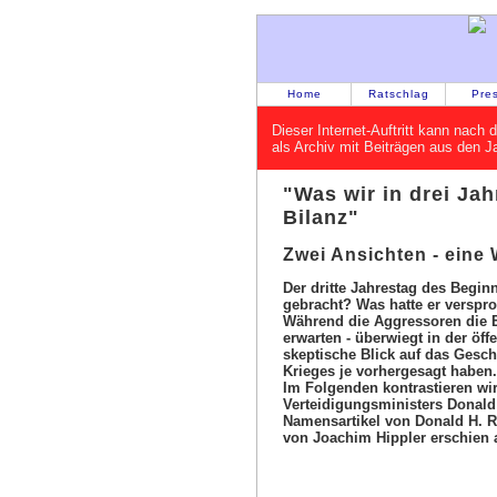
Home
Ratschlag
Pre
Dieser Internet-Auftritt kann nac
als Archiv mit Beiträgen aus den 
"Was wir in drei Jah
Bilanz"
Zwei Ansichten - eine
Der dritte Jahrestag des Begin
gebracht? Was hatte er verspr
Während die Aggressoren die E
erwarten - überwiegt in der öf
skeptische Blick auf das Gesch
Krieges je vorhergesagt haben.
Im Folgenden kontrastieren wi
Verteidigungsministers Donald
Namensartikel von Donald H. R
von Joachim Hippler erschien 