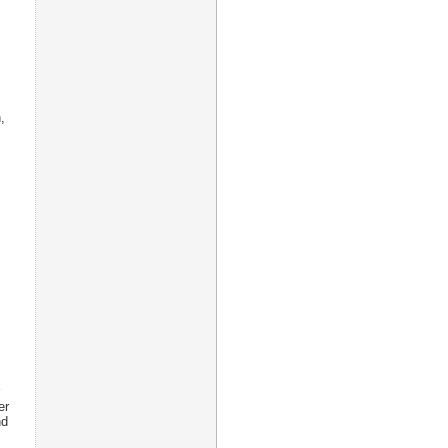
,
er
nd