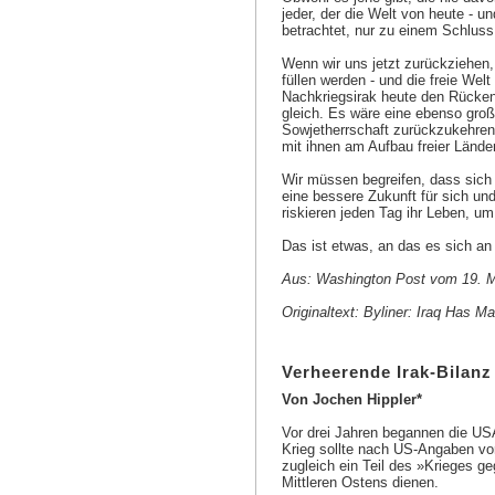
jeder, der die Welt von heute - u
betrachtet, nur zu einem Schluss 
Wenn wir uns jetzt zurückziehen,
füllen werden - und die freie Wel
Nachkriegsirak heute den Rücke
gleich. Es wäre eine ebenso groß
Sowjetherrschaft zurückzukehren, 
mit ihnen am Aufbau freier Länder
Wir müssen begreifen, dass sich 
eine bessere Zukunft für sich un
riskieren jeden Tag ihr Leben, um
Das ist etwas, an das es sich an
Aus: Washington Post vom 19. M
Originaltext: Byliner: Iraq Has 
Verheerende Irak-Bilanz
Von Jochen Hippler*
Vor drei Jahren begannen die US
Krieg sollte nach US-Angaben vo
zugleich ein Teil des »Krieges 
Mittleren Ostens dienen.