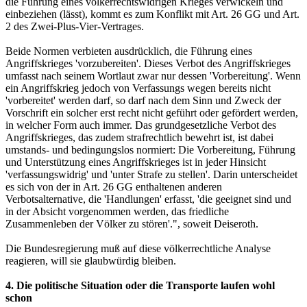
die Führung eines völkerrechtswidrigen Krieges verwickeln und
einbeziehen (lässt), kommt es zum Konflikt mit Art. 26 GG und Art.
2 des Zwei-Plus-Vier-Vertrages.
Beide Normen verbieten ausdrücklich, die Führung eines
Angriffskrieges 'vorzubereiten'. Dieses Verbot des Angriffskrieges
umfasst nach seinem Wortlaut zwar nur dessen 'Vorbereitung'. Wenn
ein Angriffskrieg jedoch von Verfassungs wegen bereits nicht
'vorbereitet' werden darf, so darf nach dem Sinn und Zweck der
Vorschrift ein solcher erst recht nicht geführt oder gefördert werden,
in welcher Form auch immer. Das grundgesetzliche Verbot des
Angriffskrieges, das zudem strafrechtlich bewehrt ist, ist dabei
umstands- und bedingungslos normiert: Die Vorbereitung, Führung
und Unterstützung eines Angriffskrieges ist in jeder Hinsicht
'verfassungswidrig' und 'unter Strafe zu stellen'. Darin unterscheidet
es sich von der in Art. 26 GG enthaltenen anderen
Verbotsalternative, die 'Handlungen' erfasst, 'die geeignet sind und
in der Absicht vorgenommen werden, das friedliche
Zusammenleben der Völker zu stören'.", soweit Deiseroth.
Die Bundesregierung muß auf diese völkerrechtliche Analyse
reagieren, will sie glaubwürdig bleiben.
4. Die politische Situation oder die Transporte laufen wohl
schon