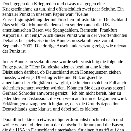
Doch gegen den Krieg reden und etwas real gegen eine
Kriegsteilnahme zu tun, sind offensichtlich zwei paar Schuhe. Ein
zentraler Punkt in unserem Papier war: "Keine
Zurverfügungstellung der militärischen Infrastruktur in Deutschland
(das schließt nicht nur die deutschen sondern auch die US-
amerikanischen Basen wie Spangdahlem, Ramstein, Frankfurt
Airport u.a. mit ein)." Auch dieser Punkt war in der veröffentlichten
Debatte, beispielweise in der Bundespressekonferenz vom 4.
September 2002. Die dortige Auseinandersetzung zeigt, wie relevant
der Punkt ist.
In der Bundespressekonferenz wurde sehr vorsichtig die folgende
Frage gestellt: "Herr Bundeskanzler, es beginnt eine kleine
Diskussion darüber, ob Deutschland auch Konsequenzen ziehen
müsste, weil es ja Überflugrechte und Nutzungsrechte
amerikanischer Flughäfen usw. gibt, die in einem solchen Fall auch
sicherlich genutzt werden würden. Könnten Sie dazu etwas sagen?"
Gerhard Schröder antwortet gereizt: "Ich bin nicht bereit, hier zu
jeder kleinen Diskussion, die von wem auch immer begonnen wird,
Erklärungen abzugeben. Ich glaube, dass die Grundsatzposition
Deutschlands ganz klar ist, und dabei soll es bleiben."
Daraufhin hakte ein etwas mutigerer Journalist nochmal nach und
wollte wissen, ob denn nun der deutsche Luftraum und die Basen,
die die USA in Deutschland unterhalten, für einen Angriff auf den