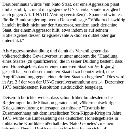
Darüberhinaus würde "ein Nato-Staat, der eine Aggression plant
und ausführt, ... nicht nur gegen die UN-Charta, sondern zugleich
auch gegen Art. 1 NATO-Vertrag (verstoßen)". Spannend wird es
für die Bundesregierung, wenn Deiseroth sagt: "Völkerrechtswidrig
handelt freilich nicht nur der Aggressor, sondern auch derjenige
Staat, der einem Aggressor hilft, etwa indem er auf seinem
Hoheitsgebiet dessen kriegsrelevante Aktionen duldet oder gar
unterstützt."
Als Aggressionshandlung und damit als Verstoß gegen das
völkerrechtliche Gewaltverbot ist unter anderem die "Handlung
eines Staates (zu qualifizieren), die in seiner Duldung besteht, dass
sein Hoheitsgebiet, das er einem anderen Staat zur Verfügung
gestellt hat, von diesem anderen Staat dazu benutzt wird, eine
Angriffshandlung gegen einen dritten Staat zu begehen". Dies wird
in Art. 3 f der von der UN-Generalversammlung am 14. Dezember
1973 beschlossenen Resolution ausdrücklich festgelegt.
Deiseroth berichtet weiter, dass schon früher bundesdeutsche
Regierungen in die Situation geraten sind, völkerrechtswidrige
Kriegsunterstützung untersagen zu müssen: "Erstmals im
Zusammenhang mit dem israelischen Yom-Kippur-Krieg im Jahre
1973 wurde die Einbeziehung des deutschen Hoheitsgebietes in
militärische Konflikte außerhalb des 'Nato-Gebietes' zu einem
brisanten Thema: Drei israelische Frachter hatten sich auf