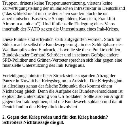
Truppen, drittens keine Truppenunterstützung, viertens keine
Zurverfügungstellung der militärischen Infrastruktur in Deutschland
("das schließt nicht nur die deutschen sondern auch die us-
amerikanischen Basen wie Spangdahlem, Ramstein, Frankfurt
Airport u.a. mit ein"). Und fünftens die Einlegung eines Vetos
innerhalb der NATO gegen die Unterstützung eines Irak-Kriegs.
Diese Punkte sind erfreulich stark aufgegriffen worden. Stück für
Stück machte selbst die Bundesregierung - in der Schlußphase des
Wahlkampfes - den Eindruck, als wollte sie diese Punkte erfüllen.
Bundeskanzler Gerhard Schröder und in seinem Gefolge andere
SPD-Politiker und Grünen-Vertreter sprachen sich klar gegen eine
finanzielle Unterstützung des Irak-Kriegs aus.
Verteidigungsminister Peter Struck stellte sogar den Abzug der
Panzer in Kuwait bei Kriegsbeginn in Aussicht. Der Kriegsbeginn
ist allerdings genau der falsche Zeitpunkt, dies kommt einem
Nichtabzug gleich. Denn die Aufgabe der Bundeswehrsoldaten ist
explizit die Unterstützung von US-Soldaten. Sollte also ein Angriff
gegen den Irak beginnen, sind die Bundeswehrsoldaten und damit
Deutchland in den Krieg direkt involviert.
2. Gegen den Krieg reden und für den Krieg handeln?
Schröders Nichtaussage die gilt.