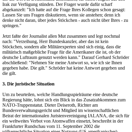
Irak zur Verfügung stünden. Der Frager wurde dafür scharf
abgekanzelt: "Ich hatte auf die Frage Ihres Kollegen schon gesagt:
Lassen Sie uns Fragen diskutieren, wenn sie anstehen; denn ich
denke nicht daran, über jedes Stöckchen - auch nicht über Ihres - zu
springen."
Jetzt faßte der Journalist allen Mut zusammen und legt nochmal
nach: "Verzeihung, Herr Bundeskanzler, aber das ist kein
Stöckchen, sondern alle Militärexperten sind sich einig, dass die
militärisch maßgebliche Frage für die Amerikaner die ist, ob der
deutsche Luftraum genutzt werden kann." Darauf Gerhard Schröder
abschließend: "Nehmen Sie meine Antwort so, wie ich sie Ihnen
gegeben habe. Die gilt." Schröder hat keine Antwort gegeben und
die gilt.
3. Die juristische Situation
Um zu beurteilen, welche Handlungsspielräume eine deutsche
Regierung hätte, lohnt sich ein Blick in das Zusatzabkommen zum
NATO-Truppenstatut. Dieter Deiseroth, Richter am
Bundesverwaltungsgericht und Mitglied im wissenschaftlichen
Beirat der internationalen Juristenvereinigung IALANA, die sich für
ein weltweites Verbot von Atomwaffen einsetzt, beschreibt in der
Frankfurter Rundschau vom 11. September 2002 die
völkerrechtliche Situation einer Nutzung (US-amerikanischer)