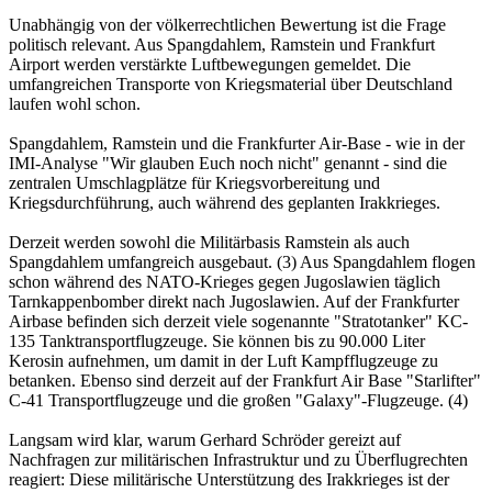
Unabhängig von der völkerrechtlichen Bewertung ist die Frage
politisch relevant. Aus Spangdahlem, Ramstein und Frankfurt
Airport werden verstärkte Luftbewegungen gemeldet. Die
umfangreichen Transporte von Kriegsmaterial über Deutschland
laufen wohl schon.
Spangdahlem, Ramstein und die Frankfurter Air-Base - wie in der
IMI-Analyse "Wir glauben Euch noch nicht" genannt - sind die
zentralen Umschlagplätze für Kriegsvorbereitung und
Kriegsdurchführung, auch während des geplanten Irakkrieges.
Derzeit werden sowohl die Militärbasis Ramstein als auch
Spangdahlem umfangreich ausgebaut. (3) Aus Spangdahlem flogen
schon während des NATO-Krieges gegen Jugoslawien täglich
Tarnkappenbomber direkt nach Jugoslawien. Auf der Frankfurter
Airbase befinden sich derzeit viele sogenannte "Stratotanker" KC-
135 Tanktransportflugzeuge. Sie können bis zu 90.000 Liter
Kerosin aufnehmen, um damit in der Luft Kampfflugzeuge zu
betanken. Ebenso sind derzeit auf der Frankfurt Air Base "Starlifter"
C-41 Transportflugzeuge und die großen "Galaxy"-Flugzeuge. (4)
Langsam wird klar, warum Gerhard Schröder gereizt auf
Nachfragen zur militärischen Infrastruktur und zu Überflugrechten
reagiert: Diese militärische Unterstützung des Irakkrieges ist der