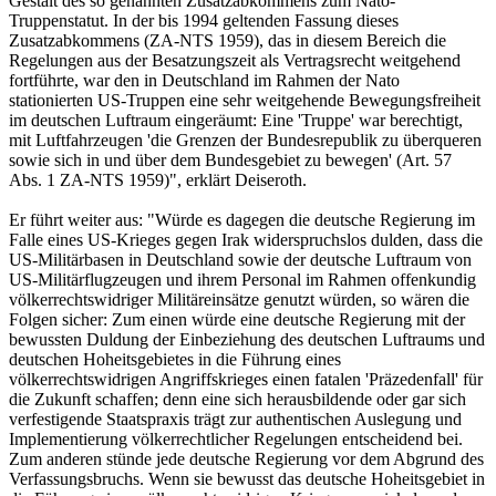
Gestalt des so genannten Zusatzabkommens zum Nato-
Truppenstatut. In der bis 1994 geltenden Fassung dieses
Zusatzabkommens (ZA-NTS 1959), das in diesem Bereich die
Regelungen aus der Besatzungszeit als Vertragsrecht weitgehend
fortführte, war den in Deutschland im Rahmen der Nato
stationierten US-Truppen eine sehr weitgehende Bewegungsfreiheit
im deutschen Luftraum eingeräumt: Eine 'Truppe' war berechtigt,
mit Luftfahrzeugen 'die Grenzen der Bundesrepublik zu überqueren
sowie sich in und über dem Bundesgebiet zu bewegen' (Art. 57
Abs. 1 ZA-NTS 1959)", erklärt Deiseroth.
Er führt weiter aus: "Würde es dagegen die deutsche Regierung im
Falle eines US-Krieges gegen Irak widerspruchslos dulden, dass die
US-Militärbasen in Deutschland sowie der deutsche Luftraum von
US-Militärflugzeugen und ihrem Personal im Rahmen offenkundig
völkerrechtswidriger Militäreinsätze genutzt würden, so wären die
Folgen sicher: Zum einen würde eine deutsche Regierung mit der
bewussten Duldung der Einbeziehung des deutschen Luftraums und
deutschen Hoheitsgebietes in die Führung eines
völkerrechtswidrigen Angriffskrieges einen fatalen 'Präzedenfall' für
die Zukunft schaffen; denn eine sich herausbildende oder gar sich
verfestigende Staatspraxis trägt zur authentischen Auslegung und
Implementierung völkerrechtlicher Regelungen entscheidend bei.
Zum anderen stünde jede deutsche Regierung vor dem Abgrund des
Verfassungsbruchs. Wenn sie bewusst das deutsche Hoheitsgebiet in