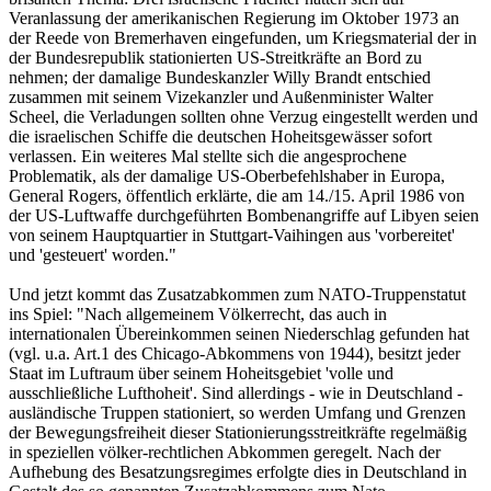
Veranlassung der amerikanischen Regierung im Oktober 1973 an
der Reede von Bremerhaven eingefunden, um Kriegsmaterial der in
der Bundesrepublik stationierten US-Streitkräfte an Bord zu
nehmen; der damalige Bundeskanzler Willy Brandt entschied
zusammen mit seinem Vizekanzler und Außenminister Walter
Scheel, die Verladungen sollten ohne Verzug eingestellt werden und
die israelischen Schiffe die deutschen Hoheitsgewässer sofort
verlassen. Ein weiteres Mal stellte sich die angesprochene
Problematik, als der damalige US-Oberbefehlshaber in Europa,
General Rogers, öffentlich erklärte, die am 14./15. April 1986 von
der US-Luftwaffe durchgeführten Bombenangriffe auf Libyen seien
von seinem Hauptquartier in Stuttgart-Vaihingen aus 'vorbereitet'
und 'gesteuert' worden."
Und jetzt kommt das Zusatzabkommen zum NATO-Truppenstatut
ins Spiel: "Nach allgemeinem Völkerrecht, das auch in
internationalen Übereinkommen seinen Niederschlag gefunden hat
(vgl. u.a. Art.1 des Chicago-Abkommens von 1944), besitzt jeder
Staat im Luftraum über seinem Hoheitsgebiet 'volle und
ausschließliche Lufthoheit'. Sind allerdings - wie in Deutschland -
ausländische Truppen stationiert, so werden Umfang und Grenzen
der Bewegungsfreiheit dieser Stationierungsstreitkräfte regelmäßig
in speziellen völker-rechtlichen Abkommen geregelt. Nach der
Aufhebung des Besatzungsregimes erfolgte dies in Deutschland in