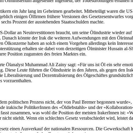
Ölministerium angestellter Ingenieur, der Todesdrohungen erhalten hatte
tikern ein Jahr lang im Geheimen gearbeitet. Mitbeteiligt waren die 
geblich einigen Ölfirmen frühere Versionen des Gesetzesentwurfes vo
nd sechs Prozent der ausstehenden Staatsschulden machte.
 US-Dollar an Neuinvestitionen braucht, um seine Ölindustrie wieder a
. Danach könnte der Irak die weiteren Aufwendungen mit den Öleinnahm
n Ölkonzerne haben an solch einem Vorgehen allerdings kein Interesse
nterstützung erhalten sie dabei vom derzeitigen Ölminister Hussain al-S
re Position zugunsten des freien Marktes ein.
lierte Ölanalyst Muhammad Ali Zainy sagt: «Für uns ist Öl ein sehr em
. Diese Leute führten die Ölindustrie in den Jahren, als gegen den Irak
die Liberalisierung und Dezentralisierung des Ölgeschäftes grundsätzl
 vorzuenthalten.
 dem politischen Prozess nicht, der von Paul Bremer begonnen wurde», 
nde irakische PolitikerInnen des «Öldiebstahls» und der «Kollaboration
 fasst zusammen, was wohl die Position der meisten IrakerInnen ist: «Wi
nicht stiehlt. Wenn ein schlechtes Gesetz verabschiedet wird, leistet d
esetz einen Ausverkauf der nationalen Ressourcen. Die Gewerkschaft h