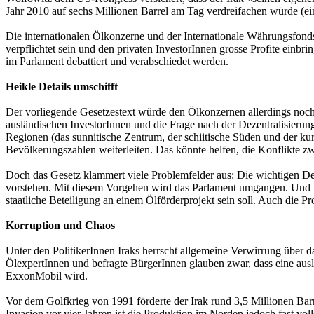
Jahr 2010 auf sechs Millionen Barrel am Tag verdreifachen würde (ein
Die internationalen Ölkonzerne und der Internationale Währungsfonds
verpflichtet sein und den privaten InvestorInnen grosse Profite einbr
im Parlament debattiert und verabschiedet werden.
Heikle Details umschifft
Der vorliegende Gesetzestext würde den Ölkonzernen allerdings noch
ausländischen InvestorInnen und die Frage nach der Dezentralisierung 
Regionen (das sunnitische Zentrum, der schiitische Süden und der kur
Bevölkerungszahlen weiterleiten. Das könnte helfen, die Konflikte z
Doch das Gesetz klammert viele Problemfelder aus: Die wichtigen Det
vorstehen. Mit diesem Vorgehen wird das Parlament umgangen. Und wäh
staatliche Beteiligung an einem Ölförderprojekt sein soll. Auch die P
Korruption und Chaos
Unter den PolitikerInnen Iraks herrscht allgemeine Verwirrung über 
Ölexpert­Innen und befragte BürgerInnen glauben zwar, dass eine aus
ExxonMobil wird.
Vor dem Golfkrieg von 1991 förderte der Irak rund 3,5 Millionen Bar
Invasion vor vier Jahren ist die Produktion im Norden jedoch fast vo