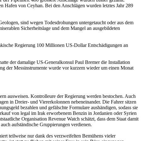
chen Hafen von Ceyhan. Bei den Anschlägen wurden letztes Jahr 289
und Geologen, sind wegen Todesdrohungen untergetaucht oder aus dem
 miserablen Sicherheitslage und dem Mangel an ausgebildeten
e irakische Regierung 100 Millionen US-Dollar Entschädigungen an
 hatte der damalige US-Generalkonsul Paul Bremer die Installation
holung der Messinstrumente wurde vor kurzem wieder um einen Monat
üchern ausweisen. Kontrolleure der Regierung werden bestochen. Auch
en in Dreier- und Viererkolonnen nebeneinander. Die Fahrer sitzen
hungsgeld bezahlen und gefälschte Formulare aushändigen, sodass sie
erkauf von legal im Irak erworbenem Benzin in Jordanien oder Syrien
tstaatliche Organisation Revenue Watch schätzt, dass dem Staat damit
e auch aufständische Gruppierungen verdienen.
oniert teilweise nur dank des verzweifelten ­Bemühens vieler