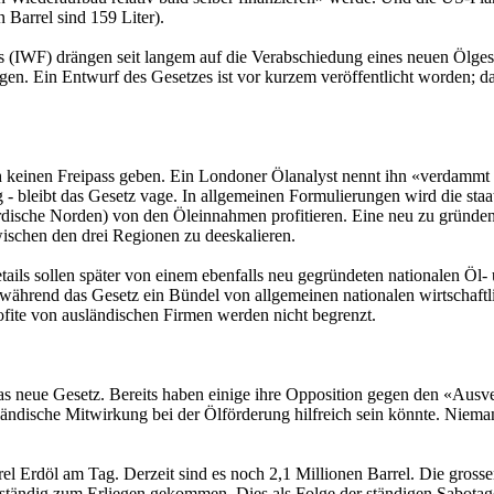
 Barrel sind 159 Liter).
 (IWF) drängen seit langem auf die Verabschiedung eines neuen Ölgeset
ingen. Ein Entwurf des Gesetzes ist vor kurzem veröffentlicht worden; 
 keinen Freipass geben. Ein Londoner Ölanalyst nennt ihn «verdammt 
- bleibt das Gesetz vage. In allgemeinen Formulierungen wird die staat
dische Norden) von den Öleinnahmen profitieren. Eine neu zu gründende
wischen den drei Regionen zu deeskalieren.
ails sollen später von einem ebenfalls neu gegründeten nationalen Öl-
rend das Gesetz ein Bündel von allgemeinen nationalen wirtschaftliche
rofite von ausländischen Firmen werden nicht begrenzt.
das neue Gesetz. Bereits haben einige ihre Opposition gegen den «Ausv
ländische Mitwirkung bei der Ölförderung hilfreich sein könnte. Nieman
rel Erdöl am Tag. Derzeit sind es noch 2,1 Millionen Barrel. Die gros
llständig zum Erliegen gekommen. Dies als Folge der ständigen Sabotag