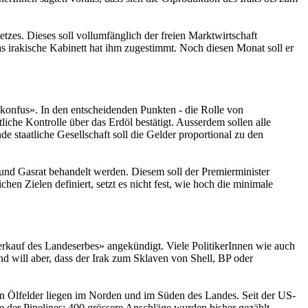
zes. Dieses soll vollumfänglich der freien Marktwirtschaft
das irakische Kabinett hat ihm zugestimmt. Noch diesen Monat soll er
konfus». In den entscheidenden Punkten - die Rolle von
liche Kontrolle über das Erdöl bestätigt. Ausserdem sollen alle
 staatliche Gesellschaft soll die Gelder proportional zu den
 und Gasrat behandelt werden. Diesem soll der Premierminister
n Zielen definiert, setzt es nicht fest, wie hoch die minimale
erkauf des Landeserbes» angekündigt. Viele PolitikerInnen wie auch
d will aber, dass der Irak zum Sklaven von Shell, BP oder
sen Ölfelder liegen im Norden und im Süden des Landes. Seit der US-
e der Pipelines: 400 grössere Anschläge wurden bisher gezählt.