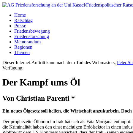
Home
Ratschlag
Presse
Friedensbewegung
Friedensforschung
Memorandum
Regionen
Themen
Dieser Internet-Auftritt kann nach dem Tod des Webmasters,
Peter St
Verfügung.
Der Kampf ums Öl
Von Christian Parenti *
Ein neues Ölgesetz soll helfen, die Wirtschaft anzukurbeln. Doch
Der prophezeite Ölboom im Irak hat sich als Fata Morgana entpuppt. 
die Kriminalität haben den einst mächtigen Erdölsektor in einen indus
Wolfowitz dem US-Kongress versichert, dass der Irak «seinen eigenen