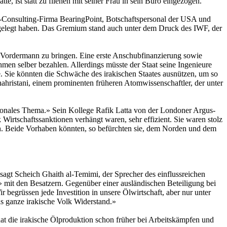
, ist statt zu fliehen mit seiner Frau in sein Büro eingezogen.
US-Consulting-Firma BearingPoint, Botschaftspersonal der USA und
rgelegt haben. Das Gremium stand auch unter dem Druck des IWF, der
uf Vordermann zu bringen. Eine erste Anschubfinanzierung sowie
en selber bezahlen. Allerdings müsste der Staat seine Ingenieure
. Sie könnten die Schwäche des irakischen Staates ausnützen, um so
hahristani, einem prominenten früheren Atomwissenschaftler, der unter
otionales Thema.» Sein Kollege Rafik Latta von der Londoner Argus-
 Wirtschaftssanktionen verhängt waren, sehr effizient. Sie waren stolz
ich. Beide Vorhaben könnten, so befürchten sie, dem Norden und dem
sagt Scheich Ghaith al-Temimi, der Sprecher des einflussreichen
» mit den Besatzern. Gegenüber einer ausländischen Beteiligung bei
r begrüssen jede Investition in unsere Ölwirtschaft, aber nur unter
as ganze irakische Volk Widerstand.»
at die irakische Ölproduktion schon früher bei Arbeitskämpfen und