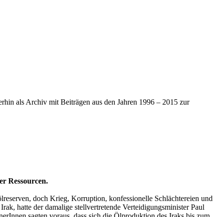
iterhin als Archiv mit Beiträgen aus den Jahren 1996 – 2015 zur
der Ressourcen.
lreserven, doch Krieg, Korruption, konfessionelle Schlächtereien und
rak, hatte der damalige stellvertretende Verteidigungsminister Paul
erInnen sagten voraus, dass sich die Ölproduktion des Iraks bis zum