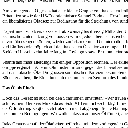
IrakerInnen, die den Anschein von Normalität wahren wollen. Ein beim 
Am vorliegenden Ölgesetz hat eine kleine Gruppe von irakischen Poli
Britannien sowie der US-Energieminister Samuel Bodman. Er soll an
ein liberalisiertes Ölgesetz zur Bedingung für die Streichung von ru
ExpertInnen schätzen, dass der Irak zwanzig bis dreissig Milliarden
technische Unterstützung von aussen würde jedoch bereits ausreichen
davon überzeugen können, wieder zurückzukehren. Die internationale
viel Einfluss wie möglich auf den irakischen Ölsektor zu erlangen. U
Saddam Hussein zehn Jahre lang im Gefängnis sass. Er nimmt eine star
Shahristani muss allerdings mit einiger Opposition rechnen. Der exi
Gruppe ergänzt: «Alle im Ölministerium sind gegen die Liberalisierung
auf das irakische Öl.» Die grossen sunnitischen Parteien bekämpfen 
Süden erlauben, die Einnahmen dem sunnitischen Zentrum des Landes
Das Öl als Fluch
Doch das Gesetz ist auch bei den SchiitInnen umstritten: «Wir trauen
schiitischen Klerikers Muktada as-Sadr. Al-Temimi beschuldigt führe
der Ölförderung zeigt er sich trotzdem nicht abgeneigt. Seine Haltung
bestimmten Bedingungen. Wir wollen, dass man unser Öl fördert, aber 
Iraks Gewerkschaft der Ölarbeiter befürchtet mit dem vorliegenden G