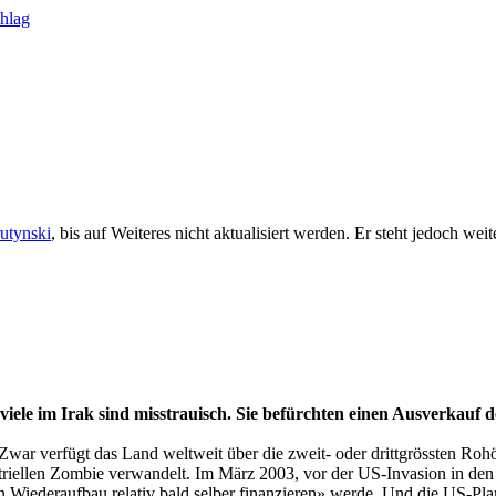
rutynski
, bis auf Weiteres nicht aktualisiert werden. Er steht jedoch we
 viele im Irak sind misstrauisch. Sie befürchten einen Ausverkauf 
Zwar verfügt das Land weltweit über die zweit- oder drittgrössten Rohö
triellen Zombie verwandelt. Im März 2003, vor der US-Invasion in den I
 Wiederaufbau relativ bald selber finanzieren» werde. Und die US-Plan