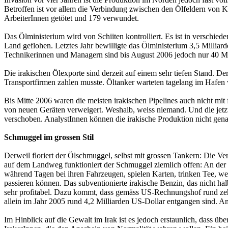
Betroffen ist vor allem die Verbindung zwischen den Ölfeldern von 
ArbeiterInnen getötet und 179 verwundet.
Das Ölministerium wird von Schii­ten kontrolliert. Es ist in verschi
Land geflohen. Letztes Jahr bewilligte das Ölministerium 3,5 Millia
Technikerinnen und Managern sind bis August 2006 jedoch nur 40 M
Die irakischen Ölexporte sind derzeit auf einem sehr tiefen Stand. D
Transportfirmen zahlen musste. Öltanker warteten tagelang im Hafen vo
Bis Mitte 2006 waren die meisten irakischen Pipelines auch nicht mit
von neuen Geräten verweigert. Weshalb, weiss niemand. Und die jetzt
verschoben. AnalystInnen können die irakische Produktion nicht gena
Schmuggel im grossen Stil
Derweil floriert der Ölschmuggel, selbst mit grossen Tankern: Die Ve
auf dem Landweg funktioniert der Schmuggel ziemlich offen: An der
während Tagen bei ihren Fahrzeugen, spielen Karten, trinken Tee, w
passieren können. Das subventionierte irakische Benzin, das nicht h
sehr profitabel. Dazu kommt, dass gemäss US-Rechnungshof rund zehn 
allein im Jahr 2005 rund 4,2 Milliarden US-Dollar entgangen sind. 
Im Hinblick auf die Gewalt im Irak ist es jedoch erstaunlich, dass über