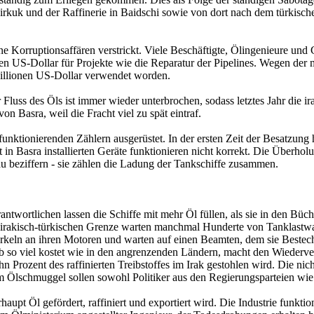
Kirkuk und der Raffinerie in Baidschi sowie von dort nach dem türkis
edene Korruptionsaffären verstrickt. Viele Beschäftigte, Ölingenieure 
rden US-Dollar für Projekte wie die Reparatur der Pipelines. Wegen der
illionen US-Dollar verwendet worden.
er Fluss des Öls ist immer wieder unterbrochen, sodass letztes Jahr di
n Basra, weil die Fracht viel zu spät eintraf.
 funktionierenden Zählern ausgerüstet. In der ersten Zeit der Besatzung
 in Basra installierten Geräte funktionieren nicht korrekt. Die Über
u beziffern - sie zählen die Ladung der Tankschiffe zusammen.
rantwortlichen lassen die Schiffe mit mehr Öl füllen, als sie in den B
 irakisch-türkischen Grenze warten manchmal Hunderte von Tanklastwag
erkeln an ihren Motoren und warten auf einen Beamten, dem sie Bestec
alb so viel kostet wie in den angrenzenden Ländern, macht den Wiederv
Prozent des raffinierten Treibstoffes im Irak gestohlen wird. Die nich
Am Ölschmuggel sollen sowohl Politiker aus den Regierungsparteien wi
haupt Öl gefördert, raffiniert und exportiert wird. Die Industrie funkti