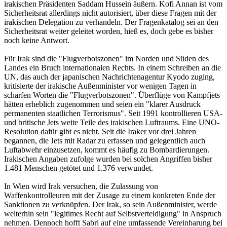
irakischen Präsidenten Saddam Hussein äußern. Kofi Annan ist vom
Sicherheitsrat allerdings nicht autorisiert, über diese Fragen mit der
irakischen Delegation zu verhandeln. Der Fragenkatalog sei an den
Sicherheitsrat weiter geleitet worden, hieß es, doch gebe es bisher
noch keine Antwort.
Für Irak sind die "Flugverbotszonen" im Norden und Süden des
Landes ein Bruch internationalen Rechts. In einem Schreiben an die
UN, das auch der japanischen Nachrichtenagentur Kyodo zuging,
kritisierte der irakische Außenminister vor wenigen Tagen in
scharfen Worten die "Flugverbotszonen". Überflüge von Kampfjets
hätten erheblich zugenommen und seien ein "klarer Ausdruck
permanenten staatlichen Terrorismus". Seit 1991 kontrollieren USA-
und britische Jets weite Teile des irakischen Luftraums. Eine UNO-
Resolution dafür gibt es nicht. Seit die Iraker vor drei Jahren
begannen, die Jets mit Radar zu erfassen und gelegentlich auch
Luftabwehr einzusetzen, kommt es häufig zu Bombardierungen.
Irakischen Angaben zufolge wurden bei solchen Angriffen bisher
1.481 Menschen getötet und 1.376 verwundet.
In Wien wird Irak versuchen, die Zulassung von
Waffenkontrolleuren mit der Zusage zu einem konkreten Ende der
Sanktionen zu verknüpfen. Der Irak, so sein Außenminister, werde
weiterhin sein "legitimes Recht auf Selbstverteidigung" in Anspruch
nehmen. Dennoch hofft Sabri auf eine umfassende Vereinbarung bei