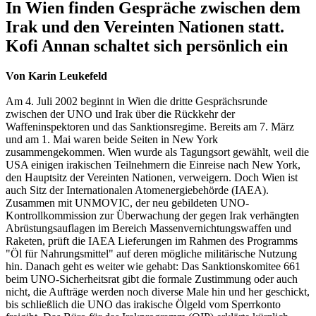
In Wien finden Gespräche zwischen dem
Irak und den Vereinten Nationen statt.
Kofi Annan schaltet sich persönlich ein
Von Karin Leukefeld
Am 4. Juli 2002 beginnt in Wien die dritte Gesprächsrunde
zwischen der UNO und Irak über die Rückkehr der
Waffeninspektoren und das Sanktionsregime. Bereits am 7. März
und am 1. Mai waren beide Seiten in New York
zusammengekommen. Wien wurde als Tagungsort gewählt, weil die
USA einigen irakischen Teilnehmern die Einreise nach New York,
den Hauptsitz der Vereinten Nationen, verweigern. Doch Wien ist
auch Sitz der Internationalen Atomenergiebehörde (IAEA).
Zusammen mit UNMOVIC, der neu gebildeten UNO-
Kontrollkommission zur Überwachung der gegen Irak verhängten
Abrüstungsauflagen im Bereich Massenvernichtungswaffen und
Raketen, prüft die IAEA Lieferungen im Rahmen des Programms
"Öl für Nahrungsmittel" auf deren mögliche militärische Nutzung
hin. Danach geht es weiter wie gehabt: Das Sanktionskomitee 661
beim UNO-Sicherheitsrat gibt die formale Zustimmung oder auch
nicht, die Aufträge werden noch diverse Male hin und her geschickt,
bis schließlich die UNO das irakische Ölgeld vom Sperrkonto