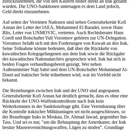
zurückzunehmen, die von den Käufern bisher direkt an Irak gezahlt
wurden. Die UNO-Sanktionen untersagen es dem Land jedoch,
Geld direkt einzunehmen.
Auf seiten der Vereinten Nationen sind neben Generalsekretär Kofi
Annan der Leiter der IAEA, Mohammed El Baradei, sowie Hans
Blix, Leiter von UNMOVIC, vertreten. Auch Rechtsberater Hans
Corell und Botschafter Yuli Vorontsov gehören zur UN-Delegation.
Vorontsov befaßt sich mit den Forderungen von Kuwait an den Irak.
Seine Teilnahme könnte bedeuten, daß über die Rückkehr von
kuwaitischen Kriegsgefangenen aus dem Irak sowie die Rückgabe
des kuwaitischen Nationalarchivs gesprochen wird. Irak hat sich in
beiden Fragen verhandlungsbereit gezeigt. Wer neben
Außenminister Naji Sabri und dem UN-Botschafter Mohammad Al-
Douri auf irakischer Seite teilnehmen wird, war im Vorfeld nicht
bekannt.
Die Beziehungen zwischen Irak und der UNO sind angespannt.
Generalsekretär Kofi Annan hat deutlich gemacht, dass es ohne eine
Rückkehr der UNO-Waffenkontrolleure nach Irak kein
Weiterkommen in der Sanktionsfrage gibt. Eine Vereinbarung über
die Kontrolle irakischer Militäranlagen sei nicht ausgeschlossen, so
der Beauftragte Iraks in Moskau, Dr. Ahmad Jawad, gegenüber Itar-
Tass. Und sei es nur, "um die Behauptung der Amerikaner, der Irak
besitze Massenvernichtungswaffen, Lügen zu strafen". Grundlage