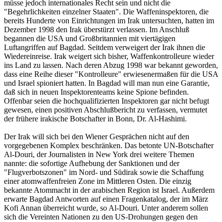
müsse jedoch internationales Recht sein und nicht die
"Begehrlichkeiten einzelner Staaten". Die Waffeninspektoren, die
bereits Hunderte von Einrichtungen im Irak untersuchten, hatten im
Dezember 1998 den Irak überstürzt verlassen. Im Anschluß
begannen die USA und Großbritannien mit viertägigen
Luftangriffen auf Bagdad. Seitdem verweigert der Irak ihnen die
Wiedereinreise. Irak weigert sich bisher, Waffenkontrolleure wieder
ins Land zu lassen. Nach deren Abzug 1998 war bekannt geworden,
dass eine Reihe dieser "Kontrolleure" erwiesenermaßen für die USA
und Israel spioniert hatten. In Bagdad will man nun eine Garantie,
daß sich in neuen Inspektorenteams keine Spione befinden.
Offenbar seien die hochqualifizierten Inspektoren gar nicht befugt
gewesen, einen positiven Abschlußbericht zu verfassen, vermutet
der frühere irakische Botschafter in Bonn, Dr. Al-Hashimi.
Der Irak will sich bei den Wiener Gesprächen nicht auf den
vorgegebenen Komplex beschränken. Das betonte UN-Botschafter
Al-Douri, der Journalisten in New York drei weitere Themen
nannte: die sofortige Aufhebung der Sanktionen und der
"Flugverbotszonen" im Nord- und Südirak sowie die Schaffung
einer atomwaffenfreien Zone im Mittleren Osten. Die einzig
bekannte Atommacht in der arabischen Region ist Israel. Außerdem
erwarte Bagdad Antworten auf einen Fragenkatalog, der im März
Kofi Annan überreicht wurde, so Al-Douri. Unter anderem sollen
sich die Vereinten Nationen zu den US-Drohungen gegen den