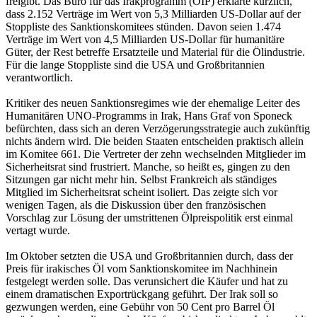
freigibt. Das Büro für das Irakprogramm (OIP) erklärte kürzlich,
dass 2.152 Verträge im Wert von 5,3 Milliarden US-Dollar auf der
Stoppliste des Sanktionskomitees stünden. Davon seien 1.474
Verträge im Wert von 4,5 Milliarden US-Dollar für humanitäre
Güter, der Rest betreffe Ersatzteile und Material für die Ölindustrie.
Für die lange Stoppliste sind die USA und Großbritannien
verantwortlich.
Kritiker des neuen Sanktionsregimes wie der ehemalige Leiter des
Humanitären UNO-Programms in Irak, Hans Graf von Sponeck
befürchten, dass sich an deren Verzögerungsstrategie auch zukünftig
nichts ändern wird. Die beiden Staaten entscheiden praktisch allein
im Komitee 661. Die Vertreter der zehn wechselnden Mitglieder im
Sicherheitsrat sind frustriert. Manche, so heißt es, gingen zu den
Sitzungen gar nicht mehr hin. Selbst Frankreich als ständiges
Mitglied im Sicherheitsrat scheint isoliert. Das zeigte sich vor
wenigen Tagen, als die Diskussion über den französischen
Vorschlag zur Lösung der umstrittenen Ölpreispolitik erst einmal
vertagt wurde.
Im Oktober setzten die USA und Großbritannien durch, dass der
Preis für irakisches Öl vom Sanktionskomitee im Nachhinein
festgelegt werden solle. Das verunsichert die Käufer und hat zu
einem dramatischen Exportrückgang geführt. Der Irak soll so
gezwungen werden, eine Gebühr von 50 Cent pro Barrel Öl