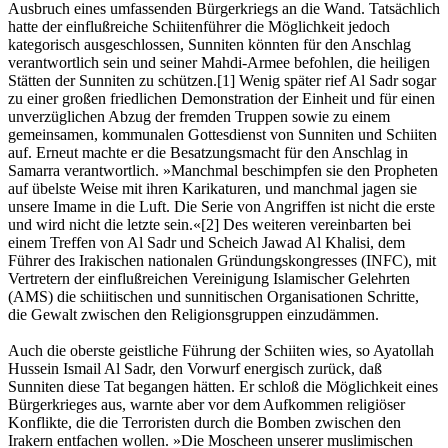
Ausbruch eines umfassenden Bürgerkriegs an die Wand. Tatsächlich
hatte der einflußreiche Schiitenführer die Möglichkeit jedoch
kategorisch ausgeschlossen, Sunniten könnten für den Anschlag
verantwortlich sein und seiner Mahdi-Armee befohlen, die heiligen
Stätten der Sunniten zu schützen.[1] Wenig später rief Al Sadr sogar
zu einer großen friedlichen Demonstration der Einheit und für einen
unverzüglichen Abzug der fremden Truppen sowie zu einem
gemeinsamen, kommunalen Gottesdienst von Sunniten und Schiiten
auf. Erneut machte er die Besatzungsmacht für den Anschlag in
Samarra verantwortlich. »Manchmal beschimpfen sie den Propheten
auf übelste Weise mit ihren Karikaturen, und manchmal jagen sie
unsere Imame in die Luft. Die Serie von Angriffen ist nicht die erste
und wird nicht die letzte sein.«[2] Des weiteren vereinbarten bei
einem Treffen von Al Sadr und Scheich Jawad Al Khalisi, dem
Führer des Irakischen nationalen Gründungskongresses (INFC), mit
Vertretern der einflußreichen Vereinigung Islamischer Gelehrten
(AMS) die schiitischen und sunnitischen Organisationen Schritte,
die Gewalt zwischen den Religionsgruppen einzudämmen.
Auch die oberste geistliche Führung der Schiiten wies, so Ayatollah
Hussein Ismail Al Sadr, den Vorwurf energisch zurück, daß
Sunniten diese Tat begangen hätten. Er schloß die Möglichkeit eines
Bürgerkrieges aus, warnte aber vor dem Aufkommen religiöser
Konflikte, die die Terroristen durch die Bomben zwischen den
Irakern entfachen wollen. »Die Moscheen unserer muslimischen