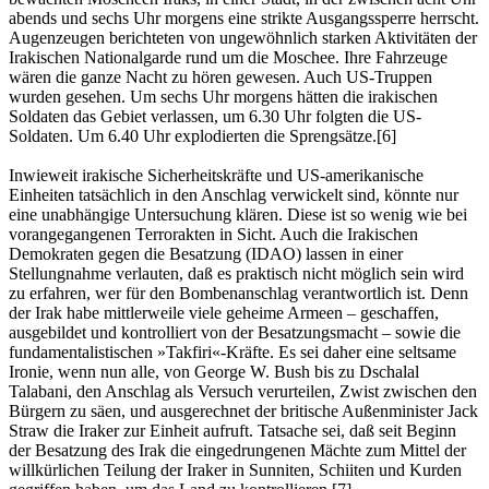
abends und sechs Uhr morgens eine strikte Ausgangssperre herrscht.
Augenzeugen berichteten von ungewöhnlich starken Aktivitäten der
Irakischen Nationalgarde rund um die Moschee. Ihre Fahrzeuge
wären die ganze Nacht zu hören gewesen. Auch US-Truppen
wurden gesehen. Um sechs Uhr morgens hätten die irakischen
Soldaten das Gebiet verlassen, um 6.30 Uhr folgten die US-
Soldaten. Um 6.40 Uhr explodierten die Sprengsätze.[6]
Inwieweit irakische Sicherheitskräfte und US-amerikanische
Einheiten tatsächlich in den Anschlag verwickelt sind, könnte nur
eine unabhängige Untersuchung klären. Diese ist so wenig wie bei
vorangegangenen Terrorakten in Sicht. Auch die Irakischen
Demokraten gegen die Besatzung (IDAO) lassen in einer
Stellungnahme verlauten, daß es praktisch nicht möglich sein wird
zu erfahren, wer für den Bombenanschlag verantwortlich ist. Denn
der Irak habe mittlerweile viele geheime Armeen – geschaffen,
ausgebildet und kontrolliert von der Besatzungsmacht – sowie die
fundamentalistischen »Takfiri«-Kräfte. Es sei daher eine seltsame
Ironie, wenn nun alle, von George W. Bush bis zu Dschalal
Talabani, den Anschlag als Versuch verurteilen, Zwist zwischen den
Bürgern zu säen, und ausgerechnet der britische Außenminister Jack
Straw die Iraker zur Einheit aufruft. Tatsache sei, daß seit Beginn
der Besatzung des Irak die eingedrungenen Mächte zum Mittel der
willkürlichen Teilung der Iraker in Sunniten, Schiiten und Kurden