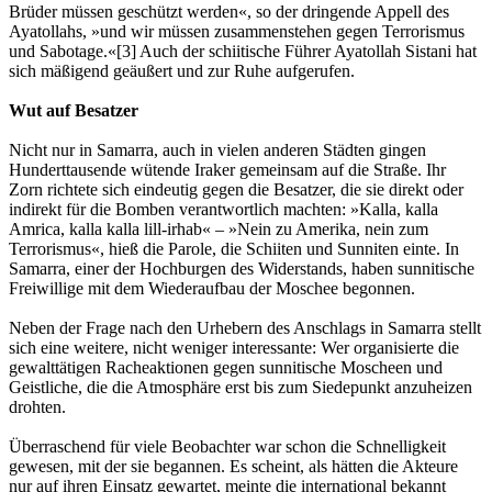
Brüder müssen geschützt werden«, so der dringende Appell des
Ayatollahs, »und wir müssen zusammenstehen gegen Terrorismus
und Sabotage.«[3] Auch der schiitische Führer Ayatollah Sistani hat
sich mäßigend geäußert und zur Ruhe aufgerufen.
Wut auf Besatzer
Nicht nur in Samarra, auch in vielen anderen Städten gingen
Hunderttausende wütende Iraker gemeinsam auf die Straße. Ihr
Zorn richtete sich eindeutig gegen die Besatzer, die sie direkt oder
indirekt für die Bomben verantwortlich machten: »Kalla, kalla
Amrica, kalla kalla lill-irhab« – »Nein zu Amerika, nein zum
Terrorismus«, hieß die Parole, die Schiiten und Sunniten einte. In
Samarra, einer der Hochburgen des Widerstands, haben sunnitische
Freiwillige mit dem Wiederaufbau der Moschee begonnen.
Neben der Frage nach den Urhebern des Anschlags in Samarra stellt
sich eine weitere, nicht weniger interessante: Wer organisierte die
gewalttätigen Racheaktionen gegen sunnitische Moscheen und
Geistliche, die die Atmosphäre erst bis zum Siedepunkt anzuheizen
drohten.
Überraschend für viele Beobachter war schon die Schnelligkeit
gewesen, mit der sie begannen. Es scheint, als hätten die Akteure
nur auf ihren Einsatz gewartet, meinte die international bekannt