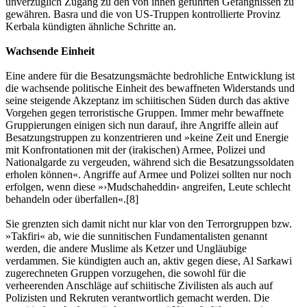
unverzüglich Zugang zu den von ihnen geführten Gefängnissen zu
gewähren. Basra und die von US-Truppen kontrollierte Provinz
Kerbala kündigten ähnliche Schritte an.
Wachsende Einheit
Eine andere für die Besatzungsmächte bedrohliche Entwicklung ist
die wachsende politische Einheit des bewaffneten Widerstands und
seine steigende Akzeptanz im schiitischen Süden durch das aktive
Vorgehen gegen terroristische Gruppen. Immer mehr bewaffnete
Gruppierungen einigen sich nun darauf, ihre Angriffe allein auf
Besatzungstruppen zu konzentrieren und »keine Zeit und Energie
mit Konfrontationen mit der (irakischen) Armee, Polizei und
Nationalgarde zu vergeuden, während sich die Besatzungssoldaten
erholen können«. Angriffe auf Armee und Polizei sollten nur noch
erfolgen, wenn diese »›Mudschaheddin‹ angreifen, Leute schlecht
behandeln oder überfallen«.[8]
Sie grenzten sich damit nicht nur klar von den Terrorgruppen bzw.
»Takfiri« ab, wie die sunnitischen Fundamentalisten genannt
werden, die andere Muslime als Ketzer und Ungläubige
verdammen. Sie kündigten auch an, aktiv gegen diese, Al Sarkawi
zugerechneten Gruppen vorzugehen, die sowohl für die
verheerenden Anschläge auf schiitische Zivilisten als auch auf
Polizisten und Rekruten verantwortlich gemacht werden. Die