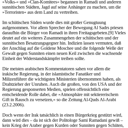
»Volks-« und »Clan-Komitees« begannen in Ramadi und anderen
sunnitischen Städten, Jagd auf seine Anhänger zu machen, um die
»Terroristen« aus dem Land zu vertreiben.
Im schiitischen Süden wurde dies mit großer Genugtuung
aufgenommen. Vor allem Sprecher der Bewegung Al Sadrs priesen
daraufhin die Bürger von Ramadi in ihren Freitagsgebeten.[9] Vieles
deutet auf ein weiteres Zusammengehen der schiitischen und der
sunnitischen Besatzungsgegner hin. Indizien lassen vermuten, daß
der Anschlag auf die Goldene Moschee und die folgende Welle der
Gewalt gegen Sunniten einen neuen Keil zwischen die wachsende
Einheit der Widerstandskämpfer treiben sollte.
Die meisten arabischen Kommentatoren sahen vor allem die
irakische Regierung, in der islamistische Fanatiker und
Milizenführer die wichtigsten Ministerien übernommen haben, als
Drahtzieher der Unruhen. Auch die großen, von den USA und der
Regierung gesponserten Medien, spielen offensichtlich eine
entscheidende Rolle dabei, die »Atmosphäre mit sektiererischem
Gift in Rausch zu versetzen,« so die Zeitung Al-Quds Al-Arabi
(23.2.2006).
Doch wenn der Irak tatsächlich in einen Bürgerkrieg gestützt wird,
dann wird dies – da ist sich der Politologe Sami Ramadani gewiß –
kein Krieg der Araber gegen Kurden oder Sunniten gegen Schiiten,