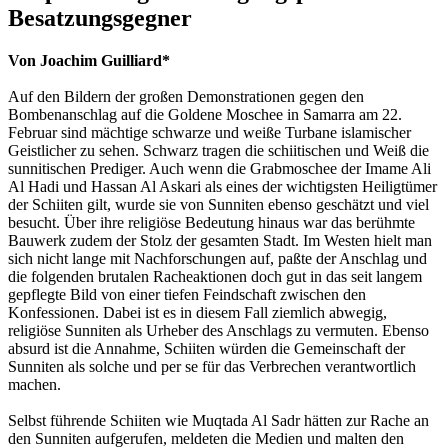
Besatzungsgegner
Von Joachim Guilliard*
Auf den Bildern der großen Demonstrationen gegen den
Bombenanschlag auf die Goldene Moschee in Samarra am 22.
Februar sind mächtige schwarze und weiße Turbane islamischer
Geistlicher zu sehen. Schwarz tragen die schiitischen und Weiß die
sunnitischen Prediger. Auch wenn die Grabmoschee der Imame Ali
Al Hadi und Hassan Al Askari als eines der wichtigsten Heiligtümer
der Schiiten gilt, wurde sie von Sunniten ebenso geschätzt und viel
besucht. Über ihre religiöse Bedeutung hinaus war das berühmte
Bauwerk zudem der Stolz der gesamten Stadt. Im Westen hielt man
sich nicht lange mit Nachforschungen auf, paßte der Anschlag und
die folgenden brutalen Racheaktionen doch gut in das seit langem
gepflegte Bild von einer tiefen Feindschaft zwischen den
Konfessionen. Dabei ist es in diesem Fall ziemlich abwegig,
religiöse Sunniten als Urheber des Anschlags zu vermuten. Ebenso
absurd ist die Annahme, Schiiten würden die Gemeinschaft der
Sunniten als solche und per se für das Verbrechen verantwortlich
machen.
Selbst führende Schiiten wie Muqtada Al Sadr hätten zur Rache an
den Sunniten aufgerufen, meldeten die Medien und malten den