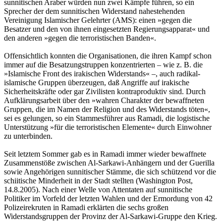
sunnitischen Araber würden nun zwei Kämpfe führen, so ein
Sprecher der dem sunnitischen Widerstand nahestehenden
Vereinigung Islamischer Gelehrter (AMS): einen »gegen die
Besatzer und den von ihnen eingesetzten Regierungsapparat« und
den anderen »gegen die terroristischen Banden«.
Offensichtlich konnten die Organisationen, die ihren Kampf schon
immer auf die Besatzungstruppen konzentrierten – wie z. B. die
»Islamische Front des irakischen Widerstands« –, auch radikal-
islamische Gruppen überzeugen, daß Angriffe auf irakische
Sicherheitskräfte oder gar Zivilisten kontraproduktiv sind. Durch
Aufklärungsarbeit über den »wahren Charakter der bewaffneten
Gruppen, die im Namen der Religion und des Widerstands töten«,
sei es gelungen, so ein Stammesführer aus Ramadi, die logistische
Unterstützung »für die terroristischen Elemente« durch Einwohner
zu unterbinden.
Seit letztem Sommer gab es in Ramadi immer wieder bewaffnete
Zusammenstöße zwischen Al-Sarkawi-Anhängern und der Guerilla
sowie Angehörigen sunnitischer Stämme, die sich schützend vor die
schiitische Minderheit in der Stadt stellten (Washington Post,
14.8.2005). Nach einer Welle von Attentaten auf sunnitische
Politiker im Vorfeld der letzten Wahlen und der Ermordung von 42
Polizeirekruten in Ramadi erklärten die sechs großen
Widerstandsgruppen der Provinz der Al-Sarkawi-Gruppe den Krieg.