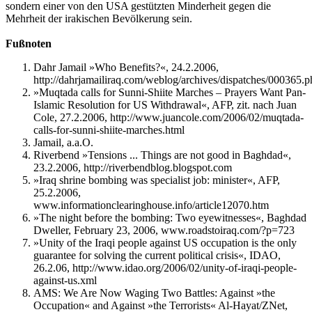
sondern einer von den USA gestützten Minderheit gegen die
Mehrheit der irakischen Bevölkerung sein.
Fußnoten
Dahr Jamail »Who Benefits?«, 24.2.2006,
http://dahrjamailiraq.com/weblog/archives/dispatches/000365.p
»Muqtada calls for Sunni-Shiite Marches – Prayers Want Pan-
Islamic Resolution for US Withdrawal«, AFP, zit. nach Juan
Cole, 27.2.2006, http://www.juancole.com/2006/02/muqtada-
calls-for-sunni-shiite-marches.html
Jamail, a.a.O.
Riverbend »Tensions ... Things are not good in Baghdad«,
23.2.2006, http://riverbendblog.blogspot.com
»Iraq shrine bombing was specialist job: minister«, AFP,
25.2.2006,
www.informationclearinghouse.info/article12070.htm
»The night before the bombing: Two eyewitnesses«, Baghdad
Dweller, February 23, 2006, www.roadstoiraq.com/?p=723
»Unity of the Iraqi people against US occupation is the only
guarantee for solving the current political crisis«, IDAO,
26.2.06, http://www.idao.org/2006/02/unity-of-iraqi-people-
against-us.xml
AMS: We Are Now Waging Two Battles: Against »the
Occupation« and Against »the Terrorists« Al-Hayat/ZNet,