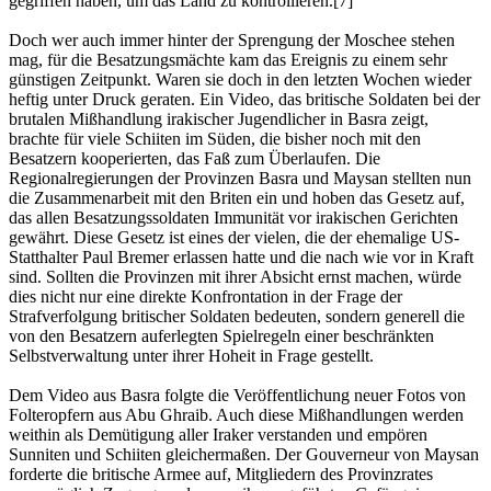
gegriffen haben, um das Land zu kontrollieren.[7]
Doch wer auch immer hinter der Sprengung der Moschee stehen
mag, für die Besatzungsmächte kam das Ereignis zu einem sehr
günstigen Zeitpunkt. Waren sie doch in den letzten Wochen wieder
heftig unter Druck geraten. Ein Video, das britische Soldaten bei der
brutalen Mißhandlung irakischer Jugendlicher in Basra zeigt,
brachte für viele Schiiten im Süden, die bisher noch mit den
Besatzern kooperierten, das Faß zum Überlaufen. Die
Regionalregierungen der Provinzen Basra und Maysan stellten nun
die Zusammenarbeit mit den Briten ein und hoben das Gesetz auf,
das allen Besatzungssoldaten Immunität vor irakischen Gerichten
gewährt. Diese Gesetz ist eines der vielen, die der ehemalige US-
Statthalter Paul Bremer erlassen hatte und die nach wie vor in Kraft
sind. Sollten die Provinzen mit ihrer Absicht ernst machen, würde
dies nicht nur eine direkte Konfrontation in der Frage der
Strafverfolgung britischer Soldaten bedeuten, sondern generell die
von den Besatzern auferlegten Spielregeln einer beschränkten
Selbstverwaltung unter ihrer Hoheit in Frage gestellt.
Dem Video aus Basra folgte die Veröffentlichung neuer Fotos von
Folteropfern aus Abu Ghraib. Auch diese Mißhandlungen werden
weithin als Demütigung aller Iraker verstanden und empören
Sunniten und Schiiten gleichermaßen. Der Gouverneur von Maysan
forderte die britische Armee auf, Mitgliedern des Provinzrates