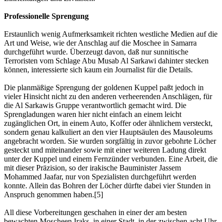
Professionelle Sprengung
Erstaunlich wenig Aufmerksamkeit richten westliche Medien auf die
Art und Weise, wie der Anschlag auf die Moschee in Samarra
durchgeführt wurde. Überzeugt davon, daß nur sunnitische
Terroristen vom Schlage Abu Musab Al Sarkawi dahinter stecken
können, interessierte sich kaum ein Journalist für die Details.
Die planmäßige Sprengung der goldenen Kuppel paßt jedoch in
vieler Hinsicht nicht zu den anderen verheerenden Anschlägen, für
die Al Sarkawis Gruppe verantwortlich gemacht wird. Die
Sprengladungen waren hier nicht einfach an einem leicht
zugänglichen Ort, in einem Auto, Koffer oder ähnlichem versteckt,
sondern genau kalkuliert an den vier Hauptsäulen des Mausoleums
angebracht worden. Sie wurden sorgfältig in zuvor gebohrte Löcher
gesteckt und miteinander sowie mit einer weiteren Ladung direkt
unter der Kuppel und einem Fernzünder verbunden. Eine Arbeit, die
mit dieser Präzision, so der irakische Bauminister Jassem
Mohammed Jaafar, nur von Spezialisten durchgeführt werden
konnte. Allein das Bohren der Löcher dürfte dabei vier Stunden in
Anspruch genommen haben.[5]
All diese Vorbereitungen geschahen in einer der am besten
bewachten Moscheen Iraks, in einer Stadt, in der zwischen acht Uhr