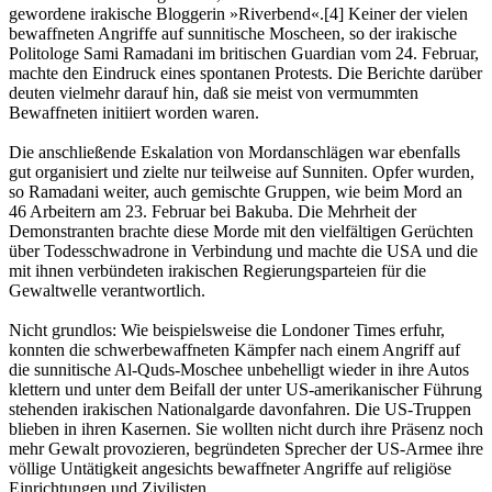
gewordene irakische Bloggerin »Riverbend«.[4] Keiner der vielen
bewaffneten Angriffe auf sunnitische Moscheen, so der irakische
Politologe Sami Ramadani im britischen Guardian vom 24. Februar,
machte den Eindruck eines spontanen Protests. Die Berichte darüber
deuten vielmehr darauf hin, daß sie meist von vermummten
Bewaffneten initiiert worden waren.
Die anschließende Eskalation von Mordanschlägen war ebenfalls
gut organisiert und zielte nur teilweise auf Sunniten. Opfer wurden,
so Ramadani weiter, auch gemischte Gruppen, wie beim Mord an
46 Arbeitern am 23. Februar bei Bakuba. Die Mehrheit der
Demonstranten brachte diese Morde mit den vielfältigen Gerüchten
über Todesschwadrone in Verbindung und machte die USA und die
mit ihnen verbündeten irakischen Regierungsparteien für die
Gewaltwelle verantwortlich.
Nicht grundlos: Wie beispielsweise die Londoner Times erfuhr,
konnten die schwerbewaffneten Kämpfer nach einem Angriff auf
die sunnitische Al-Quds-Moschee unbehelligt wieder in ihre Autos
klettern und unter dem Beifall der unter US-amerikanischer Führung
stehenden irakischen Nationalgarde davonfahren. Die US-Truppen
blieben in ihren Kasernen. Sie wollten nicht durch ihre Präsenz noch
mehr Gewalt provozieren, begründeten Sprecher der US-Armee ihre
völlige Untätigkeit angesichts bewaffneter Angriffe auf religiöse
Einrichtungen und Zivilisten.