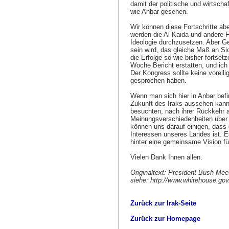
damit der politische und wirtscha
wie Anbar gesehen.
Wir können diese Fortschritte aber
werden die Al Kaida und andere F
Ideologie durchzusetzen. Aber Ge
sein wird, das gleiche Maß an Sic
die Erfolge so wie bisher forts
Woche Bericht erstatten, und ich
Der Kongress sollte keine voreil
gesprochen haben.
Wenn man sich hier in Anbar befi
Zukunft des Iraks aussehen kann.
besuchten, nach ihrer Rückkehr a
Meinungsverschiedenheiten über d
können uns darauf einigen, dass 
Interessen unseres Landes ist. E
hinter eine gemeinsame Vision fü
Vielen Dank Ihnen allen.
Originaltext: President Bush Meet
siehe: http://www.whitehouse.go
Zurück zur Irak-Seite
Zurück zur Homepage