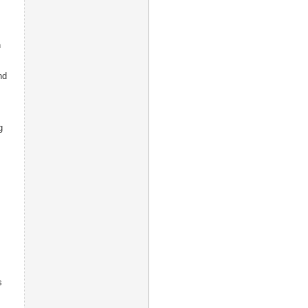
h
nd
g
s