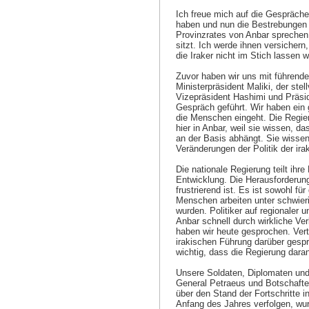
Ich freue mich auf die Gespräche
haben und nun die Bestrebungen 
Provinzrates von Anbar sprechen,
sitzt. Ich werde ihnen versichern
die Iraker nicht im Stich lassen w
Zuvor haben wir uns mit führenden
Ministerpräsident Maliki, der ste
Vizepräsident Hashimi und Präsid
Gespräch geführt. Wir haben ein g
die Menschen eingeht. Die Regieru
hier in Anbar, weil sie wissen, d
an der Basis abhängt. Sie wissen
Veränderungen der Politik der ir
Die nationale Regierung teilt ihr
Entwicklung. Die Herausforderung
frustrierend ist. Es ist sowohl fü
Menschen arbeiten unter schwier
wurden. Politiker auf regionaler 
Anbar schnell durch wirkliche Ve
haben wir heute gesprochen. Vert
irakischen Führung darüber gespro
wichtig, dass die Regierung dara
Unsere Soldaten, Diplomaten und
General Petraeus und Botschafter
über den Stand der Fortschritte in
Anfang des Jahres verfolgen, wur