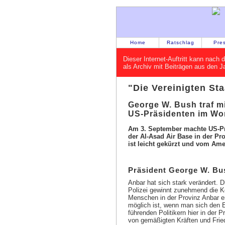
Home
Ratschlag
Pre
Dieser Internet-Auftritt kann nac
als Archiv mit Beiträgen aus den 
"Die Vereinigten Sta
George W. Bush traf m
US-Präsidenten im Wor
Am 3. September machte US-Prä
der Al-Asad Air Base in der P
ist leicht gekürzt und vom Ame
Präsident George W. Bu
Anbar hat sich stark verändert.
Polizei gewinnt zunehmend die Ko
Menschen in der Provinz Anbar er
möglich ist, wenn man sich den E
führenden Politikern hier in der 
von gemäßigten Kräften und Frie