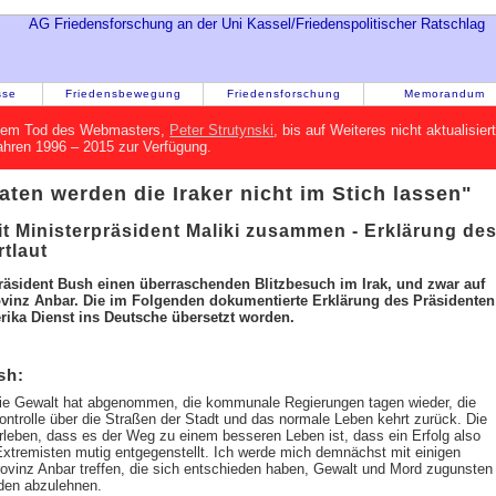
sse
Friedensbewegung
Friedensforschung
Memorandum
h dem Tod des Webmasters,
Peter Strutynski
, bis auf Weiteres nicht aktualisie
Jahren 1996 – 2015 zur Verfügung.
aten werden die Iraker nicht im Stich lassen"
it Ministerpräsident Maliki zusammen - Erklärung de
tlaut
sident Bush einen überraschenden Blitzbesuch im Irak, und zwar auf
rovinz Anbar. Die im Folgenden dokumentierte Erklärung des Präsidenten
rika Dienst ins Deutsche übersetzt worden.
sh:
 Die Gewalt hat abgenommen, die kommunale Regierungen tagen wieder, die
ntrolle über die Straßen der Stadt und das normale Leben kehrt zurück. Die
leben, dass es der Weg zu einem besseren Leben ist, dass ein Erfolg also
xtremisten mutig entgegenstellt. Ich werde mich demnächst mit einigen
Provinz Anbar treffen, die sich entschieden haben, Gewalt und Mord zugunsten
den abzulehnen.