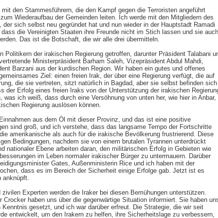
 mit den Stammesführern, die den Kampf gegen die Terroristen angeführt
zum Wiederaufbau der Gemeinden leiten. Ich werde mit den Mitgliedern des
 der sich selbst neu gegründet hat und nun wieder in der Hauptstadt Ramadi
, dass die Vereinigten Staaten ihre Freunde nicht im Stich lassen und sie auc
erden. Das ist die Botschaft, die wir alle drei übermitteln.
 Politikern der irakischen Regierung getroffen, darunter Präsident Talabani u
llvertretende Ministerpräsident Barham Saleh, Vizepräsident Abdul Mahdi,
ent Barzani aus der kurdischen Region. Wir haben ein gutes und offenes
emeinsames Ziel: einen freien Irak, der über eine Regierung verfügt, die auf
ng, die sie vertreten, sitzt natürlich in Bagdad, aber sie selbst befinden sich
ass der Erfolg eines freien Iraks von der Unterstützung der irakischen Regierun
, was ich weiß, dass durch eine Versöhnung von unten her, wie hier in Anbar,
akischen Regierung auslösen können.
e Einnahmen aus dem Öl mit dieser Provinz, und das ist eine positive
en sind groß, und ich verstehe, dass das langsame Tempo der Fortschritte
r die amerikanische als auch für die irakische Bevölkerung frustrierend. Diese
igen Bedingungen, nachdem sie von einem brutalen Tyrannen unterdrückt
und nationaler Ebene arbeiten daran, den militärischen Erfolg in Gebieten wie
rbesserungen im Leben normaler irakischer Bürger zu untermauern. Darüber
eidigungsminister Gates, Außenministerin Rice und ich haben mit der
chen, dass es im Bereich der Sicherheit einige Erfolge gab. Jetzt ist es
n anknüpft.
 zivilen Experten werden die Iraker bei diesen Bemühungen unterstützen.
 Crocker haben uns über die gegenwärtige Situation informiert. Sie haben un
 Kenntnis gesetzt, und ich war darüber erfreut. Die Strategie, die wir seit
de entwickelt, um den Irakern zu helfen, ihre Sicherheitslage zu verbessern,