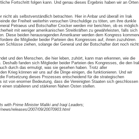
ftliche Fortschritt folgen kann. Und genau dieses Ergebnis haben wir an Orten
 nicht als selbstverständlich betrachten. Hier in Anbar und überall im Irak
einde der Freiheit weiterhin versuchen Unschuldige zu töten, um ihre dunkle
neral Petraeus und Botschafter Crocker werden mir berichten, ob es möglich
herheit mit weniger amerikanischen Streitkräften zu gewährleisten, falls sich
etzen. Diese beiden herausragenden Amerikaner werden dem Kongress kommen
 fordere die Mitglieder beider Parteien des Kongresses auf, ihnen zuzuhören.
igen Schlüsse ziehen, solange der General und der Botschafter dort noch nicht
ndet und den Menschen, die hier leben, zuhört, kann man erkennen, wie die
 Deshalb fanden sich Mitglieder beider Parteien des Kongresses, die den Ira
uch durch das ermutigt, was sie gesehen haben. Trotz aller
en Krieg können wir uns auf die Dinge einigen, die funktionieren. Und wir
die Fortsetzung dieses Prozesses entscheidend für die strategischen
s ist von enormer Bedeutung, dass die Vereinigten Staaten sich geschlossen
r einen stabileren und stärkeren Nahen Osten stellen.
s with Prime Minister Maliki and Iraqi Leaders;
v/news/releases/2007/09/20070903.html