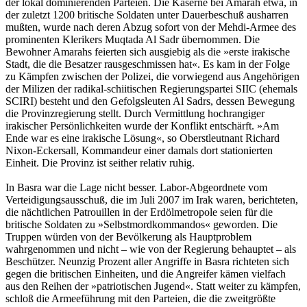
der lokal dominierenden Parteien. Die Kaserne bei Amarah etwa, in
der zuletzt 1200 britische Soldaten unter Dauerbeschuß ausharren
mußten, wurde nach deren Abzug sofort von der Mehdi-Armee des
prominenten Klerikers Muqtada Al Sadr übernommen. Die
Bewohner Amarahs feierten sich ausgiebig als die »erste irakische
Stadt, die die Besatzer rausgeschmissen hat«. Es kam in der Folge
zu Kämpfen zwischen der Polizei, die vorwiegend aus Angehörigen
der Milizen der radikal-schiitischen Regierungspartei SIIC (ehemals
SCIRI) besteht und den Gefolgsleuten Al Sadrs, dessen Bewegung
die Provinzregierung stellt. Durch Vermittlung hochrangiger
irakischer Persönlichkeiten wurde der Konflikt entschärft. »Am
Ende war es eine irakische Lösung«, so Oberstleutnant Richard
Nixon-Eckersall, Kommandeur einer damals dort stationierten
Einheit. Die Provinz ist seither relativ ruhig.
In Basra war die Lage nicht besser. Labor-Abgeordnete vom
Verteidigungsausschuß, die im Juli 2007 im Irak waren, berichteten,
die nächtlichen Patrouillen in der Erdölmetropole seien für die
britische Soldaten zu »Selbstmordkommandos« geworden. Die
Truppen würden von der Bevölkerung als Hauptproblem
wahrgenommen und nicht – wie von der Regierung behauptet – als
Beschützer. Neunzig Prozent aller Angriffe in Basra richteten sich
gegen die britischen Einheiten, und die Angreifer kämen vielfach
aus den Reihen der »patriotischen Jugend«. Statt weiter zu kämpfen,
schloß die Armeeführung mit den Parteien, die die zweitgrößte