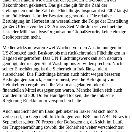
Rekordhöhen geklettert. Das gleiche gilt für die Zahl der
Gefangenen und die Zahl der Flüchtlinge. Insgesamt ist 2007 längst
zum tödlichsten Jahr der Besatzung geworden. Die relative
Beruhigung im Herbst ist im wesentlichen die Folge der Einstellung
großer Offensiven der US-Armee. Seit Mitte Juli verzeichnet die
Liste der Militäranalyse-Organisation GlobalSecurity keine einzige
Großoperation mehr.
Medienwirksam waren zwei Wochen vor den Abstimmungen im
US-Kongreß auch Buskonvois mit rückkehrenden Flüchtlingen in
Bagdad eingetroffen. Das UN-Flüchtlingswerk sah sich dadurch
genötigt, der rosigen Sicht Washingtons zu widersprechen. Nach
seiner Einschätzung ist die Sicherheit in Irak längst nicht
ausreichend. Die Flüchtlinge kämen auch nicht wegen besseren
Bedingungen zurück, sondern meist, wie die Befragung von
Heimkehrern ergab, weil ihr Visum ausgelaufen oder die
finanziellen Mittel ausgegangen waren. Manche ließen sich auch
von den rund 800 Dollar Handgeld locken, die die irakische
Regierung Rückkehrern versprochen hatte.
Auch aus Sicht der im Land gebliebenen Iraker hat sich nichts
verbessert, im Gegenteil. In Umfragen von BBC und ABC News im
September gaben 70 Prozent der Befragten an, daß sich im Laufe
der Truppenerhöhung sowohl die Sicherheit weiter verschlechtert