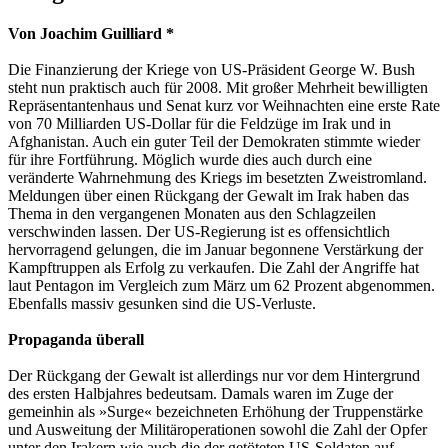
Von Joachim Guilliard *
Die Finanzierung der Kriege von US-Präsident George W. Bush
steht nun praktisch auch für 2008. Mit großer Mehrheit bewilligten
Repräsentantenhaus und Senat kurz vor Weihnachten eine erste Rate
von 70 Milliarden US-Dollar für die Feldzüge im Irak und in
Afghanistan. Auch ein guter Teil der Demokraten stimmte wieder
für ihre Fortführung. Möglich wurde dies auch durch eine
veränderte Wahrnehmung des Kriegs im besetzten Zweistromland.
Meldungen über einen Rückgang der Gewalt im Irak haben das
Thema in den vergangenen Monaten aus den Schlagzeilen
verschwinden lassen. Der US-Regierung ist es offensichtlich
hervorragend gelungen, die im Januar begonnene Verstärkung der
Kampftruppen als Erfolg zu verkaufen. Die Zahl der Angriffe hat
laut Pentagon im Vergleich zum März um 62 Prozent abgenommen.
Ebenfalls massiv gesunken sind die US-Verluste.
Propaganda überall
Der Rückgang der Gewalt ist allerdings nur vor dem Hintergrund
des ersten Halbjahres bedeutsam. Damals waren im Zuge der
gemeinhin als »Surge« bezeichneten Erhöhung der Truppenstärke
und Ausweitung der Militäroperationen sowohl die Zahl der Opfer
unter den Irakern wie auch die der getöteten US-Soldaten auf