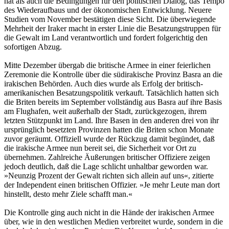
hat als auch die Bedingungen für den politischen Dialog, das Tempo
des Wiederaufbaus und der ökonomischen Entwicklung. Neuere
Studien vom November bestätigen diese Sicht. Die überwiegende
Mehrheit der Iraker macht in erster Linie die Besatzungstruppen für
die Gewalt im Land verantwortlich und fordert folgerichtig den
sofortigen Abzug.
Mitte Dezember übergab die britische Armee in einer feierlichen
Zeremonie die Kontrolle über die südirakische Provinz Basra an die
irakischen Behörden. Auch dies wurde als Erfolg der britisch-
amerikanischen Besatzungspolitik verkauft. Tatsächlich hatten sich
die Briten bereits im September vollständig aus Basra auf ihre Basis
am Flughafen, weit außerhalb der Stadt, zurückgezogen, ihrem
letzten Stützpunkt im Land. Ihre Basen in den anderen drei von ihr
ursprünglich besetzten Provinzen hatten die Briten schon Monate
zuvor geräumt. Offiziell wurde der Rückzug damit begündet, daß
die irakische Armee nun bereit sei, die Sicherheit vor Ort zu
übernehmen. Zahlreiche Äußerungen britischer Offiziere zeigen
jedoch deutlich, daß die Lage schlicht unhaltbar geworden war.
»Neunzig Prozent der Gewalt richten sich allein auf uns«, zitierte
der Independent einen britischen Offizier. »Je mehr Leute man dort
hinstellt, desto mehr Ziele schafft man.«
Die Kontrolle ging auch nicht in die Hände der irakischen Armee
über, wie in den westlichen Medien verbreitet wurde, sondern in die