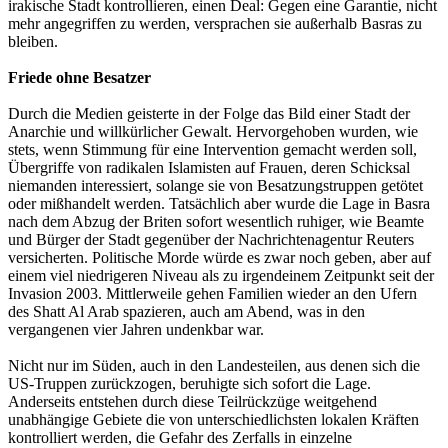
irakische Stadt kontrollieren, einen Deal: Gegen eine Garantie, nicht
mehr angegriffen zu werden, versprachen sie außerhalb Basras zu
bleiben.
Friede ohne Besatzer
Durch die Medien geisterte in der Folge das Bild einer Stadt der
Anarchie und willkürlicher Gewalt. Hervorgehoben wurden, wie
stets, wenn Stimmung für eine Intervention gemacht werden soll,
Übergriffe von radikalen Islamisten auf Frauen, deren Schicksal
niemanden interessiert, solange sie von Besatzungstruppen getötet
oder mißhandelt werden. Tatsächlich aber wurde die Lage in Basra
nach dem Abzug der Briten sofort wesentlich ruhiger, wie Beamte
und Bürger der Stadt gegenüber der Nachrichtenagentur Reuters
versicherten. Politische Morde würde es zwar noch geben, aber auf
einem viel niedrigeren Niveau als zu irgendeinem Zeitpunkt seit der
Invasion 2003. Mittlerweile gehen Familien wieder an den Ufern
des Shatt Al Arab spazieren, auch am Abend, was in den
vergangenen vier Jahren undenkbar war.
Nicht nur im Süden, auch in den Landesteilen, aus denen sich die
US-Truppen zurückzogen, beruhigte sich sofort die Lage.
Anderseits entstehen durch diese Teilrückzüge weitgehend
unabhängige Gebiete die von unterschiedlichsten lokalen Kräften
kontrolliert werden, die Gefahr des Zerfalls in einzelne