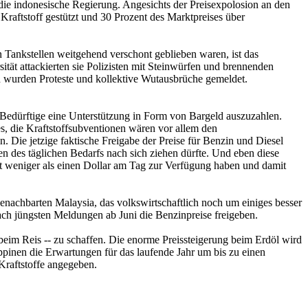
n die indonesische Regierung. Angesichts der Preisexpolosion an den
Kraftstoff gestützt und 30 Prozent des Marktpreises über
 Tankstellen weitgehend verschont geblieben waren, ist das
ität attackierten sie Polizisten mit Steinwürfen und brennenden
n wurden Proteste und kollektive Wutausbrüche gemeldet.
 Bedürftige eine Unterstützung in Form von Bargeld auszuzahlen.
es, die Kraftstoffsubventionen wären vor allem den
 Die jetzige faktische Freigabe der Preise für Benzin und Diesel
n des täglichen Bedarfs nach sich ziehen dürfte. Und eben diese
chnet weniger als einen Dollar am Tag zur Verfügung haben und damit
 benachbarten Malaysia, das volkswirtschaftlich noch um einiges besser
ach jüngsten Meldungen ab Juni die Benzinpreise freigeben.
beim Reis -- zu schaffen. Die enorme Preissteigerung beim Erdöl wird
pinen die Erwartungen für das laufende Jahr um bis zu einen
Kraftstoffe angegeben.