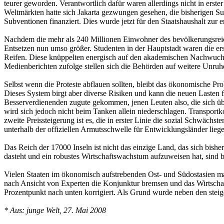
teurer geworden. Verantwortlich dafür waren allerdings nicht in erste
Weltmärkten hatte sich Jakarta gezwungen gesehen, die bisherigen Sub
Subventionen finanziert. Dies wurde jetzt für den Staatshaushalt zur 
Nachdem die mehr als 240 Millionen Einwohner des bevölkerungsreich
Entsetzen nun umso größer. Studenten in der Hauptstadt waren die ers
Reifen. Diese knüppelten ­energisch auf den akademischen Nachwuchs
Medienberichten zufolge stellen sich die Behörden auf weitere Unruh
Selbst wenn die Proteste abflauen sollten, bleibt das ökonomische P
Dieses System birgt aber diverse Risiken und kann die neuen Lasten f
Besserverdienenden zugute gekommen, jenen Leuten also, die sich über
wird sich jedoch nicht beim Tanken allein niederschlagen. Transport
zweite Preissteigerung ist es, die in erster Linie die sozial Schwäch
unterhalb der offiziellen Armutsschwelle für Entwicklungsländer lieg
Das Reich der 17000 Inseln ist nicht das einzige Land, das sich bishe
dasteht und ein robustes Wirtschaftswachstum aufzuweisen hat, sind 
Vielen Staaten im ökonomisch aufstrebenden Ost- und Südostasien mac
nach Ansicht von Experten die Konjunktur bremsen und das Wirtschaft
Prozentpunkt nach unten korrigiert. Als Grund wurde neben den steig
* Aus: junge Welt, 27. Mai 2008