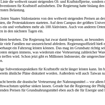
r Linie die weltweit rasant steigenden Öl- und Kraftstoffpreise, sonder
ventionen für Kraftstoff aufzuheben. Die Regierung hatte bislang den 
ernsten Belastung.
sten Staates Südostasiens von den weltweit steigenden Preisen an den
ten, die Protestaktionen starteten. Auf dem Campus der größten Univers
 ein und verhafteten mehr als 100 Aktivisten. Auch von anderen Orte
en in den nächsten Tagen ein.
roblem bestehen. Die Regierung hat zwar damit begonnen, an besonders
ür viele Familien nur unzureichend abfedern. Regierungsoffiziell hieß 
haupt ein Fahrzeug leisten können. Das mag im Grundsatz richtig sein.
kosten steigen immens, was wiederum eine Verteuerung zahlreicher Ware
sten treffen wird. Schon jetzt gibt es Millionen Indonesier, die umgere
en.
rige Subventionspraktiken für Kraftstoffe nicht länger leisten kann. Im
bereits ähnliche Pläne diskutiert worden. Außerdem will auch Taiwan n
ht bereits die drastische Verteuerung der Nahrungsmittel -- vor allem 
swachstum spürbar sinken lassen. Gerade hat die Regierung der Philip
enden Preisen für Grundnahrungsmittel eben auch die für Energie und 