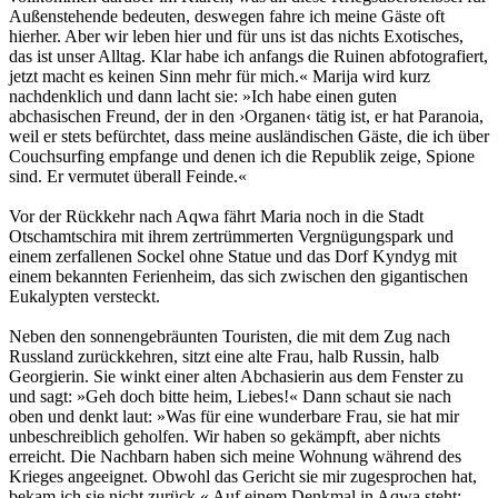
Außenstehende bedeuten, deswegen fahre ich meine Gäste oft
hierher. Aber wir leben hier und für uns ist das nichts Exotisches,
das ist unser Alltag. Klar habe ich anfangs die Ruinen abfotografiert,
jetzt macht es keinen Sinn mehr für mich.« Marija wird kurz
nachdenklich und dann lacht sie: »Ich habe einen guten
abchasischen Freund, der in den ›Organen‹ tätig ist, er hat Paranoia,
weil er stets befürchtet, dass meine ausländischen Gäste, die ich über
Couchsurfing empfange und denen ich die Republik zeige, Spione
sind. Er vermutet überall Feinde.«
Vor der Rückkehr nach Aqwa fährt Maria noch in die Stadt
Otschamtschira mit ihrem zertrümmerten Vergnügungspark und
einem zerfallenen Sockel ohne Statue und das Dorf Kyndyg mit
einem bekannten Ferienheim, das sich zwischen den gigantischen
Eukalypten versteckt.
Neben den sonnengebräunten Touristen, die mit dem Zug nach
Russland zurückkehren, sitzt eine alte Frau, halb Russin, halb
Georgierin. Sie winkt einer alten Abchasierin aus dem Fenster zu
und sagt: »Geh doch bitte heim, Liebes!« Dann schaut sie nach
oben und denkt laut: »Was für eine wunderbare Frau, sie hat mir
unbeschreiblich geholfen. Wir haben so gekämpft, aber nichts
erreicht. Die Nachbarn haben sich meine Wohnung während des
Krieges angeeignet. Obwohl das Gericht sie mir zugesprochen hat,
bekam ich sie nicht zurück.« Auf einem Denkmal in Aqwa steht: