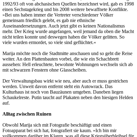
1992/93 oft von abchasischen Quellen bezeichnet wird, gab es 1998
einen Sechstagekrieg und bis 2008 weitere bewaffnete Konflikte.
»Bei uns haben immer die Vertreter verschiedener Völker
gemeinsam friedlich gelebt, es gab nie ethnische
Auseinandersetzungen. Auch jetzt gibt es keinen Nationalismus
mehr. Der Krieg wurde angefangen, weil jemand da oben die Macht
nicht teilen konnte und deswegen haben die Völker gelitten. So
viele wurden ermordet, so viele sind geflüchtet.«
Marija möchte noch die Stadtmitte anschauen und so geht die Reise
weiter. An den Plattenbauten vorbei, die wie ein Schachbrett
aussehen: Hell erleuchtete, bewohnte Wohnungen wechseln sich ab
mit schwarzen Fenstern ohne Glasscheiben.
Der Verwaltungsbau wirkt wie neu, aber auch er muss gestrichen
werden. Unweit davon entfernt steht ein Autowrack. Das
Kulturhaus ist noch von Bauzäunen umgeben. Daneben liegen
Schaukelreste. Putin taucht auf Plakaten neben den hiesigen Helden
auf.
Alltag zwischen Ruinen
Obwohl Marija sich mit Fotografie beschäftigt und einen
Fotoapparat bei sich hat, fotografiert sie kaum. »Ich bin mir
vollkommen darüber im Klaren, was all diese Kriegsüberbleibsel für