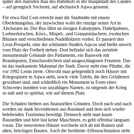
später den maroden Bau des Bahnhofs in der Hauptstadt des Landes
– auf georgisch Sochumi, auf abchasisch Aqwa genannt.
Für etwa fünf Cent erreicht man die Stadtmitte mit einem
Oberleitungsbus, der inzwischen wohl der einzige seiner Art in
Abchasien ist. Der Bus fährt an riesigen Eukalypten, Dattelpalmen,
Lorbeerkirschen, Kiwi-, Mispel-, und Granatsträuchern, exotischen
Blumen und verschiedenen Nadelhölzern vorbei. Er passiert den
Leon-Prospekt, eine der schönsten Straßen Aqwas und bleibt unweit
vom Platz der Freiheit stehen. Dort befindet sich das zerstörte
monumentale Gebäude des Parlaments, ein Bauwerk mit
Brandspuren, Einschusslöchern und ausgeschlagenen Fenstern. Das
ist das markanteste Mahnmal der Stadt. Davor steht eine Plinthe, die
vor 1992 Lenin zierte. Obwohl man gelegentlich noch Häuser mit
Kriegsspuren in Aqwa sieht, sowie viele Tafeln, die den Gefallenen
gewidmet sind, und schließlich ein Monument in Form eines
Schwertes inmitten von unzähligen Namen, ist nirgends der Krieg
so nah und so spürbar, wie auf diesem Platz.
Die Schäden bleiben aus finanziellen Gründen. Doch nach und nach
werden sie dank Investitionen aus Russland und dem sich wieder
belebenden Tourismus beseitigt. Dennoch sieht man kaum
Baustellen und hört fast keine Maschinen, es geht offenbar langsam
voran. Die renovierten Häuser wechseln sich ab mit Ruinen und
alten, brüchigen Bauten. Auch die berühmte Affenzuchtstation sieht