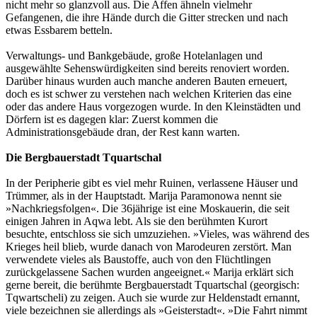
nicht mehr so glanzvoll aus. Die Affen ähneln vielmehr
Gefangenen, die ihre Hände durch die Gitter strecken und nach
etwas Essbarem betteln.
Verwaltungs- und Bankgebäude, große Hotelanlagen und
ausgewählte Sehenswürdigkeiten sind bereits renoviert worden.
Darüber hinaus wurden auch manche anderen Bauten erneuert,
doch es ist schwer zu verstehen nach welchen Kriterien das eine
oder das andere Haus vorgezogen wurde. In den Kleinstädten und
Dörfern ist es dagegen klar: Zuerst kommen die
Administrationsgebäude dran, der Rest kann warten.
Die Bergbauerstadt Tquartschal
In der Peripherie gibt es viel mehr Ruinen, verlassene Häuser und
Trümmer, als in der Hauptstadt. Marija Paramonowa nennt sie
»Nachkriegsfolgen«. Die 36jährige ist eine Moskauerin, die seit
einigen Jahren in Aqwa lebt. Als sie den berühmten Kurort
besuchte, entschloss sie sich umzuziehen. »Vieles, was während des
Krieges heil blieb, wurde danach von Marodeuren zerstört. Man
verwendete vieles als Baustoffe, auch von den Flüchtlingen
zurückgelassene Sachen wurden angeeignet.« Marija erklärt sich
gerne bereit, die berühmte Bergbauerstadt Tquartschal (georgisch:
Tqwartscheli) zu zeigen. Auch sie wurde zur Heldenstadt ernannt,
viele bezeichnen sie allerdings als »Geisterstadt«. »Die Fahrt nimmt