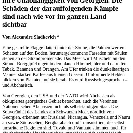
ihre Unabhängigkeit von Georgien. Die
Schäden der darauffolgenden Kämpfe
sind nach wie vor im ganzen Land
sichtbar
Von Alexandre Sladkevich *
Eine gestreifte Flagge flattert unter der Sonne, die Palmen werfen
Schatten auf den Boden, heruntergekommene Fassaden mit Säulen
stehen an der Strandpromenade. Das Meer wirft Muscheln an den
Strand. Berggipfel ragen in den blauen Himmel, hier und da reifen
Tabak, Bananen und Orangen. Am Ufer trinken die dunkelhaarigen
Männer starken Kaffee aus kleinen Gläsern. Uniformierte Helden
blicken von Plakaten auf sie herab. Es wird Russisch gesprochen –
und Abchasisch.
Von Georgien, den USA und der NATO wird Abchasien als
okkupiertes georgisches Gebiet betrachtet, auch die Vereinten
Nationen sehen Abchasien nicht als selbstständigen Staat. Die
Souveränität des Landes am Schwarzen Meer, nördlich von
Georgien, erkennen nur Russland, Nicaragua, Venezuela und Nauru
an sowie Südossetien, Bergkarabach und Transnistrien, die selbst
umstrittene Regionen sind. Tuvalu und Vanuatu stimmten auch für