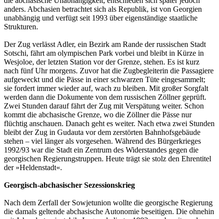
die abchasische Unabhängigkeit, entschieden sich später jedoch
anders. Abchasien betrachtet sich als Republik, ist von Georgien
unabhängig und verfügt seit 1993 über eigenständige staatliche
Strukturen.
Der Zug verlässt Adler, ein Bezirk am Rande der russischen Stadt
Sotschi, fährt am olympischen Park vorbei und bleibt in Kürze in
Wesjoloe, der letzten Station vor der Grenze, stehen. Es ist kurz
nach fünf Uhr morgens. Zuvor hat die Zugbegleiterin die Passagiere
aufgeweckt und die Pässe in einer schwarzen Tüte eingesammelt;
sie fordert immer wieder auf, wach zu bleiben. Mit großer Sorgfalt
werden dann die Dokumente von dem russischen Zöllner geprüft.
Zwei Stunden darauf fährt der Zug mit Verspätung weiter. Schon
kommt die abchasische Grenze, wo die Zöllner die Pässe nur
flüchtig anschauen. Danach geht es weiter. Nach etwa zwei Stunden
bleibt der Zug in Gudauta vor dem zerstörten Bahnhofsgebäude
stehen – viel länger als vorgesehen. Während des Bürgerkrieges
1992/93 war die Stadt ein Zentrum des Widerstandes gegen die
georgischen Regierungstruppen. Heute trägt sie stolz den Ehrentitel
der »Heldenstadt«.
Georgisch-abchasischer Sezessionskrieg
Nach dem Zerfall der Sowjetunion wollte die georgische Regierung
die damals geltende abchasische Autonomie beseitigen. Die ohnehin