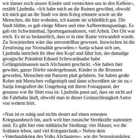
wir immer noch unsere Kinder und versteckten uns in den Kellern«,
erzählt Ljudmila. »Ich habe mich an die Ruinen gewöhnt, obwohl
ich mich gut an die Stadt vor dem Krieg erinnere sowie an die
Menschen, die hier wohnten, ich kannte sie schließlich gut. Die
Stadt blühte, es gab einige Minen und eine Aufbereitungsanlage. Es
gab ein Schwimmbad, Sportorganisationen, viel Arbeit. Der Ort war
reich. Es ist so bedauerlich, dass er in eine Ruine verwandelt wurde.
Zu Sowjetzeiten wäre das unvorstellbar gewesen. Inzwischen ist die
Zerstörung zur Normalität geworden.« Sarija schaut sich um,
Ljudmila streichelt ihr über den Kopf und fährt fort, der damalige
georgische Präsident Eduard Schewardnadse habe
Gefängnisinsassen nach Abchasien geschickt. »Sie haben hier
gewütet, ganze Dörfer niedergebrannt, Kinder in die Brunnen
geworfen, Menschen mit Panzern platt gefahren. Sie haben große
Rohre mit Menschen vollgestopft und dann schweißten sie sie zu.«
Sarija fotografiert die Umgebung mit ihrem Fotoapparat, der
genauso wie ihr Shirt rosa ist. Ljudmila passt auf, dass sie nicht auf
die Fahrbahn läuft, obwohl man in dieser Geräuschlosigkeit Autos
von weitem hört.
»Nun ist es ruhig und nichts deutet auf einen erneuten
Kriegsausbruch hin, auch weil hier russische Streitkräfte stationiert
sind. Es gibt hier eine militärische Siedlung: vier Häuser, wo die
Soldaten leben, und viel Kriegstechnik.« Neben dem
»Vaterlandskrieg des Volks Abchasiens«, wie der Sezessionskrieg