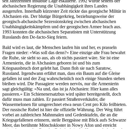
seit Jahrzehnten instabile Lage eskalierte. 1992 wurde seitens der
abchasischen Regierung die Unabhängigkeit ihres Landes
ausgerufen. Innerhalb kürzester Zeit rückte das georgische Militär in
Abchasien ein. Der blutige Bürgerkrieg, beziehungsweise der
georgisch-abchasische Sezessionskrieg zwischen abchasischen
Unabhängigkeitskämpfern und der georgischen Armee brach aus.
1993 konnten die abchasischen Separatisten mit Unterstützung
Russlands den De-facto-Sieg feiern.
Bald wird es laut, die Menschen laufen hin und her, es prasseln
Fragen nieder: »Was soll das denn?« Eine einzige alte Frau bewahrt
die Ruhe, sie sieht so aus, als ob nichts passiert wäre. Sie ist eine
Armenierin, die in Abchasien geboren ist und bis zum
Kriegsausbruch dort gelebt hat. Dann floh sie nach Saratow,
Russland. Irgendwann erfährt man, dass ein Baum auf die Gleise
gefallen ist und der Zug wahrscheinlich noch einige Stunden stehen
bleiben wird. Die Passagiere werden nervös, nur die Armenierin
sagt gleichgültig: »Na und, das ist ja Abchasien: Hier kann alles
passieren.« Ein Schienenersatzbus wird später bereitgestellt, doch
dafür muss man zahlen. Er passiert Straßenverkäufer, die
Wassermelonen für umgerechnet etwa neun Cent pro Kilo feilbieten.
Der russische Rubel ist hier die offizielle Währung. Der Weg führt
vorbei an zahlreichen Mahnmalen und Gedenktafeln, die an die
Kriegsgefallenen erinnern, steile Bergpässe mit Blick aufs Schwarze
Meer, das berühmte Mönchskloster in Nowy Afon und erreicht