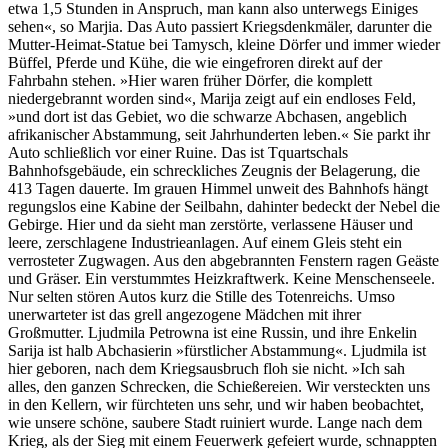
etwa 1,5 Stunden in Anspruch, man kann also unterwegs Einiges
sehen«, so Marjia. Das Auto passiert Kriegsdenkmäler, darunter die
Mutter-Heimat-Statue bei Tamysch, kleine Dörfer und immer wieder
Büffel, Pferde und Kühe, die wie eingefroren direkt auf der
Fahrbahn stehen. »Hier waren früher Dörfer, die komplett
niedergebrannt worden sind«, Marija zeigt auf ein endloses Feld,
»und dort ist das Gebiet, wo die schwarze Abchasen, angeblich
afrikanischer Abstammung, seit Jahrhunderten leben.« Sie parkt ihr
Auto schließlich vor einer Ruine. Das ist Tquartschals
Bahnhofsgebäude, ein schreckliches Zeugnis der Belagerung, die
413 Tagen dauerte. Im grauen Himmel unweit des Bahnhofs hängt
regungslos eine Kabine der Seilbahn, dahinter bedeckt der Nebel die
Gebirge. Hier und da sieht man zerstörte, verlassene Häuser und
leere, zerschlagene Industrieanlagen. Auf einem Gleis steht ein
verrosteter Zugwagen. Aus den abgebrannten Fenstern ragen Geäste
und Gräser. Ein verstummtes Heizkraftwerk. Keine Menschenseele.
Nur selten stören Autos kurz die Stille des Totenreichs. Umso
unerwarteter ist das grell angezogene Mädchen mit ihrer
Großmutter. Ljudmila Petrowna ist eine Russin, und ihre Enkelin
Sarija ist halb Abchasierin »fürstlicher Abstammung«. Ljudmila ist
hier geboren, nach dem Kriegsausbruch floh sie nicht. »Ich sah
alles, den ganzen Schrecken, die Schießereien. Wir versteckten uns
in den Kellern, wir fürchteten uns sehr, und wir haben beobachtet,
wie unsere schöne, saubere Stadt ruiniert wurde. Lange nach dem
Krieg, als der Sieg mit einem Feuerwerk gefeiert wurde, schnappten