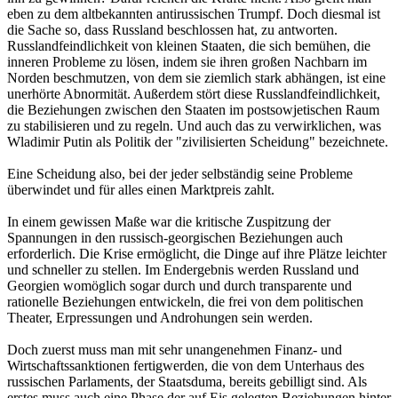
eben zu dem altbekannten antirussischen Trumpf. Doch diesmal ist
die Sache so, dass Russland beschlossen hat, zu antworten.
Russlandfeindlichkeit von kleinen Staaten, die sich bemühen, die
inneren Probleme zu lösen, indem sie ihren großen Nachbarn im
Norden beschmutzen, von dem sie ziemlich stark abhängen, ist eine
unerhörte Abnormität. Außerdem stört diese Russlandfeindlichkeit,
die Beziehungen zwischen den Staaten im postsowjetischen Raum
zu stabilisieren und zu regeln. Und auch das zu verwirklichen, was
Wladimir Putin als Politik der "zivilisierten Scheidung" bezeichnete.
Eine Scheidung also, bei der jeder selbständig seine Probleme
überwindet und für alles einen Marktpreis zahlt.
In einem gewissen Maße war die kritische Zuspitzung der
Spannungen in den russisch-georgischen Beziehungen auch
erforderlich. Die Krise ermöglicht, die Dinge auf ihre Plätze leichter
und schneller zu stellen. Im Endergebnis werden Russland und
Georgien womöglich sogar durch und durch transparente und
rationelle Beziehungen entwickeln, die frei von dem politischen
Theater, Erpressungen und Androhungen sein werden.
Doch zuerst muss man mit sehr unangenehmen Finanz- und
Wirtschaftssanktionen fertigwerden, die von dem Unterhaus des
russischen Parlaments, der Staatsduma, bereits gebilligt sind. Als
erstes muss auch eine Phase der auf Eis gelegten Beziehungen hinter