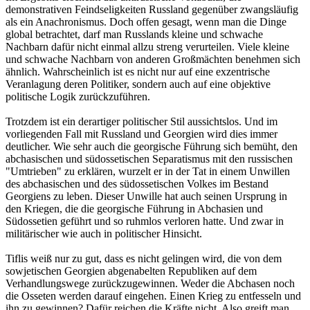
demonstrativen Feindseligkeiten Russland gegenüber zwangsläufig
als ein Anachronismus. Doch offen gesagt, wenn man die Dinge
global betrachtet, darf man Russlands kleine und schwache
Nachbarn dafür nicht einmal allzu streng verurteilen. Viele kleine
und schwache Nachbarn von anderen Großmächten benehmen sich
ähnlich. Wahrscheinlich ist es nicht nur auf eine exzentrische
Veranlagung deren Politiker, sondern auch auf eine objektive
politische Logik zurückzuführen.
Trotzdem ist ein derartiger politischer Stil aussichtslos. Und im
vorliegenden Fall mit Russland und Georgien wird dies immer
deutlicher. Wie sehr auch die georgische Führung sich bemüht, den
abchasischen und südossetischen Separatismus mit den russischen
"Umtrieben" zu erklären, wurzelt er in der Tat in einem Unwillen
des abchasischen und des südossetischen Volkes im Bestand
Georgiens zu leben. Dieser Unwille hat auch seinen Ursprung in
den Kriegen, die die georgische Führung in Abchasien und
Südossetien geführt und so ruhmlos verloren hatte. Und zwar in
militärischer wie auch in politischer Hinsicht.
Tiflis weiß nur zu gut, dass es nicht gelingen wird, die von dem
sowjetischen Georgien abgenabelten Republiken auf dem
Verhandlungswege zurückzugewinnen. Weder die Abchasen noch
die Osseten werden darauf eingehen. Einen Krieg zu entfesseln und
ihn zu gewinnen? Dafür reichen die Kräfte nicht. Also greift man