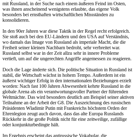
mit Russland, in der Suche nach einem äußeren Feind im Osten,
was ihnen anscheinend wenigstens erlaubte, das eigene Volk
besonders bei ernsthaften wirtschaftlichen Missständen zu
konsolidieren.
In den 90er Jahren war diese Taktik in der Regel recht erfolgreich.
Sie stoß auch bei den EU-Ländern und den USA auf Verständnis,
wo damals das Image von Russland als imperiale Macht, die die
Freiheit seiner kleinen Nachbarn bedroht, sehr verbreitet war.
Russland selbst war in der Zeit allzu sehr in innere Probleme
vertieft, um auf die ungerechten Angriffe angemessen zu reagieren.
Doch die Lage änderte sich. Die politische Situation in Russland ist
stabil, die Wirtschaft wächst in hohem Tempo. Außerdem ist ein
äußerst wichtiger Erfolg in den internationalen Beziehungen erzielt
worden: Nach fast 100 Jahren Abwesenheit kehrte Russland in die
globale Arena als ein verantwortungsvoller Partner der führenden
Weltmächte. Das wird besonders deutlich am Beispiel seiner aktiven
Teilnahme an der Arbeit der G8. Die Auszeichnung des russischen
Präsidenten Wladimir Putin mit Frankreichs höchstem Orden der
Ehrenlegion zeugt auch davon, dass das alte Europa Russlands
Rückkehr in die große Politik nicht für eine zeitweilige, zufällige
oder konjunkturbedingte hält.
Im Ergebnis erscheint das antirussische Vokabular, die