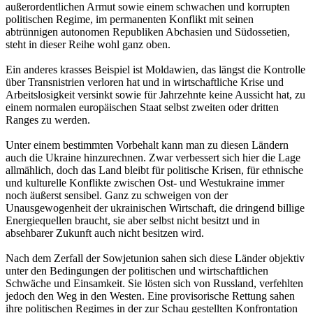
außerordentlichen Armut sowie einem schwachen und korrupten
politischen Regime, im permanenten Konflikt mit seinen
abtrünnigen autonomen Republiken Abchasien und Südossetien,
steht in dieser Reihe wohl ganz oben.
Ein anderes krasses Beispiel ist Moldawien, das längst die Kontrolle
über Transnistrien verloren hat und in wirtschaftliche Krise und
Arbeitslosigkeit versinkt sowie für Jahrzehnte keine Aussicht hat, zu
einem normalen europäischen Staat selbst zweiten oder dritten
Ranges zu werden.
Unter einem bestimmten Vorbehalt kann man zu diesen Ländern
auch die Ukraine hinzurechnen. Zwar verbessert sich hier die Lage
allmählich, doch das Land bleibt für politische Krisen, für ethnische
und kulturelle Konflikte zwischen Ost- und Westukraine immer
noch äußerst sensibel. Ganz zu schweigen von der
Unausgewogenheit der ukrainischen Wirtschaft, die dringend billige
Energiequellen braucht, sie aber selbst nicht besitzt und in
absehbarer Zukunft auch nicht besitzen wird.
Nach dem Zerfall der Sowjetunion sahen sich diese Länder objektiv
unter den Bedingungen der politischen und wirtschaftlichen
Schwäche und Einsamkeit. Sie lösten sich von Russland, verfehlten
jedoch den Weg in den Westen. Eine provisorische Rettung sahen
ihre politischen Regimes in der zur Schau gestellten Konfrontation