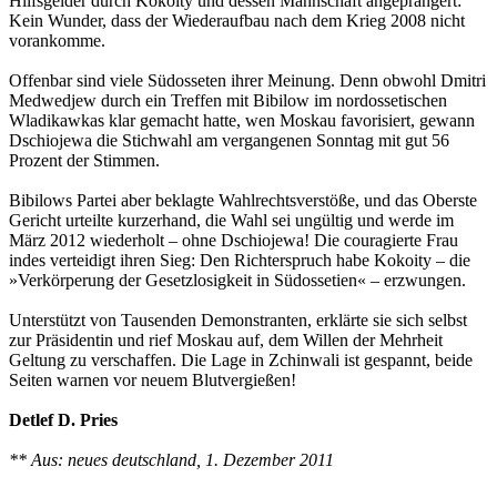
Hilfsgelder durch Kokoity und dessen Mannschaft angeprangert:
Kein Wunder, dass der Wiederaufbau nach dem Krieg 2008 nicht
vorankomme.
Offenbar sind viele Südosseten ihrer Meinung. Denn obwohl Dmitri
Medwedjew durch ein Treffen mit Bibilow im nordossetischen
Wladikawkas klar gemacht hatte, wen Moskau favorisiert, gewann
Dschiojewa die Stichwahl am vergangenen Sonntag mit gut 56
Prozent der Stimmen.
Bibilows Partei aber beklagte Wahlrechtsverstöße, und das Oberste
Gericht urteilte kurzerhand, die Wahl sei ungültig und werde im
März 2012 wiederholt – ohne Dschiojewa! Die couragierte Frau
indes verteidigt ihren Sieg: Den Richterspruch habe Kokoity – die
»Verkörperung der Gesetzlosigkeit in Südossetien« – erzwungen.
Unterstützt von Tausenden Demonstranten, erklärte sie sich selbst
zur Präsidentin und rief Moskau auf, dem Willen der Mehrheit
Geltung zu verschaffen. Die Lage in Zchinwali ist gespannt, beide
Seiten warnen vor neuem Blutvergießen!
Detlef D. Pries
** Aus: neues deutschland, 1. Dezember 2011