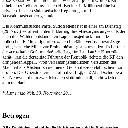
2008 zerstört wurden, noch nicht wieder aufgebaut worden. Ein
erheblicher Teil der russischen Hilfsgelder in Millionenhöhe ist in
privaten Taschen südossetischer Regierungs- und
Verwaltungsbeamter gelandet.
Die Kommunistische Partei Südossetiens hat in einer am Dienstag
(29. Nov.) veröffentlichten Erklärung ihre »Besorgnis angesichts der
nach den Wahlen entstandenen Lage« ausgedrückt und alle
politischen Kräfte aufgerufen, »ausschließlich verfassungsmäßige
und gesetzliche Mittel zur Problemlösung« anzuwenden. Es bestehe
die »ernsthafte Gefahr«, daß »die Lage im Land außer Kontrolle
gerät«. An die derzeitige Führung der Republik richtete die KP den
dringenden Appell, »von verfassungsfeindlichen Versuchen des
Machterhalts Abstand zu nehmen«. Genau diese Gefahr scheint zu
drohen: Der Oberste Gerichtshof hat verfügt, daß Alla Dschiojewa
zur Neuwahl, die in zwei Monaten stattfinden soll, nicht wieder
antreten darf.
* Aus: junge Welt, 30. November 2011
Betrogen
Alla Dschiojewa glaubte die Präsidentenwahl in Südossetien