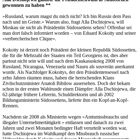
gewonnen zu haben **
»Russland, warum magst du mich nicht? Ich bin Russin dem Pass
nach und im Geiste.« Warum also, fragt Alla Dschiojewa, will
Moskau sie nicht als Präsidentin Südossetiens sehen? Offenbar sei
man dort falsch informiert worden – von Eduard Kokoity und seiner
»verbrecherischen Clique«.
Kokoity ist derzeit noch Präsident der kleinen Republik Südossetien,
die für die Mehrzahl der Staaten ein Teil Georgiens ist, dies aber
partout nicht sein will und nach dem Kaukasuskrieg 2008 von
Russland, Nicaragua, Venezuela und Nauru als souverän anerkannt
wurde. Als Nachfolger Kokoitys, der den Präsidentensessel nach
zehn Jahren räumen muss, haben die herrschenden Klans
Zivilschutzminister Anatoli Bibilow ausersehen. Doch der bekam
schon in der ersten Wahlrunde einen Dämpfer: Alla Dschiojewa, die
62-jährige frühere Lehrerin, Schuldirektorin und ab 2002
Bildungsministerin Südossetiens, lieferte ihm ein Kopf-an-Kopf-
Rennen.
Nachdem sie 2008 als Ministerin wegen »Amtsmissbrauchs und
illegaler Unternehmertätigkeit « entlassen und danach zu zwei
Jahren und zwei Monaten bedingter Haft verurteilt worden war,
hatte Dschiojewa im Wahlkampf den Missbrauch russischer