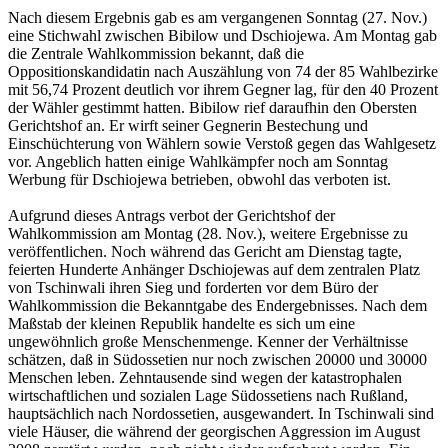
Nach diesem Ergebnis gab es am vergangenen Sonntag (27. Nov.)
eine Stichwahl zwischen Bibilow und Dschiojewa. Am Montag gab
die Zentrale Wahlkommission bekannt, daß die
Oppositionskandidatin nach Auszählung von 74 der 85 Wahlbezirke
mit 56,74 Prozent deutlich vor ihrem Gegner lag, für den 40 Prozent
der Wähler gestimmt hatten. Bibilow rief daraufhin den Obersten
Gerichtshof an. Er wirft seiner Gegnerin Bestechung und
Einschüchterung von Wählern sowie Verstoß gegen das Wahlgesetz
vor. Angeblich hatten einige Wahlkämpfer noch am Sonntag
Werbung für Dschiojewa betrieben, obwohl das verboten ist.
Aufgrund dieses Antrags verbot der Gerichtshof der
Wahlkommission am Montag (28. Nov.), weitere Ergebnisse zu
veröffentlichen. Noch während das Gericht am Dienstag tagte,
feierten Hunderte Anhänger Dschiojewas auf dem zentralen Platz
von Tschinwali ihren Sieg und forderten vor dem Büro der
Wahlkommission die Bekanntgabe des Endergebnisses. Nach dem
Maßstab der kleinen Republik handelte es sich um eine
ungewöhnlich große Menschenmenge. Kenner der Verhältnisse
schätzen, daß in Südossetien nur noch zwischen 20000 und 30000
Menschen leben. Zehntausende sind wegen der katastrophalen
wirtschaftlichen und sozialen Lage Südossetiens nach Rußland,
hauptsächlich nach Nordossetien, ausgewandert. In Tschinwali sind
viele Häuser, die während der georgischen Aggres­sion im August