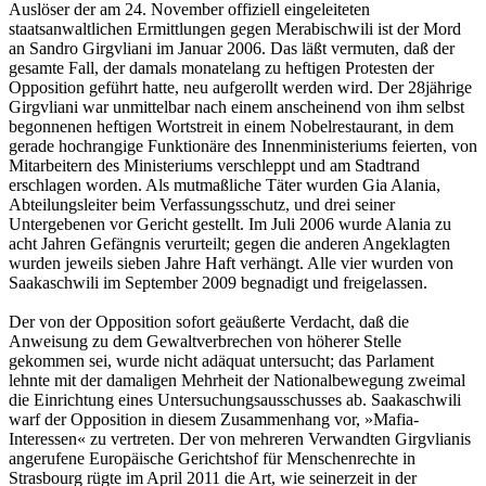
Auslöser der am 24. November offiziell eingeleiteten
staatsanwaltlichen Ermittlungen gegen Merabischwili ist der Mord
an Sandro Girgvliani im Januar 2006. Das läßt vermuten, daß der
gesamte Fall, der damals monatelang zu heftigen Protesten der
Opposition geführt hatte, neu aufgerollt werden wird. Der 28jährige
Girgvliani war unmittelbar nach einem anscheinend von ihm selbst
begonnenen heftigen Wortstreit in einem Nobelrestaurant, in dem
gerade hochrangige Funktionäre des Innenministeriums feierten, von
Mitarbeitern des Ministeriums verschleppt und am Stadtrand
erschlagen worden. Als mutmaßliche Täter wurden Gia Alania,
Abteilungsleiter beim Verfassungsschutz, und drei seiner
Untergebenen vor Gericht gestellt. Im Juli 2006 wurde Alania zu
acht Jahren Gefängnis verurteilt; gegen die anderen Angeklagten
wurden jeweils sieben Jahre Haft verhängt. Alle vier wurden von
Saakaschwili im September 2009 begnadigt und freigelassen.
Der von der Opposition sofort geäußerte Verdacht, daß die
Anweisung zu dem Gewaltverbrechen von höherer Stelle
gekommen sei, wurde nicht adäquat untersucht; das Parlament
lehnte mit der damaligen Mehrheit der Nationalbewegung zweimal
die Einrichtung eines Untersuchungsausschusses ab. Saakaschwili
warf der Opposition in diesem Zusammenhang vor, »Mafia-
Interessen« zu vertreten. Der von mehreren Verwandten Girgvlianis
angerufene Europäische Gerichtshof für Menschenrechte in
Strasbourg rügte im April 2011 die Art, wie seinerzeit in der