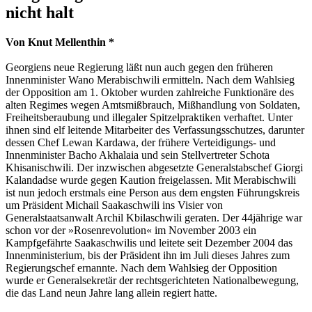
nicht halt
Von Knut Mellenthin *
Georgiens neue Regierung läßt nun auch gegen den früheren
Innenminister Wano Merabischwili ermitteln. Nach dem Wahlsieg
der Opposition am 1. Oktober wurden zahlreiche Funktionäre des
alten Regimes wegen Amtsmißbrauch, Mißhandlung von Soldaten,
Freiheitsberaubung und illegaler Spitzelpraktiken verhaftet. Unter
ihnen sind elf leitende Mitarbeiter des Verfassungsschutzes, darunter
dessen Chef Lewan Kardawa, der frühere Verteidigungs- und
Innenminister Bacho Akhalaia und sein Stellvertreter Schota
Khisanischwili. Der inzwischen abgesetzte Generalstabschef Giorgi
Kalandadse wurde gegen Kaution freigelassen. Mit Merabischwili
ist nun jedoch erstmals eine Person aus dem engsten Führungskreis
um Präsident Michail Saakaschwili ins Visier von
Generalstaatsanwalt Archil Kbilaschwili geraten. Der 44jährige war
schon vor der »Rosenrevolution« im November 2003 ein
Kampfgefährte Saakaschwilis und leitete seit Dezember 2004 das
Innenministerium, bis der Präsident ihn im Juli dieses Jahres zum
Regierungschef ernannte. Nach dem Wahlsieg der Opposition
wurde er Generalsekretär der rechtsgerichteten Nationalbewegung,
die das Land neun Jahre lang allein regiert hatte.